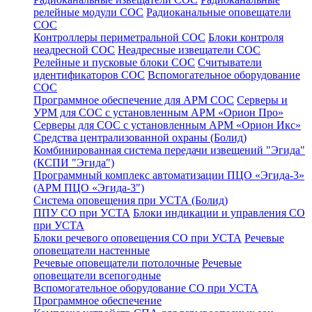
релейные модули СОС
Радиоканальные оповещатели
СОС
Контроллеры периметральной СОС
Блоки контроля
неадресной СОС
Неадресные извещатели СОС
Релейные и пусковые блоки СОС
Считыватели
идентификаторов СОС
Вспомогательное оборудование
СОС
Программное обеспечение для АРМ СОС
Серверы и
УРМ для СОС с установленным АРМ «Орион Про»
Серверы для СОС с установленным АРМ «Орион Икс»
Средства централизованной охраны (Болид)
Комбинированная система передачи извещений "Эгида"
(КСПИ "Эгида")
Программный комплекс автоматизации ПЦО «Эгида-3»
(АРМ ПЦО «Эгида-3")
Система оповещения при УСТА (Болид)
ППУ СО при УСТА
Блоки индикации и управления СО
при УСТА
Блоки речевого оповещения СО при УСТА
Речевые
оповещатели настенные
Речевые оповещатели потолочные
Речевые
оповещатели всепогодные
Вспомогательное оборудование СО при УСТА
Программное обеспечение