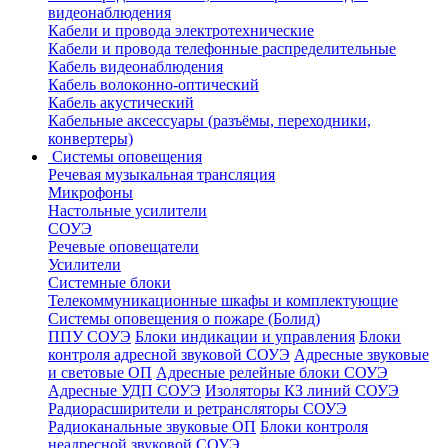
видеонаблюдения
Кабели и провода электротехнические
Кабели и провода телефонные распределительные
Кабель видеонаблюдения
Кабель волоконно-оптический
Кабель акустический
Кабельные аксессуары (разъёмы, переходники,
конвертеры)
Системы оповещения
Речевая музыкальная трансляция
Микрофоны
Настольные усилители
СОУЭ
Речевые оповещатели
Усилители
Системные блоки
Телекоммуникационные шкафы и комплектующие
Системы оповещения о пожаре (Болид)
ППУ СОУЭ
Блоки индикации и управления
Блоки
контроля адресной звуковой СОУЭ
Адресные звуковые
и световые ОП
Адресные релейные блоки СОУЭ
Адресные УДП СОУЭ
Изоляторы КЗ линий СОУЭ
Радиорасширители и ретрансляторы СОУЭ
Радиоканальные звуковые ОП
Блоки контроля
неадресной звуковой СОУЭ