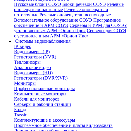
Пусковые блоки СОУЭ
Блоки речевой СОУЭ
Речевые
оповещатели настенные
Речевые оповещатели
потолочные
Речевые оповещатели всепогодные
Вспомогательное оборудование СОУЭ
Программное
обеспечение и АРМ СОУЭ
Серверы и УРМ для СОУЭ с
установленным АРМ «Орион Про»
Серверы для СОУЭ
с установленным АРМ «Орион Икс»
Системы видеонаблюдения
IP-видео
Видеокамеры (IP)
Регистраторы (NVR)
Тепловизоры
Аналоговое видео
Видеокамеры (HD)
Регистраторы (DVR/XVR)
Мониторы
Профессиональные мониторы
Компьютерные мониторы
Кабели для мониторов
Серверы и рабочии станции
Болид
Trassir
Комплектующие и аксессуары
Программное обеспечение и платы видеозахвата
Дополнительное оборудование