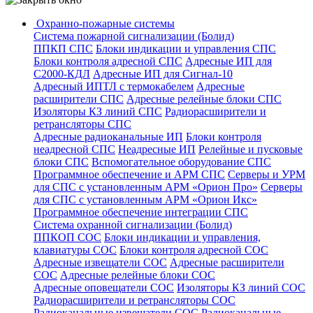
Охранно-пожарные системы
Система пожарной сигнализации (Болид)
ППКП СПС
Блоки индикации и управления СПС
Блоки контроля адресной СПС
Адресные ИП для
С2000-КДЛ
Адресные ИП для Сигнал-10
Адресный ИПТЛ с термокабелем
Адресные
расширители СПС
Адресные релейные блоки СПС
Изоляторы КЗ линий СПС
Радиорасширители и
ретрансляторы СПС
Адресные радиоканальные ИП
Блоки контроля
неадресной СПС
Неадресные ИП
Релейные и пусковые
блоки СПС
Вспомогательное оборудование СПС
Программное обеспечение и АРМ СПС
Серверы и УРМ
для СПС с установленным АРМ «Орион Про»
Серверы
для СПС с установленным АРМ «Орион Икс»
Программное обеспечение интеграции СПС
Система охранной сигнализации (Болид)
ППКОП СОС
Блоки индикации и управления,
клавиатуры СОС
Блоки контроля адресной СОС
Адресные извещатели СОС
Адресные расширители
СОС
Адресные релейные блоки СОС
Адресные оповещатели СОС
Изоляторы КЗ линий СОС
Радиорасширители и ретрансляторы СОС
Радиоканальные извещатели СОС
Радиоканальные