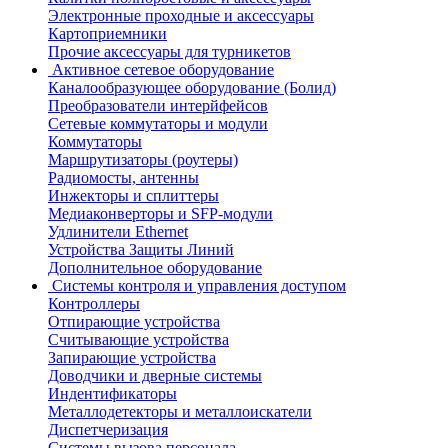
Электронные проходные и аксессуары
Картоприемники
Прочие аксессуары для турникетов
Активное сетевое оборудование
Каналообразующее оборудование (Болид)
Преобразователи интерйфейсов
Сетевые коммутаторы и модули
Коммутаторы
Маршрутизаторы (роутеры)
Радиомосты, антенны
Инжекторы и сплиттеры
Медиаконверторы и SFP-модули
Удлинители Ethernet
Устройства Защиты Линий
Дополнительное оборудование
Системы контроля и управления доступом
Контроллеры
Отпирающие устройства
Считывающие устройства
Запирающие устройства
Доводчики и дверные системы
Индентификаторы
Металлодетекторы и металлоискатели
Диспетчеризация
Системы вызова персонала