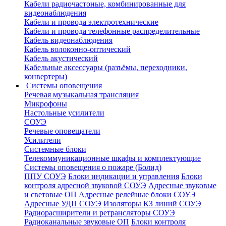
Кабели радиочастоные, комбинированные для
видеонаблюдения
Кабели и провода электротехнические
Кабели и провода телефонные распределительные
Кабель видеонаблюдения
Кабель волоконно-оптический
Кабель акустический
Кабельные аксессуары (разъёмы, переходники,
конвертеры)
Системы оповещения
Речевая музыкальная трансляция
Микрофоны
Настольные усилители
СОУЭ
Речевые оповещатели
Усилители
Системные блоки
Телекоммуникационные шкафы и комплектующие
Системы оповещения о пожаре (Болид)
ППУ СОУЭ
Блоки индикации и управления
Блоки
контроля адресной звуковой СОУЭ
Адресные звуковые
и световые ОП
Адресные релейные блоки СОУЭ
Адресные УДП СОУЭ
Изоляторы КЗ линий СОУЭ
Радиорасширители и ретрансляторы СОУЭ
Радиоканальные звуковые ОП
Блоки контроля