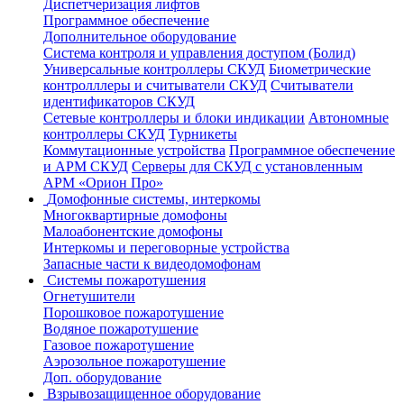
Диспетчеризация лифтов
Программное обеспечение
Дополнительное оборудование
Система контроля и управления доступом (Болид)
Универсальные контроллеры СКУД
Биометрические
контролллеры и считыватели СКУД
Считыватели
идентификаторов СКУД
Сетевые контроллеры и блоки индикации
Автономные
контроллеры СКУД
Турникеты
Коммутационные устройства
Программное обеспечение
и АРМ СКУД
Серверы для СКУД с установленным
АРМ «Орион Про»
Домофонные системы, интеркомы
Многоквартирные домофоны
Малоабонентские домофоны
Интеркомы и переговорные устройства
Запасные части к видеодомофонам
Системы пожаротушения
Огнетушители
Порошковое пожаротушение
Водяное пожаротушение
Газовое пожаротушение
Аэрозольное пожаротушение
Доп. оборудование
Взрывозащищенное оборудование