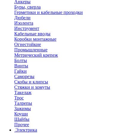
Анкеры
Буры, сверла
Герметики и кабельные проходки
Дюбели
Изолента
Инструмент
Кабельные вводы
Коробки монтажные
Огнестойкие
Промышленные
Метрический крепеж
Болты
Винты
Гайки
Саморезы
Скобы и клипсы
Стяжки и хомуты
Такелаж
Трос
Талрепы
Зажимы
Коуши
Шайбы
Прочее
Электрика