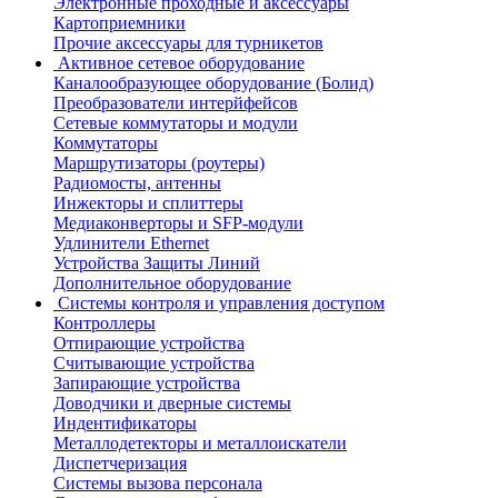
Электронные проходные и аксессуары
Картоприемники
Прочие аксессуары для турникетов
Активное сетевое оборудование
Каналообразующее оборудование (Болид)
Преобразователи интерйфейсов
Сетевые коммутаторы и модули
Коммутаторы
Маршрутизаторы (роутеры)
Радиомосты, антенны
Инжекторы и сплиттеры
Медиаконверторы и SFP-модули
Удлинители Ethernet
Устройства Защиты Линий
Дополнительное оборудование
Системы контроля и управления доступом
Контроллеры
Отпирающие устройства
Считывающие устройства
Запирающие устройства
Доводчики и дверные системы
Индентификаторы
Металлодетекторы и металлоискатели
Диспетчеризация
Системы вызова персонала