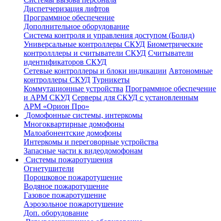
Диспетчеризация лифтов
Программное обеспечение
Дополнительное оборудование
Система контроля и управления доступом (Болид)
Универсальные контроллеры СКУД
Биометрические
контролллеры и считыватели СКУД
Считыватели
идентификаторов СКУД
Сетевые контроллеры и блоки индикации
Автономные
контроллеры СКУД
Турникеты
Коммутационные устройства
Программное обеспечение
и АРМ СКУД
Серверы для СКУД с установленным
АРМ «Орион Про»
Домофонные системы, интеркомы
Многоквартирные домофоны
Малоабонентские домофоны
Интеркомы и переговорные устройства
Запасные части к видеодомофонам
Системы пожаротушения
Огнетушители
Порошковое пожаротушение
Водяное пожаротушение
Газовое пожаротушение
Аэрозольное пожаротушение
Доп. оборудование