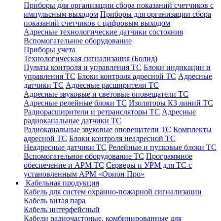
Приборы для организации сбора показаний счетчиков с
импульсным выходом
Приборы для организации сбора
показаний счетчиков с цифровым выходом
Адресные технологические датчики состояния
Вспомогательное оборудование
Приборы учета
Технологическая сигнализация (Болид)
Пульты контроля и управления ТС
Блоки индикации и
управления ТС
Блоки контроля адресной ТС
Адресные
датчики ТС
Адресные расширители ТС
Адресные звуковые и световые оповещатели ТС
Адресные релейные блоки ТС
Изоляторы КЗ линий ТС
Радиорасширители и ретрансляторы ТС
Адресные
радиоканальные датчики ТС
Радиоканальные звуковые оповещатели ТС
Комплекты
адресной ТС
Блоки контроля неадресной ТС
Неадресные датчики ТС
Релейные и пусковые блоки ТС
Вспомогательное оборудование ТС
Программное
обеспечение и АРМ ТС
Серверы и УРМ для ТС с
установленным АРМ «Орион Про»
Кабельная продукция
Кабель для систем охранно-пожарной сигнализации
Кабель витая пара
Кабель интерфейсный
Кабели радиочастоные, комбинированные для