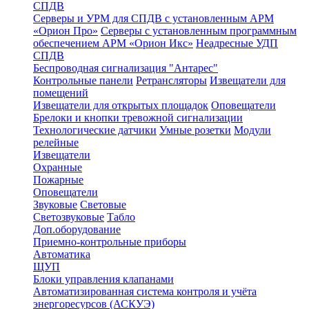
СПДВ
Серверы и УРМ для СПДВ с установленным АРМ
«Орион Про»
Серверы с установленным программным
обеспечением АРМ «Орион Икс»
Неадресные УДП
СПДВ
Беспроводная сигнализация "Антарес"
Контрольные панели
Ретрансляторы
Извещатели для
помещений
Извещатели для открытых площадок
Оповещатели
Брелоки и кнопки тревожной сигнализации
Технологические датчики
Умные розетки
Модули
релейные
Извещатели
Охранные
Пожарные
Оповещатели
Звуковые
Световые
Светозвуковые
Табло
Доп.оборудование
Приемно-контрольные приборы
Автоматика
ЩУП
Блоки управления клапанами
Автоматизированная система контроля и учёта
энергоресурсов (АСКУЭ)