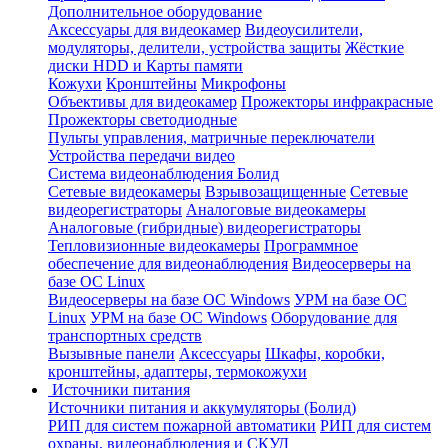
Дополнительное оборудование
Аксессуары для видеокамер
Видеоусилители,
модуляторы, делители, устройства защиты
Жёсткие
диски HDD и Карты памяти
Кожухи
Кронштейны
Микрофоны
Объективы для видеокамер
Прожекторы инфракрасные
Прожекторы светодиодные
Пульты управления, матричные переключатели
Устройства передачи видео
Система видеонаблюдения Болид
Сетевые видеокамеры
Взрывозащищенные
Сетевые
видеорегистраторы
Аналоговые видеокамеры
Аналоговые (гибридные) видеорегистраторы
Тепловизионные видеокамеры
Программное
обеспечение для видеонаблюдения
Видеосерверы на
базе ОС Linux
Видеосерверы на базе ОС Windows
УРМ на базе ОС
Linux
УРМ на базе ОС Windows
Оборудование для
транспортных средств
Вызывные панели
Аксессуары
Шкафы, коробки,
кронштейны, адаптеры, термокожухи
Источники питания
Источники питания и аккумуляторы (Болид)
РИП для систем пожарной автоматики
РИП для систем
охраны, видеонаблюдения и СКУД