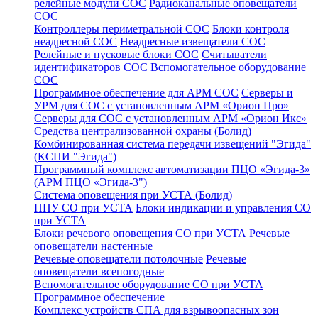
релейные модули СОС
Радиоканальные оповещатели
СОС
Контроллеры периметральной СОС
Блоки контроля
неадресной СОС
Неадресные извещатели СОС
Релейные и пусковые блоки СОС
Считыватели
идентификаторов СОС
Вспомогательное оборудование
СОС
Программное обеспечение для АРМ СОС
Серверы и
УРМ для СОС с установленным АРМ «Орион Про»
Серверы для СОС с установленным АРМ «Орион Икс»
Средства централизованной охраны (Болид)
Комбинированная система передачи извещений "Эгида"
(КСПИ "Эгида")
Программный комплекс автоматизации ПЦО «Эгида-3»
(АРМ ПЦО «Эгида-3")
Система оповещения при УСТА (Болид)
ППУ СО при УСТА
Блоки индикации и управления СО
при УСТА
Блоки речевого оповещения СО при УСТА
Речевые
оповещатели настенные
Речевые оповещатели потолочные
Речевые
оповещатели всепогодные
Вспомогательное оборудование СО при УСТА
Программное обеспечение
Комплекс устройств СПА для взрывоопасных зон