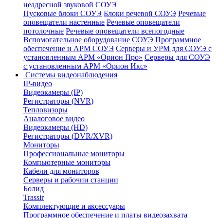
неадресной звуковой СОУЭ
Пусковые блоки СОУЭ
Блоки речевой СОУЭ
Речевые
оповещатели настенные
Речевые оповещатели
потолочные
Речевые оповещатели всепогодные
Вспомогательное оборудование СОУЭ
Программное
обеспечение и АРМ СОУЭ
Серверы и УРМ для СОУЭ с
установленным АРМ «Орион Про»
Серверы для СОУЭ
с установленным АРМ «Орион Икс»
Системы видеонаблюдения
IP-видео
Видеокамеры (IP)
Регистраторы (NVR)
Тепловизоры
Аналоговое видео
Видеокамеры (HD)
Регистраторы (DVR/XVR)
Мониторы
Профессиональные мониторы
Компьютерные мониторы
Кабели для мониторов
Серверы и рабочии станции
Болид
Trassir
Комплектующие и аксессуары
Программное обеспечение и платы видеозахвата