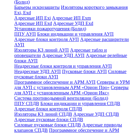
(Болид)
Барьеры искрозащиты
Изоляторы короткого замыкания
Exi, Exd
Адресные ИП Exi
Адресные ИП Exm
Адресные ИП Exd
Адресные УДП Exd
Установки пожаротушения (Болид)
ППУ АУП
Блоки индикации и управления АУП
Адресные блоки контроля АУП
Адресные расширители
АУП
Изоляторы КЗ линий АУП
Адресные табло и
оповещатели
Адресные УДП АУП
Адресные релейные
блоки АУП
Неадресные блоки контроля и управления АУП
Неадресные УДП АУП
Пусковые блоки АУП
Силовые
пусковые блоки АУП
Программное обеспечение и АРМ АУП
Серверы и УРМ
для АУП с установленным АРМ «Орион Про»
Серверы
для АУП с установленным АРМ «Орион Икс»
Система противодымной вентиляции (Болид)
ППУ СПДВ
Блоки индикации и управления СПДВ
Адресные блоки контроля СПДВ
Изоляторы КЗ линий СПДВ
Адресные УДП СПДВ
Адресные пусковые блоки СПДВ
Силовые пусковые блоки СПДВ
Адресные приводы
клапанов СПДВ
Программное обеспечение и АРМ