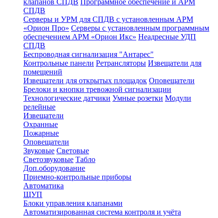
клапанов СПДВ
Программное обеспечение и АРМ
СПДВ
Серверы и УРМ для СПДВ с установленным АРМ
«Орион Про»
Серверы с установленным программным
обеспечением АРМ «Орион Икс»
Неадресные УДП
СПДВ
Беспроводная сигнализация "Антарес"
Контрольные панели
Ретрансляторы
Извещатели для
помещений
Извещатели для открытых площадок
Оповещатели
Брелоки и кнопки тревожной сигнализации
Технологические датчики
Умные розетки
Модули
релейные
Извещатели
Охранные
Пожарные
Оповещатели
Звуковые
Световые
Светозвуковые
Табло
Доп.оборудование
Приемно-контрольные приборы
Автоматика
ЩУП
Блоки управления клапанами
Автоматизированная система контроля и учёта