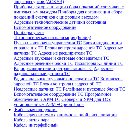
энергоресурсов (АСКУЭ)
Приборы для организации сбора показаний счетчиков с
импульсным выходом
Приборы для организации сбора
показаний счетчиков с цифровым выходом
Адресные технологические датчики состояния
Вспомогательное оборудование
Приборы учета
Технологическая сигнализация (Болид)
Пульты контроля и управления ТС
Блоки индикации и
управления ТС
Блоки контроля адресной ТС
Адресные
датчики ТС
Адресные расширители ТС
Адресные звуковые и световые оповещатели ТС
Адресные релейные блоки ТС
Изоляторы КЗ линий ТС
Радиорасширители и ретрансляторы ТС
Адресные
радиоканальные датчики ТС
Радиоканальные звуковые оповещатели ТС
Комплекты
адресной ТС
Блоки контроля неадресной ТС
Неадресные датчики ТС
Релейные и пусковые блоки ТС
Вспомогательное оборудование ТС
Программное
обеспечение и АРМ ТС
Серверы и УРМ для ТС с
установленным АРМ «Орион Про»
Кабельная продукция
Кабель для систем охранно-пожарной сигнализации
Кабель витая пара
Кабель интерфейсный