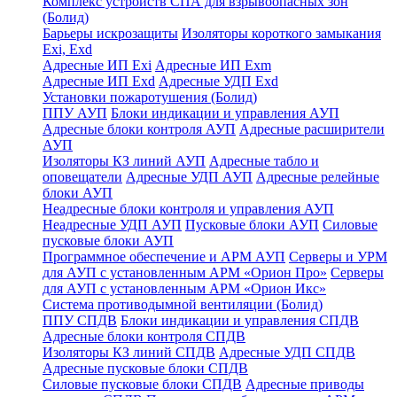
Комплекс устройств СПА для взрывоопасных зон
(Болид)
Барьеры искрозащиты
Изоляторы короткого замыкания
Exi, Exd
Адресные ИП Exi
Адресные ИП Exm
Адресные ИП Exd
Адресные УДП Exd
Установки пожаротушения (Болид)
ППУ АУП
Блоки индикации и управления АУП
Адресные блоки контроля АУП
Адресные расширители
АУП
Изоляторы КЗ линий АУП
Адресные табло и
оповещатели
Адресные УДП АУП
Адресные релейные
блоки АУП
Неадресные блоки контроля и управления АУП
Неадресные УДП АУП
Пусковые блоки АУП
Силовые
пусковые блоки АУП
Программное обеспечение и АРМ АУП
Серверы и УРМ
для АУП с установленным АРМ «Орион Про»
Серверы
для АУП с установленным АРМ «Орион Икс»
Система противодымной вентиляции (Болид)
ППУ СПДВ
Блоки индикации и управления СПДВ
Адресные блоки контроля СПДВ
Изоляторы КЗ линий СПДВ
Адресные УДП СПДВ
Адресные пусковые блоки СПДВ
Силовые пусковые блоки СПДВ
Адресные приводы