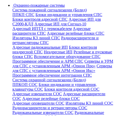
Охранно-пожарные системы
Система пожарной сигнализации (Болид)
ППКП СПС
Блоки индикации и управления СПС
Блоки контроля адресной СПС
Адресные ИП для
С2000-КДЛ
Адресные ИП для Сигнал-10
Адресный ИПТЛ с термокабелем
Адресные
расширители СПС
Адресные релейные блоки СПС
Изоляторы КЗ линий СПС
Радиорасширители и
ретрансляторы СПС
Адресные радиоканальные ИП
Блоки контроля
неадресной СПС
Неадресные ИП
Релейные и пусковые
блоки СПС
Вспомогательное оборудование СПС
Программное обеспечение и АРМ СПС
Серверы и УРМ
для СПС с установленным АРМ «Орион Про»
Серверы
для СПС с установленным АРМ «Орион Икс»
Программное обеспечение интеграции СПС
Система охранной сигнализации (Болид)
ППКОП СОС
Блоки индикации и управления,
клавиатуры СОС
Блоки контроля адресной СОС
Адресные извещатели СОС
Адресные расширители
СОС
Адресные релейные блоки СОС
Адресные оповещатели СОС
Изоляторы КЗ линий СОС
Радиорасширители и ретрансляторы СОС
Радиоканальные извещатели СОС
Радиоканальные