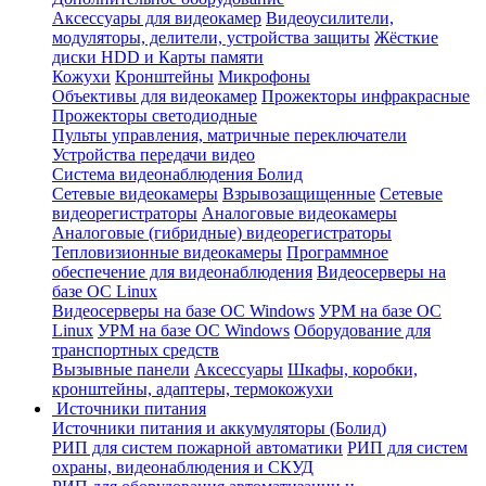
Аксессуары для видеокамер
Видеоусилители,
модуляторы, делители, устройства защиты
Жёсткие
диски HDD и Карты памяти
Кожухи
Кронштейны
Микрофоны
Объективы для видеокамер
Прожекторы инфракрасные
Прожекторы светодиодные
Пульты управления, матричные переключатели
Устройства передачи видео
Система видеонаблюдения Болид
Сетевые видеокамеры
Взрывозащищенные
Сетевые
видеорегистраторы
Аналоговые видеокамеры
Аналоговые (гибридные) видеорегистраторы
Тепловизионные видеокамеры
Программное
обеспечение для видеонаблюдения
Видеосерверы на
базе ОС Linux
Видеосерверы на базе ОС Windows
УРМ на базе ОС
Linux
УРМ на базе ОС Windows
Оборудование для
транспортных средств
Вызывные панели
Аксессуары
Шкафы, коробки,
кронштейны, адаптеры, термокожухи
Источники питания
Источники питания и аккумуляторы (Болид)
РИП для систем пожарной автоматики
РИП для систем
охраны, видеонаблюдения и СКУД