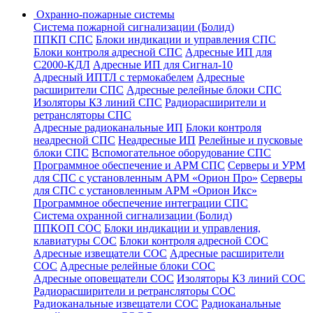
Охранно-пожарные системы
Система пожарной сигнализации (Болид)
ППКП СПС
Блоки индикации и управления СПС
Блоки контроля адресной СПС
Адресные ИП для
С2000-КДЛ
Адресные ИП для Сигнал-10
Адресный ИПТЛ с термокабелем
Адресные
расширители СПС
Адресные релейные блоки СПС
Изоляторы КЗ линий СПС
Радиорасширители и
ретрансляторы СПС
Адресные радиоканальные ИП
Блоки контроля
неадресной СПС
Неадресные ИП
Релейные и пусковые
блоки СПС
Вспомогательное оборудование СПС
Программное обеспечение и АРМ СПС
Серверы и УРМ
для СПС с установленным АРМ «Орион Про»
Серверы
для СПС с установленным АРМ «Орион Икс»
Программное обеспечение интеграции СПС
Система охранной сигнализации (Болид)
ППКОП СОС
Блоки индикации и управления,
клавиатуры СОС
Блоки контроля адресной СОС
Адресные извещатели СОС
Адресные расширители
СОС
Адресные релейные блоки СОС
Адресные оповещатели СОС
Изоляторы КЗ линий СОС
Радиорасширители и ретрансляторы СОС
Радиоканальные извещатели СОС
Радиоканальные