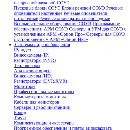
неадресной звуковой СОУЭ
Пусковые блоки СОУЭ
Блоки речевой СОУЭ
Речевые
оповещатели настенные
Речевые оповещатели
потолочные
Речевые оповещатели всепогодные
Вспомогательное оборудование СОУЭ
Программное
обеспечение и АРМ СОУЭ
Серверы и УРМ для СОУЭ с
установленным АРМ «Орион Про»
Серверы для СОУЭ
с установленным АРМ «Орион Икс»
Системы видеонаблюдения
IP-видео
Видеокамеры (IP)
Регистраторы (NVR)
Тепловизоры
Аналоговое видео
Видеокамеры (HD)
Регистраторы (DVR/XVR)
Мониторы
Профессиональные мониторы
Компьютерные мониторы
Кабели для мониторов
Серверы и рабочии станции
Болид
Trassir
Комплектующие и аксессуары
Программное обеспечение и платы видеозахвата