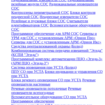
релейные модули СОС
Радиоканальные оповещатели
СОС
Контроллеры периметральной СОС
Блоки контроля
неадресной СОС
Неадресные извещатели СОС
Релейные и пусковые блоки СОС
Считыватели
идентификаторов СОС
Вспомогательное оборудование
СОС
Программное обеспечение для АРМ СОС
Серверы и
УРМ для СОС с установленным АРМ «Орион Про»
Серверы для СОС с установленным АРМ «Орион Икс»
Средства централизованной охраны (Болид)
Комбинированная система передачи извещений "Эгида"
(КСПИ "Эгида")
Программный комплекс автоматизации ПЦО «Эгида-3»
(АРМ ПЦО «Эгида-3")
Система оповещения при УСТА (Болид)
ППУ СО при УСТА
Блоки индикации и управления СО
при УСТА
Блоки речевого оповещения СО при УСТА
Речевые
оповещатели настенные
Речевые оповещатели потолочные
Речевые
оповещатели всепогодные
Вспомогательное оборудование СО при УСТА
Программное обеспечение