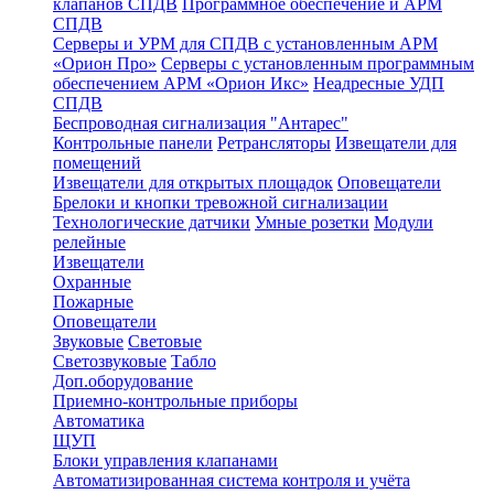
клапанов СПДВ
Программное обеспечение и АРМ
СПДВ
Серверы и УРМ для СПДВ с установленным АРМ
«Орион Про»
Серверы с установленным программным
обеспечением АРМ «Орион Икс»
Неадресные УДП
СПДВ
Беспроводная сигнализация "Антарес"
Контрольные панели
Ретрансляторы
Извещатели для
помещений
Извещатели для открытых площадок
Оповещатели
Брелоки и кнопки тревожной сигнализации
Технологические датчики
Умные розетки
Модули
релейные
Извещатели
Охранные
Пожарные
Оповещатели
Звуковые
Световые
Светозвуковые
Табло
Доп.оборудование
Приемно-контрольные приборы
Автоматика
ЩУП
Блоки управления клапанами
Автоматизированная система контроля и учёта