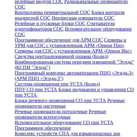
релейные модули СОС
Радиоканальные оповещатели
СОС
Контроллеры периметральной СОС
Блоки контроля
неадресной СОС
Неадресные извещатели СОС
Релейные и пусковые блоки СОС
Считыватели
идентификаторов СОС
Вспомогательное оборудование
СОС
Программное обеспечение для АРМ СОС
Серверы и
УРМ для СОС с установленным АРМ «Орион Про»
Серверы для СОС с установленным АРМ «Орион Икс»
Средства централизованной охраны (Болид)
Комбинированная система передачи извещений "Эгида"
(КСПИ "Эгида")
Программный комплекс автоматизации ПЦО «Эгида-3»
(АРМ ПЦО «Эгида-3")
Система оповещения при УСТА (Болид)
ППУ СО при УСТА
Блоки индикации и управления СО
при УСТА
Блоки речевого оповещения СО при УСТА
Речевые
оповещатели настенные
Речевые оповещатели потолочные
Речевые
оповещатели всепогодные
Вспомогательное оборудование СО при УСТА
Программное обеспечение
Комплекс устройств СПА для взрывоопасных зон