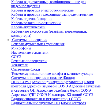
Кабели радиочастоные, комбинированные для
видеонаблюдения
Кабели и провода электротехнические
Кабели и провода телефонные распределительные
Кабель видеонаблюдения
Кабель волоконно-оптический
Кабель акустический
Кабельные аксессуары (разъёмы, переходники,
конвертеры)
Системы оповещения
Речевая музыкальная трансляция
Микрофоны
Настольные усилители
СОУЭ
Речевые оповещатели
Усилители
Системные блоки
Телекоммуникационные шкафы и комплектующие
Системы оповещения о пожаре (Болид)
ППУ СОУЭ
Блоки индикации и управления
Блоки
контроля адресной звуковой СОУЭ
Адресные звуковые
и световые ОП
Адресные релейные блоки СОУЭ
Адресные УДП СОУЭ
Изоляторы КЗ линий СОУЭ
Радиорасширители и ретрансляторы СОУЭ
Радиоканальные звуковые ОП
Блоки контроля