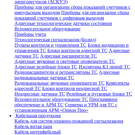
энергоресурсов (АСКУЭ)
Приборы для организации сбора показаний счетчиков с
импульсным выходом
Приборы для организации сбора
показаний счетчиков с цифровым выходом
Адресные технологические датчики состояния
Вспомогательное оборудование
Приборы учета
Технологическая сигнализация (Болид)
Пульты контроля и управления ТС
Блоки индикации и
управления ТС
Блоки контроля адресной ТС
Адресные
датчики ТС
Адресные расширители ТС
Адресные звуковые и световые оповещатели ТС
Адресные релейные блоки ТС
Изоляторы КЗ линий ТС
Радиорасширители и ретрансляторы ТС
Адресные
радиоканальные датчики ТС
Радиоканальные звуковые оповещатели ТС
Комплекты
адресной ТС
Блоки контроля неадресной ТС
Неадресные датчики ТС
Релейные и пусковые блоки ТС
Вспомогательное оборудование ТС
Программное
обеспечение и АРМ ТС
Серверы и УРМ для ТС с
установленным АРМ «Орион Про»
Кабельная продукция
Кабель для систем охранно-пожарной сигнализации
Кабель витая пара
Кабель интерфейсный