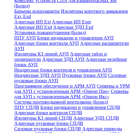
Комплекс устройств СПА для взрывоопасных зон
(Болид)
Барьеры искрозащиты
Изоляторы короткого замыкания
Exi, Exd
Адресные ИП Exi
Адресные ИП Exm
Адресные ИП Exd
Адресные УДП Exd
Установки пожаротушения (Болид)
ППУ АУП
Блоки индикации и управления АУП
Адресные блоки контроля АУП
Адресные расширители
АУП
Изоляторы КЗ линий АУП
Адресные табло и
оповещатели
Адресные УДП АУП
Адресные релейные
блоки АУП
Неадресные блоки контроля и управления АУП
Неадресные УДП АУП
Пусковые блоки АУП
Силовые
пусковые блоки АУП
Программное обеспечение и АРМ АУП
Серверы и УРМ
для АУП с установленным АРМ «Орион Про»
Серверы
для АУП с установленным АРМ «Орион Икс»
Система противодымной вентиляции (Болид)
ППУ СПДВ
Блоки индикации и управления СПДВ
Адресные блоки контроля СПДВ
Изоляторы КЗ линий СПДВ
Адресные УДП СПДВ
Адресные пусковые блоки СПДВ
Силовые пусковые блоки СПДВ
Адресные приводы