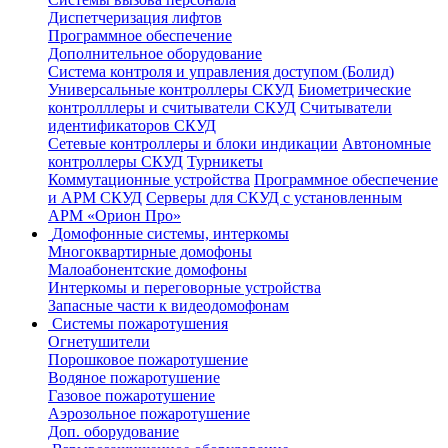
Диспетчеризация лифтов
Программное обеспечение
Дополнительное оборудование
Система контроля и управления доступом (Болид)
Универсальные контроллеры СКУД
Биометрические
контролллеры и считыватели СКУД
Считыватели
идентификаторов СКУД
Сетевые контроллеры и блоки индикации
Автономные
контроллеры СКУД
Турникеты
Коммутационные устройства
Программное обеспечение
и АРМ СКУД
Серверы для СКУД с установленным
АРМ «Орион Про»
Домофонные системы, интеркомы
Многоквартирные домофоны
Малоабонентские домофоны
Интеркомы и переговорные устройства
Запасные части к видеодомофонам
Системы пожаротушения
Огнетушители
Порошковое пожаротушение
Водяное пожаротушение
Газовое пожаротушение
Аэрозольное пожаротушение
Доп. оборудование