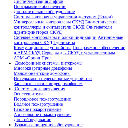
Диспетчеризация лифтов
Программное обеспечение
Дополнительное оборудование
Система контроля и управления доступом (Болид)
Универсальные контроллеры СКУД
Биометрические
контролллеры и считыватели СКУД
Считыватели
идентификаторов СКУД
Сетевые контроллеры и блоки индикации
Автономные
контроллеры СКУД
Турникеты
Коммутационные устройства
Программное обеспечение
и АРМ СКУД
Серверы для СКУД с установленным
АРМ «Орион Про»
Домофонные системы, интеркомы
Многоквартирные домофоны
Малоабонентские домофоны
Интеркомы и переговорные устройства
Запасные части к видеодомофонам
Системы пожаротушения
Огнетушители
Порошковое пожаротушение
Водяное пожаротушение
Газовое пожаротушение
Аэрозольное пожаротушение
Доп. оборудование
Взрывозащищенное оборудование