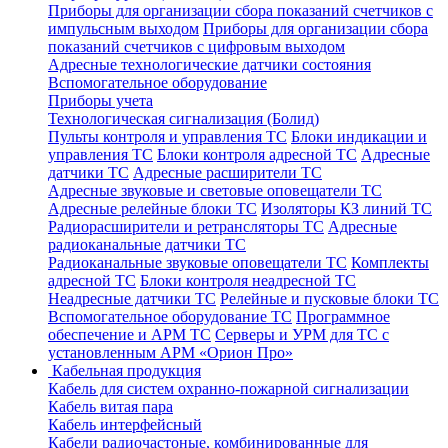
Приборы для организации сбора показаний счетчиков с
импульсным выходом
Приборы для организации сбора
показаний счетчиков с цифровым выходом
Адресные технологические датчики состояния
Вспомогательное оборудование
Приборы учета
Технологическая сигнализация (Болид)
Пульты контроля и управления ТС
Блоки индикации и
управления ТС
Блоки контроля адресной ТС
Адресные
датчики ТС
Адресные расширители ТС
Адресные звуковые и световые оповещатели ТС
Адресные релейные блоки ТС
Изоляторы КЗ линий ТС
Радиорасширители и ретрансляторы ТС
Адресные
радиоканальные датчики ТС
Радиоканальные звуковые оповещатели ТС
Комплекты
адресной ТС
Блоки контроля неадресной ТС
Неадресные датчики ТС
Релейные и пусковые блоки ТС
Вспомогательное оборудование ТС
Программное
обеспечение и АРМ ТС
Серверы и УРМ для ТС с
установленным АРМ «Орион Про»
Кабельная продукция
Кабель для систем охранно-пожарной сигнализации
Кабель витая пара
Кабель интерфейсный
Кабели радиочастоные, комбинированные для