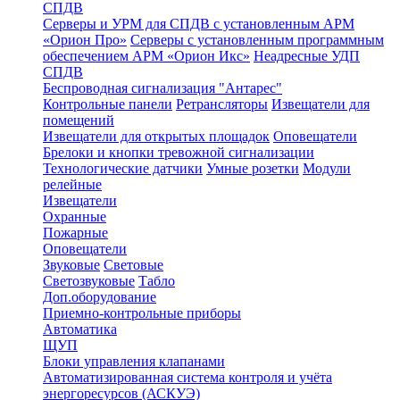
СПДВ
Серверы и УРМ для СПДВ с установленным АРМ
«Орион Про»
Серверы с установленным программным
обеспечением АРМ «Орион Икс»
Неадресные УДП
СПДВ
Беспроводная сигнализация "Антарес"
Контрольные панели
Ретрансляторы
Извещатели для
помещений
Извещатели для открытых площадок
Оповещатели
Брелоки и кнопки тревожной сигнализации
Технологические датчики
Умные розетки
Модули
релейные
Извещатели
Охранные
Пожарные
Оповещатели
Звуковые
Световые
Светозвуковые
Табло
Доп.оборудование
Приемно-контрольные приборы
Автоматика
ЩУП
Блоки управления клапанами
Автоматизированная система контроля и учёта
энергоресурсов (АСКУЭ)