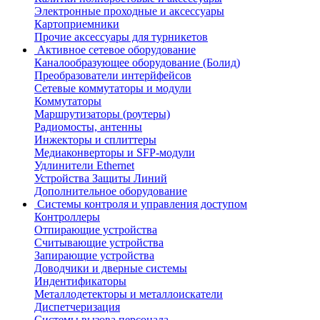
Электронные проходные и аксессуары
Картоприемники
Прочие аксессуары для турникетов
Активное сетевое оборудование
Каналообразующее оборудование (Болид)
Преобразователи интерйфейсов
Сетевые коммутаторы и модули
Коммутаторы
Маршрутизаторы (роутеры)
Радиомосты, антенны
Инжекторы и сплиттеры
Медиаконверторы и SFP-модули
Удлинители Ethernet
Устройства Защиты Линий
Дополнительное оборудование
Системы контроля и управления доступом
Контроллеры
Отпирающие устройства
Считывающие устройства
Запирающие устройства
Доводчики и дверные системы
Индентификаторы
Металлодетекторы и металлоискатели
Диспетчеризация
Системы вызова персонала