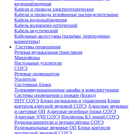
видеонаблюдения
Кабели и провода электротехнические
Кабели и провода телефонные распределительные
Кабель видеонаблюдения
Кабель волоконно-оптический
Кабель акустический
Кабельные аксессуары (разъёмы, переходники,
конвертеры)
Системы оповещения
Речевая музыкальная трансляция
Микрофоны
Настольные усилители
СОУЭ
Речевые оповещатели
Усилители
Системные блоки
Телекоммуникационные шкафы и комплектующие
Системы оповещения о пожаре (Болид)
ППУ СОУЭ
Блоки индикации и управления
Блоки
контроля адресной звуковой СОУЭ
Адресные звуковые
и световые ОП
Адресные релейные блоки СОУЭ
Адресные УДП СОУЭ
Изоляторы КЗ линий СОУЭ
Радиорасширители и ретрансляторы СОУЭ
Радиоканальные звуковые ОП
Блоки контроля
неадресной звуковой СОУЭ