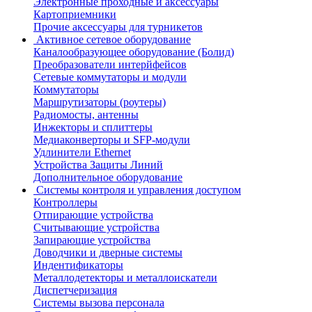
Электронные проходные и аксессуары
Картоприемники
Прочие аксессуары для турникетов
Активное сетевое оборудование
Каналообразующее оборудование (Болид)
Преобразователи интерйфейсов
Сетевые коммутаторы и модули
Коммутаторы
Маршрутизаторы (роутеры)
Радиомосты, антенны
Инжекторы и сплиттеры
Медиаконверторы и SFP-модули
Удлинители Ethernet
Устройства Защиты Линий
Дополнительное оборудование
Системы контроля и управления доступом
Контроллеры
Отпирающие устройства
Считывающие устройства
Запирающие устройства
Доводчики и дверные системы
Индентификаторы
Металлодетекторы и металлоискатели
Диспетчеризация
Системы вызова персонала