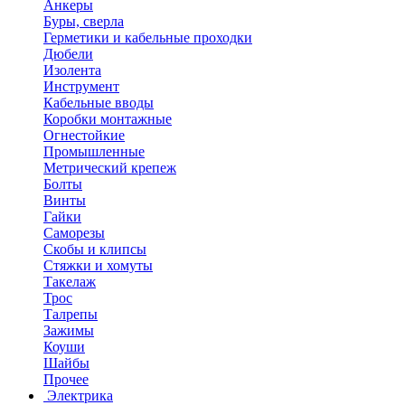
Анкеры
Буры, сверла
Герметики и кабельные проходки
Дюбели
Изолента
Инструмент
Кабельные вводы
Коробки монтажные
Огнестойкие
Промышленные
Метрический крепеж
Болты
Винты
Гайки
Саморезы
Скобы и клипсы
Стяжки и хомуты
Такелаж
Трос
Талрепы
Зажимы
Коуши
Шайбы
Прочее
Электрика