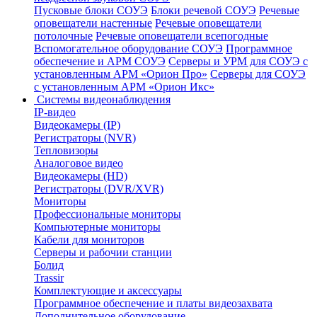
Пусковые блоки СОУЭ
Блоки речевой СОУЭ
Речевые
оповещатели настенные
Речевые оповещатели
потолочные
Речевые оповещатели всепогодные
Вспомогательное оборудование СОУЭ
Программное
обеспечение и АРМ СОУЭ
Серверы и УРМ для СОУЭ с
установленным АРМ «Орион Про»
Серверы для СОУЭ
с установленным АРМ «Орион Икс»
Системы видеонаблюдения
IP-видео
Видеокамеры (IP)
Регистраторы (NVR)
Тепловизоры
Аналоговое видео
Видеокамеры (HD)
Регистраторы (DVR/XVR)
Мониторы
Профессиональные мониторы
Компьютерные мониторы
Кабели для мониторов
Серверы и рабочии станции
Болид
Trassir
Комплектующие и аксессуары
Программное обеспечение и платы видеозахвата
Дополнительное оборудование