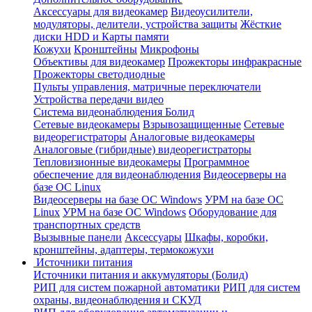
Аксессуары для видеокамер
Видеоусилители,
модуляторы, делители, устройства защиты
Жёсткие
диски HDD и Карты памяти
Кожухи
Кронштейны
Микрофоны
Объективы для видеокамер
Прожекторы инфракрасные
Прожекторы светодиодные
Пульты управления, матричные переключатели
Устройства передачи видео
Система видеонаблюдения Болид
Сетевые видеокамеры
Взрывозащищенные
Сетевые
видеорегистраторы
Аналоговые видеокамеры
Аналоговые (гибридные) видеорегистраторы
Тепловизионные видеокамеры
Программное
обеспечение для видеонаблюдения
Видеосерверы на
базе ОС Linux
Видеосерверы на базе ОС Windows
УРМ на базе ОС
Linux
УРМ на базе ОС Windows
Оборудование для
транспортных средств
Вызывные панели
Аксессуары
Шкафы, коробки,
кронштейны, адаптеры, термокожухи
Источники питания
Источники питания и аккумуляторы (Болид)
РИП для систем пожарной автоматики
РИП для систем
охраны, видеонаблюдения и СКУД