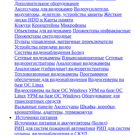
Дополнительное оборудование
Аксессуары для видеокамер
Видеоусилители,
модуляторы, делители, устройства защиты
Жёсткие
диски HDD и Карты памяти
Кожухи
Кронштейны
Микрофоны
Объективы для видеокамер
Прожекторы инфракрасные
Прожекторы светодиодные
Пульты управления, матричные переключатели
Устройства передачи видео
Система видеонаблюдения Болид
Сетевые видеокамеры
Взрывозащищенные
Сетевые
видеорегистраторы
Аналоговые видеокамеры
Аналоговые (гибридные) видеорегистраторы
Тепловизионные видеокамеры
Программное
обеспечение для видеонаблюдения
Видеосерверы на
базе ОС Linux
Видеосерверы на базе ОС Windows
УРМ на базе ОС
Linux
УРМ на базе ОС Windows
Оборудование для
транспортных средств
Вызывные панели
Аксессуары
Шкафы, коробки,
кронштейны, адаптеры, термокожухи
Источники питания
Источники питания и аккумуляторы (Болид)
РИП для систем пожарной автоматики
РИП для систем
охраны, видеонаблюдения и СКУД