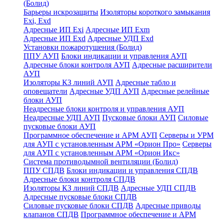
(Болид)
Барьеры искрозащиты
Изоляторы короткого замыкания
Exi, Exd
Адресные ИП Exi
Адресные ИП Exm
Адресные ИП Exd
Адресные УДП Exd
Установки пожаротушения (Болид)
ППУ АУП
Блоки индикации и управления АУП
Адресные блоки контроля АУП
Адресные расширители
АУП
Изоляторы КЗ линий АУП
Адресные табло и
оповещатели
Адресные УДП АУП
Адресные релейные
блоки АУП
Неадресные блоки контроля и управления АУП
Неадресные УДП АУП
Пусковые блоки АУП
Силовые
пусковые блоки АУП
Программное обеспечение и АРМ АУП
Серверы и УРМ
для АУП с установленным АРМ «Орион Про»
Серверы
для АУП с установленным АРМ «Орион Икс»
Система противодымной вентиляции (Болид)
ППУ СПДВ
Блоки индикации и управления СПДВ
Адресные блоки контроля СПДВ
Изоляторы КЗ линий СПДВ
Адресные УДП СПДВ
Адресные пусковые блоки СПДВ
Силовые пусковые блоки СПДВ
Адресные приводы
клапанов СПДВ
Программное обеспечение и АРМ