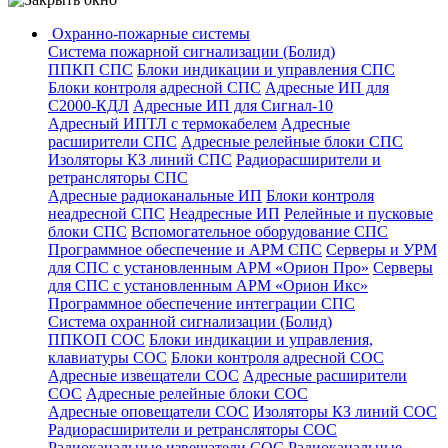
Охранно-пожарные системы
Система пожарной сигнализации (Болид)
ППКП СПС
Блоки индикации и управления СПС
Блоки контроля адресной СПС
Адресные ИП для
С2000-КДЛ
Адресные ИП для Сигнал-10
Адресный ИПТЛ с термокабелем
Адресные
расширители СПС
Адресные релейные блоки СПС
Изоляторы КЗ линий СПС
Радиорасширители и
ретрансляторы СПС
Адресные радиоканальные ИП
Блоки контроля
неадресной СПС
Неадресные ИП
Релейные и пусковые
блоки СПС
Вспомогательное оборудование СПС
Программное обеспечение и АРМ СПС
Серверы и УРМ
для СПС с установленным АРМ «Орион Про»
Серверы
для СПС с установленным АРМ «Орион Икс»
Программное обеспечение интеграции СПС
Система охранной сигнализации (Болид)
ППКОП СОС
Блоки индикации и управления,
клавиатуры СОС
Блоки контроля адресной СОС
Адресные извещатели СОС
Адресные расширители
СОС
Адресные релейные блоки СОС
Адресные оповещатели СОС
Изоляторы КЗ линий СОС
Радиорасширители и ретрансляторы СОС
Радиоканальные извещатели СОС
Радиоканальные