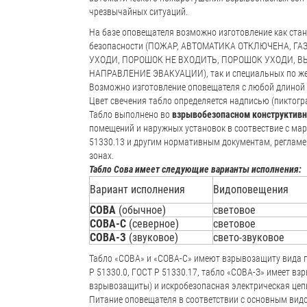
чрезвычайных ситуаций.
На базе оповещателя возможно изготовление как ста
безопасности (ПОЖАР, АВТОМАТИКА ОТКЛЮЧЕНА, ГА
УХОДИ, ПОРОШОК НЕ ВХОДИТЬ, ПОРОШОК УХОДИ, В
НАПРАВЛЕНИЕ ЭВАКУАЦИИ), так и специальных по же
Возможно изготовление оповещателя с любой длиной 
Цвет свечения табло определяется надписью (пиктогр
Табло выполнено во
взрывобезопасном конструктив
помещений и наружных установок в соотвествие с мар
51330.13 и другим нормативным документам, реглам
зонах.
Табло Сова имеет следующие варианты исполнения:
Вариант исполнения
Видоповещения
СОВА
(обычное)
световое
СОВА-С
(северное)
световое
СОВА-З
(звуковое)
свето-звуковое
Табло «СОВА» и «СОВА-С» имеют взрывозащиту вида 
Р 51330.0, ГОСТ Р 51330.17, табло «СОВА-З» имеет в
взрывозащиты) и искробезопасная электрическая цепь
Питание оповещателя в соответствии с основным вид