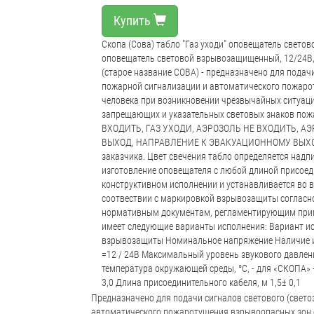
Купить
Скопа (Сова) табло "Газ уходи" оповещатель светов
оповещатель световой взрывозащищенный, 12/24В,
(старое название СОВА) - предназначено для подач
пожарной сигнализации и автоматического пожаро
человека при возникновении чрезвычайных ситуаци
запрещающих и указательных световых знаков по
ВХОДИТЬ, ГАЗ УХОДИ, АЭРОЗОЛЬ НЕ ВХОДИТЬ, А
ВЫХОД, НАПРАВЛЕНИЕ К ЭВАКУАЦИОННОМУ ВЫХОДУ
заказчика. Цвет свечения табло определяется над
изготовление оповещателя с любой длиной присоед
конструктивном исполнении и устанавливается во 
соотвествии с маркировкой взрывозащиты согласно 
нормативным документам, регламентирующим прим
имеет следующие варианты исполнения: Вариант и
взрывозащиты Номинальное напряжение Наличие ин
=12 / 24В Максимальный уровень звукового давлени
температура окружающей среды, °С, - для «СКОПА» -4
3,0 Длина присоединительного кабеля, м 1,5± 0,1
Предназначено для подачи сигналов светового (свето
автоматического пожаротушения взрывоопасных зон 