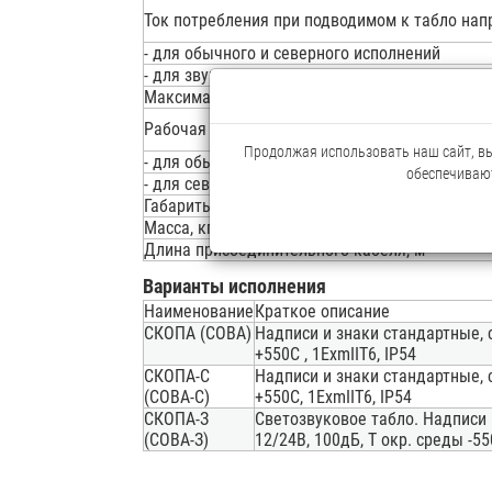
Ток потребления при подводимом к табло напр
- для обычного и северного исполнений
- для звукового исполнения
Максимальный уровень звукового давления дл
Рабочая температура окружающей среды, °С,
Продолжая использовать наш сайт, вы 
- для обычного и звукового исполнений
обеспечивают
- для северного исполнения
Габариты, мм, не более
Масса, кг, не более
Длина присоединительного кабеля, м
Варианты исполнения
Наименование
Краткое описание
СКОПА (СОВА)
Надписи и знаки стандартные, с
+550С , 1ExmIIT6, IP54
СКОПА-С
Надписи и знаки стандартные, с
(СОВА-С)
+550С, 1ExmIIT6, IP54
СКОПА-З
Светозвуковое табло. Надписи 
(СОВА-З)
12/24В, 100дБ, Т окр. среды -55