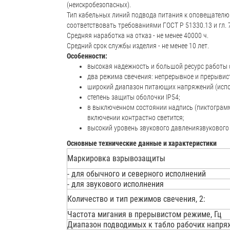
(неискробезопасных).
Тип кабельных линий подвода питания к оповещателю
соответствовать требованиями ГОСТ Р 51330.13 и гл. 
Средняя наработка на отказ - не менее 40000 ч.
Средний срок службы изделия - не менее 10 лет.
Особенности:
высокая надежность и большой ресурс работы
два режима свечения: непрерывное и прерывист
широкий диапазон питающих напряжений (исполь
степень защиты оболочки IP54;
в выключенном состоянии надпись (пиктограмм
включении контрастно светится;
высокий уровень звукового давлениязвукового 
Основные технические данные и характеристики
Маркировка взрывозащиты
- для обычного и северного исполнений
- для звукового исполнения
Количество и тип режимов свечения, 2:
Частота мигания в прерывистом режиме, Гц
Диапазон подводимых к табло рабочих напряж