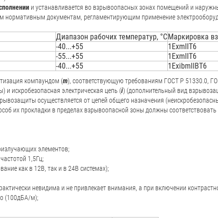
исполнении
и устанавливается во взрывоопасных зонах помещений и наружн
ругим нормативным документам, регламентирующим применение электрообору
Диапазон рабочих температур, °С
Маркировка в
-40...+55
1ExmIIT6
-55...+55
1ExmIIT6
-40...+55
1ExibmIIBT6
тизация компаундом (
m
), соответствующую требованиям ГОСТ Р 51330.0, Г
ы) и искробезопасная электрическая цепь (
i
) (дополнительный вид взрывоза
рывозащиты осуществляется от цепей общего назначения (неискробезопасны
соб их прокладки в пределах взрывоопасной зоны должны соответствовать т
оизлучающих элементов;
частотой 1,5Гц;
ие как в 12В, так и в 24В системах);
актически невидима и не привлекает внимания, а при включении контрастно
о (100дБА/м);