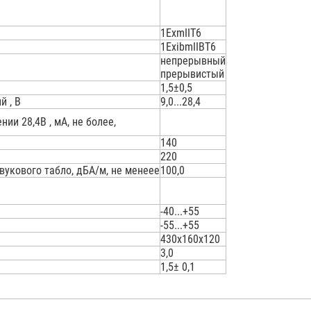
1ExmIIT6
1ExibmIIBT6
непрерывный
прерывистый
1,5±0,5
 , В
9,0...28,4
ии 28,4В , мА, не более,
140
220
укового табло, дБА/м, не менеее
100,0
-40...+55
-55...+55
430х160х120
3,0
1,5± 0,1