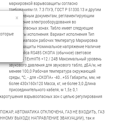
маркировкой взрывозащиты согласно
требованиям гл. 7.3 ПУЭ, ГОСТ Р 51330.13 и другим
нормативным документам, регламентирующим
×
применение электрооборудования во
взрывоопасных зонах. Табло имеет следующие
 которые
варианты исполнения: Вариант исполнения Тип
табло Диапазон рабочих температур Маркировка
взрывозащиты Номинальное напряжение Наличие
интерфейса RS485 СКОПА (обычное) световое
-40...+55 1ExmIIT6 =12 / 24В Максимальный уровень
звукового давления для звукового табло, дБА/м, не
менеее 100,0 Рабочая температура окружающей
среды, °С, - для «СКОПА» -40...+55 Габариты, мм, не
более 430х160х120 Масса, кг, не более 3,0 Длина
присоединительного кабеля, м 1,5± 0,1
ожаротушения взрывоопасных зон с целью регулирования
ти (ПОЖАР, АВТОМАТИКА ОТКЛЮЧЕНА, ГАЗ НЕ ВХОДИТЬ, ГАЗ
ННОМУ ВЫХОДУ, НАПРАВЛЕНИЕ ЭВАКУАЦИИ), так и