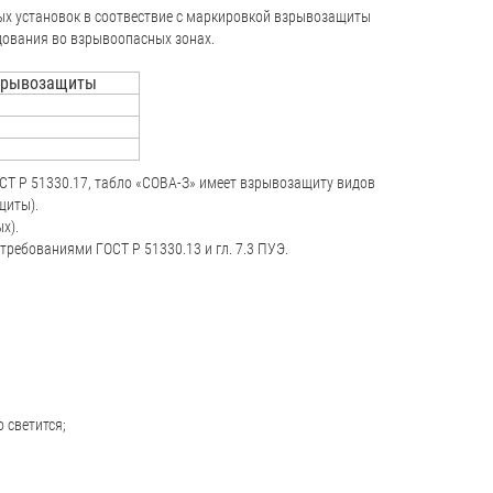
ых установок в соотвествие с маркировкой взрывозащиты
дования во взрывоопасных зонах.
зрывозащиты
ОСТ Р 51330.17, табло «СОВА-З» имеет взрывозащиту видов
щиты).
х).
ребованиями ГОСТ Р 51330.13 и гл. 7.3 ПУЭ.
 светится;