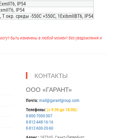
xmIIT6, IP54
xmIIT6, IP54
Т окр. среды -550С +550С, 1ExibmIIBT6, IP54
, могут быть изменены в любой момент без уведомления и
КОНТАКТЫ
ООО «ГАРАНТ»
Почта:
mail@garantgroup.com
Телефоны:
(с 9:30 до 18:00):
8-800-7000-507
8-812-448-16-16
8-812-600-20-60
Адрес :
197345, Санкт-Петербург,