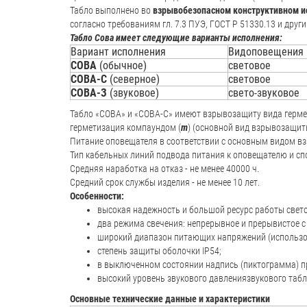
Табло выполнено во
взрывобезопасном конструктивном 
согласно требованиям гл. 7.3 ПУЭ, ГОСТ Р 51330.13 и д
Табло Сова имеет следующие варианты исполнения:
Вариант исполнения
Видоповещения
СОВА
(обычное)
световое
СОВА-С
(северное)
световое
СОВА-З
(звуковое)
свето-звуковое
Табло «СОВА» и «СОВА-С» имеют взрывозащиту вида герме
герметизация компаундом (
m
) (основной вид взрывозащит
Питание оповещателя в соответствии с основным видом вз
Тип кабельных линий подвода питания к оповещателю и спо
Средняя наработка на отказ - не менее 40000 ч.
Средний срок службы изделия - не менее 10 лет.
Особенности:
высокая надежность и большой ресурс работы свет
два режима свечения: непрерывное и прерывистое с 
широкий диапазон питающих напряжений (использован
степень защиты оболочки IP54;
в выключенном состоянии надпись (пиктограмма) пр
высокий уровень звукового давлениязвукового табл
Основные технические данные и характеристики