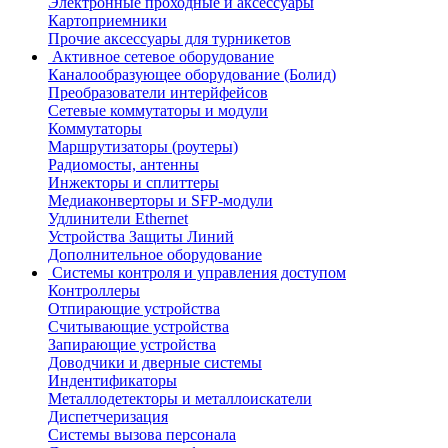
Электронные проходные и аксессуары
Картоприемники
Прочие аксессуары для турникетов
Активное сетевое оборудование
Каналообразующее оборудование (Болид)
Преобразователи интерйфейсов
Сетевые коммутаторы и модули
Коммутаторы
Маршрутизаторы (роутеры)
Радиомосты, антенны
Инжекторы и сплиттеры
Медиаконверторы и SFP-модули
Удлинители Ethernet
Устройства Защиты Линий
Дополнительное оборудование
Системы контроля и управления доступом
Контроллеры
Отпирающие устройства
Считывающие устройства
Запирающие устройства
Доводчики и дверные системы
Индентификаторы
Металлодетекторы и металлоискатели
Диспетчеризация
Системы вызова персонала