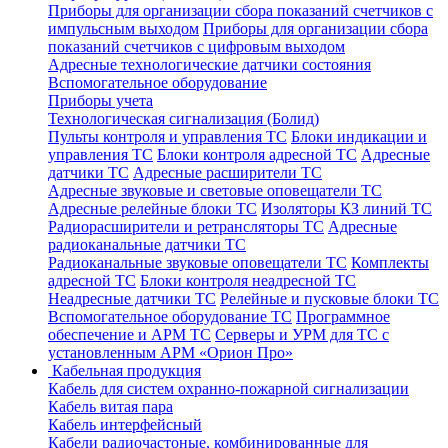
Приборы для организации сбора показаний счетчиков с
импульсным выходом
Приборы для организации сбора
показаний счетчиков с цифровым выходом
Адресные технологические датчики состояния
Вспомогательное оборудование
Приборы учета
Технологическая сигнализация (Болид)
Пульты контроля и управления ТС
Блоки индикации и
управления ТС
Блоки контроля адресной ТС
Адресные
датчики ТС
Адресные расширители ТС
Адресные звуковые и световые оповещатели ТС
Адресные релейные блоки ТС
Изоляторы КЗ линий ТС
Радиорасширители и ретрансляторы ТС
Адресные
радиоканальные датчики ТС
Радиоканальные звуковые оповещатели ТС
Комплекты
адресной ТС
Блоки контроля неадресной ТС
Неадресные датчики ТС
Релейные и пусковые блоки ТС
Вспомогательное оборудование ТС
Программное
обеспечение и АРМ ТС
Серверы и УРМ для ТС с
установленным АРМ «Орион Про»
Кабельная продукция
Кабель для систем охранно-пожарной сигнализации
Кабель витая пара
Кабель интерфейсный
Кабели радиочастоные, комбинированные для