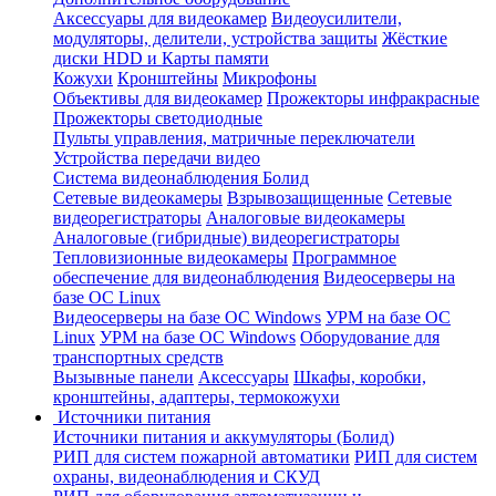
Аксессуары для видеокамер
Видеоусилители,
модуляторы, делители, устройства защиты
Жёсткие
диски HDD и Карты памяти
Кожухи
Кронштейны
Микрофоны
Объективы для видеокамер
Прожекторы инфракрасные
Прожекторы светодиодные
Пульты управления, матричные переключатели
Устройства передачи видео
Система видеонаблюдения Болид
Сетевые видеокамеры
Взрывозащищенные
Сетевые
видеорегистраторы
Аналоговые видеокамеры
Аналоговые (гибридные) видеорегистраторы
Тепловизионные видеокамеры
Программное
обеспечение для видеонаблюдения
Видеосерверы на
базе ОС Linux
Видеосерверы на базе ОС Windows
УРМ на базе ОС
Linux
УРМ на базе ОС Windows
Оборудование для
транспортных средств
Вызывные панели
Аксессуары
Шкафы, коробки,
кронштейны, адаптеры, термокожухи
Источники питания
Источники питания и аккумуляторы (Болид)
РИП для систем пожарной автоматики
РИП для систем
охраны, видеонаблюдения и СКУД