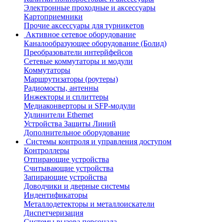
Электронные проходные и аксессуары
Картоприемники
Прочие аксессуары для турникетов
Активное сетевое оборудование
Каналообразующее оборудование (Болид)
Преобразователи интерйфейсов
Сетевые коммутаторы и модули
Коммутаторы
Маршрутизаторы (роутеры)
Радиомосты, антенны
Инжекторы и сплиттеры
Медиаконверторы и SFP-модули
Удлинители Ethernet
Устройства Защиты Линий
Дополнительное оборудование
Системы контроля и управления доступом
Контроллеры
Отпирающие устройства
Считывающие устройства
Запирающие устройства
Доводчики и дверные системы
Индентификаторы
Металлодетекторы и металлоискатели
Диспетчеризация
Системы вызова персонала