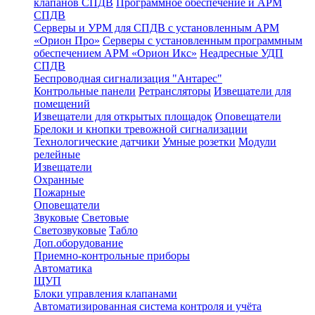
клапанов СПДВ
Программное обеспечение и АРМ
СПДВ
Серверы и УРМ для СПДВ с установленным АРМ
«Орион Про»
Серверы с установленным программным
обеспечением АРМ «Орион Икс»
Неадресные УДП
СПДВ
Беспроводная сигнализация "Антарес"
Контрольные панели
Ретрансляторы
Извещатели для
помещений
Извещатели для открытых площадок
Оповещатели
Брелоки и кнопки тревожной сигнализации
Технологические датчики
Умные розетки
Модули
релейные
Извещатели
Охранные
Пожарные
Оповещатели
Звуковые
Световые
Светозвуковые
Табло
Доп.оборудование
Приемно-контрольные приборы
Автоматика
ЩУП
Блоки управления клапанами
Автоматизированная система контроля и учёта