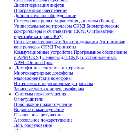
Диспетчеризация лифтов
Программное обеспечение
Дополнительное оборудование
Система контроля и управления доступом (Болид)
Универсальные контроллеры СКУД
Биометрические
контролллеры и считыватели СКУД
Считыватели
идентификаторов СКУД
Сетевые контроллеры и блоки индикации
Автономные
контроллеры СКУД
Турникеты
Коммутационные устройства
Программное обеспечение
и АРМ СКУД
Серверы для СКУД с установленным
АРМ «Орион Про»
Домофонные системы, интеркомы
Многоквартирные домофоны
Малоабонентские домофоны
Интеркомы и переговорные устройства
Запасные части к видеодомофонам
Системы пожаротушения
Огнетушители
Порошковое пожаротушение
Водяное пожаротушение
Газовое пожаротушение
Аэрозольное пожаротушение
Доп. оборудование