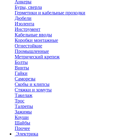
Анкеры
Буры, сверла
Герметики и кабельные проходки
Дюбели
Изолента
Инструмент
Кабельные вводы
Коробки монтажные
Огнестойкие
Промышленные
Метрический крепеж
Болты
Винты
Гайки
Саморезы
Скобы и клипсы
Стяжки и хомуты
Такелаж
Трос
Талрепы
Зажимы
Коуши
Шайбы
Прочее
Электрика