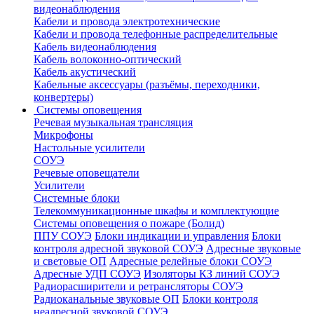
видеонаблюдения
Кабели и провода электротехнические
Кабели и провода телефонные распределительные
Кабель видеонаблюдения
Кабель волоконно-оптический
Кабель акустический
Кабельные аксессуары (разъёмы, переходники,
конвертеры)
Системы оповещения
Речевая музыкальная трансляция
Микрофоны
Настольные усилители
СОУЭ
Речевые оповещатели
Усилители
Системные блоки
Телекоммуникационные шкафы и комплектующие
Системы оповещения о пожаре (Болид)
ППУ СОУЭ
Блоки индикации и управления
Блоки
контроля адресной звуковой СОУЭ
Адресные звуковые
и световые ОП
Адресные релейные блоки СОУЭ
Адресные УДП СОУЭ
Изоляторы КЗ линий СОУЭ
Радиорасширители и ретрансляторы СОУЭ
Радиоканальные звуковые ОП
Блоки контроля
неадресной звуковой СОУЭ