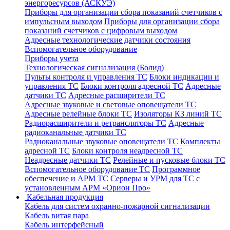
энергоресурсов (АСКУЭ)
Приборы для организации сбора показаний счетчиков с
импульсным выходом
Приборы для организации сбора
показаний счетчиков с цифровым выходом
Адресные технологические датчики состояния
Вспомогательное оборудование
Приборы учета
Технологическая сигнализация (Болид)
Пульты контроля и управления ТС
Блоки индикации и
управления ТС
Блоки контроля адресной ТС
Адресные
датчики ТС
Адресные расширители ТС
Адресные звуковые и световые оповещатели ТС
Адресные релейные блоки ТС
Изоляторы КЗ линий ТС
Радиорасширители и ретрансляторы ТС
Адресные
радиоканальные датчики ТС
Радиоканальные звуковые оповещатели ТС
Комплекты
адресной ТС
Блоки контроля неадресной ТС
Неадресные датчики ТС
Релейные и пусковые блоки ТС
Вспомогательное оборудование ТС
Программное
обеспечение и АРМ ТС
Серверы и УРМ для ТС с
установленным АРМ «Орион Про»
Кабельная продукция
Кабель для систем охранно-пожарной сигнализации
Кабель витая пара
Кабель интерфейсный