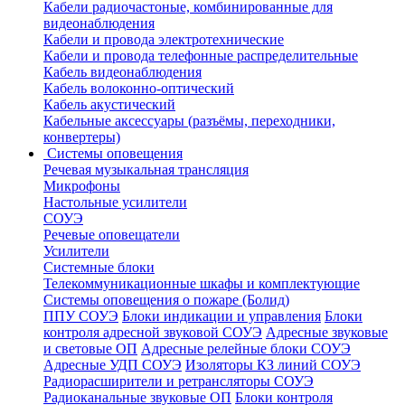
Кабели радиочастоные, комбинированные для
видеонаблюдения
Кабели и провода электротехнические
Кабели и провода телефонные распределительные
Кабель видеонаблюдения
Кабель волоконно-оптический
Кабель акустический
Кабельные аксессуары (разъёмы, переходники,
конвертеры)
Системы оповещения
Речевая музыкальная трансляция
Микрофоны
Настольные усилители
СОУЭ
Речевые оповещатели
Усилители
Системные блоки
Телекоммуникационные шкафы и комплектующие
Системы оповещения о пожаре (Болид)
ППУ СОУЭ
Блоки индикации и управления
Блоки
контроля адресной звуковой СОУЭ
Адресные звуковые
и световые ОП
Адресные релейные блоки СОУЭ
Адресные УДП СОУЭ
Изоляторы КЗ линий СОУЭ
Радиорасширители и ретрансляторы СОУЭ
Радиоканальные звуковые ОП
Блоки контроля