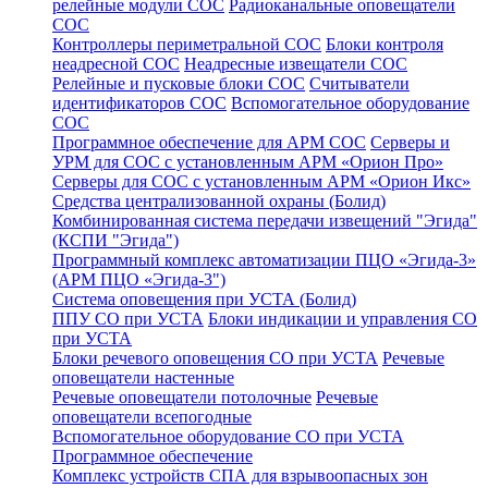
релейные модули СОС
Радиоканальные оповещатели
СОС
Контроллеры периметральной СОС
Блоки контроля
неадресной СОС
Неадресные извещатели СОС
Релейные и пусковые блоки СОС
Считыватели
идентификаторов СОС
Вспомогательное оборудование
СОС
Программное обеспечение для АРМ СОС
Серверы и
УРМ для СОС с установленным АРМ «Орион Про»
Серверы для СОС с установленным АРМ «Орион Икс»
Средства централизованной охраны (Болид)
Комбинированная система передачи извещений "Эгида"
(КСПИ "Эгида")
Программный комплекс автоматизации ПЦО «Эгида-3»
(АРМ ПЦО «Эгида-3")
Система оповещения при УСТА (Болид)
ППУ СО при УСТА
Блоки индикации и управления СО
при УСТА
Блоки речевого оповещения СО при УСТА
Речевые
оповещатели настенные
Речевые оповещатели потолочные
Речевые
оповещатели всепогодные
Вспомогательное оборудование СО при УСТА
Программное обеспечение
Комплекс устройств СПА для взрывоопасных зон