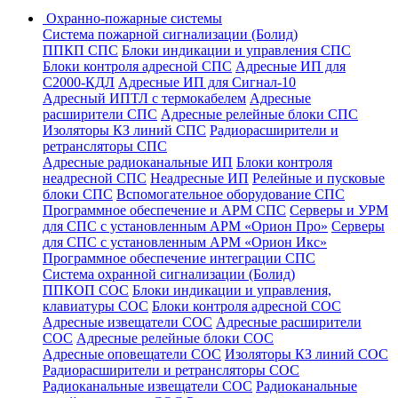
Охранно-пожарные системы
Система пожарной сигнализации (Болид)
ППКП СПС
Блоки индикации и управления СПС
Блоки контроля адресной СПС
Адресные ИП для
С2000-КДЛ
Адресные ИП для Сигнал-10
Адресный ИПТЛ с термокабелем
Адресные
расширители СПС
Адресные релейные блоки СПС
Изоляторы КЗ линий СПС
Радиорасширители и
ретрансляторы СПС
Адресные радиоканальные ИП
Блоки контроля
неадресной СПС
Неадресные ИП
Релейные и пусковые
блоки СПС
Вспомогательное оборудование СПС
Программное обеспечение и АРМ СПС
Серверы и УРМ
для СПС с установленным АРМ «Орион Про»
Серверы
для СПС с установленным АРМ «Орион Икс»
Программное обеспечение интеграции СПС
Система охранной сигнализации (Болид)
ППКОП СОС
Блоки индикации и управления,
клавиатуры СОС
Блоки контроля адресной СОС
Адресные извещатели СОС
Адресные расширители
СОС
Адресные релейные блоки СОС
Адресные оповещатели СОС
Изоляторы КЗ линий СОС
Радиорасширители и ретрансляторы СОС
Радиоканальные извещатели СОС
Радиоканальные