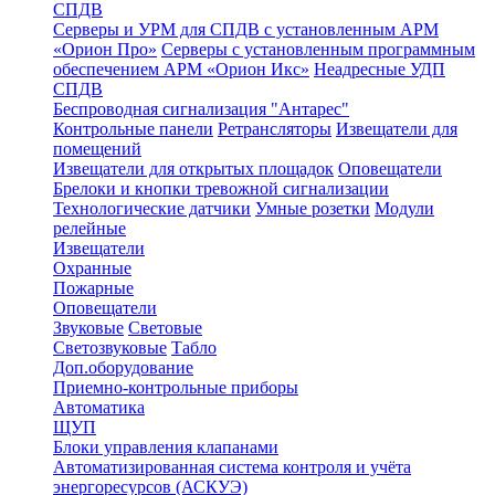
СПДВ
Серверы и УРМ для СПДВ с установленным АРМ
«Орион Про»
Серверы с установленным программным
обеспечением АРМ «Орион Икс»
Неадресные УДП
СПДВ
Беспроводная сигнализация "Антарес"
Контрольные панели
Ретрансляторы
Извещатели для
помещений
Извещатели для открытых площадок
Оповещатели
Брелоки и кнопки тревожной сигнализации
Технологические датчики
Умные розетки
Модули
релейные
Извещатели
Охранные
Пожарные
Оповещатели
Звуковые
Световые
Светозвуковые
Табло
Доп.оборудование
Приемно-контрольные приборы
Автоматика
ЩУП
Блоки управления клапанами
Автоматизированная система контроля и учёта
энергоресурсов (АСКУЭ)