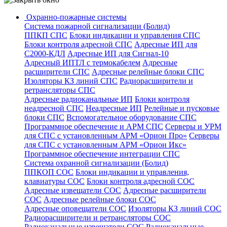
Охранно-пожарные системы
Система пожарной сигнализации (Болид)
ППКП СПС
Блоки индикации и управления СПС
Блоки контроля адресной СПС
Адресные ИП для
С2000-КДЛ
Адресные ИП для Сигнал-10
Адресный ИПТЛ с термокабелем
Адресные
расширители СПС
Адресные релейные блоки СПС
Изоляторы КЗ линий СПС
Радиорасширители и
ретрансляторы СПС
Адресные радиоканальные ИП
Блоки контроля
неадресной СПС
Неадресные ИП
Релейные и пусковые
блоки СПС
Вспомогательное оборудование СПС
Программное обеспечение и АРМ СПС
Серверы и УРМ
для СПС с установленным АРМ «Орион Про»
Серверы
для СПС с установленным АРМ «Орион Икс»
Программное обеспечение интеграции СПС
Система охранной сигнализации (Болид)
ППКОП СОС
Блоки индикации и управления,
клавиатуры СОС
Блоки контроля адресной СОС
Адресные извещатели СОС
Адресные расширители
СОС
Адресные релейные блоки СОС
Адресные оповещатели СОС
Изоляторы КЗ линий СОС
Радиорасширители и ретрансляторы СОС
Радиоканальные извещатели СОС
Радиоканальные