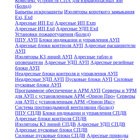
Комплекс устройств СПА для взрывоопасных зон
(Болид)
Барьеры искрозащиты
Изоляторы короткого замыкания
Exi, Exd
Адресные ИП Exi
Адресные ИП Exm
Адресные ИП Exd
Адресные УДП Exd
Установки пожаротушения (Болид)
ППУ АУП
Блоки индикации и управления АУП
Адресные блоки контроля АУП
Адресные расширители
АУП
Изоляторы КЗ линий АУП
Адресные табло и
оповещатели
Адресные УДП АУП
Адресные релейные
блоки АУП
Неадресные блоки контроля и управления АУП
Неадресные УДП АУП
Пусковые блоки АУП
Силовые
пусковые блоки АУП
Программное обеспечение и АРМ АУП
Серверы и УРМ
для АУП с установленным АРМ «Орион Про»
Серверы
для АУП с установленным АРМ «Орион Икс»
Система противодымной вентиляции (Болид)
ППУ СПДВ
Блоки индикации и управления СПДВ
Адресные блоки контроля СПДВ
Изоляторы КЗ линий СПДВ
Адресные УДП СПДВ
Адресные пусковые блоки СПДВ
Силовые пусковые блоки СПДВ
Адресные приводы