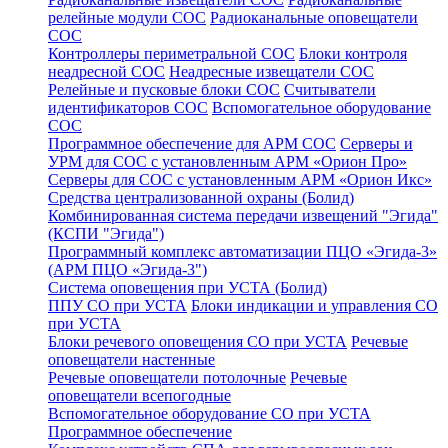
релейные модули СОС
Радиоканальные оповещатели
СОС
Контроллеры периметральной СОС
Блоки контроля
неадресной СОС
Неадресные извещатели СОС
Релейные и пусковые блоки СОС
Считыватели
идентификаторов СОС
Вспомогательное оборудование
СОС
Программное обеспечение для АРМ СОС
Серверы и
УРМ для СОС с установленным АРМ «Орион Про»
Серверы для СОС с установленным АРМ «Орион Икс»
Средства централизованной охраны (Болид)
Комбинированная система передачи извещений "Эгида"
(КСПИ "Эгида")
Программный комплекс автоматизации ПЦО «Эгида-3»
(АРМ ПЦО «Эгида-3")
Система оповещения при УСТА (Болид)
ППУ СО при УСТА
Блоки индикации и управления СО
при УСТА
Блоки речевого оповещения СО при УСТА
Речевые
оповещатели настенные
Речевые оповещатели потолочные
Речевые
оповещатели всепогодные
Вспомогательное оборудование СО при УСТА
Программное обеспечение