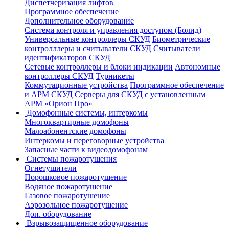
Диспетчеризация лифтов
Программное обеспечение
Дополнительное оборудование
Система контроля и управления доступом (Болид)
Универсальные контроллеры СКУД
Биометрические
контролллеры и считыватели СКУД
Считыватели
идентификаторов СКУД
Сетевые контроллеры и блоки индикации
Автономные
контроллеры СКУД
Турникеты
Коммутационные устройства
Программное обеспечение
и АРМ СКУД
Серверы для СКУД с установленным
АРМ «Орион Про»
Домофонные системы, интеркомы
Многоквартирные домофоны
Малоабонентские домофоны
Интеркомы и переговорные устройства
Запасные части к видеодомофонам
Системы пожаротушения
Огнетушители
Порошковое пожаротушение
Водяное пожаротушение
Газовое пожаротушение
Аэрозольное пожаротушение
Доп. оборудование
Взрывозащищенное оборудование