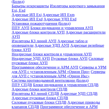
(Болид)
Барьеры искрозащиты
Изоляторы короткого замыкания
Exi, Exd
Адресные ИП Exi
Адресные ИП Exm
Адресные ИП Exd
Адресные УДП Exd
Установки пожаротушения (Болид)
ППУ АУП
Блоки индикации и управления АУП
Адресные блоки контроля АУП
Адресные расширители
АУП
Изоляторы КЗ линий АУП
Адресные табло и
оповещатели
Адресные УДП АУП
Адресные релейные
блоки АУП
Неадресные блоки контроля и управления АУП
Неадресные УДП АУП
Пусковые блоки АУП
Силовые
пусковые блоки АУП
Программное обеспечение и АРМ АУП
Серверы и УРМ
для АУП с установленным АРМ «Орион Про»
Серверы
для АУП с установленным АРМ «Орион Икс»
Система противодымной вентиляции (Болид)
ППУ СПДВ
Блоки индикации и управления СПДВ
Адресные блоки контроля СПДВ
Изоляторы КЗ линий СПДВ
Адресные УДП СПДВ
Адресные пусковые блоки СПДВ
Силовые пусковые блоки СПДВ
Адресные приводы
клапанов СПДВ
Программное обеспечение и АРМ