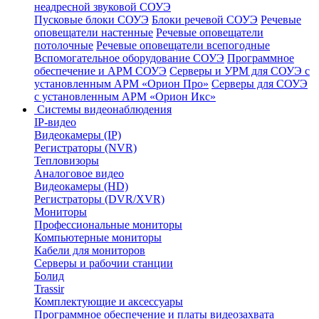
неадресной звуковой СОУЭ
Пусковые блоки СОУЭ
Блоки речевой СОУЭ
Речевые
оповещатели настенные
Речевые оповещатели
потолочные
Речевые оповещатели всепогодные
Вспомогательное оборудование СОУЭ
Программное
обеспечение и АРМ СОУЭ
Серверы и УРМ для СОУЭ с
установленным АРМ «Орион Про»
Серверы для СОУЭ
с установленным АРМ «Орион Икс»
Системы видеонаблюдения
IP-видео
Видеокамеры (IP)
Регистраторы (NVR)
Тепловизоры
Аналоговое видео
Видеокамеры (HD)
Регистраторы (DVR/XVR)
Мониторы
Профессиональные мониторы
Компьютерные мониторы
Кабели для мониторов
Серверы и рабочии станции
Болид
Trassir
Комплектующие и аксессуары
Программное обеспечение и платы видеозахвата