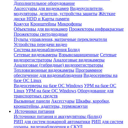
Дополнительное оборудование
Аксессуары для видеокамер
Видеоусилители,
модуляторы, делители, устройства защиты
Жёсткие
диски HDD и Карты памяти
Кожухи
Кронштейны
Микрофоны
Объективы для видеокамер
Прожекторы инфракрасные
Прожекторы светодиодные
Пульты управления, матричные переключатели
Устройства передачи видео
Система видеонаблюдения Болид
Сетевые видеокамеры
Взрывозащищенные
Сетевые
видеорегистраторы
Аналоговые видеокамеры
Аналоговые (гибридные) видеорегистраторы
Тепловизионные видеокамеры
Программное
обеспечение для видеонаблюдения
Видеосерверы на
базе ОС Linux
Видеосерверы на базе ОС Windows
УРМ на базе ОС
Linux
УРМ на базе ОС Windows
Оборудование для
транспортных средств
Вызывные панели
Аксессуары
Шкафы, коробки,
кронштейны, адаптеры, термокожухи
Источники питания
Источники питания и аккумуляторы (Болид)
РИП для систем пожарной автоматики
РИП для систем
охраны, видеонаблюдения и СКУД