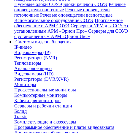
Пусковые блоки СОУЭ
Блоки речевой СОУЭ
Речевые
оповещатели настенные
Речевые оповещатели
потолочные
Речевые оповещатели всепогодные
Вспомогательное оборудование СОУЭ
Программное
обеспечение и АРМ СОУЭ
Серверы и УРМ для СОУЭ с
установленным АРМ «Орион Про»
Серверы для СОУЭ
с установленным АРМ «Орион Икс»
Системы видеонаблюдения
IP-видео
Видеокамеры (IP)
Регистраторы (NVR)
Тепловизоры
Аналоговое видео
Видеокамеры (HD)
Регистраторы (DVR/XVR)
Мониторы
Профессиональные мониторы
Компьютерные мониторы
Кабели для мониторов
Серверы и рабочии станции
Болид
Trassir
Комплектующие и аксессуары
Программное обеспечение и платы видеозахвата
Дополнительное оборудование