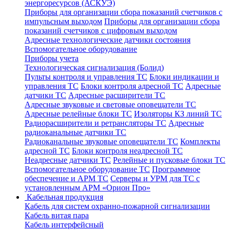
энергоресурсов (АСКУЭ)
Приборы для организации сбора показаний счетчиков с
импульсным выходом
Приборы для организации сбора
показаний счетчиков с цифровым выходом
Адресные технологические датчики состояния
Вспомогательное оборудование
Приборы учета
Технологическая сигнализация (Болид)
Пульты контроля и управления ТС
Блоки индикации и
управления ТС
Блоки контроля адресной ТС
Адресные
датчики ТС
Адресные расширители ТС
Адресные звуковые и световые оповещатели ТС
Адресные релейные блоки ТС
Изоляторы КЗ линий ТС
Радиорасширители и ретрансляторы ТС
Адресные
радиоканальные датчики ТС
Радиоканальные звуковые оповещатели ТС
Комплекты
адресной ТС
Блоки контроля неадресной ТС
Неадресные датчики ТС
Релейные и пусковые блоки ТС
Вспомогательное оборудование ТС
Программное
обеспечение и АРМ ТС
Серверы и УРМ для ТС с
установленным АРМ «Орион Про»
Кабельная продукция
Кабель для систем охранно-пожарной сигнализации
Кабель витая пара
Кабель интерфейсный