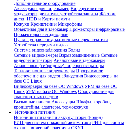
Дополнительное оборудование
Аксессуары для видеокамер
Видеоусилители,
модуляторы, делители, устройства защиты
Жёсткие
диски HDD и Карты памяти
Кожухи
Кронштейны
Микрофоны
Объективы для видеокамер
Прожекторы инфракрасные
Прожекторы светодиодные
Пульты управления, матричные переключатели
Устройства передачи видео
Система видеонаблюдения Болид
Сетевые видеокамеры
Взрывозащищенные
Сетевые
видеорегистраторы
Аналоговые видеокамеры
Аналоговые (гибридные) видеорегистраторы
Тепловизионные видеокамеры
Программное
обеспечение для видеонаблюдения
Видеосерверы на
базе ОС Linux
Видеосерверы на базе ОС Windows
УРМ на базе ОС
Linux
УРМ на базе ОС Windows
Оборудование для
транспортных средств
Вызывные панели
Аксессуары
Шкафы, коробки,
кронштейны, адаптеры, термокожухи
Источники питания
Источники питания и аккумуляторы (Болид)
РИП для систем пожарной автоматики
РИП для систем
охраны, видеонаблюдения и СКУД