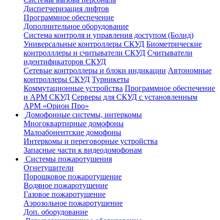
Диспетчеризация лифтов
Программное обеспечение
Дополнительное оборудование
Система контроля и управления доступом (Болид)
Универсальные контроллеры СКУД
Биометрические
контролллеры и считыватели СКУД
Считыватели
идентификаторов СКУД
Сетевые контроллеры и блоки индикации
Автономные
контроллеры СКУД
Турникеты
Коммутационные устройства
Программное обеспечение
и АРМ СКУД
Серверы для СКУД с установленным
АРМ «Орион Про»
Домофонные системы, интеркомы
Многоквартирные домофоны
Малоабонентские домофоны
Интеркомы и переговорные устройства
Запасные части к видеодомофонам
Системы пожаротушения
Огнетушители
Порошковое пожаротушение
Водяное пожаротушение
Газовое пожаротушение
Аэрозольное пожаротушение
Доп. оборудование