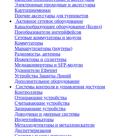
Электронные проходные и аксессуары
Картоприемники
Прочие аксессуары для турникетов
Активное сетевое оборудование
Каналообразующее оборудование (Болид)
Преобразователи интерйфейсов
Сетевые коммутаторы и модули
Коммутаторы
Маршрутизаторы (роутеры)
Радиомосты, антенны
Инжекторы и сплиттеры
Медиаконверторы и SFP-модули
Удлинители Ethernet
Устройства Защиты Линий
Дополнительное оборудование
Системы контроля и управления доступом
Контроллеры
Отпирающие устройства
Считывающие устройства
Запирающие устройства
Доводчики и дверные системы
Индентификаторы
Металлодетекторы и металлоискатели
Диспетчеризация
Системы вызова персонала