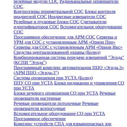
релейные модули СОС
Радиоканальные оповещатели
СОС
Контроллеры периметральной СОС
Блоки контроля
неадресной СОС
Неадресные извещатели СОС
Релейные и пусковые блоки СОС
Считыватели
идентификаторов СОС
Вспомогательное оборудование
СОС
Программное обеспечение для АРМ СОС
Серверы и
УРМ для СОС с установленным АРМ «Орион Про»
Серверы для СОС с установленным АРМ «Орион Икс»
Средства централизованной охраны (Болид)
Комбинированная система передачи извещений "Эгида"
(КСПИ "Эгида")
Программный комплекс автоматизации ПЦО «Эгида-3»
(АРМ ПЦО «Эгида-3")
Система оповещения при УСТА (Болид)
ППУ СО при УСТА
Блоки индикации и управления СО
при УСТА
Блоки речевого оповещения СО при УСТА
Речевые
оповещатели настенные
Речевые оповещатели потолочные
Речевые
оповещатели всепогодные
Вспомогательное оборудование СО при УСТА
Программное обеспечение
Комплекс устройств СПА для взрывоопасных зон