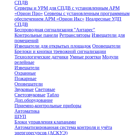
СПДВ
Серверы и УРМ для СПДВ с установленным АРМ
«Орион Про»
Серверы с установленным программным
обеспечением АРМ «Орион Икс»
Неадресные УДП
СПДВ
Беспроводная сигнализация "Антарес"
Контрольные панели
Ретрансляторы
Извещатели для
помещений
Извещатели для открытых площадок
Оповещатели
Брелоки и кнопки тревожной сигнализации
Технологические датчики
Умные розетки
Модули
релейные
Извещатели
Охранные
Пожарные
Оповещатели
Звуковые
Световые
Светозвуковые
Табло
Доп.оборудование
Приемно-контрольные приборы
Автоматика
ЩУП
Блоки управления клапанами
Автоматизированная система контроля и учёта
энергоресурсов (АСКУЭ)