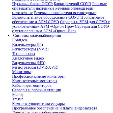
Пусковые блоки СОУЭ
Блоки речевой СОУЭ
Речевые
оповещатели настенные
Речевые оповещатели
потолочные
Речевые оповещатели всепогодные
Вспомогательное оборудование СОУЭ
Программное
обеспечение и АРМ СОУЭ
Серверы и УРМ для СОУЭ с
установленным АРМ «Орион Про»
Серверы для СОУЭ
с установленным АРМ «Орион Икс»
Системы видеонаблюдения
IP-видео
Видеокамеры (IP)
Регистраторы (NVR)
Тепловизоры
Аналоговое видео
Видеокамеры (HD)
Регистраторы (DVR/XVR)
Мониторы
Профессиональные мониторы
Компьютерные мониторы
Кабели для мониторов
Серверы и рабочии станции
Болид
Trassir
Комплектующие и аксессуары
Программное обеспечение и платы видеозахвата
Дополнительное оборудование