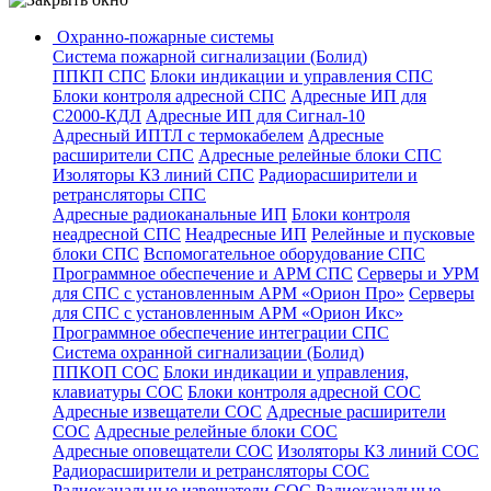
Охранно-пожарные системы
Система пожарной сигнализации (Болид)
ППКП СПС
Блоки индикации и управления СПС
Блоки контроля адресной СПС
Адресные ИП для
С2000-КДЛ
Адресные ИП для Сигнал-10
Адресный ИПТЛ с термокабелем
Адресные
расширители СПС
Адресные релейные блоки СПС
Изоляторы КЗ линий СПС
Радиорасширители и
ретрансляторы СПС
Адресные радиоканальные ИП
Блоки контроля
неадресной СПС
Неадресные ИП
Релейные и пусковые
блоки СПС
Вспомогательное оборудование СПС
Программное обеспечение и АРМ СПС
Серверы и УРМ
для СПС с установленным АРМ «Орион Про»
Серверы
для СПС с установленным АРМ «Орион Икс»
Программное обеспечение интеграции СПС
Система охранной сигнализации (Болид)
ППКОП СОС
Блоки индикации и управления,
клавиатуры СОС
Блоки контроля адресной СОС
Адресные извещатели СОС
Адресные расширители
СОС
Адресные релейные блоки СОС
Адресные оповещатели СОС
Изоляторы КЗ линий СОС
Радиорасширители и ретрансляторы СОС
Радиоканальные извещатели СОС
Радиоканальные