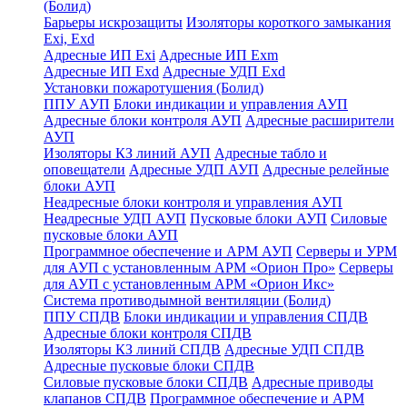
(Болид)
Барьеры искрозащиты
Изоляторы короткого замыкания
Exi, Exd
Адресные ИП Exi
Адресные ИП Exm
Адресные ИП Exd
Адресные УДП Exd
Установки пожаротушения (Болид)
ППУ АУП
Блоки индикации и управления АУП
Адресные блоки контроля АУП
Адресные расширители
АУП
Изоляторы КЗ линий АУП
Адресные табло и
оповещатели
Адресные УДП АУП
Адресные релейные
блоки АУП
Неадресные блоки контроля и управления АУП
Неадресные УДП АУП
Пусковые блоки АУП
Силовые
пусковые блоки АУП
Программное обеспечение и АРМ АУП
Серверы и УРМ
для АУП с установленным АРМ «Орион Про»
Серверы
для АУП с установленным АРМ «Орион Икс»
Система противодымной вентиляции (Болид)
ППУ СПДВ
Блоки индикации и управления СПДВ
Адресные блоки контроля СПДВ
Изоляторы КЗ линий СПДВ
Адресные УДП СПДВ
Адресные пусковые блоки СПДВ
Силовые пусковые блоки СПДВ
Адресные приводы
клапанов СПДВ
Программное обеспечение и АРМ