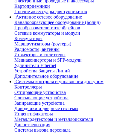
Электронные проходные и аксессуары
Картоприемники
Прочие аксессуары для турникетов
Активное сетевое оборудование
Каналообразующее оборудование (Болид)
Преобразователи интерйфейсов
Сетевые коммутаторы и модули
Коммутаторы
Маршрутизаторы (роутеры)
Радиомосты, антенны
Инжекторы и сплиттеры
Медиаконверторы и SFP-модули
Удлинители Ethernet
Устройства Защиты Линий
Дополнительное оборудование
Системы контроля и управления доступом
Контроллеры
Отпирающие устройства
Считывающие устройства
Запирающие устройства
Доводчики и дверные системы
Индентификаторы
Металлодетекторы и металлоискатели
Диспетчеризация
Системы вызова персонала