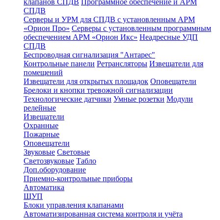
клапанов СПДВ
Программное обеспечение и АРМ
СПДВ
Серверы и УРМ для СПДВ с установленным АРМ
«Орион Про»
Серверы с установленным программным
обеспечением АРМ «Орион Икс»
Неадресные УДП
СПДВ
Беспроводная сигнализация "Антарес"
Контрольные панели
Ретрансляторы
Извещатели для
помещений
Извещатели для открытых площадок
Оповещатели
Брелоки и кнопки тревожной сигнализации
Технологические датчики
Умные розетки
Модули
релейные
Извещатели
Охранные
Пожарные
Оповещатели
Звуковые
Световые
Светозвуковые
Табло
Доп.оборудование
Приемно-контрольные приборы
Автоматика
ЩУП
Блоки управления клапанами
Автоматизированная система контроля и учёта