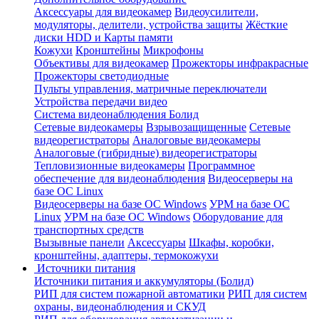
Аксессуары для видеокамер
Видеоусилители,
модуляторы, делители, устройства защиты
Жёсткие
диски HDD и Карты памяти
Кожухи
Кронштейны
Микрофоны
Объективы для видеокамер
Прожекторы инфракрасные
Прожекторы светодиодные
Пульты управления, матричные переключатели
Устройства передачи видео
Система видеонаблюдения Болид
Сетевые видеокамеры
Взрывозащищенные
Сетевые
видеорегистраторы
Аналоговые видеокамеры
Аналоговые (гибридные) видеорегистраторы
Тепловизионные видеокамеры
Программное
обеспечение для видеонаблюдения
Видеосерверы на
базе ОС Linux
Видеосерверы на базе ОС Windows
УРМ на базе ОС
Linux
УРМ на базе ОС Windows
Оборудование для
транспортных средств
Вызывные панели
Аксессуары
Шкафы, коробки,
кронштейны, адаптеры, термокожухи
Источники питания
Источники питания и аккумуляторы (Болид)
РИП для систем пожарной автоматики
РИП для систем
охраны, видеонаблюдения и СКУД