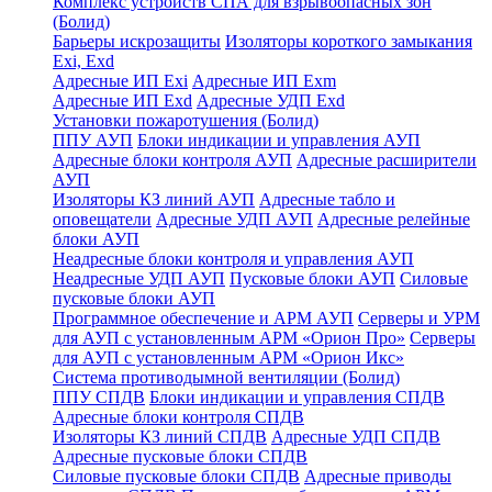
Комплекс устройств СПА для взрывоопасных зон
(Болид)
Барьеры искрозащиты
Изоляторы короткого замыкания
Exi, Exd
Адресные ИП Exi
Адресные ИП Exm
Адресные ИП Exd
Адресные УДП Exd
Установки пожаротушения (Болид)
ППУ АУП
Блоки индикации и управления АУП
Адресные блоки контроля АУП
Адресные расширители
АУП
Изоляторы КЗ линий АУП
Адресные табло и
оповещатели
Адресные УДП АУП
Адресные релейные
блоки АУП
Неадресные блоки контроля и управления АУП
Неадресные УДП АУП
Пусковые блоки АУП
Силовые
пусковые блоки АУП
Программное обеспечение и АРМ АУП
Серверы и УРМ
для АУП с установленным АРМ «Орион Про»
Серверы
для АУП с установленным АРМ «Орион Икс»
Система противодымной вентиляции (Болид)
ППУ СПДВ
Блоки индикации и управления СПДВ
Адресные блоки контроля СПДВ
Изоляторы КЗ линий СПДВ
Адресные УДП СПДВ
Адресные пусковые блоки СПДВ
Силовые пусковые блоки СПДВ
Адресные приводы