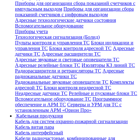
Приборы для организации сбора показаний счетчиков с
импульсным выходом
Приборы для организации сбора
показаний счетчиков с цифровым выходом
Адресные технологические датчики состояния
Вспомогательное оборудование
Приборы учета
Технологическая сигнализация (Болид)
Пульты контроля и управления ТС
Блоки индикации и
управления ТС
Блоки контроля адресной ТС
Адресные
датчики ТС
Адресные расширители ТС
Адресные звуковые и световые оповещатели ТС
Адресные релейные блоки ТС
Изоляторы КЗ линий ТС
Радиорасширители и ретрансляторы ТС
Адресные
радиоканальные датчики ТС
Радиоканальные звуковые оповещатели ТС
Комплекты
адресной ТС
Блоки контроля неадресной ТС
Неадресные датчики ТС
Релейные и пусковые блоки ТС
Вспомогательное оборудование ТС
Программное
обеспечение и АРМ ТС
Серверы и УРМ для ТС с
установленным АРМ «Орион Про»
Кабельная продукция
Кабель для систем охранно-пожарной сигнализации
Кабель витая пара
Кабель интерфейсный
Кабели радиочастоные, комбинированные для