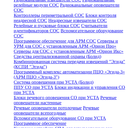
релейные модули СОС
Радиоканальные оповещатели
СОС
Контроллеры периметральной СОС
Блоки контроля
неадресной СОС
Неадресные извещатели СОС
Релейные и пусковые блоки СОС
Считыватели
идентификаторов СОС
Вспомогательное оборудование
СОС
Программное обеспечение для АРМ СОС
Серверы и
УРМ для СОС с установленным АРМ «Орион Про»
Серверы для СОС с установленным АРМ «Орион Икс»
Средства централизованной охраны (Болид)
Комбинированная система передачи извещений "Эгида"
(КСПИ "Эгида")
Программный комплекс автоматизации ПЦО «Эгида-3»
(АРМ ПЦО «Эгида-3")
Система оповещения при УСТА (Болид)
ППУ СО при УСТА
Блоки индикации и управления СО
при УСТА
Блоки речевого оповещения СО при УСТА
Речевые
оповещатели настенные
Речевые оповещатели потолочные
Речевые
оповещатели всепогодные
Вспомогательное оборудование СО при УСТА
Программное обеспечение