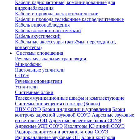
Кабели радиочастоные, комбинированные для
видеонаблюдения
Кабели и провода электротехнические
Кабели и провода телефонные распределительные
Кабель видеонаблюдения
Кабель волоконно-оптический
Кабель акустический
Кабельные аксессуары (разъёмы, переходники,
конвертеры)
Системы оповещения
Речевая музыкальная трансляция
Микрофоны
Настольные усилители
СОУЭ
Речевые оповещатели
Усилители
Системные блоки
Телекоммуникационные шкафы и комплектующие
Системы оповещения о пожаре (Болид)
ППУ СОУЭ
Блоки индикации и управления
Блоки
контроля адресной звуковой СОУЭ
Адресные звуковые
и световые ОП
Адресные релейные блоки СОУЭ
Адресные УДП СОУЭ
Изоляторы КЗ линий СОУЭ
Радиорасширители и ретрансляторы СОУЭ
Радиоканальные звуковые ОП
Блоки контроля