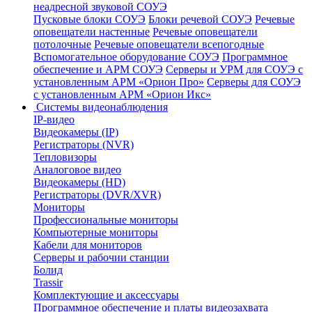
неадресной звуковой СОУЭ
Пусковые блоки СОУЭ
Блоки речевой СОУЭ
Речевые
оповещатели настенные
Речевые оповещатели
потолочные
Речевые оповещатели всепогодные
Вспомогательное оборудование СОУЭ
Программное
обеспечение и АРМ СОУЭ
Серверы и УРМ для СОУЭ с
установленным АРМ «Орион Про»
Серверы для СОУЭ
с установленным АРМ «Орион Икс»
Системы видеонаблюдения
IP-видео
Видеокамеры (IP)
Регистраторы (NVR)
Тепловизоры
Аналоговое видео
Видеокамеры (HD)
Регистраторы (DVR/XVR)
Мониторы
Профессиональные мониторы
Компьютерные мониторы
Кабели для мониторов
Серверы и рабочии станции
Болид
Trassir
Комплектующие и аксессуары
Программное обеспечение и платы видеозахвата