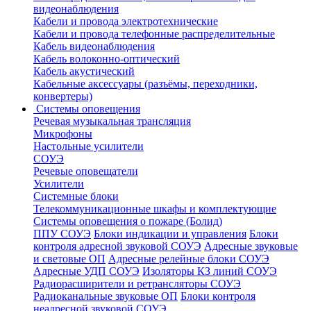
видеонаблюдения
Кабели и провода электротехнические
Кабели и провода телефонные распределительные
Кабель видеонаблюдения
Кабель волоконно-оптический
Кабель акустический
Кабельные аксессуары (разъёмы, переходники,
конвертеры)
Системы оповещения
Речевая музыкальная трансляция
Микрофоны
Настольные усилители
СОУЭ
Речевые оповещатели
Усилители
Системные блоки
Телекоммуникационные шкафы и комплектующие
Системы оповещения о пожаре (Болид)
ППУ СОУЭ
Блоки индикации и управления
Блоки
контроля адресной звуковой СОУЭ
Адресные звуковые
и световые ОП
Адресные релейные блоки СОУЭ
Адресные УДП СОУЭ
Изоляторы КЗ линий СОУЭ
Радиорасширители и ретрансляторы СОУЭ
Радиоканальные звуковые ОП
Блоки контроля
неадресной звуковой СОУЭ