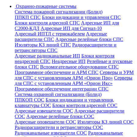
Охранно-пожарные системы
Система пожарной сигнализации (Болид)
ППКП СПС
Блоки индикации и управления СПС
Блоки контроля адресной СПС
Адресные ИП для
С2000-КДЛ
Адресные ИП для Сигнал-10
Адресный ИПТЛ с термокабелем
Адресные
расширители СПС
Адресные релейные блоки СПС
Изоляторы КЗ линий СПС
Радиорасширители и
ретрансляторы СПС
Адресные радиоканальные ИП
Блоки контроля
неадресной СПС
Неадресные ИП
Релейные и пусковые
блоки СПС
Вспомогательное оборудование СПС
Программное обеспечение и АРМ СПС
Серверы и УРМ
для СПС с установленным АРМ «Орион Про»
Серверы
для СПС с установленным АРМ «Орион Икс»
Программное обеспечение интеграции СПС
Система охранной сигнализации (Болид)
ППКОП СОС
Блоки индикации и управления,
клавиатуры СОС
Блоки контроля адресной СОС
Адресные извещатели СОС
Адресные расширители
СОС
Адресные релейные блоки СОС
Адресные оповещатели СОС
Изоляторы КЗ линий СОС
Радиорасширители и ретрансляторы СОС
Радиоканальные извещатели СОС
Радиоканальные