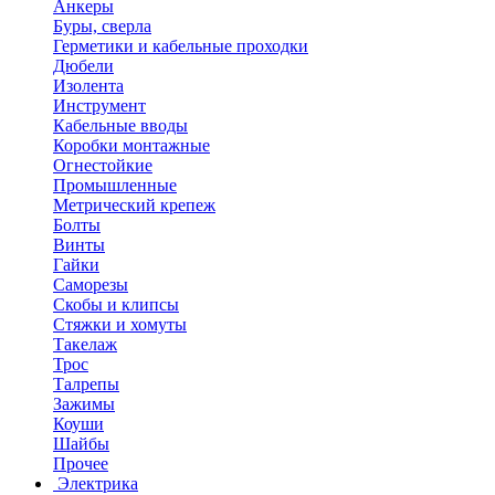
Анкеры
Буры, сверла
Герметики и кабельные проходки
Дюбели
Изолента
Инструмент
Кабельные вводы
Коробки монтажные
Огнестойкие
Промышленные
Метрический крепеж
Болты
Винты
Гайки
Саморезы
Скобы и клипсы
Стяжки и хомуты
Такелаж
Трос
Талрепы
Зажимы
Коуши
Шайбы
Прочее
Электрика