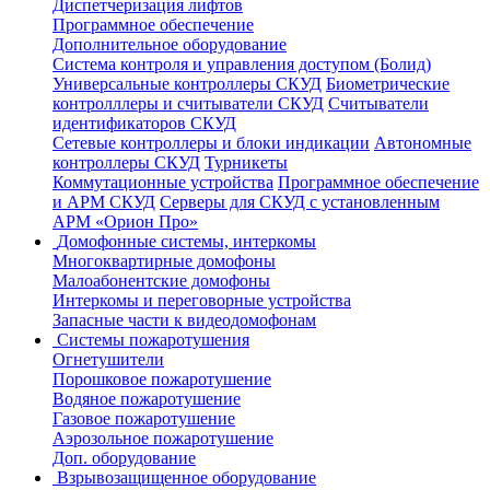
Диспетчеризация лифтов
Программное обеспечение
Дополнительное оборудование
Система контроля и управления доступом (Болид)
Универсальные контроллеры СКУД
Биометрические
контролллеры и считыватели СКУД
Считыватели
идентификаторов СКУД
Сетевые контроллеры и блоки индикации
Автономные
контроллеры СКУД
Турникеты
Коммутационные устройства
Программное обеспечение
и АРМ СКУД
Серверы для СКУД с установленным
АРМ «Орион Про»
Домофонные системы, интеркомы
Многоквартирные домофоны
Малоабонентские домофоны
Интеркомы и переговорные устройства
Запасные части к видеодомофонам
Системы пожаротушения
Огнетушители
Порошковое пожаротушение
Водяное пожаротушение
Газовое пожаротушение
Аэрозольное пожаротушение
Доп. оборудование
Взрывозащищенное оборудование