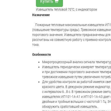
Купить
Извещатель тепловой 70˚С, с индикатором
Назначение
Пожарные тепловые максимальные извещатели ИП101
(повышение температуры среды). Тревожное извещен
порогового значения. Извещатели предназначены для
рассчитаны на совместную работу с приемно-контро
тока.
Особенности
Микропроцессорный анализ сигнала температур
Извещатель периодически измеряет температу
и при достижении порогового значения темпе
тревожное извещение путем увеличения потреб
Для удобства контроля за работой имеется св
красного цвета. В дежурном режиме индикатор
с интервалом 6...8 с. В тревожном режиме све
извещателях ИП101-1А-А1 и ИП101-1А-А3 дает 
двойные и тройные вспышки с частотой 1 Гц. Эт
обнаружить сработавший извещатель.