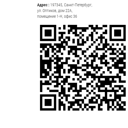
интерфейсом RS-485, по которому осуществляется как
Адрес :
197345, Санкт-Петербург,
передача извещений и расстояния, так и
ул. Оптиков, дом 22А,
программирование модуля (в частности установка
помещение 1-Н, офис 36
величины погонного сопротивления термокабеля). Мо
с индикацией расстояния до места срабатывания МИП
(1,2,3)И(-Ex) обладают функцией термокомпенсации
изменения сопротивления жил термокабеля, что позв
повысить точность определения места срабатывания 
значительных колебаниях температуры окружающей 
термокабеля. Термокомпенсация осуществляется за сч
постоянного отслеживания и компенсации медленно-
меняющихся температурных девиаций сопротивления
термокабеля в режиме НОРМА. Максимальная точнос
определения расстояния места срабатывания (± 1метр
достигается при использовании модулей МИП с функц
термокомпенсации совместно с термокабелем ИП104
«Гранат - термокабель». Двухшлейфовые модули МИП-
МИП-2И, МИП-2-Ex, МИП-2И-Ex удобны при использов
в системах автоматического пожаротушения, когда за
средств пожаротушения должен осуществляться лишь
срабатывании извещателей одновременно в двух шле
сигнализации. Трехшлейфовые модули МИП-3, МИП-3И
МИП-3-Ex, МИП-3И-Ex предназначены для использова