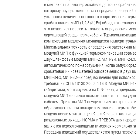
в метрах от начала термокабеля до точки срабаты
которому осуществляется как передача извещений и
установка величины погонного сопротивления терм
срабатывания МИП-(1,2,3)И(-Ex) обладают функцие
что позволяет повысить точность определения мес
окружающей среды термокабеля. Термокомпенсация 
компенсации медленно-меняющихся температурных
Максимальная точность определения расстояния ме
модулей МИП с функцией термокомпенсации совмест
Двухшлейфовые модули МИП-2, МИП-2И, МИП-2-Ex, 
автоматического пожаротушения, когда запуск ср
срабатывании извещателей одновременно в двух ш
МИП-3-Ex, МИП-3И-Ex предназначены для использо
требований СП 5.13130.2009. п.14.3. Модули МИП-1
габаритами, монтируемом на DIN-рейку, и предназ
модулей МИП является возможность контроля уда
кабелем. При этом МИП осуществляет контроль зам
образующегося при пожаре замыкания в термокабел
модуля после монтажа цепей шлейфов сигнализаци
разделенные выходы НОРМА и ТРЕВОГА для передач
являются переключающими (имеются нормально-зам
Передача извещений осуществляется путем переклю