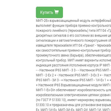
Купить
МИП-2Ex взрывозащищенный модуль интерфейсный 
выполняет функции прибора приемно-контрольного
пожарного линейного (термокабель) типа ИП104 «Гра
дискретных сигналов о его состоянии во внешние 
сигнализации и автоматического пожаротушения об
извещателя термокабеля ИП104 «Гранат - термокаб
как самостоятельные приемно-контрольные прибор
промежуточного звена (барьера), обеспечивающего
контрольный прибор. МИП имеет варианты исполне
индикация расстояния Исполнение корпуса IP МИП - 1 
- - Настенное IP65 МИП - 3 3 - - Настенное IP65 МИП -
МИП - 2-Ex 2 + - Настенное IP65 МИП - 3-Ex 3 + - Нас
IP65 МИП - 3И 3 - + Настенное IP65 МИП - 1И-Ex 1 + 
+ Настенное IP65 Взрывозащищенные модули МИП-2
МИП-1-Ex-Din обеспечивают искробезопасность шле
искробезопасными электрическими цепями уровня i
(по ГОСТ Р 51330.10), имеют маркировку взрывозащи
51330.10 и предназначены для установки вне взры
Ex, МИП-1И-Ex, МИП-3И-Ex, МИП-2И, МИП-1И, МИП-