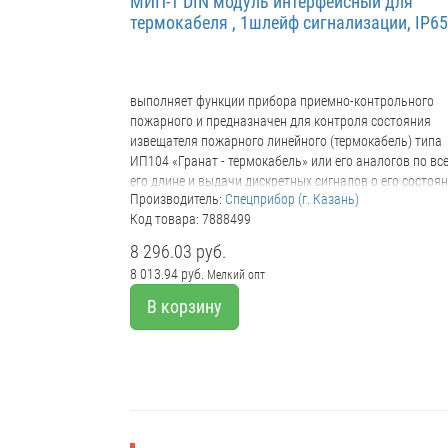
МИП-1 DIN модуль интерфейсный для
термокабеля , 1шлейф сигнализации, IP65
выполняет функции прибора приемно-контрольного
пожарного и предназначен для контроля состояния
извещателя пожарного линейного (термокабель) типа
ИП104 «Гранат - термокабель» или его аналогов по вс
его длине и выдачи дискретных сигналов о его состоя
Производитель:
Спецприбор (г. Казань)
во внешние цепи. Область применения модулей МИП -
Код товара: 7888499
системы пожарной сигнализации и автоматического
пожаротушения объектов (в том числе взрывоопасных
8 296.03 руб.
применением в качестве извещателя термокабеля ИП
8 013.94 руб.
Мелкий опт
«Гранат - термокабель» или его аналогов. При этом,
модули МИП могут применяться как самостоятельные
В корзину
приемно-контрольные приборы, обладающие всеми
необходимыми функциями, так и в качестве
промежуточного звена (барьера), обеспечивающего
контроль термокабеля и работающего на некий прием
контрольный прибор. МИП имеет варианты исполнени
Наименование количество ШС искробезопасность ШС
индикация расстояния Исполнение корпуса IP МИП - 1 1