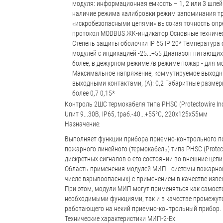
модуля: информационная емкость – 1, 2 или 3 шл
наличие режима калибровки режим запоминания тре
«искробезопасными цепями» высокая точность опре
протокол MODBUS ЖК-индикатор Основные техническ
Степень защиты оболочки IP 65 IP 20* Температура о
модулей с индикацией -25...+55 Диапазон питающих
более, в дежурном режиме /в режиме пожар - для мо
Максимальное напряжение, коммутируемое выходны
выходными контактами, (А): 0,2 Габаритные размер
более 0,7 0,15*
Контроль 2ШС термокабеля типа PHSC (Protectowire Inc.
Uпит 9...30В, IP65, tраб.-40...+55°С, 220х125х55мм
Назначение:
Выполняет функции прибора приемно-контрольного по
пожарного линейного (термокабель) типа PHSC (Protect
дискретных сигналов о его состоянии во внешние цепи
Область применения модулей МИП - системы пожарной
числе взрывоопасных) с применением в качестве извещ
При этом, модули МИП могут применяться как самос
необходимыми функциями, так и в качестве промежуто
работающего на некий приемно-контрольный прибор.
Технические характеристики МИП-2-Ex: