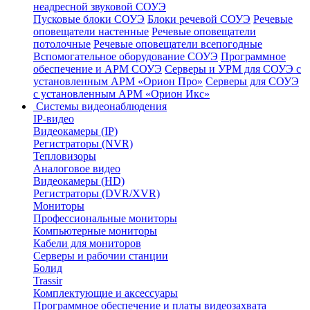
неадресной звуковой СОУЭ
Пусковые блоки СОУЭ
Блоки речевой СОУЭ
Речевые
оповещатели настенные
Речевые оповещатели
потолочные
Речевые оповещатели всепогодные
Вспомогательное оборудование СОУЭ
Программное
обеспечение и АРМ СОУЭ
Серверы и УРМ для СОУЭ с
установленным АРМ «Орион Про»
Серверы для СОУЭ
с установленным АРМ «Орион Икс»
Системы видеонаблюдения
IP-видео
Видеокамеры (IP)
Регистраторы (NVR)
Тепловизоры
Аналоговое видео
Видеокамеры (HD)
Регистраторы (DVR/XVR)
Мониторы
Профессиональные мониторы
Компьютерные мониторы
Кабели для мониторов
Серверы и рабочии станции
Болид
Trassir
Комплектующие и аксессуары
Программное обеспечение и платы видеозахвата