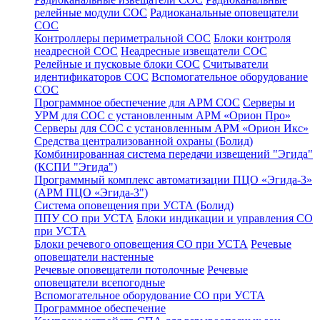
релейные модули СОС
Радиоканальные оповещатели
СОС
Контроллеры периметральной СОС
Блоки контроля
неадресной СОС
Неадресные извещатели СОС
Релейные и пусковые блоки СОС
Считыватели
идентификаторов СОС
Вспомогательное оборудование
СОС
Программное обеспечение для АРМ СОС
Серверы и
УРМ для СОС с установленным АРМ «Орион Про»
Серверы для СОС с установленным АРМ «Орион Икс»
Средства централизованной охраны (Болид)
Комбинированная система передачи извещений "Эгида"
(КСПИ "Эгида")
Программный комплекс автоматизации ПЦО «Эгида-3»
(АРМ ПЦО «Эгида-3")
Система оповещения при УСТА (Болид)
ППУ СО при УСТА
Блоки индикации и управления СО
при УСТА
Блоки речевого оповещения СО при УСТА
Речевые
оповещатели настенные
Речевые оповещатели потолочные
Речевые
оповещатели всепогодные
Вспомогательное оборудование СО при УСТА
Программное обеспечение