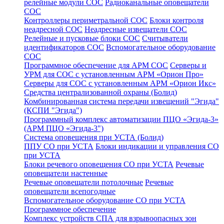
релейные модули СОС
Радиоканальные оповещатели
СОС
Контроллеры периметральной СОС
Блоки контроля
неадресной СОС
Неадресные извещатели СОС
Релейные и пусковые блоки СОС
Считыватели
идентификаторов СОС
Вспомогательное оборудование
СОС
Программное обеспечение для АРМ СОС
Серверы и
УРМ для СОС с установленным АРМ «Орион Про»
Серверы для СОС с установленным АРМ «Орион Икс»
Средства централизованной охраны (Болид)
Комбинированная система передачи извещений "Эгида"
(КСПИ "Эгида")
Программный комплекс автоматизации ПЦО «Эгида-3»
(АРМ ПЦО «Эгида-3")
Система оповещения при УСТА (Болид)
ППУ СО при УСТА
Блоки индикации и управления СО
при УСТА
Блоки речевого оповещения СО при УСТА
Речевые
оповещатели настенные
Речевые оповещатели потолочные
Речевые
оповещатели всепогодные
Вспомогательное оборудование СО при УСТА
Программное обеспечение
Комплекс устройств СПА для взрывоопасных зон