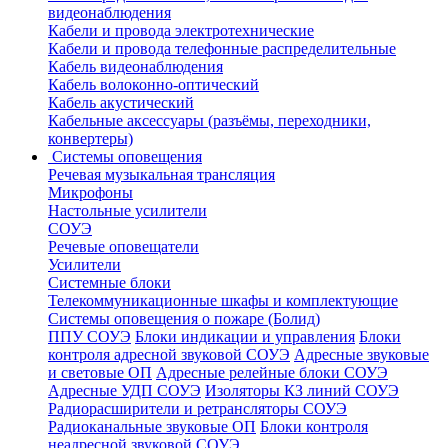
видеонаблюдения
Кабели и провода электротехнические
Кабели и провода телефонные распределительные
Кабель видеонаблюдения
Кабель волоконно-оптический
Кабель акустический
Кабельные аксессуары (разъёмы, переходники,
конвертеры)
Системы оповещения
Речевая музыкальная трансляция
Микрофоны
Настольные усилители
СОУЭ
Речевые оповещатели
Усилители
Системные блоки
Телекоммуникационные шкафы и комплектующие
Системы оповещения о пожаре (Болид)
ППУ СОУЭ
Блоки индикации и управления
Блоки
контроля адресной звуковой СОУЭ
Адресные звуковые
и световые ОП
Адресные релейные блоки СОУЭ
Адресные УДП СОУЭ
Изоляторы КЗ линий СОУЭ
Радиорасширители и ретрансляторы СОУЭ
Радиоканальные звуковые ОП
Блоки контроля
неадресной звуковой СОУЭ