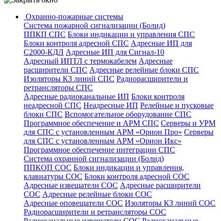
Охранно-пожарные системы
Система пожарной сигнализации (Болид)
ППКП СПС
Блоки индикации и управления СПС
Блоки контроля адресной СПС
Адресные ИП для
С2000-КДЛ
Адресные ИП для Сигнал-10
Адресный ИПТЛ с термокабелем
Адресные
расширители СПС
Адресные релейные блоки СПС
Изоляторы КЗ линий СПС
Радиорасширители и
ретрансляторы СПС
Адресные радиоканальные ИП
Блоки контроля
неадресной СПС
Неадресные ИП
Релейные и пусковые
блоки СПС
Вспомогательное оборудование СПС
Программное обеспечение и АРМ СПС
Серверы и УРМ
для СПС с установленным АРМ «Орион Про»
Серверы
для СПС с установленным АРМ «Орион Икс»
Программное обеспечение интеграции СПС
Система охранной сигнализации (Болид)
ППКОП СОС
Блоки индикации и управления,
клавиатуры СОС
Блоки контроля адресной СОС
Адресные извещатели СОС
Адресные расширители
СОС
Адресные релейные блоки СОС
Адресные оповещатели СОС
Изоляторы КЗ линий СОС
Радиорасширители и ретрансляторы СОС
Радиоканальные извещатели СОС
Радиоканальные