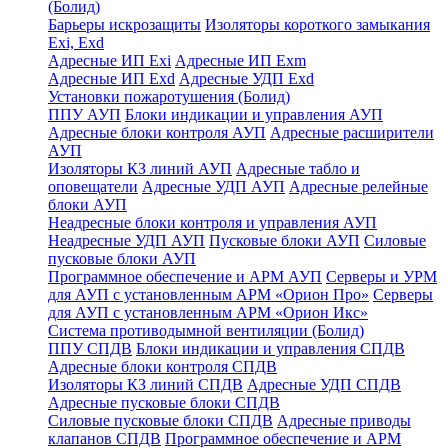
(Болид)
Барьеры искрозащиты
Изоляторы короткого замыкания
Exi, Exd
Адресные ИП Exi
Адресные ИП Exm
Адресные ИП Exd
Адресные УДП Exd
Установки пожаротушения (Болид)
ППУ АУП
Блоки индикации и управления АУП
Адресные блоки контроля АУП
Адресные расширители
АУП
Изоляторы КЗ линий АУП
Адресные табло и
оповещатели
Адресные УДП АУП
Адресные релейные
блоки АУП
Неадресные блоки контроля и управления АУП
Неадресные УДП АУП
Пусковые блоки АУП
Силовые
пусковые блоки АУП
Программное обеспечение и АРМ АУП
Серверы и УРМ
для АУП с установленным АРМ «Орион Про»
Серверы
для АУП с установленным АРМ «Орион Икс»
Система противодымной вентиляции (Болид)
ППУ СПДВ
Блоки индикации и управления СПДВ
Адресные блоки контроля СПДВ
Изоляторы КЗ линий СПДВ
Адресные УДП СПДВ
Адресные пусковые блоки СПДВ
Силовые пусковые блоки СПДВ
Адресные приводы
клапанов СПДВ
Программное обеспечение и АРМ