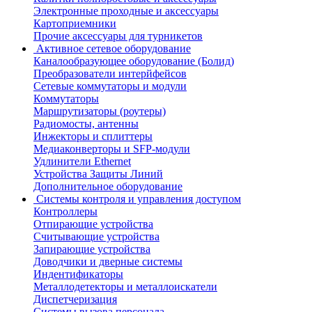
Электронные проходные и аксессуары
Картоприемники
Прочие аксессуары для турникетов
Активное сетевое оборудование
Каналообразующее оборудование (Болид)
Преобразователи интерйфейсов
Сетевые коммутаторы и модули
Коммутаторы
Маршрутизаторы (роутеры)
Радиомосты, антенны
Инжекторы и сплиттеры
Медиаконверторы и SFP-модули
Удлинители Ethernet
Устройства Защиты Линий
Дополнительное оборудование
Системы контроля и управления доступом
Контроллеры
Отпирающие устройства
Считывающие устройства
Запирающие устройства
Доводчики и дверные системы
Индентификаторы
Металлодетекторы и металлоискатели
Диспетчеризация
Системы вызова персонала