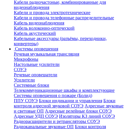
Кабели радиочастоные, комбинированные для
видеонаблюдения
Кабели и провода электротехнические
Кабели и провода телефонные распределительные
Кабель видеонаблюдения
Кабель волоконно-оптический
Кабель акустический
Кабельные аксессуары (разъёмы, переходники,
конвертеры)
Системы оповещения
Речевая музыкальная трансляция
Микрофоны
Настольные усилители
СОУЭ
Речевые оповещатели
Усилители
Системные блоки
Телекоммуникационные шкафы и комплектующие
Системы оповещения о пожаре (Болид)
ППУ СОУЭ
Блоки индикации и управления
Блоки
контроля адресной звуковой СОУЭ
Адресные звуковые
и световые ОП
Адресные релейные блоки СОУЭ
Адресные УДП СОУЭ
Изоляторы КЗ линий СОУЭ
Радиорасширители и ретрансляторы СОУЭ
Радиоканальные звуковые ОП
Блоки контроля