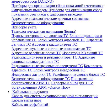
энергоресурсов (АСКУЭ)
Приборы для организации сбора показаний счетчиков с
импульсным выходом
Приборы для организации сбора
показаний счетчиков с цифровым выходом
Адресные технологические датчики состояния
Вспомогательное оборудование
Приборы учета
Технологическая сигнализация (Болид)
Пульты контроля и управления ТС
Блоки индикации и
управления ТС
Блоки контроля адресной ТС
Адресные
датчики ТС
Адресные расширители ТС
Адресные звуковые и световые оповещатели ТС
Адресные релейные блоки ТС
Изоляторы КЗ линий ТС
Радиорасширители и ретрансляторы ТС
Адресные
радиоканальные датчики ТС
Радиоканальные звуковые оповещатели ТС
Комплекты
адресной ТС
Блоки контроля неадресной ТС
Неадресные датчики ТС
Релейные и пусковые блоки ТС
Вспомогательное оборудование ТС
Программное
обеспечение и АРМ ТС
Серверы и УРМ для ТС с
установленным АРМ «Орион Про»
Кабельная продукция
Кабель для систем охранно-пожарной сигнализации
Кабель витая пара
Кабель интерфейсный