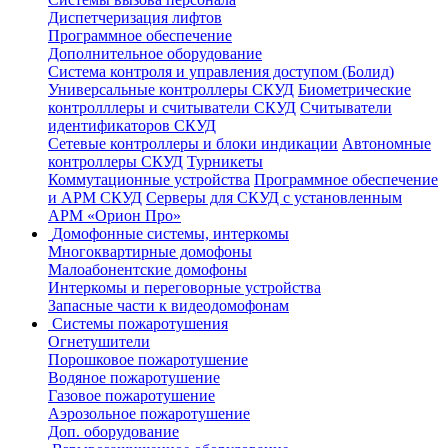
Диспетчеризация лифтов
Программное обеспечение
Дополнительное оборудование
Система контроля и управления доступом (Болид)
Универсальные контроллеры СКУД
Биометрические
контролллеры и считыватели СКУД
Считыватели
идентификаторов СКУД
Сетевые контроллеры и блоки индикации
Автономные
контроллеры СКУД
Турникеты
Коммутационные устройства
Программное обеспечение
и АРМ СКУД
Серверы для СКУД с установленным
АРМ «Орион Про»
Домофонные системы, интеркомы
Многоквартирные домофоны
Малоабонентские домофоны
Интеркомы и переговорные устройства
Запасные части к видеодомофонам
Системы пожаротушения
Огнетушители
Порошковое пожаротушение
Водяное пожаротушение
Газовое пожаротушение
Аэрозольное пожаротушение
Доп. оборудование