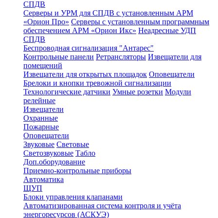
СПДВ
Серверы и УРМ для СПДВ с установленным АРМ
«Орион Про»
Серверы с установленным программным
обеспечением АРМ «Орион Икс»
Неадресные УДП
СПДВ
Беспроводная сигнализация "Антарес"
Контрольные панели
Ретрансляторы
Извещатели для
помещений
Извещатели для открытых площадок
Оповещатели
Брелоки и кнопки тревожной сигнализации
Технологические датчики
Умные розетки
Модули
релейные
Извещатели
Охранные
Пожарные
Оповещатели
Звуковые
Световые
Светозвуковые
Табло
Доп.оборудование
Приемно-контрольные приборы
Автоматика
ЩУП
Блоки управления клапанами
Автоматизированная система контроля и учёта
энергоресурсов (АСКУЭ)