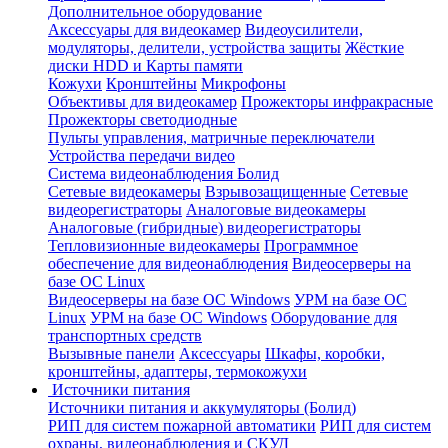
Дополнительное оборудование
Аксессуары для видеокамер
Видеоусилители,
модуляторы, делители, устройства защиты
Жёсткие
диски HDD и Карты памяти
Кожухи
Кронштейны
Микрофоны
Объективы для видеокамер
Прожекторы инфракрасные
Прожекторы светодиодные
Пульты управления, матричные переключатели
Устройства передачи видео
Система видеонаблюдения Болид
Сетевые видеокамеры
Взрывозащищенные
Сетевые
видеорегистраторы
Аналоговые видеокамеры
Аналоговые (гибридные) видеорегистраторы
Тепловизионные видеокамеры
Программное
обеспечение для видеонаблюдения
Видеосерверы на
базе ОС Linux
Видеосерверы на базе ОС Windows
УРМ на базе ОС
Linux
УРМ на базе ОС Windows
Оборудование для
транспортных средств
Вызывные панели
Аксессуары
Шкафы, коробки,
кронштейны, адаптеры, термокожухи
Источники питания
Источники питания и аккумуляторы (Болид)
РИП для систем пожарной автоматики
РИП для систем
охраны, видеонаблюдения и СКУД