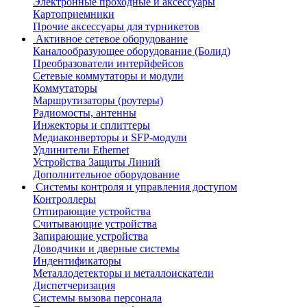
Электронные проходные и аксессуары
Картоприемники
Прочие аксессуары для турникетов
Активное сетевое оборудование
Каналообразующее оборудование (Болид)
Преобразователи интерйфейсов
Сетевые коммутаторы и модули
Коммутаторы
Маршрутизаторы (роутеры)
Радиомосты, антенны
Инжекторы и сплиттеры
Медиаконверторы и SFP-модули
Удлинители Ethernet
Устройства Защиты Линий
Дополнительное оборудование
Системы контроля и управления доступом
Контроллеры
Отпирающие устройства
Считывающие устройства
Запирающие устройства
Доводчики и дверные системы
Индентификаторы
Металлодетекторы и металлоискатели
Диспетчеризация
Системы вызова персонала