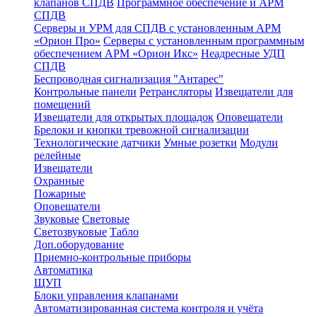
клапанов СПДВ
Программное обеспечение и АРМ
СПДВ
Серверы и УРМ для СПДВ с установленным АРМ
«Орион Про»
Серверы с установленным программным
обеспечением АРМ «Орион Икс»
Неадресные УДП
СПДВ
Беспроводная сигнализация "Антарес"
Контрольные панели
Ретрансляторы
Извещатели для
помещений
Извещатели для открытых площадок
Оповещатели
Брелоки и кнопки тревожной сигнализации
Технологические датчики
Умные розетки
Модули
релейные
Извещатели
Охранные
Пожарные
Оповещатели
Звуковые
Световые
Светозвуковые
Табло
Доп.оборудование
Приемно-контрольные приборы
Автоматика
ЩУП
Блоки управления клапанами
Автоматизированная система контроля и учёта