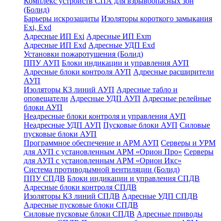
Комплекс устройств СПА для взрывоопасных зон
(Болид)
Барьеры искрозащиты
Изоляторы короткого замыкания
Exi, Exd
Адресные ИП Exi
Адресные ИП Exm
Адресные ИП Exd
Адресные УДП Exd
Установки пожаротушения (Болид)
ППУ АУП
Блоки индикации и управления АУП
Адресные блоки контроля АУП
Адресные расширители
АУП
Изоляторы КЗ линий АУП
Адресные табло и
оповещатели
Адресные УДП АУП
Адресные релейные
блоки АУП
Неадресные блоки контроля и управления АУП
Неадресные УДП АУП
Пусковые блоки АУП
Силовые
пусковые блоки АУП
Программное обеспечение и АРМ АУП
Серверы и УРМ
для АУП с установленным АРМ «Орион Про»
Серверы
для АУП с установленным АРМ «Орион Икс»
Система противодымной вентиляции (Болид)
ППУ СПДВ
Блоки индикации и управления СПДВ
Адресные блоки контроля СПДВ
Изоляторы КЗ линий СПДВ
Адресные УДП СПДВ
Адресные пусковые блоки СПДВ
Силовые пусковые блоки СПДВ
Адресные приводы