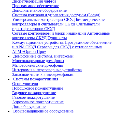
Диспетчеризация лифтов
Программное обеспечение
Дополнительное оборудование
Система контроля и управления доступом (Болид)
Универсальные контроллеры СКУД
Биометрические
контролллеры и считыватели СКУД
Считыватели
идентификаторов СКУД
Сетевые контроллеры и блоки индикации
Автономные
контроллеры СКУД
Турникеты
Коммутационные устройства
Программное обеспечение
и АРМ СКУД
Серверы для СКУД с установленным
АРМ «Орион Про»
Домофонные системы, интеркомы
Многоквартирные домофоны
Малоабонентские домофоны
Интеркомы и переговорные устройства
Запасные части к видеодомофонам
Системы пожаротушения
Огнетушители
Порошковое пожаротушение
Водяное пожаротушение
Газовое пожаротушение
Аэрозольное пожаротушение
Доп. оборудование
Взрывозащищенное оборудование