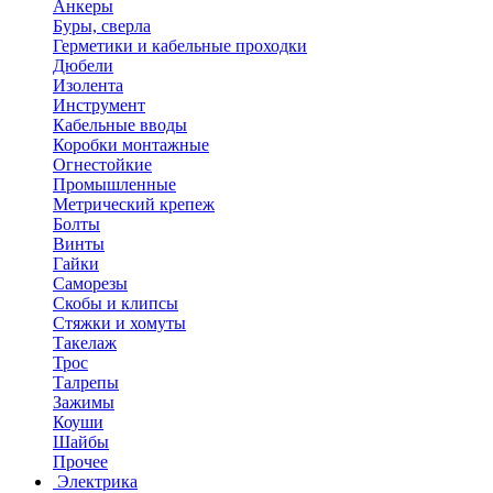
Анкеры
Буры, сверла
Герметики и кабельные проходки
Дюбели
Изолента
Инструмент
Кабельные вводы
Коробки монтажные
Огнестойкие
Промышленные
Метрический крепеж
Болты
Винты
Гайки
Саморезы
Скобы и клипсы
Стяжки и хомуты
Такелаж
Трос
Талрепы
Зажимы
Коуши
Шайбы
Прочее
Электрика