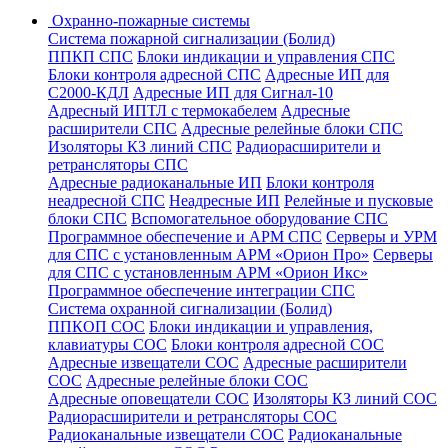
Охранно-пожарные системы
Система пожарной сигнализации (Болид)
ППКП СПС
Блоки индикации и управления СПС
Блоки контроля адресной СПС
Адресные ИП для
С2000-КДЛ
Адресные ИП для Сигнал-10
Адресный ИПТЛ с термокабелем
Адресные
расширители СПС
Адресные релейные блоки СПС
Изоляторы КЗ линий СПС
Радиорасширители и
ретрансляторы СПС
Адресные радиоканальные ИП
Блоки контроля
неадресной СПС
Неадресные ИП
Релейные и пусковые
блоки СПС
Вспомогательное оборудование СПС
Программное обеспечение и АРМ СПС
Серверы и УРМ
для СПС с установленным АРМ «Орион Про»
Серверы
для СПС с установленным АРМ «Орион Икс»
Программное обеспечение интеграции СПС
Система охранной сигнализации (Болид)
ППКОП СОС
Блоки индикации и управления,
клавиатуры СОС
Блоки контроля адресной СОС
Адресные извещатели СОС
Адресные расширители
СОС
Адресные релейные блоки СОС
Адресные оповещатели СОС
Изоляторы КЗ линий СОС
Радиорасширители и ретрансляторы СОС
Радиоканальные извещатели СОС
Радиоканальные