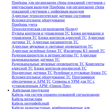
Приборы для организации сбора показаний счетчиков с
импульсным выходом
Приборы для организации сбора
показаний счетчиков с цифровым выходом
Адресные технологические датчики состояния
Вспомогательное оборудование
Приборы учета
Технологическая сигнализация (Болид)
Пульты контроля и управления ТС
Блоки индикации и
управления ТС
Блоки контроля адресной ТС
Адресные
датчики ТС
Адресные расширители ТС
Адресные звуковые и световые оповещатели ТС
Адресные релейные блоки ТС
Изоляторы КЗ линий ТС
Радиорасширители и ретрансляторы ТС
Адресные
радиоканальные датчики ТС
Радиоканальные звуковые оповещатели ТС
Комплекты
адресной ТС
Блоки контроля неадресной ТС
Неадресные датчики ТС
Релейные и пусковые блоки ТС
Вспомогательное оборудование ТС
Программное
обеспечение и АРМ ТС
Серверы и УРМ для ТС с
установленным АРМ «Орион Про»
Кабельная продукция
Кабель для систем охранно-пожарной сигнализации
Кабель витая пара
Кабель интерфейсный
Кабели радиочастоные, комбинированные для