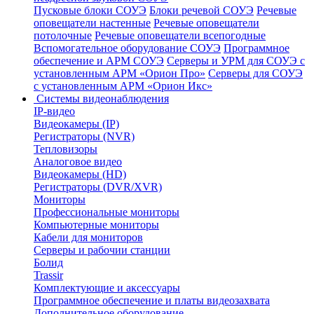
Пусковые блоки СОУЭ
Блоки речевой СОУЭ
Речевые
оповещатели настенные
Речевые оповещатели
потолочные
Речевые оповещатели всепогодные
Вспомогательное оборудование СОУЭ
Программное
обеспечение и АРМ СОУЭ
Серверы и УРМ для СОУЭ с
установленным АРМ «Орион Про»
Серверы для СОУЭ
с установленным АРМ «Орион Икс»
Системы видеонаблюдения
IP-видео
Видеокамеры (IP)
Регистраторы (NVR)
Тепловизоры
Аналоговое видео
Видеокамеры (HD)
Регистраторы (DVR/XVR)
Мониторы
Профессиональные мониторы
Компьютерные мониторы
Кабели для мониторов
Серверы и рабочии станции
Болид
Trassir
Комплектующие и аксессуары
Программное обеспечение и платы видеозахвата
Дополнительное оборудование