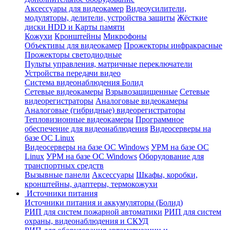
Аксессуары для видеокамер
Видеоусилители,
модуляторы, делители, устройства защиты
Жёсткие
диски HDD и Карты памяти
Кожухи
Кронштейны
Микрофоны
Объективы для видеокамер
Прожекторы инфракрасные
Прожекторы светодиодные
Пульты управления, матричные переключатели
Устройства передачи видео
Система видеонаблюдения Болид
Сетевые видеокамеры
Взрывозащищенные
Сетевые
видеорегистраторы
Аналоговые видеокамеры
Аналоговые (гибридные) видеорегистраторы
Тепловизионные видеокамеры
Программное
обеспечение для видеонаблюдения
Видеосерверы на
базе ОС Linux
Видеосерверы на базе ОС Windows
УРМ на базе ОС
Linux
УРМ на базе ОС Windows
Оборудование для
транспортных средств
Вызывные панели
Аксессуары
Шкафы, коробки,
кронштейны, адаптеры, термокожухи
Источники питания
Источники питания и аккумуляторы (Болид)
РИП для систем пожарной автоматики
РИП для систем
охраны, видеонаблюдения и СКУД