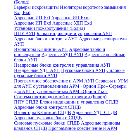
(Болид)
Барьеры искрозащиты
Изоляторы короткого замыкания
Exi, Exd
Адресные ИП Exi
Адресные ИП Exm
Адресные ИП Exd
Адресные УДП Exd
Установки пожаротушения (Болид)
ППУ АУП
Блоки индикации и управления АУП
Адресные блоки контроля АУП
Адресные расширители
АУП
Изоляторы КЗ линий АУП
Адресные табло и
оповещатели
Адресные УДП АУП
Адресные релейные
блоки АУП
Неадресные блоки контроля и управления АУП
Неадресные УДП АУП
Пусковые блоки АУП
Силовые
пусковые блоки АУП
Программное обеспечение и АРМ АУП
Серверы и УРМ
для АУП с установленным АРМ «Орион Про»
Серверы
для АУП с установленным АРМ «Орион Икс»
Система противодымной вентиляции (Болид)
ППУ СПДВ
Блоки индикации и управления СПДВ
Адресные блоки контроля СПДВ
Изоляторы КЗ линий СПДВ
Адресные УДП СПДВ
Адресные пусковые блоки СПДВ
Силовые пусковые блоки СПДВ
Адресные приводы
клапанов СПДВ
Программное обеспечение и АРМ