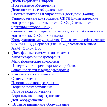
Диспетчеризация лифтов
Программное обеспечение
Дополнительное оборудование
Система контроля и управления доступом (Болид)
Универсальные контроллеры СКУД
Биометрические
контролллеры и считыватели СКУД
Считыватели
идентификаторов СКУД
Сетевые контроллеры и блоки индикации
Автономные
контроллеры СКУД
Турникеты
Коммутационные устройства
Программное обеспечение
и АРМ СКУД
Серверы для СКУД с установленным
АРМ «Орион Про»
Домофонные системы, интеркомы
Многоквартирные домофоны
Малоабонентские домофоны
Интеркомы и переговорные устройства
Запасные части к видеодомофонам
Системы пожаротушения
Огнетушители
Порошковое пожаротушение
Водяное пожаротушение
Газовое пожаротушение
Аэрозольное пожаротушение
Доп. оборудование
Взрывозащищенное оборудование