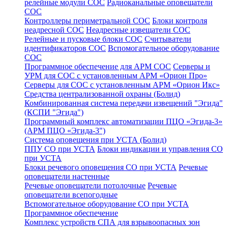
релейные модули СОС
Радиоканальные оповещатели
СОС
Контроллеры периметральной СОС
Блоки контроля
неадресной СОС
Неадресные извещатели СОС
Релейные и пусковые блоки СОС
Считыватели
идентификаторов СОС
Вспомогательное оборудование
СОС
Программное обеспечение для АРМ СОС
Серверы и
УРМ для СОС с установленным АРМ «Орион Про»
Серверы для СОС с установленным АРМ «Орион Икс»
Средства централизованной охраны (Болид)
Комбинированная система передачи извещений "Эгида"
(КСПИ "Эгида")
Программный комплекс автоматизации ПЦО «Эгида-3»
(АРМ ПЦО «Эгида-3")
Система оповещения при УСТА (Болид)
ППУ СО при УСТА
Блоки индикации и управления СО
при УСТА
Блоки речевого оповещения СО при УСТА
Речевые
оповещатели настенные
Речевые оповещатели потолочные
Речевые
оповещатели всепогодные
Вспомогательное оборудование СО при УСТА
Программное обеспечение
Комплекс устройств СПА для взрывоопасных зон