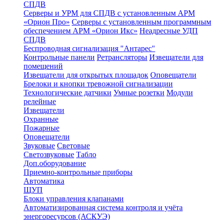
СПДВ
Серверы и УРМ для СПДВ с установленным АРМ
«Орион Про»
Серверы с установленным программным
обеспечением АРМ «Орион Икс»
Неадресные УДП
СПДВ
Беспроводная сигнализация "Антарес"
Контрольные панели
Ретрансляторы
Извещатели для
помещений
Извещатели для открытых площадок
Оповещатели
Брелоки и кнопки тревожной сигнализации
Технологические датчики
Умные розетки
Модули
релейные
Извещатели
Охранные
Пожарные
Оповещатели
Звуковые
Световые
Светозвуковые
Табло
Доп.оборудование
Приемно-контрольные приборы
Автоматика
ЩУП
Блоки управления клапанами
Автоматизированная система контроля и учёта
энергоресурсов (АСКУЭ)