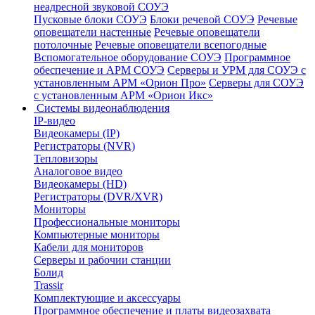
неадресной звуковой СОУЭ
Пусковые блоки СОУЭ
Блоки речевой СОУЭ
Речевые
оповещатели настенные
Речевые оповещатели
потолочные
Речевые оповещатели всепогодные
Вспомогательное оборудование СОУЭ
Программное
обеспечение и АРМ СОУЭ
Серверы и УРМ для СОУЭ с
установленным АРМ «Орион Про»
Серверы для СОУЭ
с установленным АРМ «Орион Икс»
Системы видеонаблюдения
IP-видео
Видеокамеры (IP)
Регистраторы (NVR)
Тепловизоры
Аналоговое видео
Видеокамеры (HD)
Регистраторы (DVR/XVR)
Мониторы
Профессиональные мониторы
Компьютерные мониторы
Кабели для мониторов
Серверы и рабочии станции
Болид
Trassir
Комплектующие и аксессуары
Программное обеспечение и платы видеозахвата