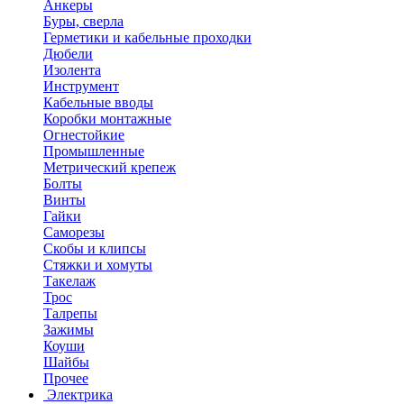
Анкеры
Буры, сверла
Герметики и кабельные проходки
Дюбели
Изолента
Инструмент
Кабельные вводы
Коробки монтажные
Огнестойкие
Промышленные
Метрический крепеж
Болты
Винты
Гайки
Саморезы
Скобы и клипсы
Стяжки и хомуты
Такелаж
Трос
Талрепы
Зажимы
Коуши
Шайбы
Прочее
Электрика