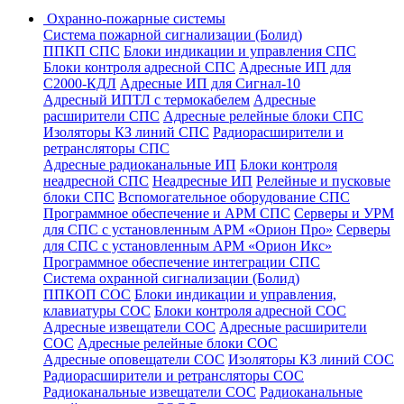
Охранно-пожарные системы
Система пожарной сигнализации (Болид)
ППКП СПС
Блоки индикации и управления СПС
Блоки контроля адресной СПС
Адресные ИП для
С2000-КДЛ
Адресные ИП для Сигнал-10
Адресный ИПТЛ с термокабелем
Адресные
расширители СПС
Адресные релейные блоки СПС
Изоляторы КЗ линий СПС
Радиорасширители и
ретрансляторы СПС
Адресные радиоканальные ИП
Блоки контроля
неадресной СПС
Неадресные ИП
Релейные и пусковые
блоки СПС
Вспомогательное оборудование СПС
Программное обеспечение и АРМ СПС
Серверы и УРМ
для СПС с установленным АРМ «Орион Про»
Серверы
для СПС с установленным АРМ «Орион Икс»
Программное обеспечение интеграции СПС
Система охранной сигнализации (Болид)
ППКОП СОС
Блоки индикации и управления,
клавиатуры СОС
Блоки контроля адресной СОС
Адресные извещатели СОС
Адресные расширители
СОС
Адресные релейные блоки СОС
Адресные оповещатели СОС
Изоляторы КЗ линий СОС
Радиорасширители и ретрансляторы СОС
Радиоканальные извещатели СОС
Радиоканальные