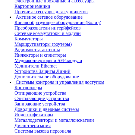
Электронные проходные и аксессуары
Картоприемники
Прочие аксессуары для турникетов
Активное сетевое оборудование
Каналообразующее оборудование (Болид)
Преобразователи интерйфейсов
Сетевые коммутаторы и модули
Коммутаторы
Маршрутизаторы (роутеры)
Радиомосты, антенны
Инжекторы и сплиттеры
Медиаконверторы и SFP-модули
Удлинители Ethernet
Устройства Защиты Линий
Дополнительное оборудование
Системы контроля и управления доступом
Контроллеры
Отпирающие устройства
Считывающие устройства
Запирающие устройства
Доводчики и дверные системы
Индентификаторы
Металлодетекторы и металлоискатели
Диспетчеризация
Системы вызова персонала