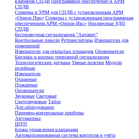
клапанов СПДВ
Программное обеспечение и АРМ
СПДВ
Серверы и УРМ для СПДВ с установленным АРМ
«Орион Про»
Серверы с установленным программным
обеспечением АРМ «Орион Икс»
Неадресные УДП
СПДВ
Беспроводная сигнализация "Антарес"
Контрольные панели
Ретрансляторы
Извещатели для
помещений
Извещатели для открытых площадок
Оповещатели
Брелоки и кнопки тревожной сигнализации
Технологические датчики
Умные розетки
Модули
релейные
Извещатели
Охранные
Пожарные
Оповещатели
Звуковые
Световые
Светозвуковые
Табло
Доп.оборудование
Приемно-контрольные приборы
Автоматика
ЩУП
Блоки управления клапанами
Автоматизированная система контроля и учёта