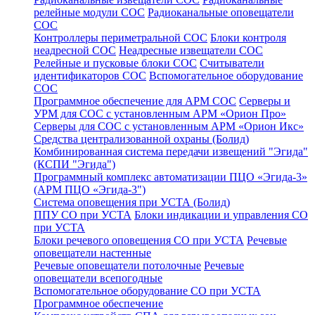
релейные модули СОС
Радиоканальные оповещатели
СОС
Контроллеры периметральной СОС
Блоки контроля
неадресной СОС
Неадресные извещатели СОС
Релейные и пусковые блоки СОС
Считыватели
идентификаторов СОС
Вспомогательное оборудование
СОС
Программное обеспечение для АРМ СОС
Серверы и
УРМ для СОС с установленным АРМ «Орион Про»
Серверы для СОС с установленным АРМ «Орион Икс»
Средства централизованной охраны (Болид)
Комбинированная система передачи извещений "Эгида"
(КСПИ "Эгида")
Программный комплекс автоматизации ПЦО «Эгида-3»
(АРМ ПЦО «Эгида-3")
Система оповещения при УСТА (Болид)
ППУ СО при УСТА
Блоки индикации и управления СО
при УСТА
Блоки речевого оповещения СО при УСТА
Речевые
оповещатели настенные
Речевые оповещатели потолочные
Речевые
оповещатели всепогодные
Вспомогательное оборудование СО при УСТА
Программное обеспечение