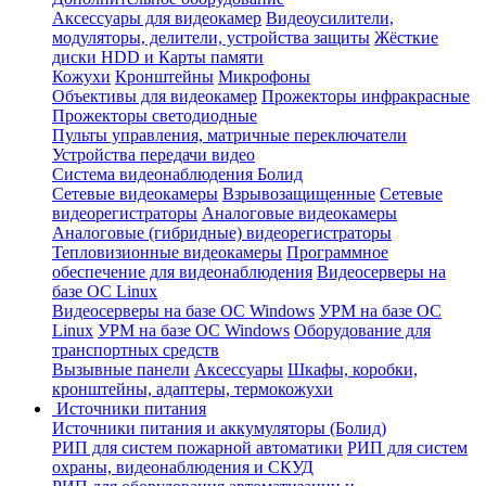
Аксессуары для видеокамер
Видеоусилители,
модуляторы, делители, устройства защиты
Жёсткие
диски HDD и Карты памяти
Кожухи
Кронштейны
Микрофоны
Объективы для видеокамер
Прожекторы инфракрасные
Прожекторы светодиодные
Пульты управления, матричные переключатели
Устройства передачи видео
Система видеонаблюдения Болид
Сетевые видеокамеры
Взрывозащищенные
Сетевые
видеорегистраторы
Аналоговые видеокамеры
Аналоговые (гибридные) видеорегистраторы
Тепловизионные видеокамеры
Программное
обеспечение для видеонаблюдения
Видеосерверы на
базе ОС Linux
Видеосерверы на базе ОС Windows
УРМ на базе ОС
Linux
УРМ на базе ОС Windows
Оборудование для
транспортных средств
Вызывные панели
Аксессуары
Шкафы, коробки,
кронштейны, адаптеры, термокожухи
Источники питания
Источники питания и аккумуляторы (Болид)
РИП для систем пожарной автоматики
РИП для систем
охраны, видеонаблюдения и СКУД