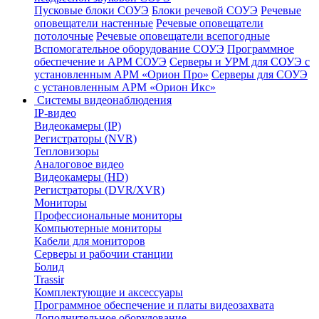
Пусковые блоки СОУЭ
Блоки речевой СОУЭ
Речевые
оповещатели настенные
Речевые оповещатели
потолочные
Речевые оповещатели всепогодные
Вспомогательное оборудование СОУЭ
Программное
обеспечение и АРМ СОУЭ
Серверы и УРМ для СОУЭ с
установленным АРМ «Орион Про»
Серверы для СОУЭ
с установленным АРМ «Орион Икс»
Системы видеонаблюдения
IP-видео
Видеокамеры (IP)
Регистраторы (NVR)
Тепловизоры
Аналоговое видео
Видеокамеры (HD)
Регистраторы (DVR/XVR)
Мониторы
Профессиональные мониторы
Компьютерные мониторы
Кабели для мониторов
Серверы и рабочии станции
Болид
Trassir
Комплектующие и аксессуары
Программное обеспечение и платы видеозахвата
Дополнительное оборудование