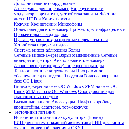
Дополнительное оборудование
Аксессуары для видеокамер
Видеоусилители,
модуляторы, делители, устройства защиты
Жёсткие
диски HDD и Карты памяти
Кожухи
Кронштейны
Микрофоны
Объективы для видеокамер
Прожекторы инфракрасные
Прожекторы светодиодные
Пульты управления, матричные переключатели
Устройства передачи видео
Система видеонаблюдения Болид
Сетевые видеокамеры
Взрывозащищенные
Сетевые
видеорегистраторы
Аналоговые видеокамеры
Аналоговые (гибридные) видеорегистраторы
Тепловизионные видеокамеры
Программное
обеспечение для видеонаблюдения
Видеосерверы на
базе ОС Linux
Видеосерверы на базе ОС Windows
УРМ на базе ОС
Linux
УРМ на базе ОС Windows
Оборудование для
транспортных средств
Вызывные панели
Аксессуары
Шкафы, коробки,
кронштейны, адаптеры, термокожухи
Источники питания
Источники питания и аккумуляторы (Болид)
РИП для систем пожарной автоматики
РИП для систем
охраны, видеонаблюдения и СКУД