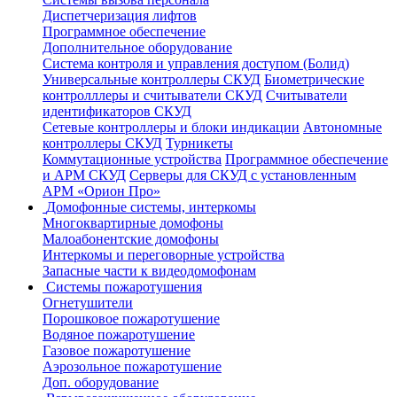
Диспетчеризация лифтов
Программное обеспечение
Дополнительное оборудование
Система контроля и управления доступом (Болид)
Универсальные контроллеры СКУД
Биометрические
контролллеры и считыватели СКУД
Считыватели
идентификаторов СКУД
Сетевые контроллеры и блоки индикации
Автономные
контроллеры СКУД
Турникеты
Коммутационные устройства
Программное обеспечение
и АРМ СКУД
Серверы для СКУД с установленным
АРМ «Орион Про»
Домофонные системы, интеркомы
Многоквартирные домофоны
Малоабонентские домофоны
Интеркомы и переговорные устройства
Запасные части к видеодомофонам
Системы пожаротушения
Огнетушители
Порошковое пожаротушение
Водяное пожаротушение
Газовое пожаротушение
Аэрозольное пожаротушение
Доп. оборудование