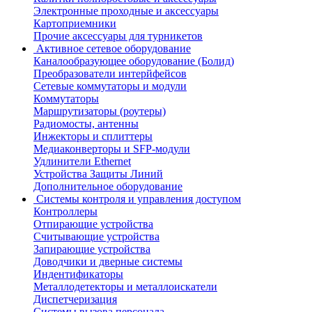
Электронные проходные и аксессуары
Картоприемники
Прочие аксессуары для турникетов
Активное сетевое оборудование
Каналообразующее оборудование (Болид)
Преобразователи интерйфейсов
Сетевые коммутаторы и модули
Коммутаторы
Маршрутизаторы (роутеры)
Радиомосты, антенны
Инжекторы и сплиттеры
Медиаконверторы и SFP-модули
Удлинители Ethernet
Устройства Защиты Линий
Дополнительное оборудование
Системы контроля и управления доступом
Контроллеры
Отпирающие устройства
Считывающие устройства
Запирающие устройства
Доводчики и дверные системы
Индентификаторы
Металлодетекторы и металлоискатели
Диспетчеризация
Системы вызова персонала