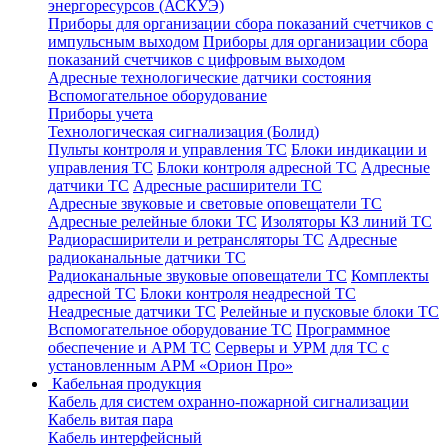
энергоресурсов (АСКУЭ)
Приборы для организации сбора показаний счетчиков с
импульсным выходом
Приборы для организации сбора
показаний счетчиков с цифровым выходом
Адресные технологические датчики состояния
Вспомогательное оборудование
Приборы учета
Технологическая сигнализация (Болид)
Пульты контроля и управления ТС
Блоки индикации и
управления ТС
Блоки контроля адресной ТС
Адресные
датчики ТС
Адресные расширители ТС
Адресные звуковые и световые оповещатели ТС
Адресные релейные блоки ТС
Изоляторы КЗ линий ТС
Радиорасширители и ретрансляторы ТС
Адресные
радиоканальные датчики ТС
Радиоканальные звуковые оповещатели ТС
Комплекты
адресной ТС
Блоки контроля неадресной ТС
Неадресные датчики ТС
Релейные и пусковые блоки ТС
Вспомогательное оборудование ТС
Программное
обеспечение и АРМ ТС
Серверы и УРМ для ТС с
установленным АРМ «Орион Про»
Кабельная продукция
Кабель для систем охранно-пожарной сигнализации
Кабель витая пара
Кабель интерфейсный