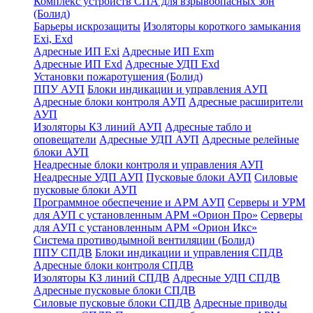
Комплекс устройств СПА для взрывоопасных зон
(Болид)
Барьеры искрозащиты
Изоляторы короткого замыкания
Exi, Exd
Адресные ИП Exi
Адресные ИП Exm
Адресные ИП Exd
Адресные УДП Exd
Установки пожаротушения (Болид)
ППУ АУП
Блоки индикации и управления АУП
Адресные блоки контроля АУП
Адресные расширители
АУП
Изоляторы КЗ линий АУП
Адресные табло и
оповещатели
Адресные УДП АУП
Адресные релейные
блоки АУП
Неадресные блоки контроля и управления АУП
Неадресные УДП АУП
Пусковые блоки АУП
Силовые
пусковые блоки АУП
Программное обеспечение и АРМ АУП
Серверы и УРМ
для АУП с установленным АРМ «Орион Про»
Серверы
для АУП с установленным АРМ «Орион Икс»
Система противодымной вентиляции (Болид)
ППУ СПДВ
Блоки индикации и управления СПДВ
Адресные блоки контроля СПДВ
Изоляторы КЗ линий СПДВ
Адресные УДП СПДВ
Адресные пусковые блоки СПДВ
Силовые пусковые блоки СПДВ
Адресные приводы