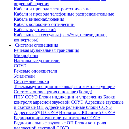
видеонаблюдения
Кабели и провода электротехнические
Кабели и провода телефонные распределительные
Кабель видеонаблюдения
Кабель волоконно-оптический
Кабель акустический
Кабельные аксессуары (разъёмы, переходники,
конвертеры)
Системы оповещения
Речевая музыкальная трансляция
Микрофоны
Настольные усилители
СОУЭ
Речевые оповещатели
Усилители
Системные блоки
Телекоммуникационные шкафы и комплектующие
Системы оповещения о пожаре (Болид)
ППУ СОУЭ
Блоки индикации и управления
Блоки
контроля адресной звуковой СОУЭ
Адресные звуковые
и световые ОП
Адресные релейные блоки СОУЭ
Адресные УДП СОУЭ
Изоляторы КЗ линий СОУЭ
Радиорасширители и ретрансляторы СОУЭ
Радиоканальные звуковые ОП
Блоки контроля
неадресной звуковой СОУЭ