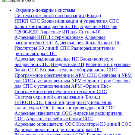
Охранно-пожарные системы
Система пожарной сигнализации (Болид)
ППКП СПС
Блоки индикации и управления СПС
Блоки контроля адресной СПС
Адресные ИП для
С2000-КДЛ
Адресные ИП для Сигнал-10
Адресный ИПТЛ с термокабелем
Адресные
расширители СПС
Адресные релейные блоки СПС
Изоляторы КЗ линий СПС
Радиорасширители и
ретрансляторы СПС
Адресные радиоканальные ИП
Блоки контроля
неадресной СПС
Неадресные ИП
Релейные и пусковые
блоки СПС
Вспомогательное оборудование СПС
Программное обеспечение и АРМ СПС
Серверы и УРМ
для СПС с установленным АРМ «Орион Про»
Серверы
для СПС с установленным АРМ «Орион Икс»
Программное обеспечение интеграции СПС
Система охранной сигнализации (Болид)
ППКОП СОС
Блоки индикации и управления,
клавиатуры СОС
Блоки контроля адресной СОС
Адресные извещатели СОС
Адресные расширители
СОС
Адресные релейные блоки СОС
Адресные оповещатели СОС
Изоляторы КЗ линий СОС
Радиорасширители и ретрансляторы СОС
Радиоканальные извещатели СОС
Радиоканальные