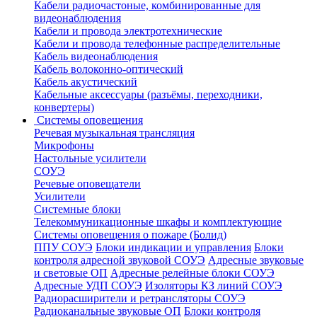
Кабели радиочастоные, комбинированные для
видеонаблюдения
Кабели и провода электротехнические
Кабели и провода телефонные распределительные
Кабель видеонаблюдения
Кабель волоконно-оптический
Кабель акустический
Кабельные аксессуары (разъёмы, переходники,
конвертеры)
Системы оповещения
Речевая музыкальная трансляция
Микрофоны
Настольные усилители
СОУЭ
Речевые оповещатели
Усилители
Системные блоки
Телекоммуникационные шкафы и комплектующие
Системы оповещения о пожаре (Болид)
ППУ СОУЭ
Блоки индикации и управления
Блоки
контроля адресной звуковой СОУЭ
Адресные звуковые
и световые ОП
Адресные релейные блоки СОУЭ
Адресные УДП СОУЭ
Изоляторы КЗ линий СОУЭ
Радиорасширители и ретрансляторы СОУЭ
Радиоканальные звуковые ОП
Блоки контроля