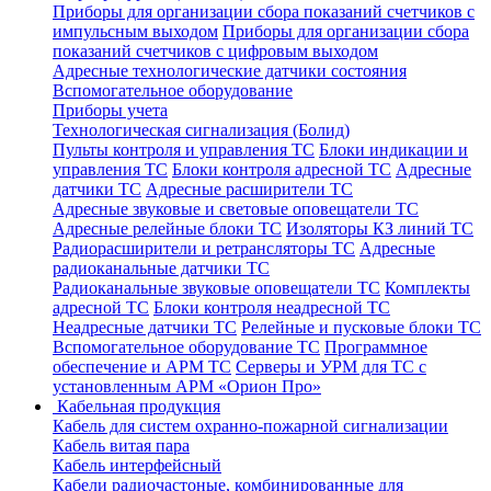
Приборы для организации сбора показаний счетчиков с
импульсным выходом
Приборы для организации сбора
показаний счетчиков с цифровым выходом
Адресные технологические датчики состояния
Вспомогательное оборудование
Приборы учета
Технологическая сигнализация (Болид)
Пульты контроля и управления ТС
Блоки индикации и
управления ТС
Блоки контроля адресной ТС
Адресные
датчики ТС
Адресные расширители ТС
Адресные звуковые и световые оповещатели ТС
Адресные релейные блоки ТС
Изоляторы КЗ линий ТС
Радиорасширители и ретрансляторы ТС
Адресные
радиоканальные датчики ТС
Радиоканальные звуковые оповещатели ТС
Комплекты
адресной ТС
Блоки контроля неадресной ТС
Неадресные датчики ТС
Релейные и пусковые блоки ТС
Вспомогательное оборудование ТС
Программное
обеспечение и АРМ ТС
Серверы и УРМ для ТС с
установленным АРМ «Орион Про»
Кабельная продукция
Кабель для систем охранно-пожарной сигнализации
Кабель витая пара
Кабель интерфейсный
Кабели радиочастоные, комбинированные для