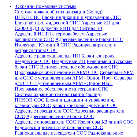
Охранно-пожарные системы
Система пожарной сигнализации (Болид)
ППКП СПС
Блоки индикации и управления СПС
Блоки контроля адресной СПС
Адресные ИП для
С2000-КДЛ
Адресные ИП для Сигнал-10
Адресный ИПТЛ с термокабелем
Адресные
расширители СПС
Адресные релейные блоки СПС
Изоляторы КЗ линий СПС
Радиорасширители и
ретрансляторы СПС
Адресные радиоканальные ИП
Блоки контроля
неадресной СПС
Неадресные ИП
Релейные и пусковые
блоки СПС
Вспомогательное оборудование СПС
Программное обеспечение и АРМ СПС
Серверы и УРМ
для СПС с установленным АРМ «Орион Про»
Серверы
для СПС с установленным АРМ «Орион Икс»
Программное обеспечение интеграции СПС
Система охранной сигнализации (Болид)
ППКОП СОС
Блоки индикации и управления,
клавиатуры СОС
Блоки контроля адресной СОС
Адресные извещатели СОС
Адресные расширители
СОС
Адресные релейные блоки СОС
Адресные оповещатели СОС
Изоляторы КЗ линий СОС
Радиорасширители и ретрансляторы СОС
Радиоканальные извещатели СОС
Радиоканальные