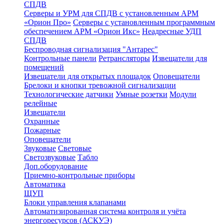
СПДВ
Серверы и УРМ для СПДВ с установленным АРМ
«Орион Про»
Серверы с установленным программным
обеспечением АРМ «Орион Икс»
Неадресные УДП
СПДВ
Беспроводная сигнализация "Антарес"
Контрольные панели
Ретрансляторы
Извещатели для
помещений
Извещатели для открытых площадок
Оповещатели
Брелоки и кнопки тревожной сигнализации
Технологические датчики
Умные розетки
Модули
релейные
Извещатели
Охранные
Пожарные
Оповещатели
Звуковые
Световые
Светозвуковые
Табло
Доп.оборудование
Приемно-контрольные приборы
Автоматика
ЩУП
Блоки управления клапанами
Автоматизированная система контроля и учёта
энергоресурсов (АСКУЭ)