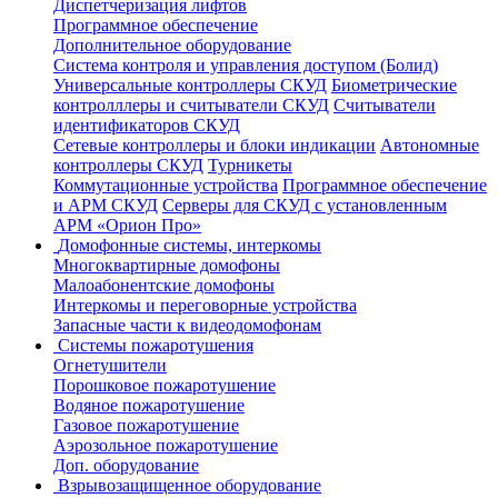
Диспетчеризация лифтов
Программное обеспечение
Дополнительное оборудование
Система контроля и управления доступом (Болид)
Универсальные контроллеры СКУД
Биометрические
контролллеры и считыватели СКУД
Считыватели
идентификаторов СКУД
Сетевые контроллеры и блоки индикации
Автономные
контроллеры СКУД
Турникеты
Коммутационные устройства
Программное обеспечение
и АРМ СКУД
Серверы для СКУД с установленным
АРМ «Орион Про»
Домофонные системы, интеркомы
Многоквартирные домофоны
Малоабонентские домофоны
Интеркомы и переговорные устройства
Запасные части к видеодомофонам
Системы пожаротушения
Огнетушители
Порошковое пожаротушение
Водяное пожаротушение
Газовое пожаротушение
Аэрозольное пожаротушение
Доп. оборудование
Взрывозащищенное оборудование