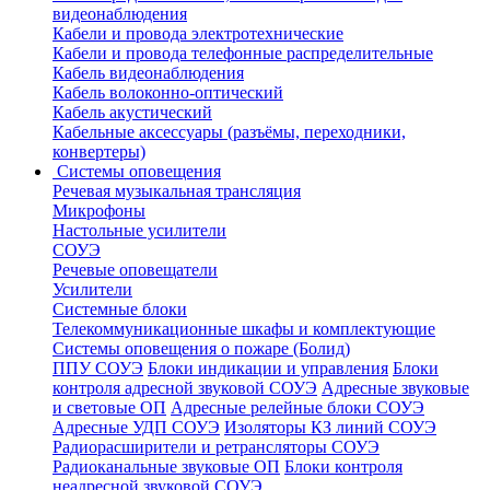
видеонаблюдения
Кабели и провода электротехнические
Кабели и провода телефонные распределительные
Кабель видеонаблюдения
Кабель волоконно-оптический
Кабель акустический
Кабельные аксессуары (разъёмы, переходники,
конвертеры)
Системы оповещения
Речевая музыкальная трансляция
Микрофоны
Настольные усилители
СОУЭ
Речевые оповещатели
Усилители
Системные блоки
Телекоммуникационные шкафы и комплектующие
Системы оповещения о пожаре (Болид)
ППУ СОУЭ
Блоки индикации и управления
Блоки
контроля адресной звуковой СОУЭ
Адресные звуковые
и световые ОП
Адресные релейные блоки СОУЭ
Адресные УДП СОУЭ
Изоляторы КЗ линий СОУЭ
Радиорасширители и ретрансляторы СОУЭ
Радиоканальные звуковые ОП
Блоки контроля
неадресной звуковой СОУЭ