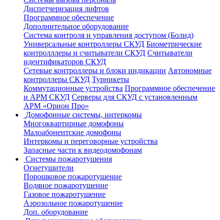
Диспетчеризация лифтов
Программное обеспечение
Дополнительное оборудование
Система контроля и управления доступом (Болид)
Универсальные контроллеры СКУД
Биометрические
контролллеры и считыватели СКУД
Считыватели
идентификаторов СКУД
Сетевые контроллеры и блоки индикации
Автономные
контроллеры СКУД
Турникеты
Коммутационные устройства
Программное обеспечение
и АРМ СКУД
Серверы для СКУД с установленным
АРМ «Орион Про»
Домофонные системы, интеркомы
Многоквартирные домофоны
Малоабонентские домофоны
Интеркомы и переговорные устройства
Запасные части к видеодомофонам
Системы пожаротушения
Огнетушители
Порошковое пожаротушение
Водяное пожаротушение
Газовое пожаротушение
Аэрозольное пожаротушение
Доп. оборудование