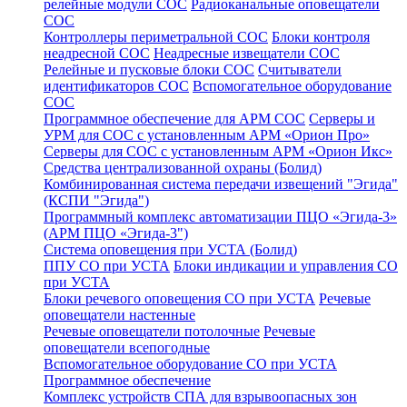
релейные модули СОС
Радиоканальные оповещатели
СОС
Контроллеры периметральной СОС
Блоки контроля
неадресной СОС
Неадресные извещатели СОС
Релейные и пусковые блоки СОС
Считыватели
идентификаторов СОС
Вспомогательное оборудование
СОС
Программное обеспечение для АРМ СОС
Серверы и
УРМ для СОС с установленным АРМ «Орион Про»
Серверы для СОС с установленным АРМ «Орион Икс»
Средства централизованной охраны (Болид)
Комбинированная система передачи извещений "Эгида"
(КСПИ "Эгида")
Программный комплекс автоматизации ПЦО «Эгида-3»
(АРМ ПЦО «Эгида-3")
Система оповещения при УСТА (Болид)
ППУ СО при УСТА
Блоки индикации и управления СО
при УСТА
Блоки речевого оповещения СО при УСТА
Речевые
оповещатели настенные
Речевые оповещатели потолочные
Речевые
оповещатели всепогодные
Вспомогательное оборудование СО при УСТА
Программное обеспечение
Комплекс устройств СПА для взрывоопасных зон