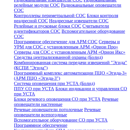
релейные модули СОС
Радиоканальные оповещатели
СОС
Контроллеры периметральной СОС
Блоки контроля
неадресной СОС
Неадресные извещатели СОС
Релейные и пусковые блоки СОС
Считыватели
идентификаторов СОС
Вспомогательное оборудование
СОС
Программное обеспечение для АРМ СОС
Серверы и
УРМ для СОС с установленным АРМ «Орион Про»
Серверы для СОС с установленным АРМ «Орион Икс»
Средства централизованной охраны (Болид)
Комбинированная система передачи извещений "Эгида"
(КСПИ "Эгида")
Программный комплекс автоматизации ПЦО «Эгида-3»
(АРМ ПЦО «Эгида-3")
Система оповещения при УСТА (Болид)
ППУ СО при УСТА
Блоки индикации и управления СО
при УСТА
Блоки речевого оповещения СО при УСТА
Речевые
оповещатели настенные
Речевые оповещатели потолочные
Речевые
оповещатели всепогодные
Вспомогательное оборудование СО при УСТА
Программное обеспечение