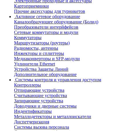
Электронные проходные и аксессуары
Картоприемники
Прочие аксессуары для турникетов
Активное сетевое оборудование
Каналообразующее оборудование (Болид)
Преобразователи интерйфейсов
Сетевые коммутаторы и модули
Коммутаторы
Маршрутизаторы (роутеры)
Радиомосты, антенны
Инжекторы и сплиттеры
Медиаконверторы и SFP-модули
Удлинители Ethernet
Устройства Защиты Линий
Дополнительное оборудование
Системы контроля и управления доступом
Контроллеры
Отпирающие устройства
Считывающие устройства
Запирающие устройства
Доводчики и дверные системы
Индентификаторы
Металлодетекторы и металлоискатели
Диспетчеризация
Системы вызова персонала