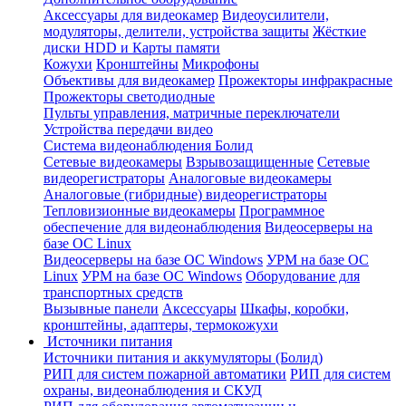
Аксессуары для видеокамер
Видеоусилители,
модуляторы, делители, устройства защиты
Жёсткие
диски HDD и Карты памяти
Кожухи
Кронштейны
Микрофоны
Объективы для видеокамер
Прожекторы инфракрасные
Прожекторы светодиодные
Пульты управления, матричные переключатели
Устройства передачи видео
Система видеонаблюдения Болид
Сетевые видеокамеры
Взрывозащищенные
Сетевые
видеорегистраторы
Аналоговые видеокамеры
Аналоговые (гибридные) видеорегистраторы
Тепловизионные видеокамеры
Программное
обеспечение для видеонаблюдения
Видеосерверы на
базе ОС Linux
Видеосерверы на базе ОС Windows
УРМ на базе ОС
Linux
УРМ на базе ОС Windows
Оборудование для
транспортных средств
Вызывные панели
Аксессуары
Шкафы, коробки,
кронштейны, адаптеры, термокожухи
Источники питания
Источники питания и аккумуляторы (Болид)
РИП для систем пожарной автоматики
РИП для систем
охраны, видеонаблюдения и СКУД