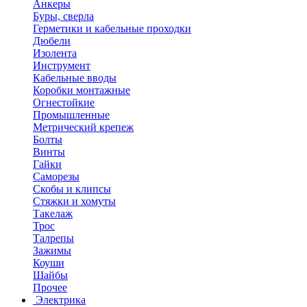
Анкеры
Буры, сверла
Герметики и кабельные проходки
Дюбели
Изолента
Инструмент
Кабельные вводы
Коробки монтажные
Огнестойкие
Промышленные
Метрический крепеж
Болты
Винты
Гайки
Саморезы
Скобы и клипсы
Стяжки и хомуты
Такелаж
Трос
Талрепы
Зажимы
Коуши
Шайбы
Прочее
Электрика