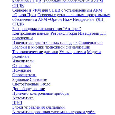
клапанов СПДВ
Программное обеспечение и АРМ
СПДВ
Серверы и УРМ для СПДВ с установленным АРМ
«Орион Про»
Серверы с установленным программным
обеспечением АРМ «Орион Икс»
Неадресные УДП
СПДВ
Беспроводная сигнализация "Антарес"
Контрольные панели
Ретрансляторы
Извещатели для
помещений
Извещатели для открытых площадок
Оповещатели
Брелоки и кнопки тревожной сигнализации
Технологические датчики
Умные розетки
Модули
релейные
Извещатели
Охранные
Пожарные
Оповещатели
Звуковые
Световые
Светозвуковые
Табло
Доп.оборудование
Приемно-контрольные приборы
Автоматика
ЩУП
Блоки управления клапанами
Автоматизированная система контроля и учёта