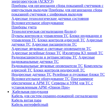
энергоресурсов (АСКУЭ)
Приборы для организации сбора показаний счетчиков с
импульсным выходом
Приборы для организации сбора
показаний счетчиков с цифровым выходом
Адресные технологические датчики состояния
Вспомогательное оборудование
Приборы учета
Технологическая сигнализация (Болид)
Пульты контроля и управления ТС
Блоки индикации и
управления ТС
Блоки контроля адресной ТС
Адресные
датчики ТС
Адресные расширители ТС
Адресные звуковые и световые оповещатели ТС
Адресные релейные блоки ТС
Изоляторы КЗ линий ТС
Радиорасширители и ретрансляторы ТС
Адресные
радиоканальные датчики ТС
Радиоканальные звуковые оповещатели ТС
Комплекты
адресной ТС
Блоки контроля неадресной ТС
Неадресные датчики ТС
Релейные и пусковые блоки ТС
Вспомогательное оборудование ТС
Программное
обеспечение и АРМ ТС
Серверы и УРМ для ТС с
установленным АРМ «Орион Про»
Кабельная продукция
Кабель для систем охранно-пожарной сигнализации
Кабель витая пара
Кабель интерфейсный