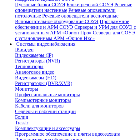
Пусковые блоки СОУЭ
Блоки речевой СОУЭ
Речевые
оповещатели настенные
Речевые оповещатели
потолочные
Речевые оповещатели всепогодные
Вспомогательное оборудование СОУЭ
Программное
обеспечение и АРМ СОУЭ
Серверы и УРМ для СОУЭ с
установленным АРМ «Орион Про»
Серверы для СОУЭ
с установленным АРМ «Орион Икс»
Системы видеонаблюдения
IP-видео
Видеокамеры (IP)
Регистраторы (NVR)
Тепловизоры
Аналоговое видео
Видеокамеры (HD)
Регистраторы (DVR/XVR)
Мониторы
Профессиональные мониторы
Компьютерные мониторы
Кабели для мониторов
Серверы и рабочии станции
Болид
Trassir
Комплектующие и аксессуары
Программное обеспечение и платы видеозахвата
Дополнительное оборудование