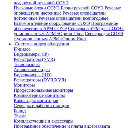
неадресной звуковой СОУЭ
Пусковые блоки СОУЭ
Блоки речевой СОУЭ
Речевые
оповещатели настенные
Речевые оповещатели
потолочные
Речевые оповещатели всепогодные
Вспомогательное оборудование СОУЭ
Программное
обеспечение и АРМ СОУЭ
Серверы и УРМ для СОУЭ с
установленным АРМ «Орион Про»
Серверы для СОУЭ
с установленным АРМ «Орион Икс»
Системы видеонаблюдения
IP-видео
Видеокамеры (IP)
Регистраторы (NVR)
Тепловизоры
Аналоговое видео
Видеокамеры (HD)
Регистраторы (DVR/XVR)
Мониторы
Профессиональные мониторы
Компьютерные мониторы
Кабели для мониторов
Серверы и рабочии станции
Болид
Trassir
Комплектующие и аксессуары
Программное обеспечение и платы видеозахвата