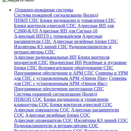
Охранно-пожарные системы
Система пожарной сигнализации (Болид)
ППКП СПС
Блоки индикации и управления СПС
Блоки контроля адресной СПС
Адресные ИП для
С2000-КДЛ
Адресные ИП для Сигнал-10
Адресный ИПТЛ с термокабелем
Адресные
расширители СПС
Адресные релейные блоки СПС
Изоляторы КЗ линий СПС
Радиорасширители и
ретрансляторы СПС
Адресные радиоканальные ИП
Блоки контроля
неадресной СПС
Неадресные ИП
Релейные и пусковые
блоки СПС
Вспомогательное оборудование СПС
Программное обеспечение и АРМ СПС
Серверы и УРМ
для СПС с установленным АРМ «Орион Про»
Серверы
для СПС с установленным АРМ «Орион Икс»
Программное обеспечение интеграции СПС
Система охранной сигнализации (Болид)
ППКОП СОС
Блоки индикации и управления,
клавиатуры СОС
Блоки контроля адресной СОС
Адресные извещатели СОС
Адресные расширители
СОС
Адресные релейные блоки СОС
Адресные оповещатели СОС
Изоляторы КЗ линий СОС
Радиорасширители и ретрансляторы СОС
Радиоканальные извещатели СОС
Радиоканальные