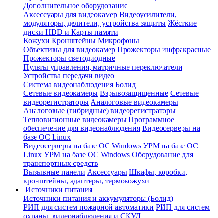
Дополнительное оборудование
Аксессуары для видеокамер
Видеоусилители,
модуляторы, делители, устройства защиты
Жёсткие
диски HDD и Карты памяти
Кожухи
Кронштейны
Микрофоны
Объективы для видеокамер
Прожекторы инфракрасные
Прожекторы светодиодные
Пульты управления, матричные переключатели
Устройства передачи видео
Система видеонаблюдения Болид
Сетевые видеокамеры
Взрывозащищенные
Сетевые
видеорегистраторы
Аналоговые видеокамеры
Аналоговые (гибридные) видеорегистраторы
Тепловизионные видеокамеры
Программное
обеспечение для видеонаблюдения
Видеосерверы на
базе ОС Linux
Видеосерверы на базе ОС Windows
УРМ на базе ОС
Linux
УРМ на базе ОС Windows
Оборудование для
транспортных средств
Вызывные панели
Аксессуары
Шкафы, коробки,
кронштейны, адаптеры, термокожухи
Источники питания
Источники питания и аккумуляторы (Болид)
РИП для систем пожарной автоматики
РИП для систем
охраны, видеонаблюдения и СКУД