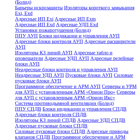
(Болид)
Барьеры искрозащиты
Изоляторы короткого замыкания
Exi, Exd
Адресные ИП Exi
Адресные ИП Exm
Адресные ИП Exd
Адресные УДП Exd
Установки пожаротушения (Болид)
ППУ АУП
Блоки индикации и управления АУП
Адресные блоки контроля АУП
Адресные расширители
АУП
Изоляторы КЗ линий АУП
Адресные табло и
оповещатели
Адресные УДП АУП
Адресные релейные
блоки АУП
Неадресные блоки контроля и управления АУП
Неадресные УДП АУП
Пусковые блоки АУП
Силовые
пусковые блоки АУП
Программное обеспечение и АРМ АУП
Серверы и УРМ
для АУП с установленным АРМ «Орион Про»
Серверы
для АУП с установленным АРМ «Орион Икс»
Система противодымной вентиляции (Болид)
ППУ СПДВ
Блоки индикации и управления СПДВ
Адресные блоки контроля СПДВ
Изоляторы КЗ линий СПДВ
Адресные УДП СПДВ
Адресные пусковые блоки СПДВ
Силовые пусковые блоки СПДВ
Адресные приводы
клапанов СПДВ
Программное обеспечение и АРМ