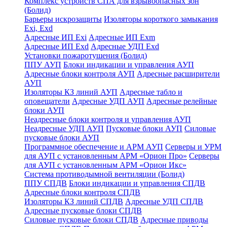
Комплекс устройств СПА для взрывоопасных зон
(Болид)
Барьеры искрозащиты
Изоляторы короткого замыкания
Exi, Exd
Адресные ИП Exi
Адресные ИП Exm
Адресные ИП Exd
Адресные УДП Exd
Установки пожаротушения (Болид)
ППУ АУП
Блоки индикации и управления АУП
Адресные блоки контроля АУП
Адресные расширители
АУП
Изоляторы КЗ линий АУП
Адресные табло и
оповещатели
Адресные УДП АУП
Адресные релейные
блоки АУП
Неадресные блоки контроля и управления АУП
Неадресные УДП АУП
Пусковые блоки АУП
Силовые
пусковые блоки АУП
Программное обеспечение и АРМ АУП
Серверы и УРМ
для АУП с установленным АРМ «Орион Про»
Серверы
для АУП с установленным АРМ «Орион Икс»
Система противодымной вентиляции (Болид)
ППУ СПДВ
Блоки индикации и управления СПДВ
Адресные блоки контроля СПДВ
Изоляторы КЗ линий СПДВ
Адресные УДП СПДВ
Адресные пусковые блоки СПДВ
Силовые пусковые блоки СПДВ
Адресные приводы