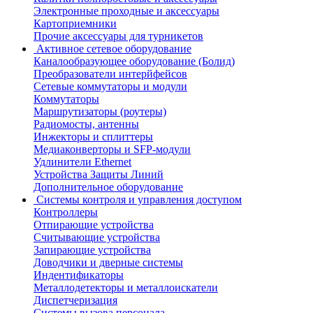
Электронные проходные и аксессуары
Картоприемники
Прочие аксессуары для турникетов
Активное сетевое оборудование
Каналообразующее оборудование (Болид)
Преобразователи интерйфейсов
Сетевые коммутаторы и модули
Коммутаторы
Маршрутизаторы (роутеры)
Радиомосты, антенны
Инжекторы и сплиттеры
Медиаконверторы и SFP-модули
Удлинители Ethernet
Устройства Защиты Линий
Дополнительное оборудование
Системы контроля и управления доступом
Контроллеры
Отпирающие устройства
Считывающие устройства
Запирающие устройства
Доводчики и дверные системы
Индентификаторы
Металлодетекторы и металлоискатели
Диспетчеризация
Системы вызова персонала