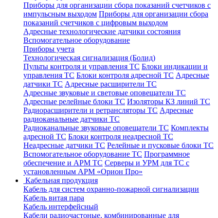
Приборы для организации сбора показаний счетчиков с
импульсным выходом
Приборы для организации сбора
показаний счетчиков с цифровым выходом
Адресные технологические датчики состояния
Вспомогательное оборудование
Приборы учета
Технологическая сигнализация (Болид)
Пульты контроля и управления ТС
Блоки индикации и
управления ТС
Блоки контроля адресной ТС
Адресные
датчики ТС
Адресные расширители ТС
Адресные звуковые и световые оповещатели ТС
Адресные релейные блоки ТС
Изоляторы КЗ линий ТС
Радиорасширители и ретрансляторы ТС
Адресные
радиоканальные датчики ТС
Радиоканальные звуковые оповещатели ТС
Комплекты
адресной ТС
Блоки контроля неадресной ТС
Неадресные датчики ТС
Релейные и пусковые блоки ТС
Вспомогательное оборудование ТС
Программное
обеспечение и АРМ ТС
Серверы и УРМ для ТС с
установленным АРМ «Орион Про»
Кабельная продукция
Кабель для систем охранно-пожарной сигнализации
Кабель витая пара
Кабель интерфейсный
Кабели радиочастоные, комбинированные для