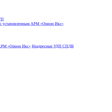
УП
 с установленным АРМ «Орион Икс»
 АРМ «Орион Икс»
Неадресные УДП СПДВ