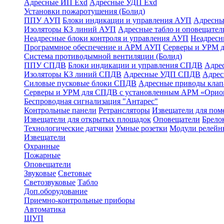
Адресные ИП Exd
Адресные УДП Exd
Установки пожаротушения (Болид)
ППУ АУП
Блоки индикации и управления АУП
Адресны
Изоляторы КЗ линий АУП
Адресные табло и оповещател
Неадресные блоки контроля и управления АУП
Неадрес
Программное обеспечение и АРМ АУП
Серверы и УРМ 
Система противодымной вентиляции (Болид)
ППУ СПДВ
Блоки индикации и управления СПДВ
Адре
Изоляторы КЗ линий СПДВ
Адресные УДП СПДВ
Адрес
Силовые пусковые блоки СПДВ
Адресные приводы кла
Серверы и УРМ для СПДВ с установленным АРМ «Орио
Беспроводная сигнализация "Антарес"
Контрольные панели
Ретрансляторы
Извещатели для по
Извещатели для открытых площадок
Оповещатели
Брело
Технологические датчики
Умные розетки
Модули релейн
Извещатели
Охранные
Пожарные
Оповещатели
Звуковые
Световые
Светозвуковые
Табло
Доп.оборудование
Приемно-контрольные приборы
Автоматика
ЩУП