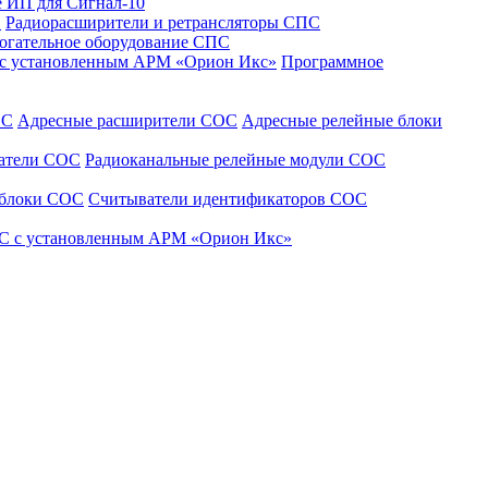
 ИП для Сигнал-10
С
Радиорасширители и ретрансляторы СПС
огательное оборудование СПС
 с установленным АРМ «Орион Икс»
Программное
ОС
Адресные расширители СОС
Адресные релейные блоки
щатели СОС
Радиоканальные релейные модули СОС
 блоки СОС
Считыватели идентификаторов СОС
С с установленным АРМ «Орион Икс»