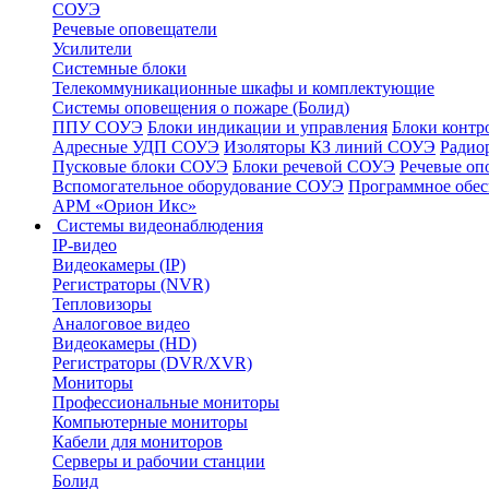
СОУЭ
Речевые оповещатели
Усилители
Системные блоки
Телекоммуникационные шкафы и комплектующие
Системы оповещения о пожаре (Болид)
ППУ СОУЭ
Блоки индикации и управления
Блоки контр
Адресные УДП СОУЭ
Изоляторы КЗ линий СОУЭ
Радио
Пусковые блоки СОУЭ
Блоки речевой СОУЭ
Речевые оп
Вспомогательное оборудование СОУЭ
Программное обе
АРМ «Орион Икс»
Системы видеонаблюдения
IP-видео
Видеокамеры (IP)
Регистраторы (NVR)
Тепловизоры
Аналоговое видео
Видеокамеры (HD)
Регистраторы (DVR/XVR)
Мониторы
Профессиональные мониторы
Компьютерные мониторы
Кабели для мониторов
Серверы и рабочии станции
Болид