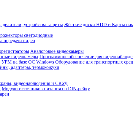
, делители, устройства защиты
Жёсткие диски HDD и Карты па
рожекторы светодиодные
а передачи видео
орегистраторы
Аналоговые видеокамеры
нные видеокамеры
Программное обеспечение для видеонаблюде
x
УРМ на базе ОС Windows
Оборудование для транспортных сред
йны, адаптеры, термокожухи
храны, видеонаблюдения и СКУД
и
Модули источников питания на DIN-рейку
ареи