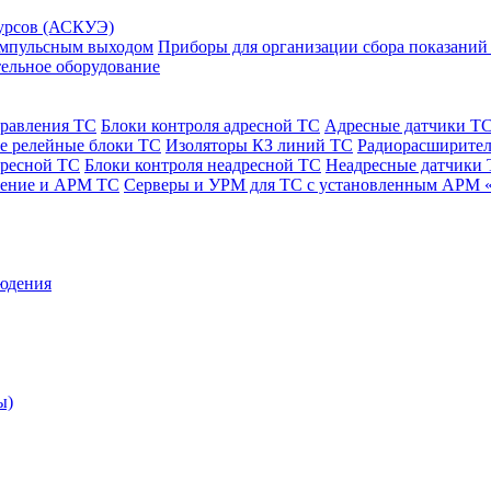
сурсов (АСКУЭ)
 импульсным выходом
Приборы для организации сбора показаний
ельное оборудование
правления ТС
Блоки контроля адресной ТС
Адресные датчики Т
е релейные блоки ТС
Изоляторы КЗ линий ТС
Радиорасширител
дресной ТС
Блоки контроля неадресной ТС
Неадресные датчики
чение и АРМ ТС
Серверы и УРМ для ТС с установленным АРМ 
юдения
ы)