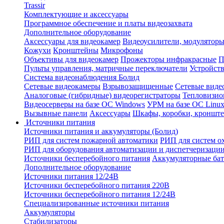
Trassir
Комплектующие и аксессуары
Программное обеспечение и платы видеозахвата
Дополнительное оборудование
Аксессуары для видеокамер
Видеоусилители, модуляторы
Кожухи
Кронштейны
Микрофоны
Объективы для видеокамер
Прожекторы инфракрасные
П
Пульты управления, матричные переключатели
Устройств
Система видеонаблюдения Болид
Сетевые видеокамеры
Взрывозащищенные
Сетевые виде
Аналоговые (гибридные) видеорегистраторы
Тепловизио
Видеосерверы на базе ОС Windows
УРМ на базе ОС Linu
Вызывные панели
Аксессуары
Шкафы, коробки, кронште
Источники питания
Источники питания и аккумуляторы (Болид)
РИП для систем пожарной автоматики
РИП для систем о
РИП для оборудования автоматизации и диспетчеризаци
Источники бесперебойного питания
Аккумуляторные бат
Дополнительное оборудование
Источники питания 12/24В
Источники бесперебойного питания 220В
Источники бесперебойного питания 12/24В
Специализированные источники питания
Аккумуляторы
Стабилизаторы