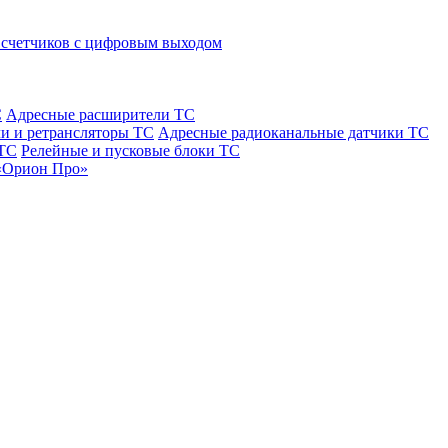
 счетчиков с цифровым выходом
С
Адресные расширители ТС
и и ретрансляторы ТС
Адресные радиоканальные датчики ТС
 ТС
Релейные и пусковые блоки ТС
«Орион Про»