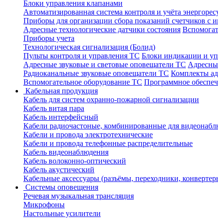
Блоки управления клапанами
Автоматизированная система контроля и учёта энергоре
Приборы для организации сбора показаний счетчиков с
Адресные технологические датчики состояния
Вспомогат
Приборы учета
Технологическая сигнализация (Болид)
Пульты контроля и управления ТС
Блоки индикации и у
Адресные звуковые и световые оповещатели ТС
Адресны
Радиоканальные звуковые оповещатели ТС
Комплекты а
Вспомогательное оборудование ТС
Программное обеспе
Кабельная продукция
Кабель для систем охранно-пожарной сигнализации
Кабель витая пара
Кабель интерфейсный
Кабели радиочастоные, комбинированные для видеонабл
Кабели и провода электротехнические
Кабели и провода телефонные распределительные
Кабель видеонаблюдения
Кабель волоконно-оптический
Кабель акустический
Кабельные аксессуары (разъёмы, переходники, конвертер
Системы оповещения
Речевая музыкальная трансляция
Микрофоны
Настольные усилители