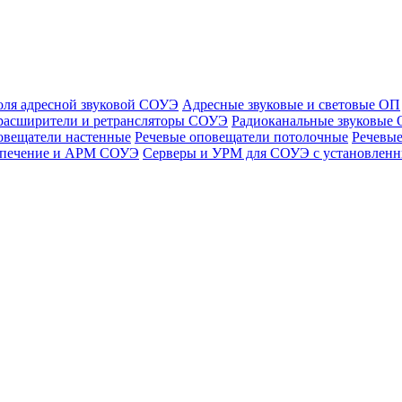
оля адресной звуковой СОУЭ
Адресные звуковые и световые ОП
расширители и ретрансляторы СОУЭ
Радиоканальные звуковые
овещатели настенные
Речевые оповещатели потолочные
Речевые
спечение и АРМ СОУЭ
Серверы и УРМ для СОУЭ с установле