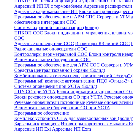
ППКП СПС
Блоки индикации и управления СПС
Блоки 
Адресный ИПТЛ с термокабелем
Адресные расширител
Адресные радиоканальные ИП
Блоки контроля неадресн
Программное обеспечение и АРМ СПС
Серверы и УРМ 
обеспечение интеграции СПС
Система охранной сигнализации (Болид)
ППКОП СОС
Блоки индикации и управления, клавиат
СОС
Адресные оповещатели СОС
Изоляторы КЗ линий СОС
Радиоканальные оповещатели СОС
Контроллеры периметральной СОС
Блоки контроля неа
Вспомогательное оборудование СОС
Программное обеспечение для АРМ СОС
Серверы и УРМ
Средства централизованной охраны (Болид)
Комбинированная система передачи извещений "Эгида"
Программный комплекс автоматизации ПЦО «Эгида-3» 
Система оповещения при УСТА (Болид)
ППУ СО при УСТА
Блоки индикации и управления СО
Блоки речевого оповещения СО при УСТА
Речевые опов
Речевые оповещатели потолочные
Речевые оповещатели 
Вспомогательное оборудование СО при УСТА
Программное обеспечение
Комплекс устройств СПА для взрывоопасных зон (Болид
Барьеры искрозащиты
Изоляторы короткого замыкания Ex
Адресные ИП Exi
Адресные ИП Exm