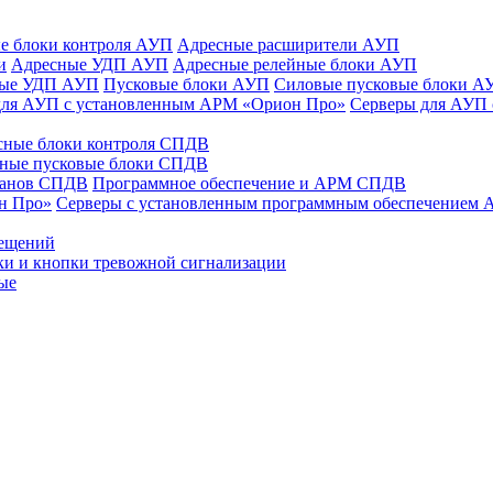
е блоки контроля АУП
Адресные расширители АУП
и
Адресные УДП АУП
Адресные релейные блоки АУП
ные УДП АУП
Пусковые блоки АУП
Силовые пусковые блоки А
для АУП с установленным АРМ «Орион Про»
Серверы для АУП
сные блоки контроля СПДВ
ные пусковые блоки СПДВ
панов СПДВ
Программное обеспечение и АРМ СПДВ
н Про»
Серверы с установленным программным обеспечением
мещений
ки и кнопки тревожной сигнализации
ые