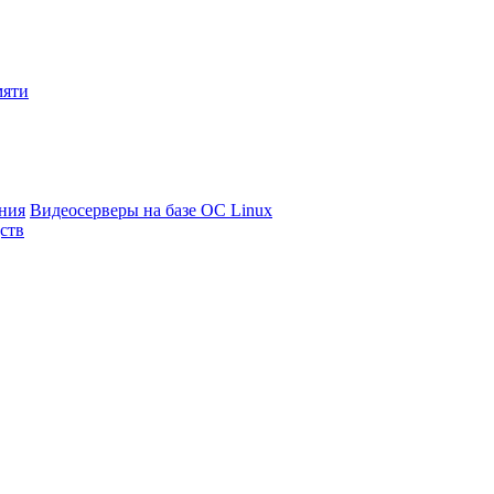
мяти
ния
Видеосерверы на базе ОС Linux
ств