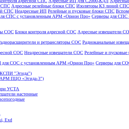
контроля адресной СПС
Адресные ИП для С2000-КДЛ
Адресные
и СПС
Адресные релейные блоки СПС
Изоляторы КЗ линий СП
ой СПС
Неадресные ИП
Релейные и пусковые блоки СПС
Вспом
для СПС с установленным АРМ «Орион Про»
Серверы для СПС
уры СОС
Блоки контроля адресной СОС
Адресные извещатели С
Радиорасширители и ретрансляторы СОС
Радиоканальные изве
дресной СОС
Неадресные извещатели СОС
Релейные и пусковые
 для СОС с установленным АРМ «Орион Про»
Серверы для СО
 (КСПИ "Эгида")
(АРМ ПЦО «Эгида-3")
 при УСТА
ещатели настенные
всепогодные
)
i, Exd