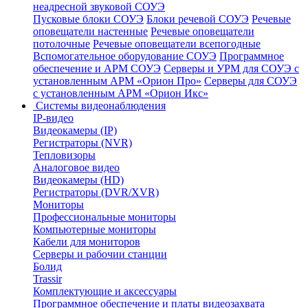
неадресной звуковой СОУЭ
Пусковые блоки СОУЭ
Блоки речевой СОУЭ
Речевые
оповещатели настенные
Речевые оповещатели
потолочные
Речевые оповещатели всепогодные
Вспомогательное оборудование СОУЭ
Программное
обеспечение и АРМ СОУЭ
Серверы и УРМ для СОУЭ с
установленным АРМ «Орион Про»
Серверы для СОУЭ
с установленным АРМ «Орион Икс»
Системы видеонаблюдения
IP-видео
Видеокамеры (IP)
Регистраторы (NVR)
Тепловизоры
Аналоговое видео
Видеокамеры (HD)
Регистраторы (DVR/XVR)
Мониторы
Профессиональные мониторы
Компьютерные мониторы
Кабели для мониторов
Серверы и рабочии станции
Болид
Trassir
Комплектующие и аксессуары
Программное обеспечение и платы видеозахвата