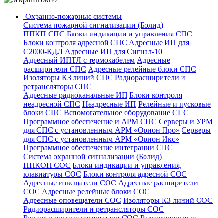
Охранно-пожарные системы
Система пожарной сигнализации (Болид)
ППКП СПС
Блоки индикации и управления СПС
Блоки контроля адресной СПС
Адресные ИП для
С2000-КДЛ
Адресные ИП для Сигнал-10
Адресный ИПТЛ с термокабелем
Адресные
расширители СПС
Адресные релейные блоки СПС
Изоляторы КЗ линий СПС
Радиорасширители и
ретрансляторы СПС
Адресные радиоканальные ИП
Блоки контроля
неадресной СПС
Неадресные ИП
Релейные и пусковые
блоки СПС
Вспомогательное оборудование СПС
Программное обеспечение и АРМ СПС
Серверы и УРМ
для СПС с установленным АРМ «Орион Про»
Серверы
для СПС с установленным АРМ «Орион Икс»
Программное обеспечение интеграции СПС
Система охранной сигнализации (Болид)
ППКОП СОС
Блоки индикации и управления,
клавиатуры СОС
Блоки контроля адресной СОС
Адресные извещатели СОС
Адресные расширители
СОС
Адресные релейные блоки СОС
Адресные оповещатели СОС
Изоляторы КЗ линий СОС
Радиорасширители и ретрансляторы СОС
Радиоканальные извещатели СОС
Радиоканальные