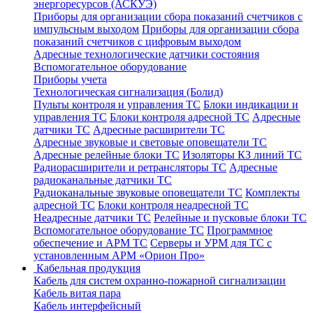
энергоресурсов (АСКУЭ)
Приборы для организации сбора показаний счетчиков с
импульсным выходом
Приборы для организации сбора
показаний счетчиков с цифровым выходом
Адресные технологические датчики состояния
Вспомогательное оборудование
Приборы учета
Технологическая сигнализация (Болид)
Пульты контроля и управления ТС
Блоки индикации и
управления ТС
Блоки контроля адресной ТС
Адресные
датчики ТС
Адресные расширители ТС
Адресные звуковые и световые оповещатели ТС
Адресные релейные блоки ТС
Изоляторы КЗ линий ТС
Радиорасширители и ретрансляторы ТС
Адресные
радиоканальные датчики ТС
Радиоканальные звуковые оповещатели ТС
Комплекты
адресной ТС
Блоки контроля неадресной ТС
Неадресные датчики ТС
Релейные и пусковые блоки ТС
Вспомогательное оборудование ТС
Программное
обеспечение и АРМ ТС
Серверы и УРМ для ТС с
установленным АРМ «Орион Про»
Кабельная продукция
Кабель для систем охранно-пожарной сигнализации
Кабель витая пара
Кабель интерфейсный