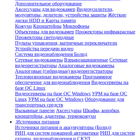
Дополнительное оборудование
Аксессуары для видеокамер
Видеоусилители,
модуляторы, делители, устройства защиты
Жёсткие
диски HDD и Карты памяти
Кожухи
Кронштейны
Микрофоны
Объективы для видеокамер
Прожекторы инфракрасные
Прожекторы светодиодные
Пульты управления, матричные переключатели
Устройства передачи видео
Система видеонаблюдения Болид
Сетевые видеокамеры
Взрывозащищенные
Сетевые
видеорегистраторы
Аналоговые видеокамеры
Аналоговые (гибридные) видеорегистраторы
Тепловизионные видеокамеры
Программное
обеспечение для видеонаблюдения
Видеосерверы на
базе ОС Linux
Видеосерверы на базе ОС Windows
УРМ на базе ОС
Linux
УРМ на базе ОС Windows
Оборудование для
транспортных средств
Вызывные панели
Аксессуары
Шкафы, коробки,
кронштейны, адаптеры, термокожухи
Источники питания
Источники питания и аккумуляторы (Болид)
РИП для систем пожарной автоматики
РИП для систем
охраны, видеонаблюдения и СКУД