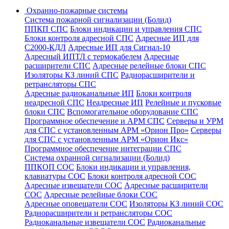
Охранно-пожарные системы
Система пожарной сигнализации (Болид)
ППКП СПС
Блоки индикации и управления СПС
Блоки контроля адресной СПС
Адресные ИП для
С2000-КДЛ
Адресные ИП для Сигнал-10
Адресный ИПТЛ с термокабелем
Адресные
расширители СПС
Адресные релейные блоки СПС
Изоляторы КЗ линий СПС
Радиорасширители и
ретрансляторы СПС
Адресные радиоканальные ИП
Блоки контроля
неадресной СПС
Неадресные ИП
Релейные и пусковые
блоки СПС
Вспомогательное оборудование СПС
Программное обеспечение и АРМ СПС
Серверы и УРМ
для СПС с установленным АРМ «Орион Про»
Серверы
для СПС с установленным АРМ «Орион Икс»
Программное обеспечение интеграции СПС
Система охранной сигнализации (Болид)
ППКОП СОС
Блоки индикации и управления,
клавиатуры СОС
Блоки контроля адресной СОС
Адресные извещатели СОС
Адресные расширители
СОС
Адресные релейные блоки СОС
Адресные оповещатели СОС
Изоляторы КЗ линий СОС
Радиорасширители и ретрансляторы СОС
Радиоканальные извещатели СОС
Радиоканальные