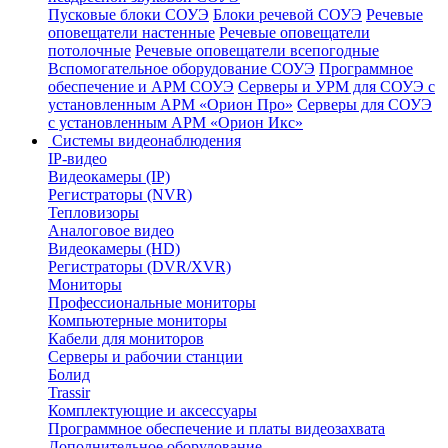
Пусковые блоки СОУЭ
Блоки речевой СОУЭ
Речевые
оповещатели настенные
Речевые оповещатели
потолочные
Речевые оповещатели всепогодные
Вспомогательное оборудование СОУЭ
Программное
обеспечение и АРМ СОУЭ
Серверы и УРМ для СОУЭ с
установленным АРМ «Орион Про»
Серверы для СОУЭ
с установленным АРМ «Орион Икс»
Системы видеонаблюдения
IP-видео
Видеокамеры (IP)
Регистраторы (NVR)
Тепловизоры
Аналоговое видео
Видеокамеры (HD)
Регистраторы (DVR/XVR)
Мониторы
Профессиональные мониторы
Компьютерные мониторы
Кабели для мониторов
Серверы и рабочии станции
Болид
Trassir
Комплектующие и аксессуары
Программное обеспечение и платы видеозахвата
Дополнительное оборудование