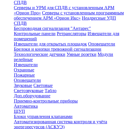
СПДВ
Серверы и УРМ для СПДВ с установленным АРМ
«Орион Про»
Серверы с установленным программным
обеспечением АРМ «Орион Икс»
Неадресные УДП
СПДВ
Беспроводная сигнализация "Антарес"
Контрольные панели
Ретрансляторы
Извещатели для
помещений
Извещатели для открытых площадок
Оповещатели
Брелоки и кнопки тревожной сигнализации
Технологические датчики
Умные розетки
Модули
релейные
Извещатели
Охранные
Пожарные
Оповещатели
Звуковые
Световые
Светозвуковые
Табло
Доп.оборудование
Приемно-контрольные приборы
Автоматика
ЩУП
Блоки управления клапанами
Автоматизированная система контроля и учёта
энергоресурсов (АСКУЭ)