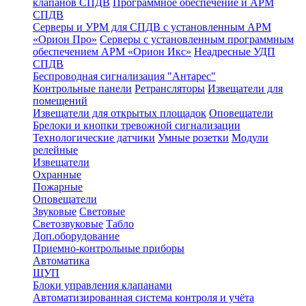
клапанов СПДВ
Программное обеспечение и АРМ
СПДВ
Серверы и УРМ для СПДВ с установленным АРМ
«Орион Про»
Серверы с установленным программным
обеспечением АРМ «Орион Икс»
Неадресные УДП
СПДВ
Беспроводная сигнализация "Антарес"
Контрольные панели
Ретрансляторы
Извещатели для
помещений
Извещатели для открытых площадок
Оповещатели
Брелоки и кнопки тревожной сигнализации
Технологические датчики
Умные розетки
Модули
релейные
Извещатели
Охранные
Пожарные
Оповещатели
Звуковые
Световые
Светозвуковые
Табло
Доп.оборудование
Приемно-контрольные приборы
Автоматика
ЩУП
Блоки управления клапанами
Автоматизированная система контроля и учёта