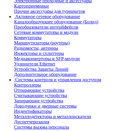
Электронные проходные и аксессуары
Картоприемники
Прочие аксессуары для турникетов
Активное сетевое оборудование
Каналообразующее оборудование (Болид)
Преобразователи интерйфейсов
Сетевые коммутаторы и модули
Коммутаторы
Маршрутизаторы (роутеры)
Радиомосты, антенны
Инжекторы и сплиттеры
Медиаконверторы и SFP-модули
Удлинители Ethernet
Устройства Защиты Линий
Дополнительное оборудование
Системы контроля и управления доступом
Контроллеры
Отпирающие устройства
Считывающие устройства
Запирающие устройства
Доводчики и дверные системы
Индентификаторы
Металлодетекторы и металлоискатели
Диспетчеризация
Системы вызова персонала