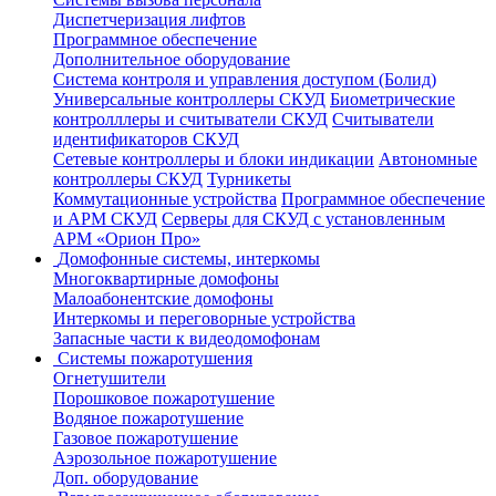
Диспетчеризация лифтов
Программное обеспечение
Дополнительное оборудование
Система контроля и управления доступом (Болид)
Универсальные контроллеры СКУД
Биометрические
контролллеры и считыватели СКУД
Считыватели
идентификаторов СКУД
Сетевые контроллеры и блоки индикации
Автономные
контроллеры СКУД
Турникеты
Коммутационные устройства
Программное обеспечение
и АРМ СКУД
Серверы для СКУД с установленным
АРМ «Орион Про»
Домофонные системы, интеркомы
Многоквартирные домофоны
Малоабонентские домофоны
Интеркомы и переговорные устройства
Запасные части к видеодомофонам
Системы пожаротушения
Огнетушители
Порошковое пожаротушение
Водяное пожаротушение
Газовое пожаротушение
Аэрозольное пожаротушение
Доп. оборудование