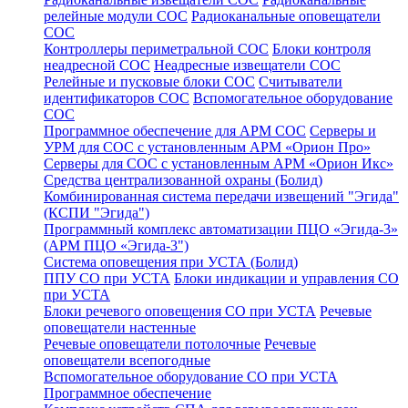
релейные модули СОС
Радиоканальные оповещатели
СОС
Контроллеры периметральной СОС
Блоки контроля
неадресной СОС
Неадресные извещатели СОС
Релейные и пусковые блоки СОС
Считыватели
идентификаторов СОС
Вспомогательное оборудование
СОС
Программное обеспечение для АРМ СОС
Серверы и
УРМ для СОС с установленным АРМ «Орион Про»
Серверы для СОС с установленным АРМ «Орион Икс»
Средства централизованной охраны (Болид)
Комбинированная система передачи извещений "Эгида"
(КСПИ "Эгида")
Программный комплекс автоматизации ПЦО «Эгида-3»
(АРМ ПЦО «Эгида-3")
Система оповещения при УСТА (Болид)
ППУ СО при УСТА
Блоки индикации и управления СО
при УСТА
Блоки речевого оповещения СО при УСТА
Речевые
оповещатели настенные
Речевые оповещатели потолочные
Речевые
оповещатели всепогодные
Вспомогательное оборудование СО при УСТА
Программное обеспечение