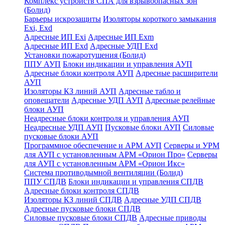
Комплекс устройств СПА для взрывоопасных зон
(Болид)
Барьеры искрозащиты
Изоляторы короткого замыкания
Exi, Exd
Адресные ИП Exi
Адресные ИП Exm
Адресные ИП Exd
Адресные УДП Exd
Установки пожаротушения (Болид)
ППУ АУП
Блоки индикации и управления АУП
Адресные блоки контроля АУП
Адресные расширители
АУП
Изоляторы КЗ линий АУП
Адресные табло и
оповещатели
Адресные УДП АУП
Адресные релейные
блоки АУП
Неадресные блоки контроля и управления АУП
Неадресные УДП АУП
Пусковые блоки АУП
Силовые
пусковые блоки АУП
Программное обеспечение и АРМ АУП
Серверы и УРМ
для АУП с установленным АРМ «Орион Про»
Серверы
для АУП с установленным АРМ «Орион Икс»
Система противодымной вентиляции (Болид)
ППУ СПДВ
Блоки индикации и управления СПДВ
Адресные блоки контроля СПДВ
Изоляторы КЗ линий СПДВ
Адресные УДП СПДВ
Адресные пусковые блоки СПДВ
Силовые пусковые блоки СПДВ
Адресные приводы