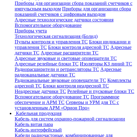
Приборы для организации сбора показаний счетчиков с
импульсным выходом
Приборы для организации сбора
показаний счетчиков с цифровым выходом
Адресные технологические датчики состояния
Вспомогательное оборудование
Приборы учета
Технологическая сигнализация (Болид)
Пульты контроля и управления ТС
Блоки индикации и
управления ТС
Блоки контроля адресной ТС
Адресные
датчики ТС
Адресные расширители ТС
Адресные звуковые и световые оповещатели ТС
Адресные релейные блоки ТС
Изоляторы КЗ линий ТС
Радиорасширители и ретрансляторы ТС
Адресные
радиоканальные датчики ТС
Радиоканальные звуковые оповещатели ТС
Комплекты
адресной ТС
Блоки контроля неадресной ТС
Неадресные датчики ТС
Релейные и пусковые блоки ТС
Вспомогательное оборудование ТС
Программное
обеспечение и АРМ ТС
Серверы и УРМ для ТС с
установленным АРМ «Орион Про»
Кабельная продукция
Кабель для систем охранно-пожарной сигнализации
Кабель витая пара
Кабель интерфейсный
Кабели радиочастоные, комбинированные для