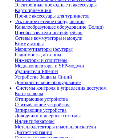
Электронные проходные и аксессуары
Картоприемники
Прочие аксессуары для турникетов
Активное сетевое оборудование
Каналообразующее оборудование (Болид)
Преобразователи интерйфейсов
Сетевые коммутаторы и модули
Коммутаторы
Маршрутизаторы (роутеры)
Радиомосты, антенны
Инжекторы и сплиттеры
Медиаконверторы и SFP-модули
Удлинители Ethernet
Устройства Защиты Линий
Дополнительное оборудование
Системы контроля и управления доступом
Контроллеры
Отпирающие устройства
Считывающие устройства
Запирающие устройства
Доводчики и дверные системы
Индентификаторы
Металлодетекторы и металлоискатели
Диспетчеризация
Системы вызова персонала