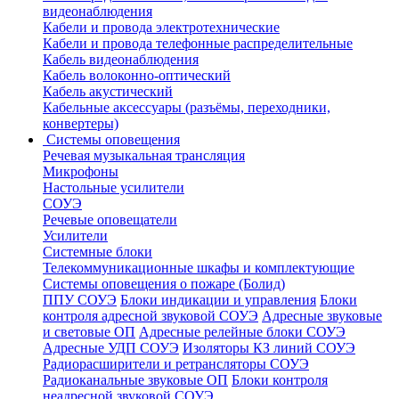
видеонаблюдения
Кабели и провода электротехнические
Кабели и провода телефонные распределительные
Кабель видеонаблюдения
Кабель волоконно-оптический
Кабель акустический
Кабельные аксессуары (разъёмы, переходники,
конвертеры)
Системы оповещения
Речевая музыкальная трансляция
Микрофоны
Настольные усилители
СОУЭ
Речевые оповещатели
Усилители
Системные блоки
Телекоммуникационные шкафы и комплектующие
Системы оповещения о пожаре (Болид)
ППУ СОУЭ
Блоки индикации и управления
Блоки
контроля адресной звуковой СОУЭ
Адресные звуковые
и световые ОП
Адресные релейные блоки СОУЭ
Адресные УДП СОУЭ
Изоляторы КЗ линий СОУЭ
Радиорасширители и ретрансляторы СОУЭ
Радиоканальные звуковые ОП
Блоки контроля
неадресной звуковой СОУЭ