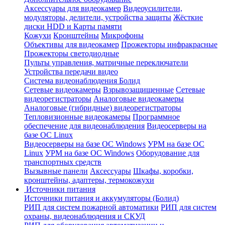
Аксессуары для видеокамер
Видеоусилители,
модуляторы, делители, устройства защиты
Жёсткие
диски HDD и Карты памяти
Кожухи
Кронштейны
Микрофоны
Объективы для видеокамер
Прожекторы инфракрасные
Прожекторы светодиодные
Пульты управления, матричные переключатели
Устройства передачи видео
Система видеонаблюдения Болид
Сетевые видеокамеры
Взрывозащищенные
Сетевые
видеорегистраторы
Аналоговые видеокамеры
Аналоговые (гибридные) видеорегистраторы
Тепловизионные видеокамеры
Программное
обеспечение для видеонаблюдения
Видеосерверы на
базе ОС Linux
Видеосерверы на базе ОС Windows
УРМ на базе ОС
Linux
УРМ на базе ОС Windows
Оборудование для
транспортных средств
Вызывные панели
Аксессуары
Шкафы, коробки,
кронштейны, адаптеры, термокожухи
Источники питания
Источники питания и аккумуляторы (Болид)
РИП для систем пожарной автоматики
РИП для систем
охраны, видеонаблюдения и СКУД