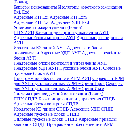
(Болид)
Барьеры искрозащиты
Изоляторы короткого замыкания
Exi, Exd
Адресные ИП Exi
Адресные ИП Exm
Адресные ИП Exd
Адресные УДП Exd
Установки пожаротушения (Болид)
ППУ АУП
Блоки индикации и управления АУП
Адресные блоки контроля АУП
Адресные расширители
АУП
Изоляторы КЗ линий АУП
Адресные табло и
оповещатели
Адресные УДП АУП
Адресные релейные
блоки АУП
Неадресные блоки контроля и управления АУП
Неадресные УДП АУП
Пусковые блоки АУП
Силовые
пусковые блоки АУП
Программное обеспечение и АРМ АУП
Серверы и УРМ
для АУП с установленным АРМ «Орион Про»
Серверы
для АУП с установленным АРМ «Орион Икс»
Система противодымной вентиляции (Болид)
ППУ СПДВ
Блоки индикации и управления СПДВ
Адресные блоки контроля СПДВ
Изоляторы КЗ линий СПДВ
Адресные УДП СПДВ
Адресные пусковые блоки СПДВ
Силовые пусковые блоки СПДВ
Адресные приводы
клапанов СПДВ
Программное обеспечение и АРМ