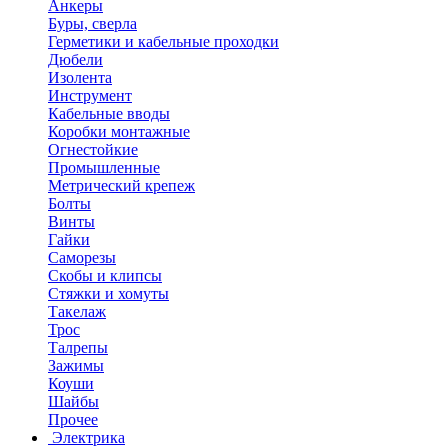
Анкеры
Буры, сверла
Герметики и кабельные проходки
Дюбели
Изолента
Инструмент
Кабельные вводы
Коробки монтажные
Огнестойкие
Промышленные
Метрический крепеж
Болты
Винты
Гайки
Саморезы
Скобы и клипсы
Стяжки и хомуты
Такелаж
Трос
Талрепы
Зажимы
Коуши
Шайбы
Прочее
Электрика