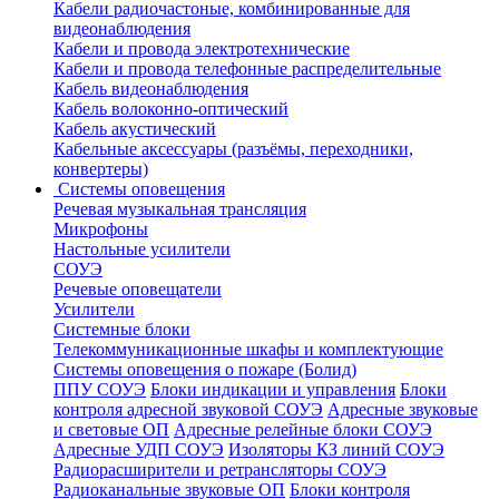
Кабели радиочастоные, комбинированные для
видеонаблюдения
Кабели и провода электротехнические
Кабели и провода телефонные распределительные
Кабель видеонаблюдения
Кабель волоконно-оптический
Кабель акустический
Кабельные аксессуары (разъёмы, переходники,
конвертеры)
Системы оповещения
Речевая музыкальная трансляция
Микрофоны
Настольные усилители
СОУЭ
Речевые оповещатели
Усилители
Системные блоки
Телекоммуникационные шкафы и комплектующие
Системы оповещения о пожаре (Болид)
ППУ СОУЭ
Блоки индикации и управления
Блоки
контроля адресной звуковой СОУЭ
Адресные звуковые
и световые ОП
Адресные релейные блоки СОУЭ
Адресные УДП СОУЭ
Изоляторы КЗ линий СОУЭ
Радиорасширители и ретрансляторы СОУЭ
Радиоканальные звуковые ОП
Блоки контроля