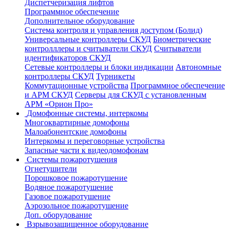
Диспетчеризация лифтов
Программное обеспечение
Дополнительное оборудование
Система контроля и управления доступом (Болид)
Универсальные контроллеры СКУД
Биометрические
контролллеры и считыватели СКУД
Считыватели
идентификаторов СКУД
Сетевые контроллеры и блоки индикации
Автономные
контроллеры СКУД
Турникеты
Коммутационные устройства
Программное обеспечение
и АРМ СКУД
Серверы для СКУД с установленным
АРМ «Орион Про»
Домофонные системы, интеркомы
Многоквартирные домофоны
Малоабонентские домофоны
Интеркомы и переговорные устройства
Запасные части к видеодомофонам
Системы пожаротушения
Огнетушители
Порошковое пожаротушение
Водяное пожаротушение
Газовое пожаротушение
Аэрозольное пожаротушение
Доп. оборудование
Взрывозащищенное оборудование