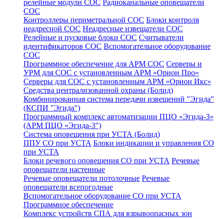
релейные модули СОС
Радиоканальные оповещатели
СОС
Контроллеры периметральной СОС
Блоки контроля
неадресной СОС
Неадресные извещатели СОС
Релейные и пусковые блоки СОС
Считыватели
идентификаторов СОС
Вспомогательное оборудование
СОС
Программное обеспечение для АРМ СОС
Серверы и
УРМ для СОС с установленным АРМ «Орион Про»
Серверы для СОС с установленным АРМ «Орион Икс»
Средства централизованной охраны (Болид)
Комбинированная система передачи извещений "Эгида"
(КСПИ "Эгида")
Программный комплекс автоматизации ПЦО «Эгида-3»
(АРМ ПЦО «Эгида-3")
Система оповещения при УСТА (Болид)
ППУ СО при УСТА
Блоки индикации и управления СО
при УСТА
Блоки речевого оповещения СО при УСТА
Речевые
оповещатели настенные
Речевые оповещатели потолочные
Речевые
оповещатели всепогодные
Вспомогательное оборудование СО при УСТА
Программное обеспечение
Комплекс устройств СПА для взрывоопасных зон