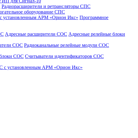
 ИП для Сигнал-10
С
Радиорасширители и ретрансляторы СПС
огательное оборудование СПС
 с установленным АРМ «Орион Икс»
Программное
ОС
Адресные расширители СОС
Адресные релейные блоки
щатели СОС
Радиоканальные релейные модули СОС
 блоки СОС
Считыватели идентификаторов СОС
С с установленным АРМ «Орион Икс»