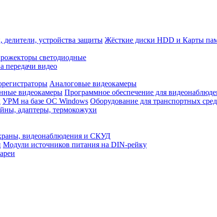
, делители, устройства защиты
Жёсткие диски HDD и Карты па
рожекторы светодиодные
а передачи видео
орегистраторы
Аналоговые видеокамеры
нные видеокамеры
Программное обеспечение для видеонаблюде
x
УРМ на базе ОС Windows
Оборудование для транспортных сред
йны, адаптеры, термокожухи
храны, видеонаблюдения и СКУД
и
Модули источников питания на DIN-рейку
ареи