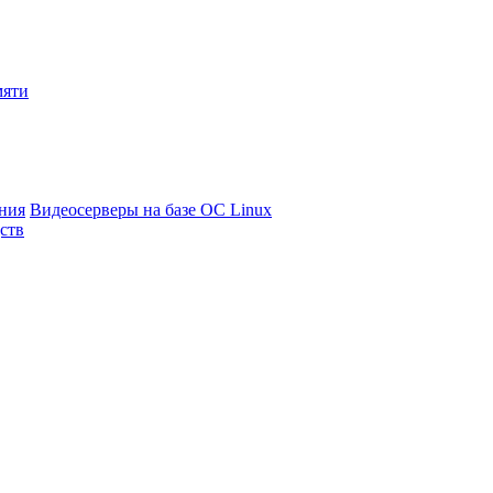
мяти
ния
Видеосерверы на базе ОС Linux
ств