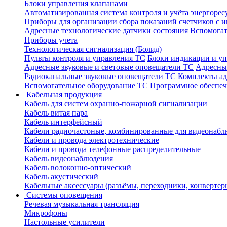
Блоки управления клапанами
Автоматизированная система контроля и учёта энергоре
Приборы для организации сбора показаний счетчиков с
Адресные технологические датчики состояния
Вспомогат
Приборы учета
Технологическая сигнализация (Болид)
Пульты контроля и управления ТС
Блоки индикации и у
Адресные звуковые и световые оповещатели ТС
Адресны
Радиоканальные звуковые оповещатели ТС
Комплекты а
Вспомогательное оборудование ТС
Программное обеспе
Кабельная продукция
Кабель для систем охранно-пожарной сигнализации
Кабель витая пара
Кабель интерфейсный
Кабели радиочастоные, комбинированные для видеонабл
Кабели и провода электротехнические
Кабели и провода телефонные распределительные
Кабель видеонаблюдения
Кабель волоконно-оптический
Кабель акустический
Кабельные аксессуары (разъёмы, переходники, конвертер
Системы оповещения
Речевая музыкальная трансляция
Микрофоны
Настольные усилители