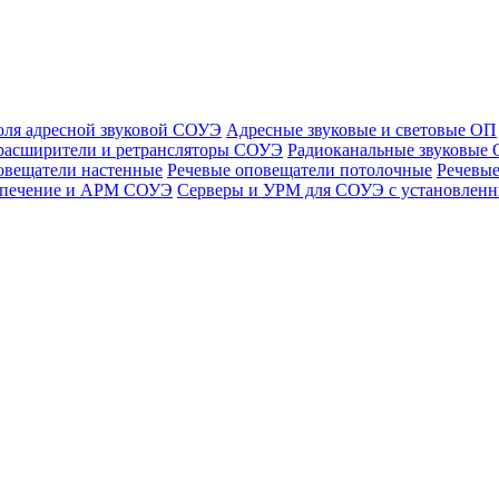
оля адресной звуковой СОУЭ
Адресные звуковые и световые ОП
расширители и ретрансляторы СОУЭ
Радиоканальные звуковые
овещатели настенные
Речевые оповещатели потолочные
Речевые
спечение и АРМ СОУЭ
Серверы и УРМ для СОУЭ с установле