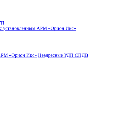
УП
 с установленным АРМ «Орион Икс»
 АРМ «Орион Икс»
Неадресные УДП СПДВ