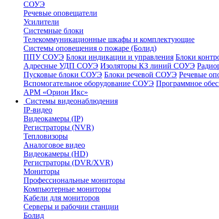
СОУЭ
Речевые оповещатели
Усилители
Системные блоки
Телекоммуникационные шкафы и комплектующие
Системы оповещения о пожаре (Болид)
ППУ СОУЭ
Блоки индикации и управления
Блоки контр
Адресные УДП СОУЭ
Изоляторы КЗ линий СОУЭ
Радио
Пусковые блоки СОУЭ
Блоки речевой СОУЭ
Речевые оп
Вспомогательное оборудование СОУЭ
Программное обе
АРМ «Орион Икс»
Системы видеонаблюдения
IP-видео
Видеокамеры (IP)
Регистраторы (NVR)
Тепловизоры
Аналоговое видео
Видеокамеры (HD)
Регистраторы (DVR/XVR)
Мониторы
Профессиональные мониторы
Компьютерные мониторы
Кабели для мониторов
Серверы и рабочии станции
Болид