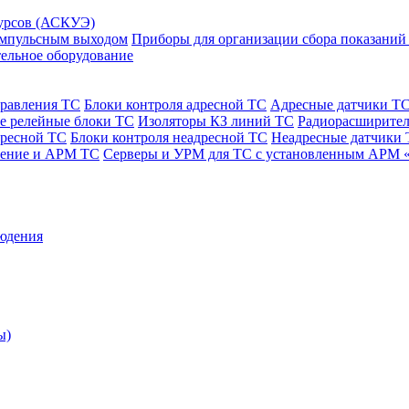
сурсов (АСКУЭ)
 импульсным выходом
Приборы для организации сбора показаний
ельное оборудование
правления ТС
Блоки контроля адресной ТС
Адресные датчики Т
е релейные блоки ТС
Изоляторы КЗ линий ТС
Радиорасширител
дресной ТС
Блоки контроля неадресной ТС
Неадресные датчики
чение и АРМ ТС
Серверы и УРМ для ТС с установленным АРМ 
юдения
ы)