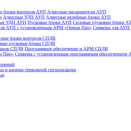
е блоки контроля АУП
Адресные расширители АУП
и
Адресные УДП АУП
Адресные релейные блоки АУП
ные УДП АУП
Пусковые блоки АУП
Силовые пусковые блоки А
для АУП с установленным АРМ «Орион Про»
Серверы для АУП
сные блоки контроля СПДВ
ные пусковые блоки СПДВ
панов СПДВ
Программное обеспечение и АРМ СПДВ
н Про»
Серверы с установленным программным обеспечением
мещений
ки и кнопки тревожной сигнализации
ые