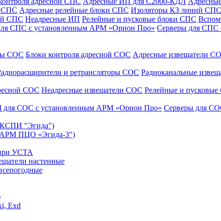
контроля адресной СПС
Адресные ИП для С2000-КДЛ
Адресные
и СПС
Адресные релейные блоки СПС
Изоляторы КЗ линий СП
ой СПС
Неадресные ИП
Релейные и пусковые блоки СПС
Вспом
для СПС с установленным АРМ «Орион Про»
Серверы для СПС
уры СОС
Блоки контроля адресной СОС
Адресные извещатели С
Радиорасширители и ретрансляторы СОС
Радиоканальные изве
дресной СОС
Неадресные извещатели СОС
Релейные и пусковые
 для СОС с установленным АРМ «Орион Про»
Серверы для СО
 (КСПИ "Эгида")
(АРМ ПЦО «Эгида-3")
 при УСТА
ещатели настенные
всепогодные
)
i, Exd