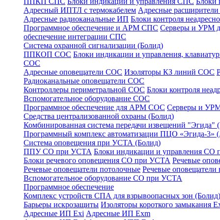
ППКП СПС
Блоки индикации и управления СПС
Блоки 
Адресный ИПТЛ с термокабелем
Адресные расширител
Адресные радиоканальные ИП
Блоки контроля неадресн
Программное обеспечение и АРМ СПС
Серверы и УРМ 
обеспечение интеграции СПС
Система охранной сигнализации (Болид)
ППКОП СОС
Блоки индикации и управления, клавиат
СОС
Адресные оповещатели СОС
Изоляторы КЗ линий СОС
Радиоканальные оповещатели СОС
Контроллеры периметральной СОС
Блоки контроля неа
Вспомогательное оборудование СОС
Программное обеспечение для АРМ СОС
Серверы и УРМ
Средства централизованной охраны (Болид)
Комбинированная система передачи извещений "Эгида"
Программный комплекс автоматизации ПЦО «Эгида-3» 
Система оповещения при УСТА (Болид)
ППУ СО при УСТА
Блоки индикации и управления СО
Блоки речевого оповещения СО при УСТА
Речевые опов
Речевые оповещатели потолочные
Речевые оповещатели 
Вспомогательное оборудование СО при УСТА
Программное обеспечение
Комплекс устройств СПА для взрывоопасных зон (Болид
Барьеры искрозащиты
Изоляторы короткого замыкания Ex
Адресные ИП Exi
Адресные ИП Exm