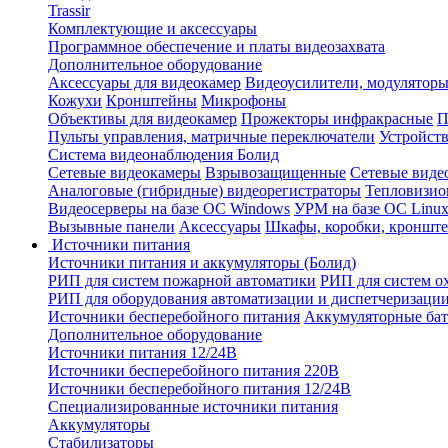
Trassir
Комплектующие и аксессуары
Программное обеспечение и платы видеозахвата
Дополнительное оборудование
Аксессуары для видеокамер
Видеоусилители, модуляторы
Кожухи
Кронштейны
Микрофоны
Объективы для видеокамер
Прожекторы инфракрасные
П
Пульты управления, матричные переключатели
Устройств
Система видеонаблюдения Болид
Сетевые видеокамеры
Взрывозащищенные
Сетевые виде
Аналоговые (гибридные) видеорегистраторы
Тепловизио
Видеосерверы на базе ОС Windows
УРМ на базе ОС Linu
Вызывные панели
Аксессуары
Шкафы, коробки, кронште
Источники питания
Источники питания и аккумуляторы (Болид)
РИП для систем пожарной автоматики
РИП для систем о
РИП для оборудования автоматизации и диспетчеризаци
Источники бесперебойного питания
Аккумуляторные бат
Дополнительное оборудование
Источники питания 12/24В
Источники бесперебойного питания 220В
Источники бесперебойного питания 12/24В
Специализированные источники питания
Аккумуляторы
Стабилизаторы