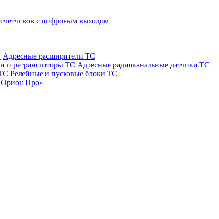
 счетчиков с цифровым выходом
С
Адресные расширители ТС
и и ретрансляторы ТС
Адресные радиоканальные датчики ТС
 ТС
Релейные и пусковые блоки ТС
«Орион Про»