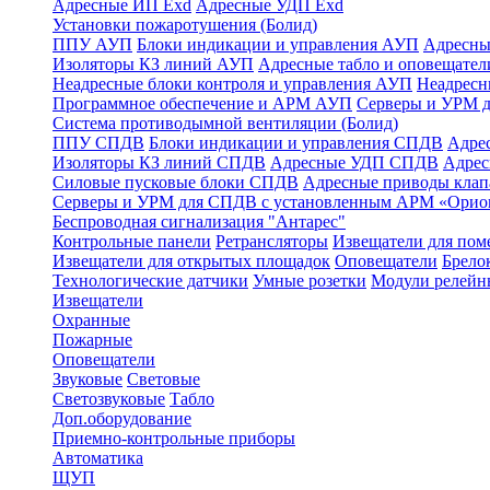
Адресные ИП Exd
Адресные УДП Exd
Установки пожаротушения (Болид)
ППУ АУП
Блоки индикации и управления АУП
Адресны
Изоляторы КЗ линий АУП
Адресные табло и оповещател
Неадресные блоки контроля и управления АУП
Неадрес
Программное обеспечение и АРМ АУП
Серверы и УРМ 
Система противодымной вентиляции (Болид)
ППУ СПДВ
Блоки индикации и управления СПДВ
Адре
Изоляторы КЗ линий СПДВ
Адресные УДП СПДВ
Адрес
Силовые пусковые блоки СПДВ
Адресные приводы кла
Серверы и УРМ для СПДВ с установленным АРМ «Орио
Беспроводная сигнализация "Антарес"
Контрольные панели
Ретрансляторы
Извещатели для по
Извещатели для открытых площадок
Оповещатели
Брело
Технологические датчики
Умные розетки
Модули релейн
Извещатели
Охранные
Пожарные
Оповещатели
Звуковые
Световые
Светозвуковые
Табло
Доп.оборудование
Приемно-контрольные приборы
Автоматика
ЩУП