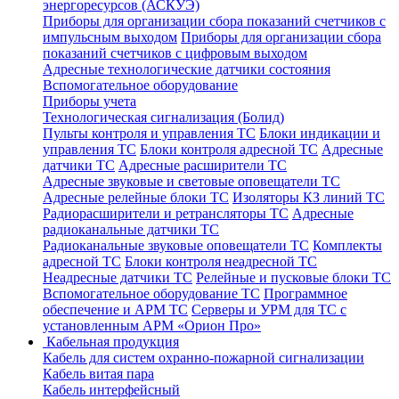
энергоресурсов (АСКУЭ)
Приборы для организации сбора показаний счетчиков с
импульсным выходом
Приборы для организации сбора
показаний счетчиков с цифровым выходом
Адресные технологические датчики состояния
Вспомогательное оборудование
Приборы учета
Технологическая сигнализация (Болид)
Пульты контроля и управления ТС
Блоки индикации и
управления ТС
Блоки контроля адресной ТС
Адресные
датчики ТС
Адресные расширители ТС
Адресные звуковые и световые оповещатели ТС
Адресные релейные блоки ТС
Изоляторы КЗ линий ТС
Радиорасширители и ретрансляторы ТС
Адресные
радиоканальные датчики ТС
Радиоканальные звуковые оповещатели ТС
Комплекты
адресной ТС
Блоки контроля неадресной ТС
Неадресные датчики ТС
Релейные и пусковые блоки ТС
Вспомогательное оборудование ТС
Программное
обеспечение и АРМ ТС
Серверы и УРМ для ТС с
установленным АРМ «Орион Про»
Кабельная продукция
Кабель для систем охранно-пожарной сигнализации
Кабель витая пара
Кабель интерфейсный