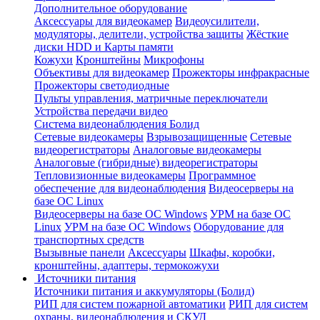
Дополнительное оборудование
Аксессуары для видеокамер
Видеоусилители,
модуляторы, делители, устройства защиты
Жёсткие
диски HDD и Карты памяти
Кожухи
Кронштейны
Микрофоны
Объективы для видеокамер
Прожекторы инфракрасные
Прожекторы светодиодные
Пульты управления, матричные переключатели
Устройства передачи видео
Система видеонаблюдения Болид
Сетевые видеокамеры
Взрывозащищенные
Сетевые
видеорегистраторы
Аналоговые видеокамеры
Аналоговые (гибридные) видеорегистраторы
Тепловизионные видеокамеры
Программное
обеспечение для видеонаблюдения
Видеосерверы на
базе ОС Linux
Видеосерверы на базе ОС Windows
УРМ на базе ОС
Linux
УРМ на базе ОС Windows
Оборудование для
транспортных средств
Вызывные панели
Аксессуары
Шкафы, коробки,
кронштейны, адаптеры, термокожухи
Источники питания
Источники питания и аккумуляторы (Болид)
РИП для систем пожарной автоматики
РИП для систем
охраны, видеонаблюдения и СКУД