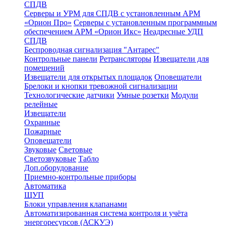
СПДВ
Серверы и УРМ для СПДВ с установленным АРМ
«Орион Про»
Серверы с установленным программным
обеспечением АРМ «Орион Икс»
Неадресные УДП
СПДВ
Беспроводная сигнализация "Антарес"
Контрольные панели
Ретрансляторы
Извещатели для
помещений
Извещатели для открытых площадок
Оповещатели
Брелоки и кнопки тревожной сигнализации
Технологические датчики
Умные розетки
Модули
релейные
Извещатели
Охранные
Пожарные
Оповещатели
Звуковые
Световые
Светозвуковые
Табло
Доп.оборудование
Приемно-контрольные приборы
Автоматика
ЩУП
Блоки управления клапанами
Автоматизированная система контроля и учёта
энергоресурсов (АСКУЭ)