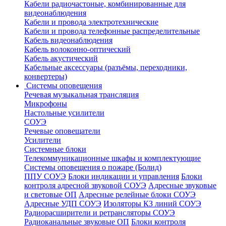
Кабели радиочастоные, комбинированные для
видеонаблюдения
Кабели и провода электротехнические
Кабели и провода телефонные распределительные
Кабель видеонаблюдения
Кабель волоконно-оптический
Кабель акустический
Кабельные аксессуары (разъёмы, переходники,
конвертеры)
Системы оповещения
Речевая музыкальная трансляция
Микрофоны
Настольные усилители
СОУЭ
Речевые оповещатели
Усилители
Системные блоки
Телекоммуникационные шкафы и комплектующие
Системы оповещения о пожаре (Болид)
ППУ СОУЭ
Блоки индикации и управления
Блоки
контроля адресной звуковой СОУЭ
Адресные звуковые
и световые ОП
Адресные релейные блоки СОУЭ
Адресные УДП СОУЭ
Изоляторы КЗ линий СОУЭ
Радиорасширители и ретрансляторы СОУЭ
Радиоканальные звуковые ОП
Блоки контроля