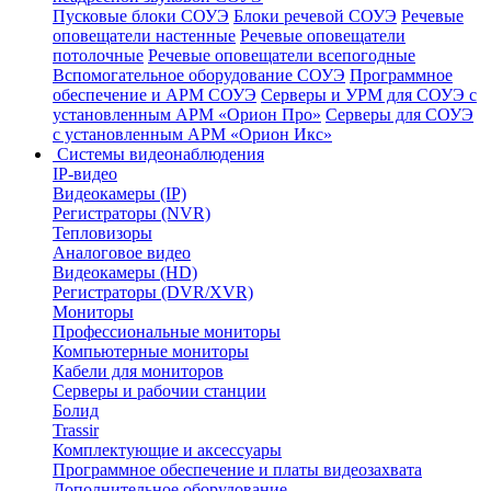
Пусковые блоки СОУЭ
Блоки речевой СОУЭ
Речевые
оповещатели настенные
Речевые оповещатели
потолочные
Речевые оповещатели всепогодные
Вспомогательное оборудование СОУЭ
Программное
обеспечение и АРМ СОУЭ
Серверы и УРМ для СОУЭ с
установленным АРМ «Орион Про»
Серверы для СОУЭ
с установленным АРМ «Орион Икс»
Системы видеонаблюдения
IP-видео
Видеокамеры (IP)
Регистраторы (NVR)
Тепловизоры
Аналоговое видео
Видеокамеры (HD)
Регистраторы (DVR/XVR)
Мониторы
Профессиональные мониторы
Компьютерные мониторы
Кабели для мониторов
Серверы и рабочии станции
Болид
Trassir
Комплектующие и аксессуары
Программное обеспечение и платы видеозахвата
Дополнительное оборудование