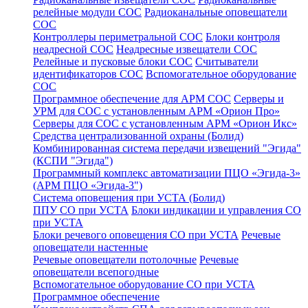
релейные модули СОС
Радиоканальные оповещатели
СОС
Контроллеры периметральной СОС
Блоки контроля
неадресной СОС
Неадресные извещатели СОС
Релейные и пусковые блоки СОС
Считыватели
идентификаторов СОС
Вспомогательное оборудование
СОС
Программное обеспечение для АРМ СОС
Серверы и
УРМ для СОС с установленным АРМ «Орион Про»
Серверы для СОС с установленным АРМ «Орион Икс»
Средства централизованной охраны (Болид)
Комбинированная система передачи извещений "Эгида"
(КСПИ "Эгида")
Программный комплекс автоматизации ПЦО «Эгида-3»
(АРМ ПЦО «Эгида-3")
Система оповещения при УСТА (Болид)
ППУ СО при УСТА
Блоки индикации и управления СО
при УСТА
Блоки речевого оповещения СО при УСТА
Речевые
оповещатели настенные
Речевые оповещатели потолочные
Речевые
оповещатели всепогодные
Вспомогательное оборудование СО при УСТА
Программное обеспечение