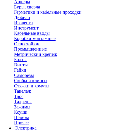
Анкеры
Буры, сверла
Герметики и кабельные проходки
Дюбели
Изолента
Инструмент
Кабельные вводы
Коробки монтажные
Огнестойкие
Промышленные
Метрический крепеж
Болты
Винты
Гайки
Саморезы
Скобы и клипсы
Стяжки и хомуты
Такелаж
Трос
Талрепы
Зажимы
Коуши
Шайбы
Прочее
Электрика