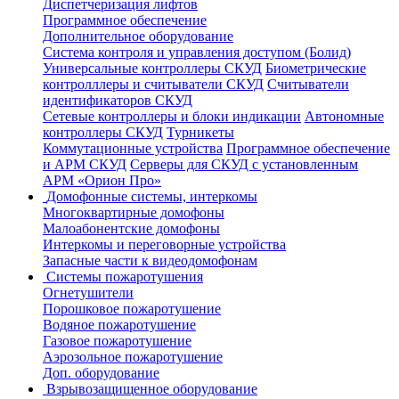
Диспетчеризация лифтов
Программное обеспечение
Дополнительное оборудование
Система контроля и управления доступом (Болид)
Универсальные контроллеры СКУД
Биометрические
контролллеры и считыватели СКУД
Считыватели
идентификаторов СКУД
Сетевые контроллеры и блоки индикации
Автономные
контроллеры СКУД
Турникеты
Коммутационные устройства
Программное обеспечение
и АРМ СКУД
Серверы для СКУД с установленным
АРМ «Орион Про»
Домофонные системы, интеркомы
Многоквартирные домофоны
Малоабонентские домофоны
Интеркомы и переговорные устройства
Запасные части к видеодомофонам
Системы пожаротушения
Огнетушители
Порошковое пожаротушение
Водяное пожаротушение
Газовое пожаротушение
Аэрозольное пожаротушение
Доп. оборудование
Взрывозащищенное оборудование