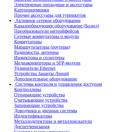
Электронные проходные и аксессуары
Картоприемники
Прочие аксессуары для турникетов
Активное сетевое оборудование
Каналообразующее оборудование (Болид)
Преобразователи интерйфейсов
Сетевые коммутаторы и модули
Коммутаторы
Маршрутизаторы (роутеры)
Радиомосты, антенны
Инжекторы и сплиттеры
Медиаконверторы и SFP-модули
Удлинители Ethernet
Устройства Защиты Линий
Дополнительное оборудование
Системы контроля и управления доступом
Контроллеры
Отпирающие устройства
Считывающие устройства
Запирающие устройства
Доводчики и дверные системы
Индентификаторы
Металлодетекторы и металлоискатели
Диспетчеризация
Системы вызова персонала