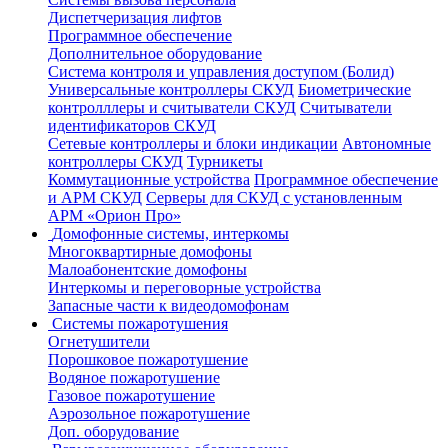
Диспетчеризация лифтов
Программное обеспечение
Дополнительное оборудование
Система контроля и управления доступом (Болид)
Универсальные контроллеры СКУД
Биометрические
контролллеры и считыватели СКУД
Считыватели
идентификаторов СКУД
Сетевые контроллеры и блоки индикации
Автономные
контроллеры СКУД
Турникеты
Коммутационные устройства
Программное обеспечение
и АРМ СКУД
Серверы для СКУД с установленным
АРМ «Орион Про»
Домофонные системы, интеркомы
Многоквартирные домофоны
Малоабонентские домофоны
Интеркомы и переговорные устройства
Запасные части к видеодомофонам
Системы пожаротушения
Огнетушители
Порошковое пожаротушение
Водяное пожаротушение
Газовое пожаротушение
Аэрозольное пожаротушение
Доп. оборудование