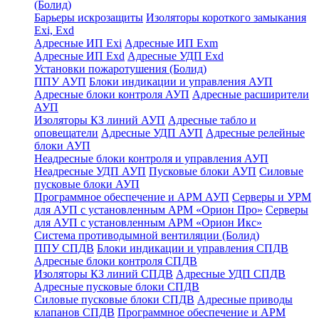
(Болид)
Барьеры искрозащиты
Изоляторы короткого замыкания
Exi, Exd
Адресные ИП Exi
Адресные ИП Exm
Адресные ИП Exd
Адресные УДП Exd
Установки пожаротушения (Болид)
ППУ АУП
Блоки индикации и управления АУП
Адресные блоки контроля АУП
Адресные расширители
АУП
Изоляторы КЗ линий АУП
Адресные табло и
оповещатели
Адресные УДП АУП
Адресные релейные
блоки АУП
Неадресные блоки контроля и управления АУП
Неадресные УДП АУП
Пусковые блоки АУП
Силовые
пусковые блоки АУП
Программное обеспечение и АРМ АУП
Серверы и УРМ
для АУП с установленным АРМ «Орион Про»
Серверы
для АУП с установленным АРМ «Орион Икс»
Система противодымной вентиляции (Болид)
ППУ СПДВ
Блоки индикации и управления СПДВ
Адресные блоки контроля СПДВ
Изоляторы КЗ линий СПДВ
Адресные УДП СПДВ
Адресные пусковые блоки СПДВ
Силовые пусковые блоки СПДВ
Адресные приводы
клапанов СПДВ
Программное обеспечение и АРМ