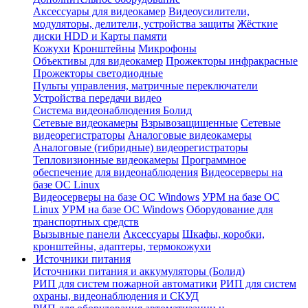
Аксессуары для видеокамер
Видеоусилители,
модуляторы, делители, устройства защиты
Жёсткие
диски HDD и Карты памяти
Кожухи
Кронштейны
Микрофоны
Объективы для видеокамер
Прожекторы инфракрасные
Прожекторы светодиодные
Пульты управления, матричные переключатели
Устройства передачи видео
Система видеонаблюдения Болид
Сетевые видеокамеры
Взрывозащищенные
Сетевые
видеорегистраторы
Аналоговые видеокамеры
Аналоговые (гибридные) видеорегистраторы
Тепловизионные видеокамеры
Программное
обеспечение для видеонаблюдения
Видеосерверы на
базе ОС Linux
Видеосерверы на базе ОС Windows
УРМ на базе ОС
Linux
УРМ на базе ОС Windows
Оборудование для
транспортных средств
Вызывные панели
Аксессуары
Шкафы, коробки,
кронштейны, адаптеры, термокожухи
Источники питания
Источники питания и аккумуляторы (Болид)
РИП для систем пожарной автоматики
РИП для систем
охраны, видеонаблюдения и СКУД