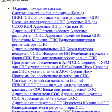
Охранно-пожарные системы
Система пожарной сигнализации (Болид)
ППКП СПС
Блоки индикации и управления СПС
Блоки контроля адресной СПС
Адресные ИП для
С2000-КДЛ
Адресные ИП для Сигнал-10
Адресный ИПТЛ с термокабелем
Адресные
расширители СПС
Адресные релейные блоки СПС
Изоляторы КЗ линий СПС
Радиорасширители и
ретрансляторы СПС
Адресные радиоканальные ИП
Блоки контроля
неадресной СПС
Неадресные ИП
Релейные и пусковые
блоки СПС
Вспомогательное оборудование СПС
Программное обеспечение и АРМ СПС
Серверы и УРМ
для СПС с установленным АРМ «Орион Про»
Серверы
для СПС с установленным АРМ «Орион Икс»
Программное обеспечение интеграции СПС
Система охранной сигнализации (Болид)
ППКОП СОС
Блоки индикации и управления,
клавиатуры СОС
Блоки контроля адресной СОС
Адресные извещатели СОС
Адресные расширители
СОС
Адресные релейные блоки СОС
Адресные оповещатели СОС
Изоляторы КЗ линий СОС
Радиорасширители и ретрансляторы СОС
Радиоканальные извещатели СОС
Радиоканальные