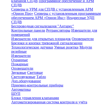
клапанов СПДВ
Программное обеспечение и АРМ
СПДВ
Серверы и УРМ для СПДВ с установленным АРМ
«Орион Про»
Серверы с установленным программным
обеспечением АРМ «Орион Икс»
Неадресные УДП
СПДВ
Беспроводная сигнализация "Антарес"
Контрольные панели
Ретрансляторы
Извещатели для
помещений
Извещатели для открытых площадок
Оповещатели
Брелоки и кнопки тревожной сигнализации
Технологические датчики
Умные розетки
Модули
релейные
Извещатели
Охранные
Пожарные
Оповещатели
Звуковые
Световые
Светозвуковые
Табло
Доп.оборудование
Приемно-контрольные приборы
Автоматика
ЩУП
Блоки управления клапанами
Автоматизированная система контроля и учёта