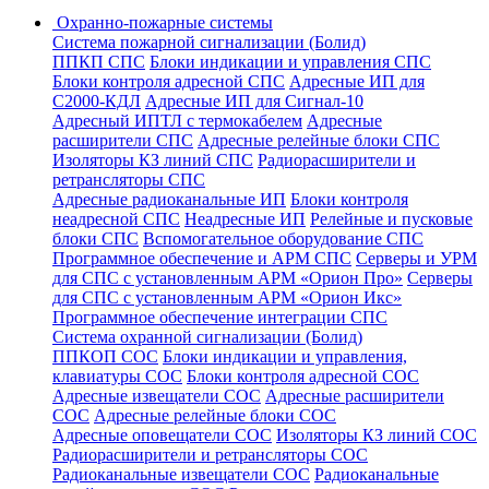
Охранно-пожарные системы
Система пожарной сигнализации (Болид)
ППКП СПС
Блоки индикации и управления СПС
Блоки контроля адресной СПС
Адресные ИП для
С2000-КДЛ
Адресные ИП для Сигнал-10
Адресный ИПТЛ с термокабелем
Адресные
расширители СПС
Адресные релейные блоки СПС
Изоляторы КЗ линий СПС
Радиорасширители и
ретрансляторы СПС
Адресные радиоканальные ИП
Блоки контроля
неадресной СПС
Неадресные ИП
Релейные и пусковые
блоки СПС
Вспомогательное оборудование СПС
Программное обеспечение и АРМ СПС
Серверы и УРМ
для СПС с установленным АРМ «Орион Про»
Серверы
для СПС с установленным АРМ «Орион Икс»
Программное обеспечение интеграции СПС
Система охранной сигнализации (Болид)
ППКОП СОС
Блоки индикации и управления,
клавиатуры СОС
Блоки контроля адресной СОС
Адресные извещатели СОС
Адресные расширители
СОС
Адресные релейные блоки СОС
Адресные оповещатели СОС
Изоляторы КЗ линий СОС
Радиорасширители и ретрансляторы СОС
Радиоканальные извещатели СОС
Радиоканальные