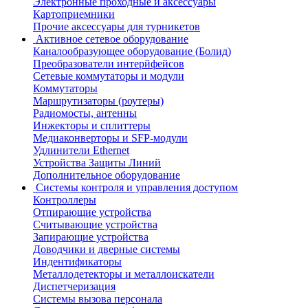
Электронные проходные и аксессуары
Картоприемники
Прочие аксессуары для турникетов
Активное сетевое оборудование
Каналообразующее оборудование (Болид)
Преобразователи интерйфейсов
Сетевые коммутаторы и модули
Коммутаторы
Маршрутизаторы (роутеры)
Радиомосты, антенны
Инжекторы и сплиттеры
Медиаконверторы и SFP-модули
Удлинители Ethernet
Устройства Защиты Линий
Дополнительное оборудование
Системы контроля и управления доступом
Контроллеры
Отпирающие устройства
Считывающие устройства
Запирающие устройства
Доводчики и дверные системы
Индентификаторы
Металлодетекторы и металлоискатели
Диспетчеризация
Системы вызова персонала