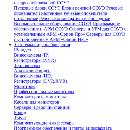
неадресной звуковой СОУЭ
Пусковые блоки СОУЭ
Блоки речевой СОУЭ
Речевые
оповещатели настенные
Речевые оповещатели
потолочные
Речевые оповещатели всепогодные
Вспомогательное оборудование СОУЭ
Программное
обеспечение и АРМ СОУЭ
Серверы и УРМ для СОУЭ с
установленным АРМ «Орион Про»
Серверы для СОУЭ
с установленным АРМ «Орион Икс»
Системы видеонаблюдения
IP-видео
Видеокамеры (IP)
Регистраторы (NVR)
Тепловизоры
Аналоговое видео
Видеокамеры (HD)
Регистраторы (DVR/XVR)
Мониторы
Профессиональные мониторы
Компьютерные мониторы
Кабели для мониторов
Серверы и рабочии станции
Болид
Trassir
Комплектующие и аксессуары
Программное обеспечение и платы видеозахвата