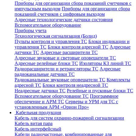
Приборы для организации сбора показаний счетчиков с
импульсным выходом
Приборы для организации сбора
показаний счетчиков с цифровым выходом
Адресные технологические датчики состояния
Вспомогательное оборудование
Приборы учета
Технологическая сигнализация (Болид)
Пульты контроля и управления ТС
Блоки индикации и
управления ТС
Блоки контроля адресной ТС
Адресные
датчики ТС
Адресные расширители ТС
Адресные звуковые и световые оповещатели ТС
Адресные релейные блоки ТС
Изоляторы КЗ линий ТС
Радиорасширители и ретрансляторы ТС
Адресные
радиоканальные датчики ТС
Радиоканальные звуковые оповещатели ТС
Комплекты
адресной ТС
Блоки контроля неадресной ТС
Неадресные датчики ТС
Релейные и пусковые блоки ТС
Вспомогательное оборудование ТС
Программное
обеспечение и АРМ ТС
Серверы и УРМ для ТС с
установленным АРМ «Орион Про»
Кабельная продукция
Кабель для систем охранно-пожарной сигнализации
Кабель витая пара
Кабель интерфейсный
Кабели радиочастоные, комбинированные для