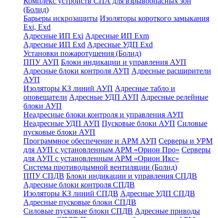
Комплекс устройств СПА для взрывоопасных зон
(Болид)
Барьеры искрозащиты
Изоляторы короткого замыкания
Exi, Exd
Адресные ИП Exi
Адресные ИП Exm
Адресные ИП Exd
Адресные УДП Exd
Установки пожаротушения (Болид)
ППУ АУП
Блоки индикации и управления АУП
Адресные блоки контроля АУП
Адресные расширители
АУП
Изоляторы КЗ линий АУП
Адресные табло и
оповещатели
Адресные УДП АУП
Адресные релейные
блоки АУП
Неадресные блоки контроля и управления АУП
Неадресные УДП АУП
Пусковые блоки АУП
Силовые
пусковые блоки АУП
Программное обеспечение и АРМ АУП
Серверы и УРМ
для АУП с установленным АРМ «Орион Про»
Серверы
для АУП с установленным АРМ «Орион Икс»
Система противодымной вентиляции (Болид)
ППУ СПДВ
Блоки индикации и управления СПДВ
Адресные блоки контроля СПДВ
Изоляторы КЗ линий СПДВ
Адресные УДП СПДВ
Адресные пусковые блоки СПДВ
Силовые пусковые блоки СПДВ
Адресные приводы