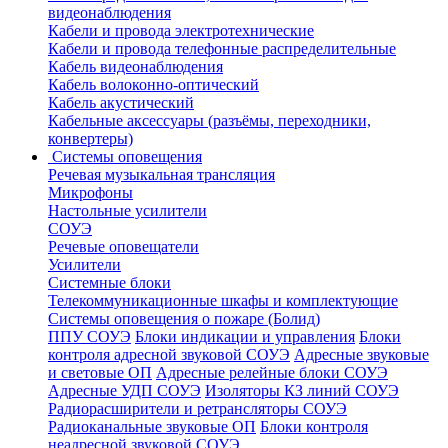
видеонаблюдения
Кабели и провода электротехнические
Кабели и провода телефонные распределительные
Кабель видеонаблюдения
Кабель волоконно-оптический
Кабель акустический
Кабельные аксессуары (разъёмы, переходники,
конвертеры)
Системы оповещения
Речевая музыкальная трансляция
Микрофоны
Настольные усилители
СОУЭ
Речевые оповещатели
Усилители
Системные блоки
Телекоммуникационные шкафы и комплектующие
Системы оповещения о пожаре (Болид)
ППУ СОУЭ
Блоки индикации и управления
Блоки
контроля адресной звуковой СОУЭ
Адресные звуковые
и световые ОП
Адресные релейные блоки СОУЭ
Адресные УДП СОУЭ
Изоляторы КЗ линий СОУЭ
Радиорасширители и ретрансляторы СОУЭ
Радиоканальные звуковые ОП
Блоки контроля
неадресной звуковой СОУЭ