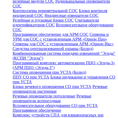
релейные модули СОС
Радиоканальные оповещатели
СОС
Контроллеры периметральной СОС
Блоки контроля
неадресной СОС
Неадресные извещатели СОС
Релейные и пусковые блоки СОС
Считыватели
идентификаторов СОС
Вспомогательное оборудование
СОС
Программное обеспечение для АРМ СОС
Серверы и
УРМ для СОС с установленным АРМ «Орион Про»
Серверы для СОС с установленным АРМ «Орион Икс»
Средства централизованной охраны (Болид)
Комбинированная система передачи извещений "Эгида"
(КСПИ "Эгида")
Программный комплекс автоматизации ПЦО «Эгида-3»
(АРМ ПЦО «Эгида-3")
Система оповещения при УСТА (Болид)
ППУ СО при УСТА
Блоки индикации и управления СО
при УСТА
Блоки речевого оповещения СО при УСТА
Речевые
оповещатели настенные
Речевые оповещатели потолочные
Речевые
оповещатели всепогодные
Вспомогательное оборудование СО при УСТА
Программное обеспечение
Комплекс устройств СПА для взрывоопасных зон