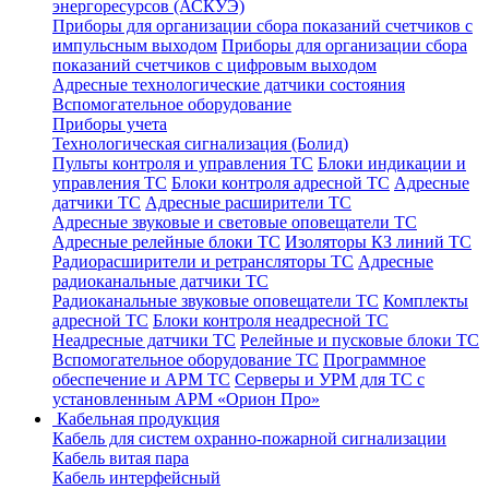
энергоресурсов (АСКУЭ)
Приборы для организации сбора показаний счетчиков с
импульсным выходом
Приборы для организации сбора
показаний счетчиков с цифровым выходом
Адресные технологические датчики состояния
Вспомогательное оборудование
Приборы учета
Технологическая сигнализация (Болид)
Пульты контроля и управления ТС
Блоки индикации и
управления ТС
Блоки контроля адресной ТС
Адресные
датчики ТС
Адресные расширители ТС
Адресные звуковые и световые оповещатели ТС
Адресные релейные блоки ТС
Изоляторы КЗ линий ТС
Радиорасширители и ретрансляторы ТС
Адресные
радиоканальные датчики ТС
Радиоканальные звуковые оповещатели ТС
Комплекты
адресной ТС
Блоки контроля неадресной ТС
Неадресные датчики ТС
Релейные и пусковые блоки ТС
Вспомогательное оборудование ТС
Программное
обеспечение и АРМ ТС
Серверы и УРМ для ТС с
установленным АРМ «Орион Про»
Кабельная продукция
Кабель для систем охранно-пожарной сигнализации
Кабель витая пара
Кабель интерфейсный