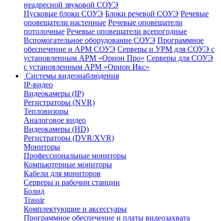
неадресной звуковой СОУЭ
Пусковые блоки СОУЭ
Блоки речевой СОУЭ
Речевые
оповещатели настенные
Речевые оповещатели
потолочные
Речевые оповещатели всепогодные
Вспомогательное оборудование СОУЭ
Программное
обеспечение и АРМ СОУЭ
Серверы и УРМ для СОУЭ с
установленным АРМ «Орион Про»
Серверы для СОУЭ
с установленным АРМ «Орион Икс»
Системы видеонаблюдения
IP-видео
Видеокамеры (IP)
Регистраторы (NVR)
Тепловизоры
Аналоговое видео
Видеокамеры (HD)
Регистраторы (DVR/XVR)
Мониторы
Профессиональные мониторы
Компьютерные мониторы
Кабели для мониторов
Серверы и рабочии станции
Болид
Trassir
Комплектующие и аксессуары
Программное обеспечение и платы видеозахвата