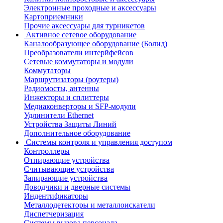
Электронные проходные и аксессуары
Картоприемники
Прочие аксессуары для турникетов
Активное сетевое оборудование
Каналообразующее оборудование (Болид)
Преобразователи интерйфейсов
Сетевые коммутаторы и модули
Коммутаторы
Маршрутизаторы (роутеры)
Радиомосты, антенны
Инжекторы и сплиттеры
Медиаконверторы и SFP-модули
Удлинители Ethernet
Устройства Защиты Линий
Дополнительное оборудование
Системы контроля и управления доступом
Контроллеры
Отпирающие устройства
Считывающие устройства
Запирающие устройства
Доводчики и дверные системы
Индентификаторы
Металлодетекторы и металлоискатели
Диспетчеризация
Системы вызова персонала