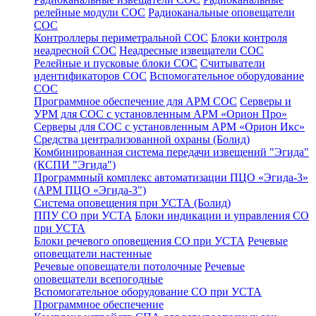
релейные модули СОС
Радиоканальные оповещатели
СОС
Контроллеры периметральной СОС
Блоки контроля
неадресной СОС
Неадресные извещатели СОС
Релейные и пусковые блоки СОС
Считыватели
идентификаторов СОС
Вспомогательное оборудование
СОС
Программное обеспечение для АРМ СОС
Серверы и
УРМ для СОС с установленным АРМ «Орион Про»
Серверы для СОС с установленным АРМ «Орион Икс»
Средства централизованной охраны (Болид)
Комбинированная система передачи извещений "Эгида"
(КСПИ "Эгида")
Программный комплекс автоматизации ПЦО «Эгида-3»
(АРМ ПЦО «Эгида-3")
Система оповещения при УСТА (Болид)
ППУ СО при УСТА
Блоки индикации и управления СО
при УСТА
Блоки речевого оповещения СО при УСТА
Речевые
оповещатели настенные
Речевые оповещатели потолочные
Речевые
оповещатели всепогодные
Вспомогательное оборудование СО при УСТА
Программное обеспечение