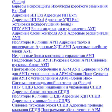
(Болид)
Барьеры искрозащиты
Изоляторы короткого замыкания
Exi, Exd
Адресные ИП Exi
Адресные ИП Exm
Адресные ИП Exd
Адресные УДП Exd
Установки пожаротушения (Болид)
ППУ АУП
Блоки индикации и управления АУП
Адресные блоки контроля АУП
Адресные расширители
АУП
Изоляторы КЗ линий АУП
Адресные табло и
оповещатели
Адресные УДП АУП
Адресные релейные
блоки АУП
Неадресные блоки контроля и управления АУП
Неадресные УДП АУП
Пусковые блоки АУП
Силовые
пусковые блоки АУП
Программное обеспечение и АРМ АУП
Серверы и УРМ
для АУП с установленным АРМ «Орион Про»
Серверы
для АУП с установленным АРМ «Орион Икс»
Система противодымной вентиляции (Болид)
ППУ СПДВ
Блоки индикации и управления СПДВ
Адресные блоки контроля СПДВ
Изоляторы КЗ линий СПДВ
Адресные УДП СПДВ
Адресные пусковые блоки СПДВ
Силовые пусковые блоки СПДВ
Адресные приводы
клапанов СПДВ
Программное обеспечение и АРМ