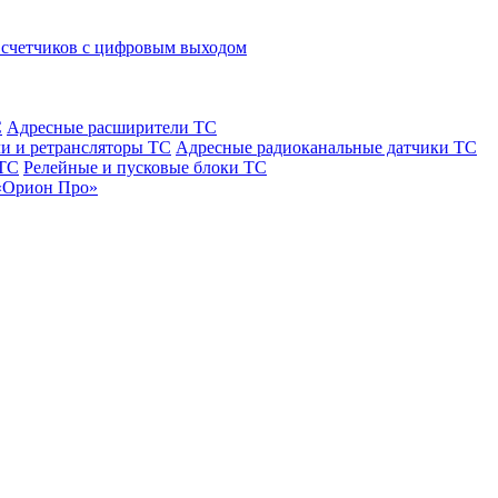
 счетчиков с цифровым выходом
С
Адресные расширители ТС
и и ретрансляторы ТС
Адресные радиоканальные датчики ТС
 ТС
Релейные и пусковые блоки ТС
«Орион Про»