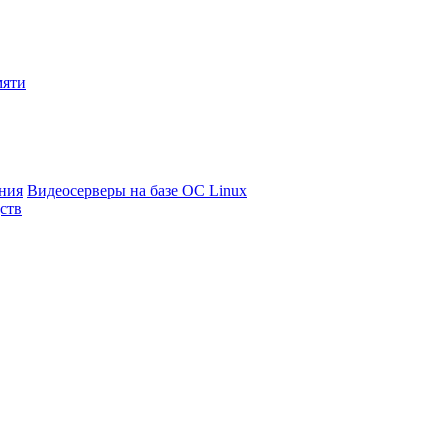
мяти
ния
Видеосерверы на базе ОС Linux
ств