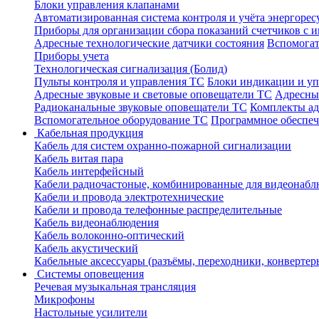
Блоки управления клапанами
Автоматизированная система контроля и учёта энергоре
Приборы для организации сбора показаний счетчиков с
Адресные технологические датчики состояния
Вспомогат
Приборы учета
Технологическая сигнализация (Болид)
Пульты контроля и управления ТС
Блоки индикации и у
Адресные звуковые и световые оповещатели ТС
Адресны
Радиоканальные звуковые оповещатели ТС
Комплекты а
Вспомогательное оборудование ТС
Программное обеспе
Кабельная продукция
Кабель для систем охранно-пожарной сигнализации
Кабель витая пара
Кабель интерфейсный
Кабели радиочастоные, комбинированные для видеонабл
Кабели и провода электротехнические
Кабели и провода телефонные распределительные
Кабель видеонаблюдения
Кабель волоконно-оптический
Кабель акустический
Кабельные аксессуары (разъёмы, переходники, конвертер
Системы оповещения
Речевая музыкальная трансляция
Микрофоны
Настольные усилители