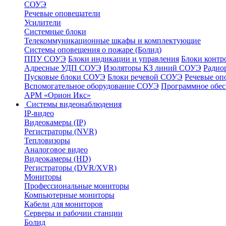
СОУЭ
Речевые оповещатели
Усилители
Системные блоки
Телекоммуникационные шкафы и комплектующие
Системы оповещения о пожаре (Болид)
ППУ СОУЭ
Блоки индикации и управления
Блоки контр
Адресные УДП СОУЭ
Изоляторы КЗ линий СОУЭ
Радио
Пусковые блоки СОУЭ
Блоки речевой СОУЭ
Речевые оп
Вспомогательное оборудование СОУЭ
Программное обе
АРМ «Орион Икс»
Системы видеонаблюдения
IP-видео
Видеокамеры (IP)
Регистраторы (NVR)
Тепловизоры
Аналоговое видео
Видеокамеры (HD)
Регистраторы (DVR/XVR)
Мониторы
Профессиональные мониторы
Компьютерные мониторы
Кабели для мониторов
Серверы и рабочии станции
Болид