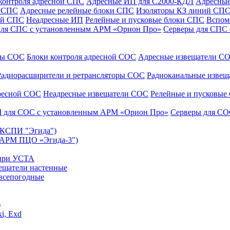
контроля адресной СПС
Адресные ИП для С2000-КДЛ
Адресные
и СПС
Адресные релейные блоки СПС
Изоляторы КЗ линий СП
ой СПС
Неадресные ИП
Релейные и пусковые блоки СПС
Вспом
для СПС с установленным АРМ «Орион Про»
Серверы для СПС
уры СОС
Блоки контроля адресной СОС
Адресные извещатели С
Радиорасширители и ретрансляторы СОС
Радиоканальные изве
дресной СОС
Неадресные извещатели СОС
Релейные и пусковые
 для СОС с установленным АРМ «Орион Про»
Серверы для СО
 (КСПИ "Эгида")
(АРМ ПЦО «Эгида-3")
 при УСТА
ещатели настенные
всепогодные
)
i, Exd