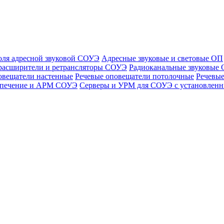
оля адресной звуковой СОУЭ
Адресные звуковые и световые ОП
расширители и ретрансляторы СОУЭ
Радиоканальные звуковые
овещатели настенные
Речевые оповещатели потолочные
Речевые
спечение и АРМ СОУЭ
Серверы и УРМ для СОУЭ с установле