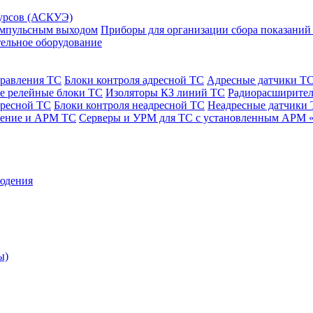
сурсов (АСКУЭ)
 импульсным выходом
Приборы для организации сбора показаний
ельное оборудование
правления ТС
Блоки контроля адресной ТС
Адресные датчики Т
е релейные блоки ТС
Изоляторы КЗ линий ТС
Радиорасширител
дресной ТС
Блоки контроля неадресной ТС
Неадресные датчики
чение и АРМ ТС
Серверы и УРМ для ТС с установленным АРМ 
юдения
ы)