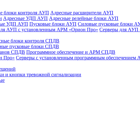
е блоки контроля АУП
Адресные расширители АУП
и
Адресные УДП АУП
Адресные релейные блоки АУП
ные УДП АУП
Пусковые блоки АУП
Силовые пусковые блоки А
для АУП с установленным АРМ «Орион Про»
Серверы для АУП
сные блоки контроля СПДВ
ные пусковые блоки СПДВ
панов СПДВ
Программное обеспечение и АРМ СПДВ
н Про»
Серверы с установленным программным обеспечением
мещений
ки и кнопки тревожной сигнализации
ые