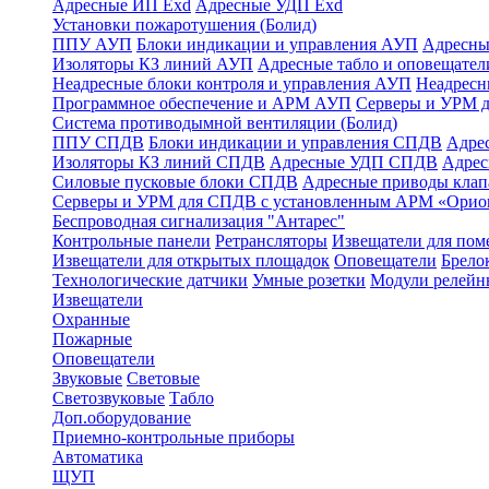
Адресные ИП Exd
Адресные УДП Exd
Установки пожаротушения (Болид)
ППУ АУП
Блоки индикации и управления АУП
Адресны
Изоляторы КЗ линий АУП
Адресные табло и оповещател
Неадресные блоки контроля и управления АУП
Неадрес
Программное обеспечение и АРМ АУП
Серверы и УРМ 
Система противодымной вентиляции (Болид)
ППУ СПДВ
Блоки индикации и управления СПДВ
Адре
Изоляторы КЗ линий СПДВ
Адресные УДП СПДВ
Адрес
Силовые пусковые блоки СПДВ
Адресные приводы кла
Серверы и УРМ для СПДВ с установленным АРМ «Орио
Беспроводная сигнализация "Антарес"
Контрольные панели
Ретрансляторы
Извещатели для по
Извещатели для открытых площадок
Оповещатели
Брело
Технологические датчики
Умные розетки
Модули релейн
Извещатели
Охранные
Пожарные
Оповещатели
Звуковые
Световые
Светозвуковые
Табло
Доп.оборудование
Приемно-контрольные приборы
Автоматика
ЩУП