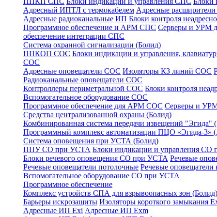
ППКП СПС
Блоки индикации и управления СПС
Блоки 
Адресный ИПТЛ с термокабелем
Адресные расширител
Адресные радиоканальные ИП
Блоки контроля неадресн
Программное обеспечение и АРМ СПС
Серверы и УРМ 
обеспечение интеграции СПС
Система охранной сигнализации (Болид)
ППКОП СОС
Блоки индикации и управления, клавиат
СОС
Адресные оповещатели СОС
Изоляторы КЗ линий СОС
Радиоканальные оповещатели СОС
Контроллеры периметральной СОС
Блоки контроля неа
Вспомогательное оборудование СОС
Программное обеспечение для АРМ СОС
Серверы и УРМ
Средства централизованной охраны (Болид)
Комбинированная система передачи извещений "Эгида"
Программный комплекс автоматизации ПЦО «Эгида-3» 
Система оповещения при УСТА (Болид)
ППУ СО при УСТА
Блоки индикации и управления СО
Блоки речевого оповещения СО при УСТА
Речевые опов
Речевые оповещатели потолочные
Речевые оповещатели 
Вспомогательное оборудование СО при УСТА
Программное обеспечение
Комплекс устройств СПА для взрывоопасных зон (Болид
Барьеры искрозащиты
Изоляторы короткого замыкания Ex
Адресные ИП Exi
Адресные ИП Exm