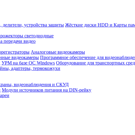
, делители, устройства защиты
Жёсткие диски HDD и Карты па
рожекторы светодиодные
а передачи видео
орегистраторы
Аналоговые видеокамеры
нные видеокамеры
Программное обеспечение для видеонаблюде
x
УРМ на базе ОС Windows
Оборудование для транспортных сред
йны, адаптеры, термокожухи
храны, видеонаблюдения и СКУД
и
Модули источников питания на DIN-рейку
ареи