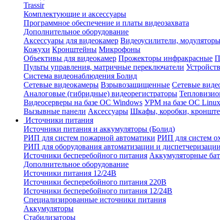
Trassir
Комплектующие и аксессуары
Программное обеспечение и платы видеозахвата
Дополнительное оборудование
Аксессуары для видеокамер
Видеоусилители, модуляторы
Кожухи
Кронштейны
Микрофоны
Объективы для видеокамер
Прожекторы инфракрасные
П
Пульты управления, матричные переключатели
Устройств
Система видеонаблюдения Болид
Сетевые видеокамеры
Взрывозащищенные
Сетевые виде
Аналоговые (гибридные) видеорегистраторы
Тепловизио
Видеосерверы на базе ОС Windows
УРМ на базе ОС Linu
Вызывные панели
Аксессуары
Шкафы, коробки, кронште
Источники питания
Источники питания и аккумуляторы (Болид)
РИП для систем пожарной автоматики
РИП для систем о
РИП для оборудования автоматизации и диспетчеризаци
Источники бесперебойного питания
Аккумуляторные бат
Дополнительное оборудование
Источники питания 12/24В
Источники бесперебойного питания 220В
Источники бесперебойного питания 12/24В
Специализированные источники питания
Аккумуляторы
Стабилизаторы