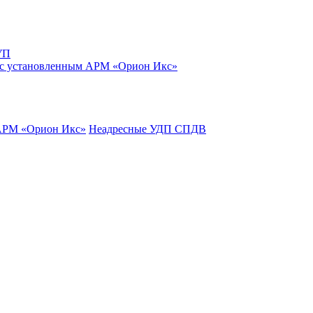
УП
 с установленным АРМ «Орион Икс»
 АРМ «Орион Икс»
Неадресные УДП СПДВ