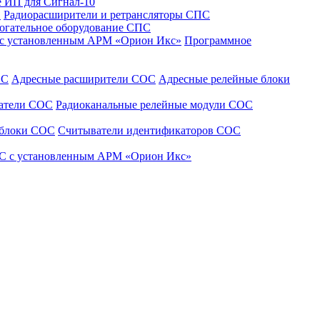
 ИП для Сигнал-10
С
Радиорасширители и ретрансляторы СПС
огательное оборудование СПС
 с установленным АРМ «Орион Икс»
Программное
ОС
Адресные расширители СОС
Адресные релейные блоки
щатели СОС
Радиоканальные релейные модули СОС
 блоки СОС
Считыватели идентификаторов СОС
С с установленным АРМ «Орион Икс»