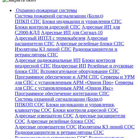
Охранно-пожарные системы
Система пожарной сигнализации (Болид)
ППКП СПС
Блоки индикации и управления СПС
Блоки контроля адресной СПС
Адресные ИП для
С2000-КДЛ
Адресные ИП для Сигнал-10
Адресный ИПТЛ с термокабелем
Адресные
расширители СПС
Адресные релейные блоки СПС
Изоляторы КЗ линий СПС
Радиорасширители и
ретрансляторы СПС
Адресные радиоканальные ИП
Блоки контроля
неадресной СПС
Неадресные ИП
Релейные и пусковые
блоки СПС
Вспомогательное оборудование СПС
Программное обеспечение и АРМ СПС
Серверы и УРМ
для СПС с установленным АРМ «Орион Про»
Серверы
для СПС с установленным АРМ «Орион Икс»
Программное обеспечение интеграции СПС
Система охранной сигнализации (Болид)
ППКОП СОС
Блоки индикации и управления,
клавиатуры СОС
Блоки контроля адресной СОС
Адресные извещатели СОС
Адресные расширители
СОС
Адресные релейные блоки СОС
Адресные оповещатели СОС
Изоляторы КЗ линий СОС
Радиорасширители и ретрансляторы СОС
Радиоканальные извещатели СОС
Радиоканальные