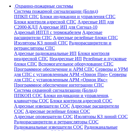
Охранно-пожарные системы
Система пожарной сигнализации (Болид)
ППКП СПС
Блоки индикации и управления СПС
Блоки контроля адресной СПС
Адресные ИП для
С2000-КДЛ
Адресные ИП для Сигнал-10
Адресный ИПТЛ с термокабелем
Адресные
расширители СПС
Адресные релейные блоки СПС
Изоляторы КЗ линий СПС
Радиорасширители и
ретрансляторы СПС
Адресные радиоканальные ИП
Блоки контроля
неадресной СПС
Неадресные ИП
Релейные и пусковые
блоки СПС
Вспомогательное оборудование СПС
Программное обеспечение и АРМ СПС
Серверы и УРМ
для СПС с установленным АРМ «Орион Про»
Серверы
для СПС с установленным АРМ «Орион Икс»
Программное обеспечение интеграции СПС
Система охранной сигнализации (Болид)
ППКОП СОС
Блоки индикации и управления,
клавиатуры СОС
Блоки контроля адресной СОС
Адресные извещатели СОС
Адресные расширители
СОС
Адресные релейные блоки СОС
Адресные оповещатели СОС
Изоляторы КЗ линий СОС
Радиорасширители и ретрансляторы СОС
Радиоканальные извещатели СОС
Радиоканальные