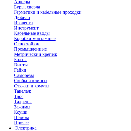
Анкеры
Буры, сверла
Герметики и кабельные проходки
Дюбели
Изолента
Инструмент
Кабельные вводы
Коробки монтажные
Огнестойкие
Промышленные
Метрический крепеж
Болты
Винты
Гайки
Саморезы
Скобы и клипсы
Стяжки и хомуты
Такелаж
Трос
Талрепы
Зажимы
Коуши
Шайбы
Прочее
Электрика