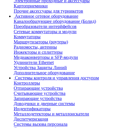
Электронные проходные и аксессуары
Картоприемники
Прочие аксессуары для турникетов
Активное сетевое оборудование
Каналообразующее оборудование (Болид)
Преобразователи интерйфейсов
Сетевые коммутаторы и модули
Коммутаторы
Маршрутизаторы (роутеры)
Радиомосты, антенны
Инжекторы и сплиттеры
Медиаконверторы и SFP-модули
Удлинители Ethernet
Устройства Защиты Линий
Дополнительное оборудование
Системы контроля и управления доступом
Контроллеры
Отпирающие устройства
Считывающие устройства
Запирающие устройства
Доводчики и дверные системы
Индентификаторы
Металлодетекторы и металлоискатели
Диспетчеризация
Системы вызова персонала