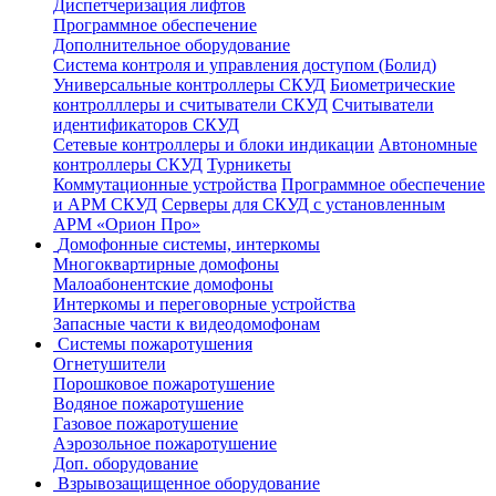
Диспетчеризация лифтов
Программное обеспечение
Дополнительное оборудование
Система контроля и управления доступом (Болид)
Универсальные контроллеры СКУД
Биометрические
контролллеры и считыватели СКУД
Считыватели
идентификаторов СКУД
Сетевые контроллеры и блоки индикации
Автономные
контроллеры СКУД
Турникеты
Коммутационные устройства
Программное обеспечение
и АРМ СКУД
Серверы для СКУД с установленным
АРМ «Орион Про»
Домофонные системы, интеркомы
Многоквартирные домофоны
Малоабонентские домофоны
Интеркомы и переговорные устройства
Запасные части к видеодомофонам
Системы пожаротушения
Огнетушители
Порошковое пожаротушение
Водяное пожаротушение
Газовое пожаротушение
Аэрозольное пожаротушение
Доп. оборудование
Взрывозащищенное оборудование