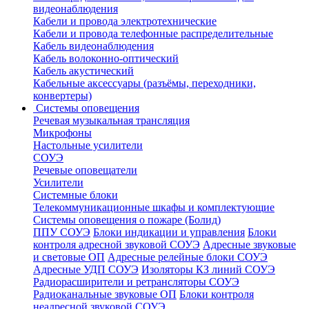
видеонаблюдения
Кабели и провода электротехнические
Кабели и провода телефонные распределительные
Кабель видеонаблюдения
Кабель волоконно-оптический
Кабель акустический
Кабельные аксессуары (разъёмы, переходники,
конвертеры)
Системы оповещения
Речевая музыкальная трансляция
Микрофоны
Настольные усилители
СОУЭ
Речевые оповещатели
Усилители
Системные блоки
Телекоммуникационные шкафы и комплектующие
Системы оповещения о пожаре (Болид)
ППУ СОУЭ
Блоки индикации и управления
Блоки
контроля адресной звуковой СОУЭ
Адресные звуковые
и световые ОП
Адресные релейные блоки СОУЭ
Адресные УДП СОУЭ
Изоляторы КЗ линий СОУЭ
Радиорасширители и ретрансляторы СОУЭ
Радиоканальные звуковые ОП
Блоки контроля
неадресной звуковой СОУЭ