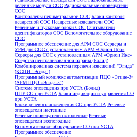
релейные модули СОС
Радиоканальные оповещатели
СОС
Контроллеры периметральной СОС
Блоки контроля
неадресной СОС
Неадресные извещатели СОС
Релейные и пусковые блоки СОС
Считыватели
идентификаторов СОС
Вспомогательное оборудование
СОС
Программное обеспечение для АРМ СОС
Серверы и
УРМ для СОС с установленным АРМ «Орион Про»
Серверы для СОС с установленным АРМ «Орион Икс»
Средства централизованной охраны (Болид)
Комбинированная система передачи извещений "Эгида"
(КСПИ "Эгида")
Программный комплекс автоматизации ПЦО «Эгида-3»
(АРМ ПЦО «Эгида-3")
Система оповещения при УСТА (Болид)
ППУ СО при УСТА
Блоки индикации и управления СО
при УСТА
Блоки речевого оповещения СО при УСТА
Речевые
оповещатели настенные
Речевые оповещатели потолочные
Речевые
оповещатели всепогодные
Вспомогательное оборудование СО при УСТА
Программное обеспечение