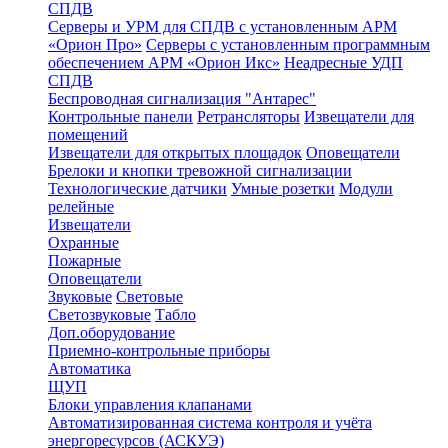
СПДВ
Серверы и УРМ для СПДВ с установленным АРМ
«Орион Про»
Серверы с установленным программным
обеспечением АРМ «Орион Икс»
Неадресные УДП
СПДВ
Беспроводная сигнализация "Антарес"
Контрольные панели
Ретрансляторы
Извещатели для
помещений
Извещатели для открытых площадок
Оповещатели
Брелоки и кнопки тревожной сигнализации
Технологические датчики
Умные розетки
Модули
релейные
Извещатели
Охранные
Пожарные
Оповещатели
Звуковые
Световые
Светозвуковые
Табло
Доп.оборудование
Приемно-контрольные приборы
Автоматика
ЩУП
Блоки управления клапанами
Автоматизированная система контроля и учёта
энергоресурсов (АСКУЭ)