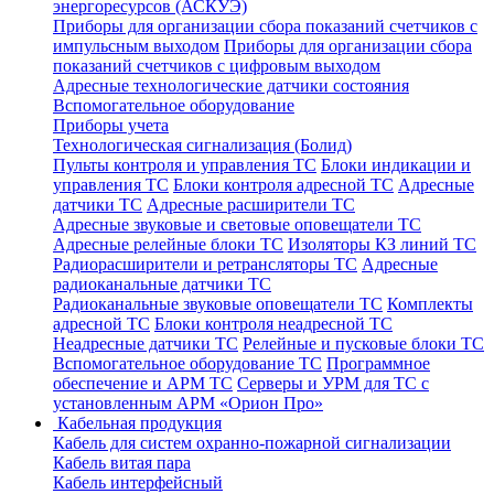
энергоресурсов (АСКУЭ)
Приборы для организации сбора показаний счетчиков с
импульсным выходом
Приборы для организации сбора
показаний счетчиков с цифровым выходом
Адресные технологические датчики состояния
Вспомогательное оборудование
Приборы учета
Технологическая сигнализация (Болид)
Пульты контроля и управления ТС
Блоки индикации и
управления ТС
Блоки контроля адресной ТС
Адресные
датчики ТС
Адресные расширители ТС
Адресные звуковые и световые оповещатели ТС
Адресные релейные блоки ТС
Изоляторы КЗ линий ТС
Радиорасширители и ретрансляторы ТС
Адресные
радиоканальные датчики ТС
Радиоканальные звуковые оповещатели ТС
Комплекты
адресной ТС
Блоки контроля неадресной ТС
Неадресные датчики ТС
Релейные и пусковые блоки ТС
Вспомогательное оборудование ТС
Программное
обеспечение и АРМ ТС
Серверы и УРМ для ТС с
установленным АРМ «Орион Про»
Кабельная продукция
Кабель для систем охранно-пожарной сигнализации
Кабель витая пара
Кабель интерфейсный