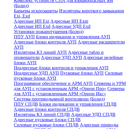
Комплекс устройств СПА для взрывоопасных зон
(Болид)
Барьеры искрозащиты
Изоляторы короткого замыкания
Exi, Exd
Адресные ИП Exi
Адресные ИП Exm
Адресные ИП Exd
Адресные УДП Exd
Установки пожаротушения (Болид)
ППУ АУП
Блоки индикации и управления АУП
Адресные блоки контроля АУП
Адресные расширители
АУП
Изоляторы КЗ линий АУП
Адресные табло и
оповещатели
Адресные УДП АУП
Адресные релейные
блоки АУП
Неадресные блоки контроля и управления АУП
Неадресные УДП АУП
Пусковые блоки АУП
Силовые
пусковые блоки АУП
Программное обеспечение и АРМ АУП
Серверы и УРМ
для АУП с установленным АРМ «Орион Про»
Серверы
для АУП с установленным АРМ «Орион Икс»
Система противодымной вентиляции (Болид)
ППУ СПДВ
Блоки индикации и управления СПДВ
Адресные блоки контроля СПДВ
Изоляторы КЗ линий СПДВ
Адресные УДП СПДВ
Адресные пусковые блоки СПДВ
Силовые пусковые блоки СПДВ
Адресные приводы