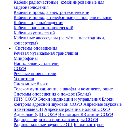
Кабели радиочастоные, комбинированные для
видеонаблюдения
Кабели и провода электротехнические
Кабели и провода телефонные распределительные
Кабель видеонаблюдения
Кабель волоконно-оптический
Кабель акустический
Кабельные аксессуары (разъёмы, переходники,
конвертеры)
Системы оповещения
Речевая музыкальная трансляция
Микрофоны
Настольные усилители
СОУЭ
Речевые оповещатели
Усилители
Системные блоки
Телекоммуникационные шкафы и комплектующие
Системы оповещения о пожаре (Болид)
ППУ СОУЭ
Блоки индикации и управления
Блоки
контроля адресной звуковой СОУЭ
Адресные звуковые
и световые ОП
Адресные релейные блоки СОУЭ
Адресные УДП СОУЭ
Изоляторы КЗ линий СОУЭ
Радиорасширители и ретрансляторы СОУЭ
Радиоканальные звуковые ОП
Блоки контроля