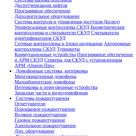
Диспетчеризация лифтов
Программное обеспечение
Дополнительное оборудование
Система контроля и управления доступом (Болид)
Универсальные контроллеры СКУД
Биометрические
контролллеры и считыватели СКУД
Считыватели
идентификаторов СКУД
Сетевые контроллеры и блоки индикации
Автономные
контроллеры СКУД
Турникеты
Коммутационные устройства
Программное обеспечение
и АРМ СКУД
Серверы для СКУД с установленным
АРМ «Орион Про»
Домофонные системы, интеркомы
Многоквартирные домофоны
Малоабонентские домофоны
Интеркомы и переговорные устройства
Запасные части к видеодомофонам
Системы пожаротушения
Огнетушители
Порошковое пожаротушение
Водяное пожаротушение
Газовое пожаротушение
Аэрозольное пожаротушение
Доп. оборудование