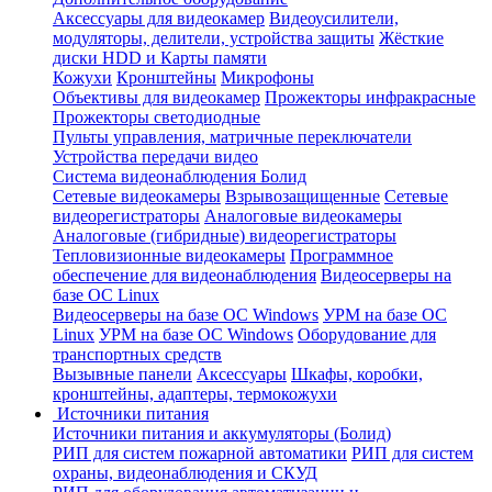
Аксессуары для видеокамер
Видеоусилители,
модуляторы, делители, устройства защиты
Жёсткие
диски HDD и Карты памяти
Кожухи
Кронштейны
Микрофоны
Объективы для видеокамер
Прожекторы инфракрасные
Прожекторы светодиодные
Пульты управления, матричные переключатели
Устройства передачи видео
Система видеонаблюдения Болид
Сетевые видеокамеры
Взрывозащищенные
Сетевые
видеорегистраторы
Аналоговые видеокамеры
Аналоговые (гибридные) видеорегистраторы
Тепловизионные видеокамеры
Программное
обеспечение для видеонаблюдения
Видеосерверы на
базе ОС Linux
Видеосерверы на базе ОС Windows
УРМ на базе ОС
Linux
УРМ на базе ОС Windows
Оборудование для
транспортных средств
Вызывные панели
Аксессуары
Шкафы, коробки,
кронштейны, адаптеры, термокожухи
Источники питания
Источники питания и аккумуляторы (Болид)
РИП для систем пожарной автоматики
РИП для систем
охраны, видеонаблюдения и СКУД