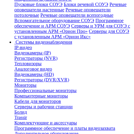
Пусковые блоки СОУЭ
Блоки речевой СОУЭ
Речевые
оповещатели настенные
Речевые оповещатели
потолочные
Речевые оповещатели всепогодные
Вспомогательное оборудование СОУЭ
Программное
обеспечение и АРМ СОУЭ
Серверы и УРМ для СОУЭ с
установленным АРМ «Орион Про»
Серверы для СОУЭ
с установленным АРМ «Орион Икс»
Системы видеонаблюдения
IP-видео
Видеокамеры (IP)
Регистраторы (NVR)
Тепловизоры
Аналоговое видео
Видеокамеры (HD)
Регистраторы (DVR/XVR)
Мониторы
Профессиональные мониторы
Компьютерные мониторы
Кабели для мониторов
Серверы и рабочии станции
Болид
Trassir
Комплектующие и аксессуары
Программное обеспечение и платы видеозахвата
Дополнительное оборудование