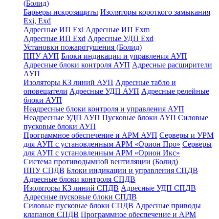
(Болид)
Барьеры искрозащиты
Изоляторы короткого замыкания
Exi, Exd
Адресные ИП Exi
Адресные ИП Exm
Адресные ИП Exd
Адресные УДП Exd
Установки пожаротушения (Болид)
ППУ АУП
Блоки индикации и управления АУП
Адресные блоки контроля АУП
Адресные расширители
АУП
Изоляторы КЗ линий АУП
Адресные табло и
оповещатели
Адресные УДП АУП
Адресные релейные
блоки АУП
Неадресные блоки контроля и управления АУП
Неадресные УДП АУП
Пусковые блоки АУП
Силовые
пусковые блоки АУП
Программное обеспечение и АРМ АУП
Серверы и УРМ
для АУП с установленным АРМ «Орион Про»
Серверы
для АУП с установленным АРМ «Орион Икс»
Система противодымной вентиляции (Болид)
ППУ СПДВ
Блоки индикации и управления СПДВ
Адресные блоки контроля СПДВ
Изоляторы КЗ линий СПДВ
Адресные УДП СПДВ
Адресные пусковые блоки СПДВ
Силовые пусковые блоки СПДВ
Адресные приводы
клапанов СПДВ
Программное обеспечение и АРМ