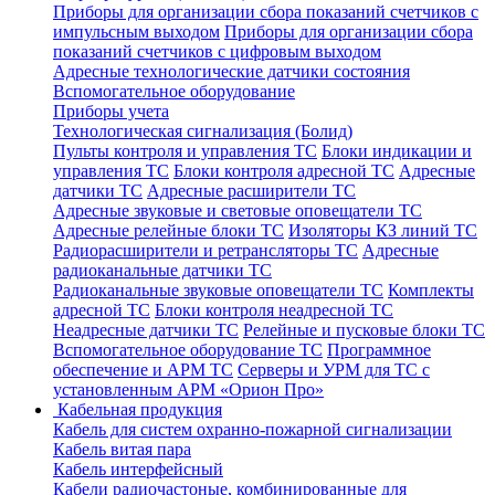
Приборы для организации сбора показаний счетчиков с
импульсным выходом
Приборы для организации сбора
показаний счетчиков с цифровым выходом
Адресные технологические датчики состояния
Вспомогательное оборудование
Приборы учета
Технологическая сигнализация (Болид)
Пульты контроля и управления ТС
Блоки индикации и
управления ТС
Блоки контроля адресной ТС
Адресные
датчики ТС
Адресные расширители ТС
Адресные звуковые и световые оповещатели ТС
Адресные релейные блоки ТС
Изоляторы КЗ линий ТС
Радиорасширители и ретрансляторы ТС
Адресные
радиоканальные датчики ТС
Радиоканальные звуковые оповещатели ТС
Комплекты
адресной ТС
Блоки контроля неадресной ТС
Неадресные датчики ТС
Релейные и пусковые блоки ТС
Вспомогательное оборудование ТС
Программное
обеспечение и АРМ ТС
Серверы и УРМ для ТС с
установленным АРМ «Орион Про»
Кабельная продукция
Кабель для систем охранно-пожарной сигнализации
Кабель витая пара
Кабель интерфейсный
Кабели радиочастоные, комбинированные для