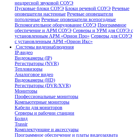
неадресной звуковой СОУЭ
Пусковые блоки СОУЭ
Блоки речевой СОУЭ
Речевые
оповещатели настенные
Речевые оповещатели
потолочные
Речевые оповещатели всепогодные
Вспомогательное оборудование СОУЭ
Программное
обеспечение и АРМ СОУЭ
Серверы и УРМ для СОУЭ с
установленным АРМ «Орион Про»
Серверы для СОУЭ
с установленным АРМ «Орион Икс»
Системы видеонаблюдения
IP-видео
Видеокамеры (IP)
Регистраторы (NVR)
Тепловизоры
Аналоговое видео
Видеокамеры (HD)
Регистраторы (DVR/XVR)
Мониторы
Профессиональные мониторы
Компьютерные мониторы
Кабели для мониторов
Серверы и рабочии станции
Болид
Trassir
Комплектующие и аксессуары
Программное обеспечение и платы видеозахвата