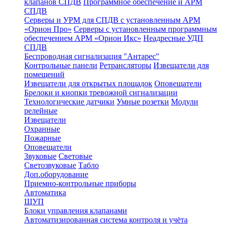
клапанов СПДВ
Программное обеспечение и АРМ
СПДВ
Серверы и УРМ для СПДВ с установленным АРМ
«Орион Про»
Серверы с установленным программным
обеспечением АРМ «Орион Икс»
Неадресные УДП
СПДВ
Беспроводная сигнализация "Антарес"
Контрольные панели
Ретрансляторы
Извещатели для
помещений
Извещатели для открытых площадок
Оповещатели
Брелоки и кнопки тревожной сигнализации
Технологические датчики
Умные розетки
Модули
релейные
Извещатели
Охранные
Пожарные
Оповещатели
Звуковые
Световые
Светозвуковые
Табло
Доп.оборудование
Приемно-контрольные приборы
Автоматика
ЩУП
Блоки управления клапанами
Автоматизированная система контроля и учёта