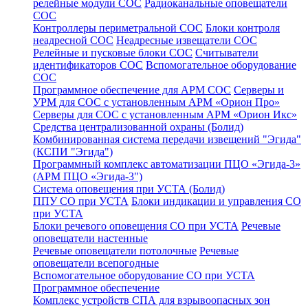
релейные модули СОС
Радиоканальные оповещатели
СОС
Контроллеры периметральной СОС
Блоки контроля
неадресной СОС
Неадресные извещатели СОС
Релейные и пусковые блоки СОС
Считыватели
идентификаторов СОС
Вспомогательное оборудование
СОС
Программное обеспечение для АРМ СОС
Серверы и
УРМ для СОС с установленным АРМ «Орион Про»
Серверы для СОС с установленным АРМ «Орион Икс»
Средства централизованной охраны (Болид)
Комбинированная система передачи извещений "Эгида"
(КСПИ "Эгида")
Программный комплекс автоматизации ПЦО «Эгида-3»
(АРМ ПЦО «Эгида-3")
Система оповещения при УСТА (Болид)
ППУ СО при УСТА
Блоки индикации и управления СО
при УСТА
Блоки речевого оповещения СО при УСТА
Речевые
оповещатели настенные
Речевые оповещатели потолочные
Речевые
оповещатели всепогодные
Вспомогательное оборудование СО при УСТА
Программное обеспечение
Комплекс устройств СПА для взрывоопасных зон