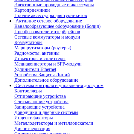
Электронные проходные и аксессуары
Картоприемники
Прочие аксессуары для турникетов
Активное сетевое оборудование
Каналообразующее оборудование (Болид)
Преобразователи интерйфейсов
Сетевые коммутаторы и модули
Коммутаторы
Маршрутизаторы (роутеры)
Радиомосты, антенны
Инжекторы и сплиттеры
Медиаконверторы и SFP-модули
Удлинители Ethernet
Устройства Защиты Линий
Дополнительное оборудование
Системы контроля и управления доступом
Контроллеры
Отпирающие устройства
Считывающие устройства
Запирающие устройства
Доводчики и дверные системы
Индентификаторы
Металлодетекторы и металлоискатели
Диспетчеризация
Системы вызова персонала