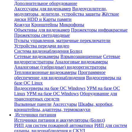
Дополнительное оборудование
Аксессуары для видеокамер
Видеоусилители,
модуляторы, делители, устройства защиты
Жёсткие
диски HDD и Карты памяти
Кожухи
Кронштейны
Микрофоны
Объективы для видеокамер
Прожекторы инфракрасные
Прожекторы светодиодные
Пульты управления, матричные переключатели
Устройства передачи видео
Система видеонаблюдения Болид
Сетевые видеокамеры
Взрывозащищенные
Сетевые
видеорегистраторы
Аналоговые видеокамеры
Аналоговые (гибридные) видеорегистраторы
Тепловизионные видеокамеры
Программное
обеспечение для видеонаблюдения
Видеосерверы на
базе ОС Linux
Видеосерверы на базе ОС Windows
УРМ на базе ОС
Linux
УРМ на базе ОС Windows
Оборудование для
транспортных средств
Вызывные панели
Аксессуары
Шкафы, коробки,
кронштейны, адаптеры, термокожухи
Источники питания
Источники питания и аккумуляторы (Болид)
РИП для систем пожарной автоматики
РИП для систем
охраны, видеонаблюдения и СКУД