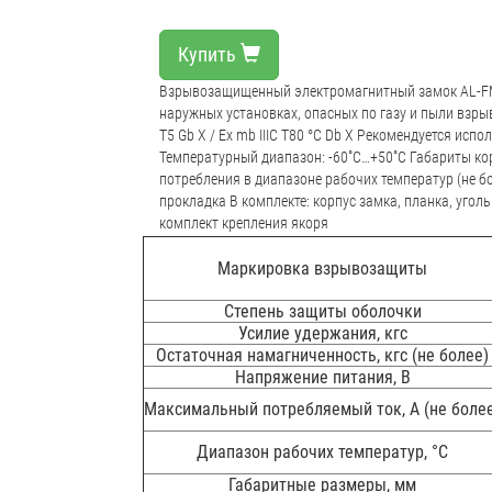
Купить
Взрывозащищенный электромагнитный замок AL-FM
наружных установках, опасных по газу и пыли взры
T5 Gb X / Ex mb IIIC T80 °C Db X Рекомендуется ис
Температурный диапазон: -60˚С…+50˚С Габариты кор
потребления в диапазоне рабочих температур (не бо
прокладка В комплекте: корпус замка, планка, угол
комплект крепления якоря
Маркировка взрывозащиты
Степень защиты оболочки
Усилие удержания, кгс
Остаточная намагниченность, кгс (не более)
Напряжение питания, В
Максимальный потребляемый ток, А (не боле
Диапазон рабочих температур, °С
Габаритные размеры, мм