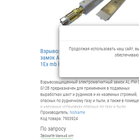
Продолжая использовать наш сайт, вы 
Взрывозащищенный электромагнитный
обеспечивают
замок AL-FM-S01-G12B (длина кабеля 2м.
1Ex mb IIC T5 Gb X / Ex mb
Взрывозащищенный электромагнитный замок AL-FM-
G12B предназначен для применения в подземных
выработках шахт и рудников и их наземных строений,
опасных по рудничному газу и пыли, а также в помещ
и наружных установках опасных по газу и пыли
Производитель:
NoName
взрывоопасных зон. Замок имеет маркировку
Код товара: 7903924
взрывозащиты РВ Ex s I Mb X /1Ex s IIC T5 Gb X / Ex mb I
T80 °C Db X Рекомендуется использовать совместно с
По запросу
ППКД AL-DV-01 Длина кабеля: 2 метра Температурный
Звоните
Мелкий опт
диапазон: -60˚С…+50˚С Габариты корпуса: 237х43х30 