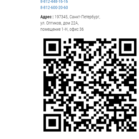
8-812-448-16-16
8-812-600-20-60
Адрес :
197345, Санкт-Петербург,
ул. Оптиков, дом 22А,
помещение 1-Н, офис 36