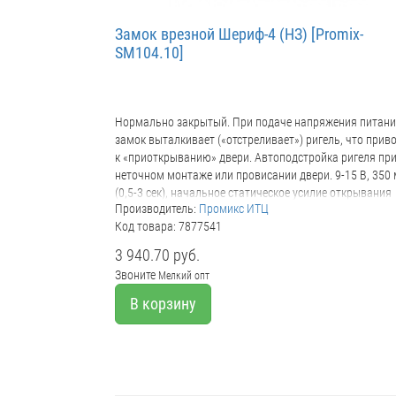
Замок врезной Шериф-4 (НЗ) [Promix-
SM104.10]
Нормально закрытый. При подаче напряжения питан
замок выталкивает («отстреливает») ригель, что прив
к «приоткрыванию» двери. Автоподстройка ригеля пр
неточном монтаже или провисании двери. 9-15 В, 350
(0,5-3 сек), начальное статическое усилие открывания
Производитель:
Промикс ИТЦ
двери 0,75 кг.
Код товара: 7877541
3 940.70 руб.
Звоните
Мелкий опт
В корзину