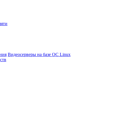
мяти
ния
Видеосерверы на базе ОС Linux
ств