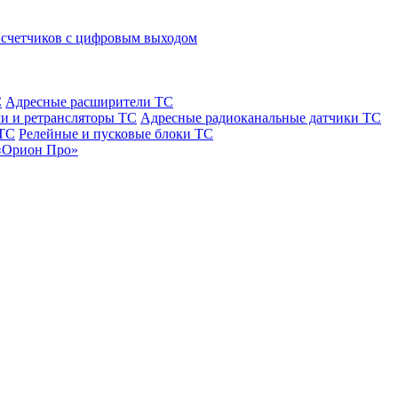
 счетчиков с цифровым выходом
С
Адресные расширители ТС
и и ретрансляторы ТС
Адресные радиоканальные датчики ТС
 ТС
Релейные и пусковые блоки ТС
«Орион Про»