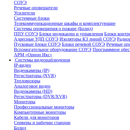
СОУЭ
Речевые оповещатели
Усилители
Системные блоки
Телекоммуникационные шкафы и комплектующие
Системы оповещения о пожаре (Болид)
ППУ СОУЭ
Блоки индикации и управления
Блоки контр
Адресные УДП СОУЭ
Изоляторы КЗ линий СОУЭ
Радио
Пусковые блоки СОУЭ
Блоки речевой СОУЭ
Речевые оп
Вспомогательное оборудование СОУЭ
Программное обе
АРМ «Орион Икс»
Системы видеонаблюдения
IP-видео
Видеокамеры (IP)
Регистраторы (NVR)
Тепловизоры
Аналоговое видео
Видеокамеры (HD)
Регистраторы (DVR/XVR)
Мониторы
Профессиональные мониторы
Компьютерные мониторы
Кабели для мониторов
Серверы и рабочии станции
Болид