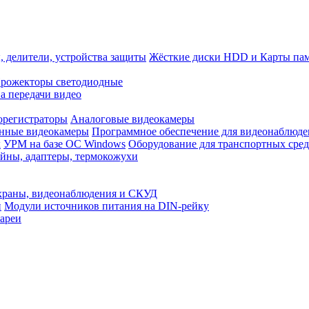
, делители, устройства защиты
Жёсткие диски HDD и Карты па
рожекторы светодиодные
а передачи видео
орегистраторы
Аналоговые видеокамеры
нные видеокамеры
Программное обеспечение для видеонаблюде
x
УРМ на базе ОС Windows
Оборудование для транспортных сред
йны, адаптеры, термокожухи
храны, видеонаблюдения и СКУД
и
Модули источников питания на DIN-рейку
ареи