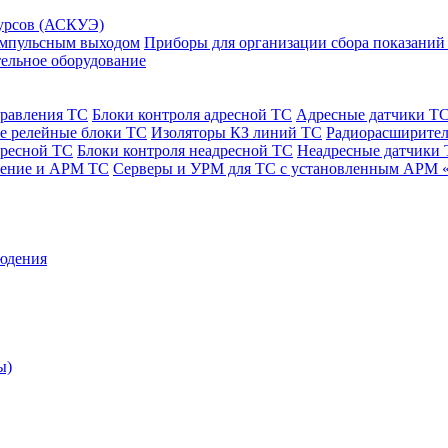
сурсов (АСКУЭ)
 импульсным выходом
Приборы для организации сбора показаний
ельное оборудование
правления ТС
Блоки контроля адресной ТС
Адресные датчики Т
е релейные блоки ТС
Изоляторы КЗ линий ТС
Радиорасширител
дресной ТС
Блоки контроля неадресной ТС
Неадресные датчики
чение и АРМ ТС
Серверы и УРМ для ТС с установленным АРМ 
юдения
ы)