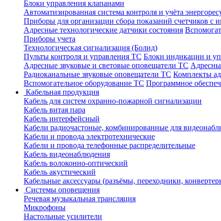
Блоки управления клапанами
Автоматизированная система контроля и учёта энергоре
Приборы для организации сбора показаний счетчиков с
Адресные технологические датчики состояния
Вспомогат
Приборы учета
Технологическая сигнализация (Болид)
Пульты контроля и управления ТС
Блоки индикации и у
Адресные звуковые и световые оповещатели ТС
Адресны
Радиоканальные звуковые оповещатели ТС
Комплекты а
Вспомогательное оборудование ТС
Программное обеспе
Кабельная продукция
Кабель для систем охранно-пожарной сигнализации
Кабель витая пара
Кабель интерфейсный
Кабели радиочастоные, комбинированные для видеонабл
Кабели и провода электротехнические
Кабели и провода телефонные распределительные
Кабель видеонаблюдения
Кабель волоконно-оптический
Кабель акустический
Кабельные аксессуары (разъёмы, переходники, конвертер
Системы оповещения
Речевая музыкальная трансляция
Микрофоны
Настольные усилители