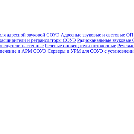
оля адресной звуковой СОУЭ
Адресные звуковые и световые ОП
расширители и ретрансляторы СОУЭ
Радиоканальные звуковые
овещатели настенные
Речевые оповещатели потолочные
Речевые
спечение и АРМ СОУЭ
Серверы и УРМ для СОУЭ с установле