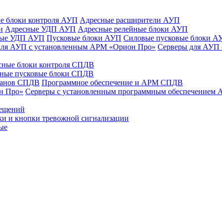
е блоки контроля АУП
Адресные расширители АУП
и
Адресные УДП АУП
Адресные релейные блоки АУП
ные УДП АУП
Пусковые блоки АУП
Силовые пусковые блоки А
для АУП с установленным АРМ «Орион Про»
Серверы для АУП
сные блоки контроля СПДВ
ные пусковые блоки СПДВ
панов СПДВ
Программное обеспечение и АРМ СПДВ
н Про»
Серверы с установленным программным обеспечением
мещений
ки и кнопки тревожной сигнализации
ые