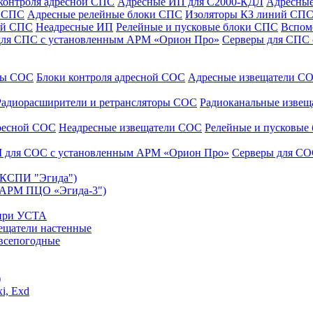
контроля адресной СПС
Адресные ИП для С2000-КДЛ
Адресные
и СПС
Адресные релейные блоки СПС
Изоляторы КЗ линий СП
ой СПС
Неадресные ИП
Релейные и пусковые блоки СПС
Вспом
для СПС с установленным АРМ «Орион Про»
Серверы для СПС
уры СОС
Блоки контроля адресной СОС
Адресные извещатели С
Радиорасширители и ретрансляторы СОС
Радиоканальные изве
дресной СОС
Неадресные извещатели СОС
Релейные и пусковые
 для СОС с установленным АРМ «Орион Про»
Серверы для СО
 (КСПИ "Эгида")
(АРМ ПЦО «Эгида-3")
 при УСТА
ещатели настенные
всепогодные
)
i, Exd