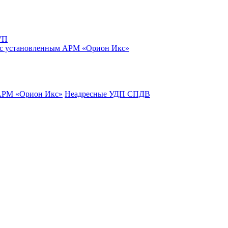
УП
 с установленным АРМ «Орион Икс»
 АРМ «Орион Икс»
Неадресные УДП СПДВ