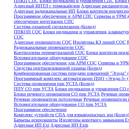
ППКП СПС
Блоки индикации и управления СПС
Блоки 
Адресный ИПТЛ с термокабелем
Адресные расширител
Адресные радиоканальные ИП
Блоки контроля неадресн
Программное обеспечение и АРМ СПС
Серверы и УРМ 
обеспечение интеграции СПС
Система охранной сигнализации (Болид)
ППКОП СОС
Блоки индикации и управления, клавиат
СОС
Адресные оповещатели СОС
Изоляторы КЗ линий СОС
Радиоканальные оповещатели СОС
Контроллеры периметральной СОС
Блоки контроля неа
Вспомогательное оборудование СОС
Программное обеспечение для АРМ СОС
Серверы и УРМ
Средства централизованной охраны (Болид)
Комбинированная система передачи извещений "Эгида"
Программный комплекс автоматизации ПЦО «Эгида-3» 
Система оповещения при УСТА (Болид)
ППУ СО при УСТА
Блоки индикации и управления СО
Блоки речевого оповещения СО при УСТА
Речевые опов
Речевые оповещатели потолочные
Речевые оповещатели 
Вспомогательное оборудование СО при УСТА
Программное обеспечение
Комплекс устройств СПА для взрывоопасных зон (Болид
Барьеры искрозащиты
Изоляторы короткого замыкания Ex
Адресные ИП Exi
Адресные ИП Exm