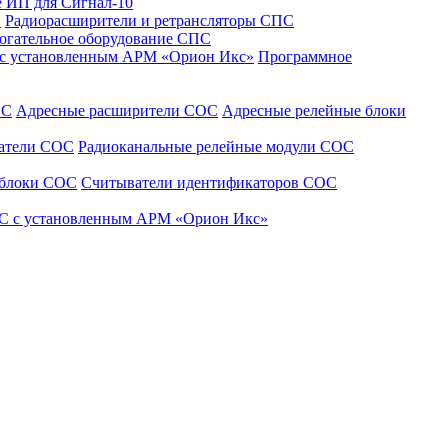
 ИП для Сигнал-10
С
Радиорасширители и ретрансляторы СПС
огательное оборудование СПС
 с установленным АРМ «Орион Икс»
Программное
ОС
Адресные расширители СОС
Адресные релейные блоки
щатели СОС
Радиоканальные релейные модули СОС
 блоки СОС
Считыватели идентификаторов СОС
С с установленным АРМ «Орион Икс»