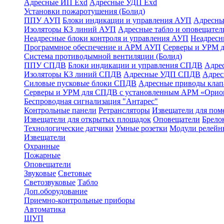
Адресные ИП Exd
Адресные УДП Exd
Установки пожаротушения (Болид)
ППУ АУП
Блоки индикации и управления АУП
Адресны
Изоляторы КЗ линий АУП
Адресные табло и оповещател
Неадресные блоки контроля и управления АУП
Неадрес
Программное обеспечение и АРМ АУП
Серверы и УРМ 
Система противодымной вентиляции (Болид)
ППУ СПДВ
Блоки индикации и управления СПДВ
Адре
Изоляторы КЗ линий СПДВ
Адресные УДП СПДВ
Адрес
Силовые пусковые блоки СПДВ
Адресные приводы кла
Серверы и УРМ для СПДВ с установленным АРМ «Орио
Беспроводная сигнализация "Антарес"
Контрольные панели
Ретрансляторы
Извещатели для по
Извещатели для открытых площадок
Оповещатели
Брело
Технологические датчики
Умные розетки
Модули релейн
Извещатели
Охранные
Пожарные
Оповещатели
Звуковые
Световые
Светозвуковые
Табло
Доп.оборудование
Приемно-контрольные приборы
Автоматика
ЩУП