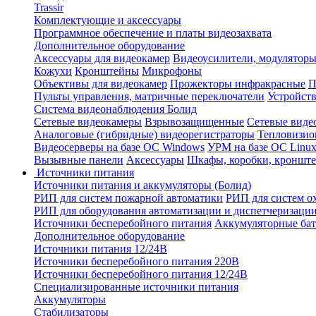
Trassir
Комплектующие и аксессуары
Программное обеспечение и платы видеозахвата
Дополнительное оборудование
Аксессуары для видеокамер
Видеоусилители, модуляторы
Кожухи
Кронштейны
Микрофоны
Объективы для видеокамер
Прожекторы инфракрасные
П
Пульты управления, матричные переключатели
Устройств
Система видеонаблюдения Болид
Сетевые видеокамеры
Взрывозащищенные
Сетевые виде
Аналоговые (гибридные) видеорегистраторы
Тепловизио
Видеосерверы на базе ОС Windows
УРМ на базе ОС Linu
Вызывные панели
Аксессуары
Шкафы, коробки, кронште
Источники питания
Источники питания и аккумуляторы (Болид)
РИП для систем пожарной автоматики
РИП для систем о
РИП для оборудования автоматизации и диспетчеризаци
Источники бесперебойного питания
Аккумуляторные бат
Дополнительное оборудование
Источники питания 12/24В
Источники бесперебойного питания 220В
Источники бесперебойного питания 12/24В
Специализированные источники питания
Аккумуляторы
Стабилизаторы