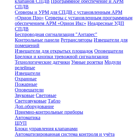
клапанов СПДВ
Программное обеспечение и АРМ
СПДВ
Серверы и УРМ для СПДВ с установленным АРМ
«Орион Про»
Серверы с установленным программным
обеспечением АРМ «Орион Икс»
Неадресные УДП
СПДВ
Беспроводная сигнализация "Антарес"
Контрольные панели
Ретрансляторы
Извещатели для
помещений
Извещатели для открытых площадок
Оповещатели
Брелоки и кнопки тревожной сигнализации
Технологические датчики
Умные розетки
Модули
релейные
Извещатели
Охранные
Пожарные
Оповещатели
Звуковые
Световые
Светозвуковые
Табло
Доп.оборудование
Приемно-контрольные приборы
Автоматика
ЩУП
Блоки управления клапанами
Автоматизированная система контроля и учёта