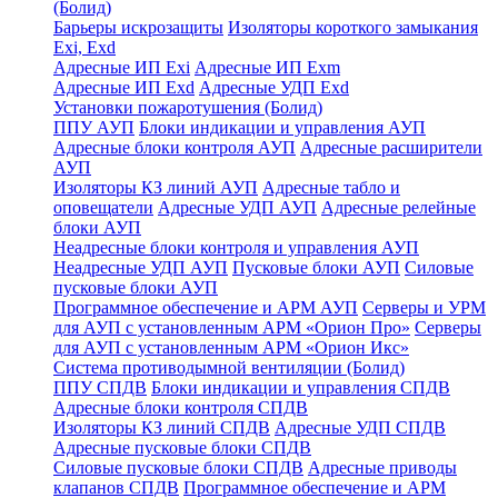
(Болид)
Барьеры искрозащиты
Изоляторы короткого замыкания
Exi, Exd
Адресные ИП Exi
Адресные ИП Exm
Адресные ИП Exd
Адресные УДП Exd
Установки пожаротушения (Болид)
ППУ АУП
Блоки индикации и управления АУП
Адресные блоки контроля АУП
Адресные расширители
АУП
Изоляторы КЗ линий АУП
Адресные табло и
оповещатели
Адресные УДП АУП
Адресные релейные
блоки АУП
Неадресные блоки контроля и управления АУП
Неадресные УДП АУП
Пусковые блоки АУП
Силовые
пусковые блоки АУП
Программное обеспечение и АРМ АУП
Серверы и УРМ
для АУП с установленным АРМ «Орион Про»
Серверы
для АУП с установленным АРМ «Орион Икс»
Система противодымной вентиляции (Болид)
ППУ СПДВ
Блоки индикации и управления СПДВ
Адресные блоки контроля СПДВ
Изоляторы КЗ линий СПДВ
Адресные УДП СПДВ
Адресные пусковые блоки СПДВ
Силовые пусковые блоки СПДВ
Адресные приводы
клапанов СПДВ
Программное обеспечение и АРМ