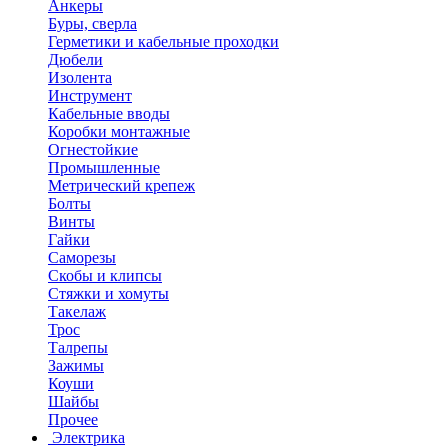
Анкеры
Буры, сверла
Герметики и кабельные проходки
Дюбели
Изолента
Инструмент
Кабельные вводы
Коробки монтажные
Огнестойкие
Промышленные
Метрический крепеж
Болты
Винты
Гайки
Саморезы
Скобы и клипсы
Стяжки и хомуты
Такелаж
Трос
Талрепы
Зажимы
Коуши
Шайбы
Прочее
Электрика