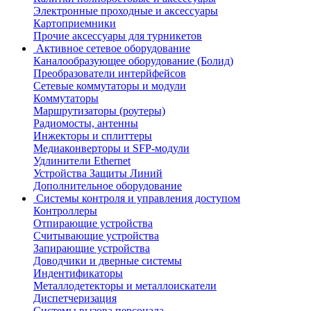
Электронные проходные и аксессуары
Картоприемники
Прочие аксессуары для турникетов
Активное сетевое оборудование
Каналообразующее оборудование (Болид)
Преобразователи интерйфейсов
Сетевые коммутаторы и модули
Коммутаторы
Маршрутизаторы (роутеры)
Радиомосты, антенны
Инжекторы и сплиттеры
Медиаконверторы и SFP-модули
Удлинители Ethernet
Устройства Защиты Линий
Дополнительное оборудование
Системы контроля и управления доступом
Контроллеры
Отпирающие устройства
Считывающие устройства
Запирающие устройства
Доводчики и дверные системы
Индентификаторы
Металлодетекторы и металлоискатели
Диспетчеризация
Системы вызова персонала