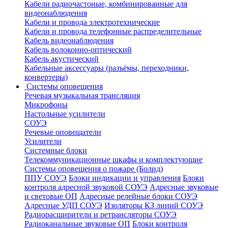
Кабели радиочастоные, комбинированные для
видеонаблюдения
Кабели и провода электротехнические
Кабели и провода телефонные распределительные
Кабель видеонаблюдения
Кабель волоконно-оптический
Кабель акустический
Кабельные аксессуары (разъёмы, переходники,
конвертеры)
Системы оповещения
Речевая музыкальная трансляция
Микрофоны
Настольные усилители
СОУЭ
Речевые оповещатели
Усилители
Системные блоки
Телекоммуникационные шкафы и комплектующие
Системы оповещения о пожаре (Болид)
ППУ СОУЭ
Блоки индикации и управления
Блоки
контроля адресной звуковой СОУЭ
Адресные звуковые
и световые ОП
Адресные релейные блоки СОУЭ
Адресные УДП СОУЭ
Изоляторы КЗ линий СОУЭ
Радиорасширители и ретрансляторы СОУЭ
Радиоканальные звуковые ОП
Блоки контроля