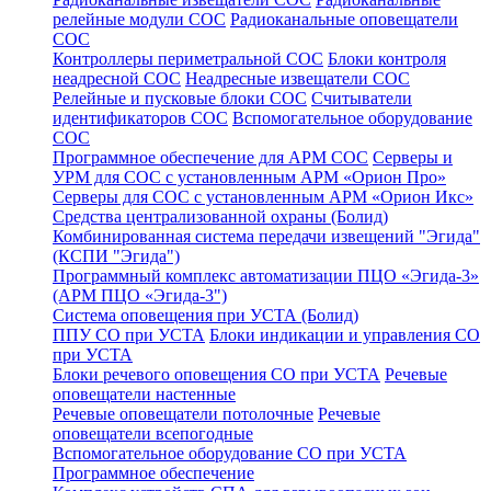
релейные модули СОС
Радиоканальные оповещатели
СОС
Контроллеры периметральной СОС
Блоки контроля
неадресной СОС
Неадресные извещатели СОС
Релейные и пусковые блоки СОС
Считыватели
идентификаторов СОС
Вспомогательное оборудование
СОС
Программное обеспечение для АРМ СОС
Серверы и
УРМ для СОС с установленным АРМ «Орион Про»
Серверы для СОС с установленным АРМ «Орион Икс»
Средства централизованной охраны (Болид)
Комбинированная система передачи извещений "Эгида"
(КСПИ "Эгида")
Программный комплекс автоматизации ПЦО «Эгида-3»
(АРМ ПЦО «Эгида-3")
Система оповещения при УСТА (Болид)
ППУ СО при УСТА
Блоки индикации и управления СО
при УСТА
Блоки речевого оповещения СО при УСТА
Речевые
оповещатели настенные
Речевые оповещатели потолочные
Речевые
оповещатели всепогодные
Вспомогательное оборудование СО при УСТА
Программное обеспечение