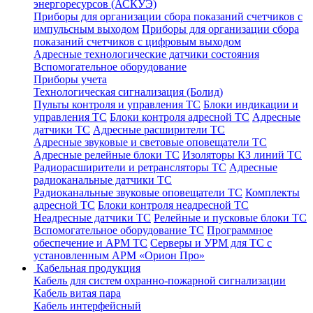
энергоресурсов (АСКУЭ)
Приборы для организации сбора показаний счетчиков с
импульсным выходом
Приборы для организации сбора
показаний счетчиков с цифровым выходом
Адресные технологические датчики состояния
Вспомогательное оборудование
Приборы учета
Технологическая сигнализация (Болид)
Пульты контроля и управления ТС
Блоки индикации и
управления ТС
Блоки контроля адресной ТС
Адресные
датчики ТС
Адресные расширители ТС
Адресные звуковые и световые оповещатели ТС
Адресные релейные блоки ТС
Изоляторы КЗ линий ТС
Радиорасширители и ретрансляторы ТС
Адресные
радиоканальные датчики ТС
Радиоканальные звуковые оповещатели ТС
Комплекты
адресной ТС
Блоки контроля неадресной ТС
Неадресные датчики ТС
Релейные и пусковые блоки ТС
Вспомогательное оборудование ТС
Программное
обеспечение и АРМ ТС
Серверы и УРМ для ТС с
установленным АРМ «Орион Про»
Кабельная продукция
Кабель для систем охранно-пожарной сигнализации
Кабель витая пара
Кабель интерфейсный