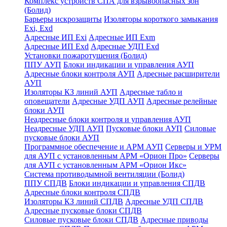
Комплекс устройств СПА для взрывоопасных зон
(Болид)
Барьеры искрозащиты
Изоляторы короткого замыкания
Exi, Exd
Адресные ИП Exi
Адресные ИП Exm
Адресные ИП Exd
Адресные УДП Exd
Установки пожаротушения (Болид)
ППУ АУП
Блоки индикации и управления АУП
Адресные блоки контроля АУП
Адресные расширители
АУП
Изоляторы КЗ линий АУП
Адресные табло и
оповещатели
Адресные УДП АУП
Адресные релейные
блоки АУП
Неадресные блоки контроля и управления АУП
Неадресные УДП АУП
Пусковые блоки АУП
Силовые
пусковые блоки АУП
Программное обеспечение и АРМ АУП
Серверы и УРМ
для АУП с установленным АРМ «Орион Про»
Серверы
для АУП с установленным АРМ «Орион Икс»
Система противодымной вентиляции (Болид)
ППУ СПДВ
Блоки индикации и управления СПДВ
Адресные блоки контроля СПДВ
Изоляторы КЗ линий СПДВ
Адресные УДП СПДВ
Адресные пусковые блоки СПДВ
Силовые пусковые блоки СПДВ
Адресные приводы