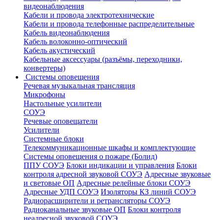
видеонаблюдения
Кабели и провода электротехнические
Кабели и провода телефонные распределительные
Кабель видеонаблюдения
Кабель волоконно-оптический
Кабель акустический
Кабельные аксессуары (разъёмы, переходники,
конвертеры)
Системы оповещения
Речевая музыкальная трансляция
Микрофоны
Настольные усилители
СОУЭ
Речевые оповещатели
Усилители
Системные блоки
Телекоммуникационные шкафы и комплектующие
Системы оповещения о пожаре (Болид)
ППУ СОУЭ
Блоки индикации и управления
Блоки
контроля адресной звуковой СОУЭ
Адресные звуковые
и световые ОП
Адресные релейные блоки СОУЭ
Адресные УДП СОУЭ
Изоляторы КЗ линий СОУЭ
Радиорасширители и ретрансляторы СОУЭ
Радиоканальные звуковые ОП
Блоки контроля
неадресной звуковой СОУЭ