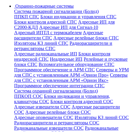
Охранно-пожарные системы
Система пожарной сигнализации (Болид)
ППКП СПС
Блоки индикации и управления СПС
Блоки контроля адресной СПС
Адресные ИП для
С2000-КДЛ
Адресные ИП для Сигнал-10
Адресный ИПТЛ с термокабелем
Адресные
расширители СПС
Адресные релейные блоки СПС
Изоляторы КЗ линий СПС
Радиорасширители и
ретрансляторы СПС
Адресные радиоканальные ИП
Блоки контроля
неадресной СПС
Неадресные ИП
Релейные и пусковые
блоки СПС
Вспомогательное оборудование СПС
Программное обеспечение и АРМ СПС
Серверы и УРМ
для СПС с установленным АРМ «Орион Про»
Серверы
для СПС с установленным АРМ «Орион Икс»
Программное обеспечение интеграции СПС
Система охранной сигнализации (Болид)
ППКОП СОС
Блоки индикации и управления,
клавиатуры СОС
Блоки контроля адресной СОС
Адресные извещатели СОС
Адресные расширители
СОС
Адресные релейные блоки СОС
Адресные оповещатели СОС
Изоляторы КЗ линий СОС
Радиорасширители и ретрансляторы СОС
Радиоканальные извещатели СОС
Радиоканальные