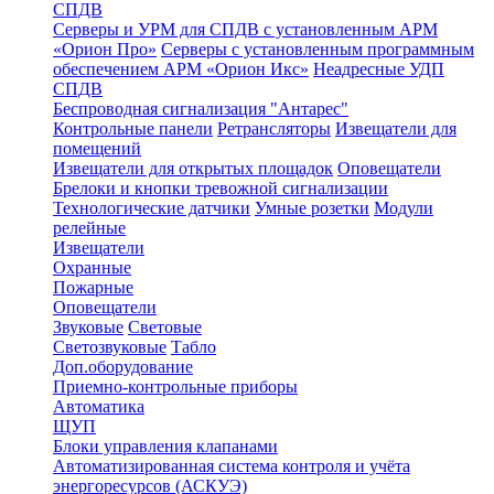
СПДВ
Серверы и УРМ для СПДВ с установленным АРМ
«Орион Про»
Серверы с установленным программным
обеспечением АРМ «Орион Икс»
Неадресные УДП
СПДВ
Беспроводная сигнализация "Антарес"
Контрольные панели
Ретрансляторы
Извещатели для
помещений
Извещатели для открытых площадок
Оповещатели
Брелоки и кнопки тревожной сигнализации
Технологические датчики
Умные розетки
Модули
релейные
Извещатели
Охранные
Пожарные
Оповещатели
Звуковые
Световые
Светозвуковые
Табло
Доп.оборудование
Приемно-контрольные приборы
Автоматика
ЩУП
Блоки управления клапанами
Автоматизированная система контроля и учёта
энергоресурсов (АСКУЭ)