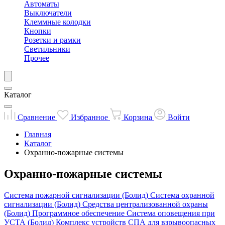
Автоматы
Выключатели
Клеммные колодки
Кнопки
Розетки и рамки
Светильники
Прочее
Каталог
Сравнение
Избранное
Корзина
Войти
Главная
Каталог
Охранно-пожарные системы
Охранно-пожарные системы
Система пожарной сигнализации (Болид)
Система охранной
сигнализации (Болид)
Средства централизованной охраны
(Болид)
Программное обеспечение
Система оповещения при
УСТА (Болид)
Комплекс устройств СПА для взрывоопасных