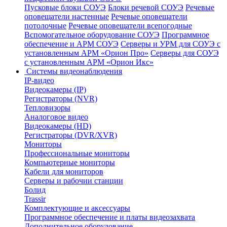
Пусковые блоки СОУЭ
Блоки речевой СОУЭ
Речевые
оповещатели настенные
Речевые оповещатели
потолочные
Речевые оповещатели всепогодные
Вспомогательное оборудование СОУЭ
Программное
обеспечение и АРМ СОУЭ
Серверы и УРМ для СОУЭ с
установленным АРМ «Орион Про»
Серверы для СОУЭ
с установленным АРМ «Орион Икс»
Системы видеонаблюдения
IP-видео
Видеокамеры (IP)
Регистраторы (NVR)
Тепловизоры
Аналоговое видео
Видеокамеры (HD)
Регистраторы (DVR/XVR)
Мониторы
Профессиональные мониторы
Компьютерные мониторы
Кабели для мониторов
Серверы и рабочии станции
Болид
Trassir
Комплектующие и аксессуары
Программное обеспечение и платы видеозахвата
Дополнительное оборудование