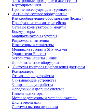
Электронные проходные и аксессуары
Картоприемники
Прочие аксессуары для турникетов
Активное сетевое оборудование
Каналообразующее оборудование (Болид)
Преобразователи интерйфейсов
Сетевые коммутаторы и модули
Коммутаторы
Маршрутизаторы (роутеры)
Радиомосты, антенны
Инжекторы и сплиттеры
Медиаконверторы и SFP-модули
Удлинители Ethernet
Устройства Защиты Линий
Дополнительное оборудование
Системы контроля и управления доступом
Контроллеры
Отпирающие устройства
Считывающие устройства
Запирающие устройства
Доводчики и дверные системы
Индентификаторы
Металлодетекторы и металлоискатели
Диспетчеризация
Системы вызова персонала