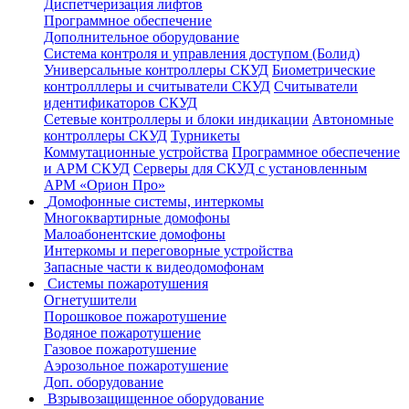
Диспетчеризация лифтов
Программное обеспечение
Дополнительное оборудование
Система контроля и управления доступом (Болид)
Универсальные контроллеры СКУД
Биометрические
контролллеры и считыватели СКУД
Считыватели
идентификаторов СКУД
Сетевые контроллеры и блоки индикации
Автономные
контроллеры СКУД
Турникеты
Коммутационные устройства
Программное обеспечение
и АРМ СКУД
Серверы для СКУД с установленным
АРМ «Орион Про»
Домофонные системы, интеркомы
Многоквартирные домофоны
Малоабонентские домофоны
Интеркомы и переговорные устройства
Запасные части к видеодомофонам
Системы пожаротушения
Огнетушители
Порошковое пожаротушение
Водяное пожаротушение
Газовое пожаротушение
Аэрозольное пожаротушение
Доп. оборудование
Взрывозащищенное оборудование