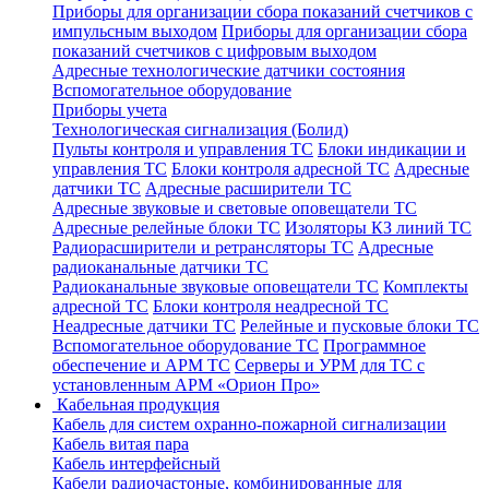
Приборы для организации сбора показаний счетчиков с
импульсным выходом
Приборы для организации сбора
показаний счетчиков с цифровым выходом
Адресные технологические датчики состояния
Вспомогательное оборудование
Приборы учета
Технологическая сигнализация (Болид)
Пульты контроля и управления ТС
Блоки индикации и
управления ТС
Блоки контроля адресной ТС
Адресные
датчики ТС
Адресные расширители ТС
Адресные звуковые и световые оповещатели ТС
Адресные релейные блоки ТС
Изоляторы КЗ линий ТС
Радиорасширители и ретрансляторы ТС
Адресные
радиоканальные датчики ТС
Радиоканальные звуковые оповещатели ТС
Комплекты
адресной ТС
Блоки контроля неадресной ТС
Неадресные датчики ТС
Релейные и пусковые блоки ТС
Вспомогательное оборудование ТС
Программное
обеспечение и АРМ ТС
Серверы и УРМ для ТС с
установленным АРМ «Орион Про»
Кабельная продукция
Кабель для систем охранно-пожарной сигнализации
Кабель витая пара
Кабель интерфейсный
Кабели радиочастоные, комбинированные для