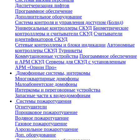
Диспетчеризация лифтов
Программное обеспечение
Дополнительное оборудование
Система контроля и управления доступом (Болид)
Универсальные контроллеры СКУД
Биометрические
контролллеры и считыватели СКУД
Считыватели
идентификаторов СКУД
Сетевые контроллеры и блоки индикации
Автономные
контроллеры СКУД
Турникеты
Коммутационные устройства
Программное обеспечение
и АРМ СКУД
Серверы для СКУД с установленным
АРМ «Орион Про»
Домофонные системы, интеркомы
Многоквартирные домофоны
Малоабонентские домофоны
Интеркомы и переговорные устройства
Запасные части к видеодомофонам
Системы пожаротушения
Огнетушители
Порошковое пожаротушение
Водяное пожаротушение
Газовое пожаротушение
Аэрозольное пожаротушение
Доп. оборудование