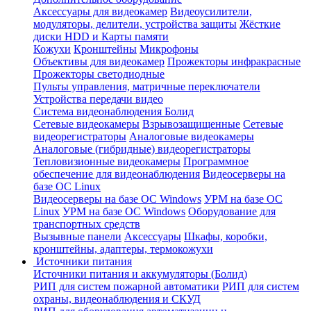
Аксессуары для видеокамер
Видеоусилители,
модуляторы, делители, устройства защиты
Жёсткие
диски HDD и Карты памяти
Кожухи
Кронштейны
Микрофоны
Объективы для видеокамер
Прожекторы инфракрасные
Прожекторы светодиодные
Пульты управления, матричные переключатели
Устройства передачи видео
Система видеонаблюдения Болид
Сетевые видеокамеры
Взрывозащищенные
Сетевые
видеорегистраторы
Аналоговые видеокамеры
Аналоговые (гибридные) видеорегистраторы
Тепловизионные видеокамеры
Программное
обеспечение для видеонаблюдения
Видеосерверы на
базе ОС Linux
Видеосерверы на базе ОС Windows
УРМ на базе ОС
Linux
УРМ на базе ОС Windows
Оборудование для
транспортных средств
Вызывные панели
Аксессуары
Шкафы, коробки,
кронштейны, адаптеры, термокожухи
Источники питания
Источники питания и аккумуляторы (Болид)
РИП для систем пожарной автоматики
РИП для систем
охраны, видеонаблюдения и СКУД