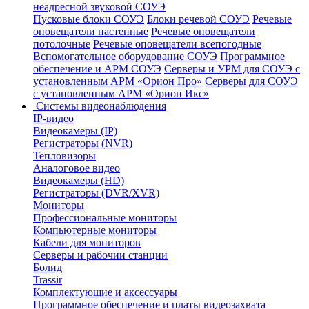
неадресной звуковой СОУЭ
Пусковые блоки СОУЭ
Блоки речевой СОУЭ
Речевые
оповещатели настенные
Речевые оповещатели
потолочные
Речевые оповещатели всепогодные
Вспомогательное оборудование СОУЭ
Программное
обеспечение и АРМ СОУЭ
Серверы и УРМ для СОУЭ с
установленным АРМ «Орион Про»
Серверы для СОУЭ
с установленным АРМ «Орион Икс»
Системы видеонаблюдения
IP-видео
Видеокамеры (IP)
Регистраторы (NVR)
Тепловизоры
Аналоговое видео
Видеокамеры (HD)
Регистраторы (DVR/XVR)
Мониторы
Профессиональные мониторы
Компьютерные мониторы
Кабели для мониторов
Серверы и рабочии станции
Болид
Trassir
Комплектующие и аксессуары
Программное обеспечение и платы видеозахвата