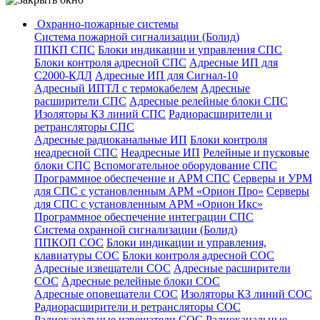
Охранно-пожарные системы
Система пожарной сигнализации (Болид)
ППКП СПС
Блоки индикации и управления СПС
Блоки контроля адресной СПС
Адресные ИП для
С2000-КДЛ
Адресные ИП для Сигнал-10
Адресный ИПТЛ с термокабелем
Адресные
расширители СПС
Адресные релейные блоки СПС
Изоляторы КЗ линий СПС
Радиорасширители и
ретрансляторы СПС
Адресные радиоканальные ИП
Блоки контроля
неадресной СПС
Неадресные ИП
Релейные и пусковые
блоки СПС
Вспомогательное оборудование СПС
Программное обеспечение и АРМ СПС
Серверы и УРМ
для СПС с установленным АРМ «Орион Про»
Серверы
для СПС с установленным АРМ «Орион Икс»
Программное обеспечение интеграции СПС
Система охранной сигнализации (Болид)
ППКОП СОС
Блоки индикации и управления,
клавиатуры СОС
Блоки контроля адресной СОС
Адресные извещатели СОС
Адресные расширители
СОС
Адресные релейные блоки СОС
Адресные оповещатели СОС
Изоляторы КЗ линий СОС
Радиорасширители и ретрансляторы СОС
Радиоканальные извещатели СОС
Радиоканальные