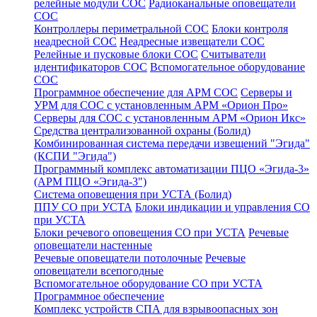
релейные модули СОС
Радиоканальные оповещатели
СОС
Контроллеры периметральной СОС
Блоки контроля
неадресной СОС
Неадресные извещатели СОС
Релейные и пусковые блоки СОС
Считыватели
идентификаторов СОС
Вспомогательное оборудование
СОС
Программное обеспечение для АРМ СОС
Серверы и
УРМ для СОС с установленным АРМ «Орион Про»
Серверы для СОС с установленным АРМ «Орион Икс»
Средства централизованной охраны (Болид)
Комбинированная система передачи извещений "Эгида"
(КСПИ "Эгида")
Программный комплекс автоматизации ПЦО «Эгида-3»
(АРМ ПЦО «Эгида-3")
Система оповещения при УСТА (Болид)
ППУ СО при УСТА
Блоки индикации и управления СО
при УСТА
Блоки речевого оповещения СО при УСТА
Речевые
оповещатели настенные
Речевые оповещатели потолочные
Речевые
оповещатели всепогодные
Вспомогательное оборудование СО при УСТА
Программное обеспечение
Комплекс устройств СПА для взрывоопасных зон