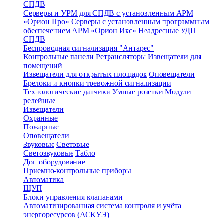
СПДВ
Серверы и УРМ для СПДВ с установленным АРМ
«Орион Про»
Серверы с установленным программным
обеспечением АРМ «Орион Икс»
Неадресные УДП
СПДВ
Беспроводная сигнализация "Антарес"
Контрольные панели
Ретрансляторы
Извещатели для
помещений
Извещатели для открытых площадок
Оповещатели
Брелоки и кнопки тревожной сигнализации
Технологические датчики
Умные розетки
Модули
релейные
Извещатели
Охранные
Пожарные
Оповещатели
Звуковые
Световые
Светозвуковые
Табло
Доп.оборудование
Приемно-контрольные приборы
Автоматика
ЩУП
Блоки управления клапанами
Автоматизированная система контроля и учёта
энергоресурсов (АСКУЭ)