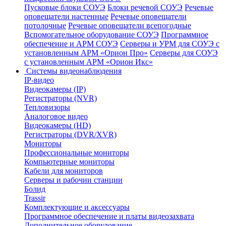
Пусковые блоки СОУЭ
Блоки речевой СОУЭ
Речевые
оповещатели настенные
Речевые оповещатели
потолочные
Речевые оповещатели всепогодные
Вспомогательное оборудование СОУЭ
Программное
обеспечение и АРМ СОУЭ
Серверы и УРМ для СОУЭ с
установленным АРМ «Орион Про»
Серверы для СОУЭ
с установленным АРМ «Орион Икс»
Системы видеонаблюдения
IP-видео
Видеокамеры (IP)
Регистраторы (NVR)
Тепловизоры
Аналоговое видео
Видеокамеры (HD)
Регистраторы (DVR/XVR)
Мониторы
Профессиональные мониторы
Компьютерные мониторы
Кабели для мониторов
Серверы и рабочии станции
Болид
Trassir
Комплектующие и аксессуары
Программное обеспечение и платы видеозахвата
Дополнительное оборудование