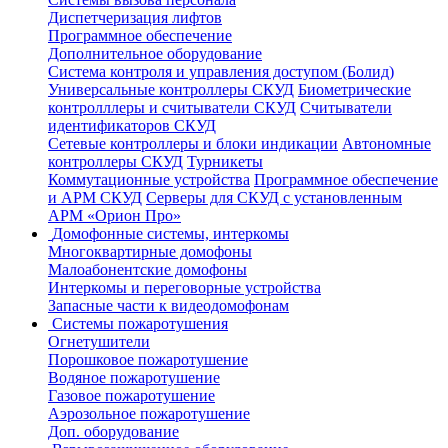
Диспетчеризация лифтов
Программное обеспечение
Дополнительное оборудование
Система контроля и управления доступом (Болид)
Универсальные контроллеры СКУД
Биометрические
контролллеры и считыватели СКУД
Считыватели
идентификаторов СКУД
Сетевые контроллеры и блоки индикации
Автономные
контроллеры СКУД
Турникеты
Коммутационные устройства
Программное обеспечение
и АРМ СКУД
Серверы для СКУД с установленным
АРМ «Орион Про»
Домофонные системы, интеркомы
Многоквартирные домофоны
Малоабонентские домофоны
Интеркомы и переговорные устройства
Запасные части к видеодомофонам
Системы пожаротушения
Огнетушители
Порошковое пожаротушение
Водяное пожаротушение
Газовое пожаротушение
Аэрозольное пожаротушение
Доп. оборудование