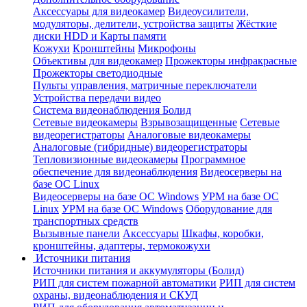
Аксессуары для видеокамер
Видеоусилители,
модуляторы, делители, устройства защиты
Жёсткие
диски HDD и Карты памяти
Кожухи
Кронштейны
Микрофоны
Объективы для видеокамер
Прожекторы инфракрасные
Прожекторы светодиодные
Пульты управления, матричные переключатели
Устройства передачи видео
Система видеонаблюдения Болид
Сетевые видеокамеры
Взрывозащищенные
Сетевые
видеорегистраторы
Аналоговые видеокамеры
Аналоговые (гибридные) видеорегистраторы
Тепловизионные видеокамеры
Программное
обеспечение для видеонаблюдения
Видеосерверы на
базе ОС Linux
Видеосерверы на базе ОС Windows
УРМ на базе ОС
Linux
УРМ на базе ОС Windows
Оборудование для
транспортных средств
Вызывные панели
Аксессуары
Шкафы, коробки,
кронштейны, адаптеры, термокожухи
Источники питания
Источники питания и аккумуляторы (Болид)
РИП для систем пожарной автоматики
РИП для систем
охраны, видеонаблюдения и СКУД