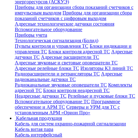
энергоресурсов (АСКУЭ)
Приборы для организации сбора показаний счетчиков с
импульсным выходом
Приборы для организации сбора
показаний счетчиков с цифровым выходом
Адресные технологические датчики состояния
Вспомогательное оборудование
Приборы учета
Технологическая сигнализация (Болид)
Пульты контроля и управления ТС
Блоки индикации и
управления ТС
Блоки контроля адресной ТС
Адресные
датчики ТС
Адресные расширители ТС
Адресные звуковые и световые оповещатели ТС
Адресные релейные блоки ТС
Изоляторы КЗ линий ТС
Радиорасширители и ретрансляторы ТС
Адресные
радиоканальные датчики ТС
Радиоканальные звуковые оповещатели ТС
Комплекты
адресной ТС
Блоки контроля неадресной ТС
Неадресные датчики ТС
Релейные и пусковые блоки ТС
Вспомогательное оборудование ТС
Программное
обеспечение и АРМ ТС
Серверы и УРМ для ТС с
установленным АРМ «Орион Про»
Кабельная продукция
Кабель для систем охранно-пожарной сигнализации
Кабель витая пара
Кабель интерфейсный