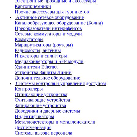
Электронные проходные и аксессуары
Картоприемники
Прочие аксессуары для турникетов
Активное сетевое оборудование
Каналообразующее оборудование (Болид)
Преобразователи интерйфейсов
Сетевые коммутаторы и модули
Коммутаторы
Маршрутизаторы (роутеры)
Радиомосты, антенны
Инжекторы и сплиттеры
Медиаконверторы и SFP-модули
Удлинители Ethernet
Устройства Защиты Линий
Дополнительное оборудование
Системы контроля и управления доступом
Контроллеры
Отпирающие устройства
Считывающие устройства
Запирающие устройства
Доводчики и дверные системы
Индентификаторы
Металлодетекторы и металлоискатели
Диспетчеризация
Системы вызова персонала