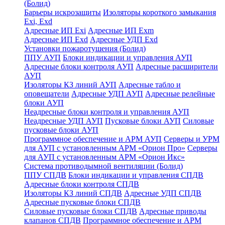
(Болид)
Барьеры искрозащиты
Изоляторы короткого замыкания
Exi, Exd
Адресные ИП Exi
Адресные ИП Exm
Адресные ИП Exd
Адресные УДП Exd
Установки пожаротушения (Болид)
ППУ АУП
Блоки индикации и управления АУП
Адресные блоки контроля АУП
Адресные расширители
АУП
Изоляторы КЗ линий АУП
Адресные табло и
оповещатели
Адресные УДП АУП
Адресные релейные
блоки АУП
Неадресные блоки контроля и управления АУП
Неадресные УДП АУП
Пусковые блоки АУП
Силовые
пусковые блоки АУП
Программное обеспечение и АРМ АУП
Серверы и УРМ
для АУП с установленным АРМ «Орион Про»
Серверы
для АУП с установленным АРМ «Орион Икс»
Система противодымной вентиляции (Болид)
ППУ СПДВ
Блоки индикации и управления СПДВ
Адресные блоки контроля СПДВ
Изоляторы КЗ линий СПДВ
Адресные УДП СПДВ
Адресные пусковые блоки СПДВ
Силовые пусковые блоки СПДВ
Адресные приводы
клапанов СПДВ
Программное обеспечение и АРМ