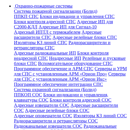
Охранно-пожарные системы
Система пожарной сигнализации (Болид)
ППКП СПС
Блоки индикации и управления СПС
Блоки контроля адресной СПС
Адресные ИП для
С2000-КДЛ
Адресные ИП для Сигнал-10
Адресный ИПТЛ с термокабелем
Адресные
расширители СПС
Адресные релейные блоки СПС
Изоляторы КЗ линий СПС
Радиорасширители и
ретрансляторы СПС
Адресные радиоканальные ИП
Блоки контроля
неадресной СПС
Неадресные ИП
Релейные и пусковые
блоки СПС
Вспомогательное оборудование СПС
Программное обеспечение и АРМ СПС
Серверы и УРМ
для СПС с установленным АРМ «Орион Про»
Серверы
для СПС с установленным АРМ «Орион Икс»
Программное обеспечение интеграции СПС
Система охранной сигнализации (Болид)
ППКОП СОС
Блоки индикации и управления,
клавиатуры СОС
Блоки контроля адресной СОС
Адресные извещатели СОС
Адресные расширители
СОС
Адресные релейные блоки СОС
Адресные оповещатели СОС
Изоляторы КЗ линий СОС
Радиорасширители и ретрансляторы СОС
Радиоканальные извещатели СОС
Радиоканальные