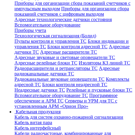
Приборы для организации сбора показаний счетчиков с
импульсным выходом
Приборы для организации сбора
показаний счетчиков с цифровым выходом
Адресные технологические датчики состояния
Вспомогательное оборудование
Приборы учета
Технологическая сигнализация (Болид)
Пульты контроля и управления ТС
Блоки индикации и
управления ТС
Блоки контроля адресной ТС
Адресные
датчики ТС
Адресные расширители ТС
Адресные звуковые и световые оповещатели ТС
Адресные релейные блоки ТС
Изоляторы КЗ линий ТС
Радиорасширители и ретрансляторы ТС
Адресные
радиоканальные датчики ТС
Радиоканальные звуковые оповещатели ТС
Комплекты
адресной ТС
Блоки контроля неадресной ТС
Неадресные датчики ТС
Релейные и пусковые блоки ТС
Вспомогательное оборудование ТС
Программное
обеспечение и АРМ ТС
Серверы и УРМ для ТС с
установленным АРМ «Орион Про»
Кабельная продукция
Кабель для систем охранно-пожарной сигнализации
Кабель витая пара
Кабель интерфейсный
Кабели радиочастоные, комбинированные для