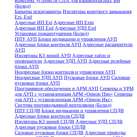
Комплекс устройств СПА для взрывоопасных зон
(Болид)
Барьеры искрозащиты
Изоляторы короткого замыкания
Exi, Exd
Адресные ИП Exi
Адресные ИП Exm
Адресные ИП Exd
Адресные УДП Exd
Установки пожаротушения (Болид)
ППУ АУП
Блоки индикации и управления АУП
Адресные блоки контроля АУП
Адресные расширители
АУП
Изоляторы КЗ линий АУП
Адресные табло и
оповещатели
Адресные УДП АУП
Адресные релейные
блоки АУП
Неадресные блоки контроля и управления АУП
Неадресные УДП АУП
Пусковые блоки АУП
Силовые
пусковые блоки АУП
Программное обеспечение и АРМ АУП
Серверы и УРМ
для АУП с установленным АРМ «Орион Про»
Серверы
для АУП с установленным АРМ «Орион Икс»
Система противодымной вентиляции (Болид)
ППУ СПДВ
Блоки индикации и управления СПДВ
Адресные блоки контроля СПДВ
Изоляторы КЗ линий СПДВ
Адресные УДП СПДВ
Адресные пусковые блоки СПДВ
Силовые пусковые блоки СПДВ
Адресные приводы