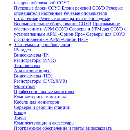
неадресной звуковой СОУЭ
Пусковые блоки СОУЭ
Блоки речевой СОУЭ
Речевые
оповещатели настенные
Речевые оповещатели
потолочные
Речевые оповещатели всепогодные
Вспомогательное оборудование СОУЭ
Программное
обеспечение и АРМ СОУЭ
Серверы и УРМ для СОУЭ с
установленным АРМ «Орион Про»
Серверы для СОУЭ
с установленным АРМ «Орион Икс»
Системы видеонаблюдения
IP-видео
Видеокамеры (IP)
Регистраторы (NVR)
Тепловизоры
Аналоговое видео
Видеокамеры (HD)
Регистраторы (DVR/XVR)
Мониторы
Профессиональные мониторы
Компьютерные мониторы
Кабели для мониторов
Серверы и рабочии станции
Болид
Trassir
Комплектующие и аксессуары
Программное обеспечение и платы видеозахвата