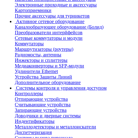
Электронные проходные и аксессуары
Картоприемники
Прочие аксессуары для турникетов
Активное сетевое оборудование
Каналообразующее оборудование (Болид)
Преобразователи интерйфейсов
Сетевые коммутаторы и модули
Коммутаторы
Маршрутизаторы (роутеры)
Радиомосты, антенны
Инжекторы и сплиттеры
Медиаконверторы и SFP-модули
Удлинители Ethernet
Устройства Защиты Линий
Дополнительное оборудование
Системы контроля и управления доступом
Контроллеры
Отпирающие устройства
Считывающие устройства
Запирающие устройства
Доводчики и дверные системы
Индентификаторы
Металлодетекторы и металлоискатели
Диспетчеризация
Системы вызова персонала