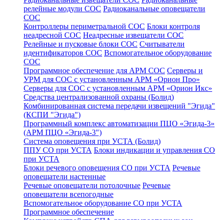
релейные модули СОС
Радиоканальные оповещатели
СОС
Контроллеры периметральной СОС
Блоки контроля
неадресной СОС
Неадресные извещатели СОС
Релейные и пусковые блоки СОС
Считыватели
идентификаторов СОС
Вспомогательное оборудование
СОС
Программное обеспечение для АРМ СОС
Серверы и
УРМ для СОС с установленным АРМ «Орион Про»
Серверы для СОС с установленным АРМ «Орион Икс»
Средства централизованной охраны (Болид)
Комбинированная система передачи извещений "Эгида"
(КСПИ "Эгида")
Программный комплекс автоматизации ПЦО «Эгида-3»
(АРМ ПЦО «Эгида-3")
Система оповещения при УСТА (Болид)
ППУ СО при УСТА
Блоки индикации и управления СО
при УСТА
Блоки речевого оповещения СО при УСТА
Речевые
оповещатели настенные
Речевые оповещатели потолочные
Речевые
оповещатели всепогодные
Вспомогательное оборудование СО при УСТА
Программное обеспечение