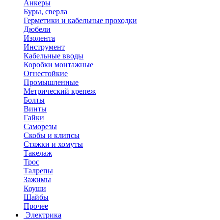
Анкеры
Буры, сверла
Герметики и кабельные проходки
Дюбели
Изолента
Инструмент
Кабельные вводы
Коробки монтажные
Огнестойкие
Промышленные
Метрический крепеж
Болты
Винты
Гайки
Саморезы
Скобы и клипсы
Стяжки и хомуты
Такелаж
Трос
Талрепы
Зажимы
Коуши
Шайбы
Прочее
Электрика