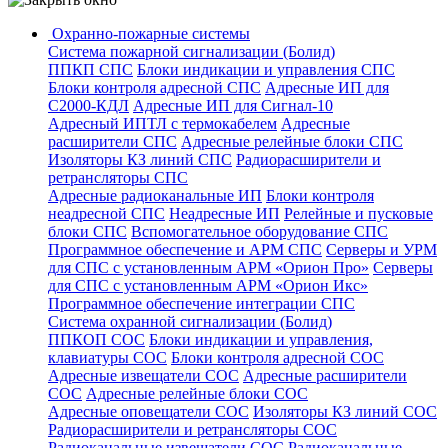
Охранно-пожарные системы
Система пожарной сигнализации (Болид)
ППКП СПС
Блоки индикации и управления СПС
Блоки контроля адресной СПС
Адресные ИП для
С2000-КДЛ
Адресные ИП для Сигнал-10
Адресный ИПТЛ с термокабелем
Адресные
расширители СПС
Адресные релейные блоки СПС
Изоляторы КЗ линий СПС
Радиорасширители и
ретрансляторы СПС
Адресные радиоканальные ИП
Блоки контроля
неадресной СПС
Неадресные ИП
Релейные и пусковые
блоки СПС
Вспомогательное оборудование СПС
Программное обеспечение и АРМ СПС
Серверы и УРМ
для СПС с установленным АРМ «Орион Про»
Серверы
для СПС с установленным АРМ «Орион Икс»
Программное обеспечение интеграции СПС
Система охранной сигнализации (Болид)
ППКОП СОС
Блоки индикации и управления,
клавиатуры СОС
Блоки контроля адресной СОС
Адресные извещатели СОС
Адресные расширители
СОС
Адресные релейные блоки СОС
Адресные оповещатели СОС
Изоляторы КЗ линий СОС
Радиорасширители и ретрансляторы СОС
Радиоканальные извещатели СОС
Радиоканальные