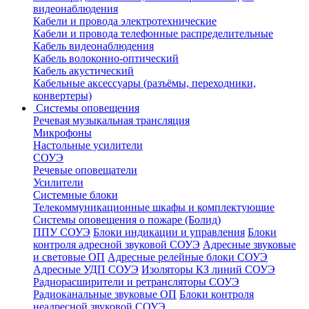
видеонаблюдения
Кабели и провода электротехнические
Кабели и провода телефонные распределительные
Кабель видеонаблюдения
Кабель волоконно-оптический
Кабель акустический
Кабельные аксессуары (разъёмы, переходники,
конвертеры)
Системы оповещения
Речевая музыкальная трансляция
Микрофоны
Настольные усилители
СОУЭ
Речевые оповещатели
Усилители
Системные блоки
Телекоммуникационные шкафы и комплектующие
Системы оповещения о пожаре (Болид)
ППУ СОУЭ
Блоки индикации и управления
Блоки
контроля адресной звуковой СОУЭ
Адресные звуковые
и световые ОП
Адресные релейные блоки СОУЭ
Адресные УДП СОУЭ
Изоляторы КЗ линий СОУЭ
Радиорасширители и ретрансляторы СОУЭ
Радиоканальные звуковые ОП
Блоки контроля
неадресной звуковой СОУЭ