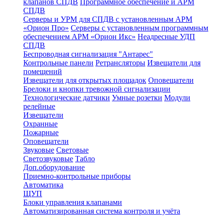
клапанов СПДВ
Программное обеспечение и АРМ
СПДВ
Серверы и УРМ для СПДВ с установленным АРМ
«Орион Про»
Серверы с установленным программным
обеспечением АРМ «Орион Икс»
Неадресные УДП
СПДВ
Беспроводная сигнализация "Антарес"
Контрольные панели
Ретрансляторы
Извещатели для
помещений
Извещатели для открытых площадок
Оповещатели
Брелоки и кнопки тревожной сигнализации
Технологические датчики
Умные розетки
Модули
релейные
Извещатели
Охранные
Пожарные
Оповещатели
Звуковые
Световые
Светозвуковые
Табло
Доп.оборудование
Приемно-контрольные приборы
Автоматика
ЩУП
Блоки управления клапанами
Автоматизированная система контроля и учёта