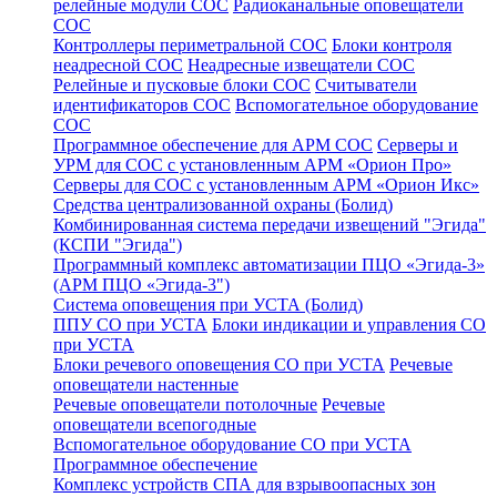
релейные модули СОС
Радиоканальные оповещатели
СОС
Контроллеры периметральной СОС
Блоки контроля
неадресной СОС
Неадресные извещатели СОС
Релейные и пусковые блоки СОС
Считыватели
идентификаторов СОС
Вспомогательное оборудование
СОС
Программное обеспечение для АРМ СОС
Серверы и
УРМ для СОС с установленным АРМ «Орион Про»
Серверы для СОС с установленным АРМ «Орион Икс»
Средства централизованной охраны (Болид)
Комбинированная система передачи извещений "Эгида"
(КСПИ "Эгида")
Программный комплекс автоматизации ПЦО «Эгида-3»
(АРМ ПЦО «Эгида-3")
Система оповещения при УСТА (Болид)
ППУ СО при УСТА
Блоки индикации и управления СО
при УСТА
Блоки речевого оповещения СО при УСТА
Речевые
оповещатели настенные
Речевые оповещатели потолочные
Речевые
оповещатели всепогодные
Вспомогательное оборудование СО при УСТА
Программное обеспечение
Комплекс устройств СПА для взрывоопасных зон