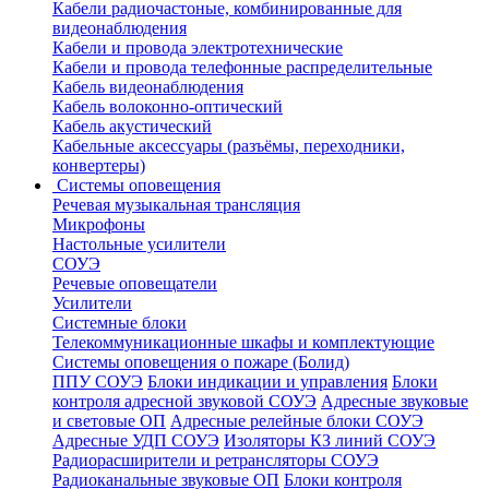
Кабели радиочастоные, комбинированные для
видеонаблюдения
Кабели и провода электротехнические
Кабели и провода телефонные распределительные
Кабель видеонаблюдения
Кабель волоконно-оптический
Кабель акустический
Кабельные аксессуары (разъёмы, переходники,
конвертеры)
Системы оповещения
Речевая музыкальная трансляция
Микрофоны
Настольные усилители
СОУЭ
Речевые оповещатели
Усилители
Системные блоки
Телекоммуникационные шкафы и комплектующие
Системы оповещения о пожаре (Болид)
ППУ СОУЭ
Блоки индикации и управления
Блоки
контроля адресной звуковой СОУЭ
Адресные звуковые
и световые ОП
Адресные релейные блоки СОУЭ
Адресные УДП СОУЭ
Изоляторы КЗ линий СОУЭ
Радиорасширители и ретрансляторы СОУЭ
Радиоканальные звуковые ОП
Блоки контроля