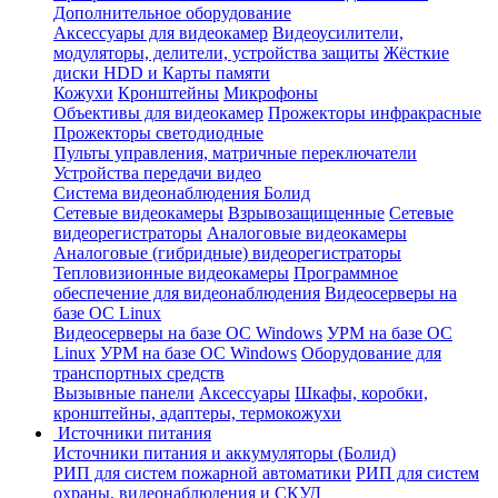
Дополнительное оборудование
Аксессуары для видеокамер
Видеоусилители,
модуляторы, делители, устройства защиты
Жёсткие
диски HDD и Карты памяти
Кожухи
Кронштейны
Микрофоны
Объективы для видеокамер
Прожекторы инфракрасные
Прожекторы светодиодные
Пульты управления, матричные переключатели
Устройства передачи видео
Система видеонаблюдения Болид
Сетевые видеокамеры
Взрывозащищенные
Сетевые
видеорегистраторы
Аналоговые видеокамеры
Аналоговые (гибридные) видеорегистраторы
Тепловизионные видеокамеры
Программное
обеспечение для видеонаблюдения
Видеосерверы на
базе ОС Linux
Видеосерверы на базе ОС Windows
УРМ на базе ОС
Linux
УРМ на базе ОС Windows
Оборудование для
транспортных средств
Вызывные панели
Аксессуары
Шкафы, коробки,
кронштейны, адаптеры, термокожухи
Источники питания
Источники питания и аккумуляторы (Болид)
РИП для систем пожарной автоматики
РИП для систем
охраны, видеонаблюдения и СКУД