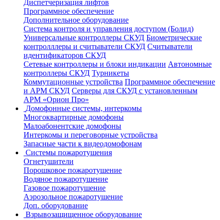
Диспетчеризация лифтов
Программное обеспечение
Дополнительное оборудование
Система контроля и управления доступом (Болид)
Универсальные контроллеры СКУД
Биометрические
контролллеры и считыватели СКУД
Считыватели
идентификаторов СКУД
Сетевые контроллеры и блоки индикации
Автономные
контроллеры СКУД
Турникеты
Коммутационные устройства
Программное обеспечение
и АРМ СКУД
Серверы для СКУД с установленным
АРМ «Орион Про»
Домофонные системы, интеркомы
Многоквартирные домофоны
Малоабонентские домофоны
Интеркомы и переговорные устройства
Запасные части к видеодомофонам
Системы пожаротушения
Огнетушители
Порошковое пожаротушение
Водяное пожаротушение
Газовое пожаротушение
Аэрозольное пожаротушение
Доп. оборудование
Взрывозащищенное оборудование