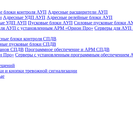
е блоки контроля АУП
Адресные расширители АУП
и
Адресные УДП АУП
Адресные релейные блоки АУП
ные УДП АУП
Пусковые блоки АУП
Силовые пусковые блоки А
для АУП с установленным АРМ «Орион Про»
Серверы для АУП
сные блоки контроля СПДВ
ные пусковые блоки СПДВ
панов СПДВ
Программное обеспечение и АРМ СПДВ
н Про»
Серверы с установленным программным обеспечением
мещений
ки и кнопки тревожной сигнализации
ые