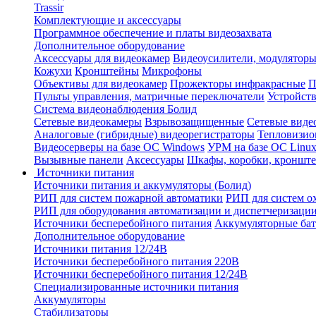
Trassir
Комплектующие и аксессуары
Программное обеспечение и платы видеозахвата
Дополнительное оборудование
Аксессуары для видеокамер
Видеоусилители, модуляторы
Кожухи
Кронштейны
Микрофоны
Объективы для видеокамер
Прожекторы инфракрасные
П
Пульты управления, матричные переключатели
Устройств
Система видеонаблюдения Болид
Сетевые видеокамеры
Взрывозащищенные
Сетевые виде
Аналоговые (гибридные) видеорегистраторы
Тепловизио
Видеосерверы на базе ОС Windows
УРМ на базе ОС Linu
Вызывные панели
Аксессуары
Шкафы, коробки, кронште
Источники питания
Источники питания и аккумуляторы (Болид)
РИП для систем пожарной автоматики
РИП для систем о
РИП для оборудования автоматизации и диспетчеризаци
Источники бесперебойного питания
Аккумуляторные бат
Дополнительное оборудование
Источники питания 12/24В
Источники бесперебойного питания 220В
Источники бесперебойного питания 12/24В
Специализированные источники питания
Аккумуляторы
Стабилизаторы