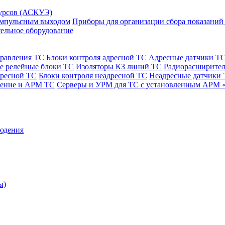
сурсов (АСКУЭ)
 импульсным выходом
Приборы для организации сбора показаний
ельное оборудование
правления ТС
Блоки контроля адресной ТС
Адресные датчики Т
е релейные блоки ТС
Изоляторы КЗ линий ТС
Радиорасширител
дресной ТС
Блоки контроля неадресной ТС
Неадресные датчики
чение и АРМ ТС
Серверы и УРМ для ТС с установленным АРМ 
юдения
ы)