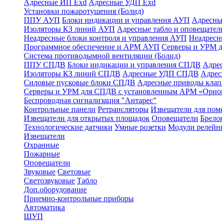
Адресные ИП Exd
Адресные УДП Exd
Установки пожаротушения (Болид)
ППУ АУП
Блоки индикации и управления АУП
Адресны
Изоляторы КЗ линий АУП
Адресные табло и оповещател
Неадресные блоки контроля и управления АУП
Неадрес
Программное обеспечение и АРМ АУП
Серверы и УРМ 
Система противодымной вентиляции (Болид)
ППУ СПДВ
Блоки индикации и управления СПДВ
Адре
Изоляторы КЗ линий СПДВ
Адресные УДП СПДВ
Адрес
Силовые пусковые блоки СПДВ
Адресные приводы кла
Серверы и УРМ для СПДВ с установленным АРМ «Орио
Беспроводная сигнализация "Антарес"
Контрольные панели
Ретрансляторы
Извещатели для по
Извещатели для открытых площадок
Оповещатели
Брело
Технологические датчики
Умные розетки
Модули релейн
Извещатели
Охранные
Пожарные
Оповещатели
Звуковые
Световые
Светозвуковые
Табло
Доп.оборудование
Приемно-контрольные приборы
Автоматика
ЩУП