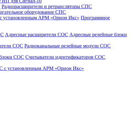
 ИП для Сигнал-10
С
Радиорасширители и ретрансляторы СПС
огательное оборудование СПС
 с установленным АРМ «Орион Икс»
Программное
ОС
Адресные расширители СОС
Адресные релейные блоки
щатели СОС
Радиоканальные релейные модули СОС
 блоки СОС
Считыватели идентификаторов СОС
С с установленным АРМ «Орион Икс»