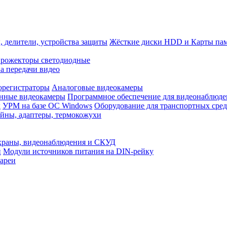
, делители, устройства защиты
Жёсткие диски HDD и Карты па
рожекторы светодиодные
а передачи видео
орегистраторы
Аналоговые видеокамеры
нные видеокамеры
Программное обеспечение для видеонаблюде
x
УРМ на базе ОС Windows
Оборудование для транспортных сред
йны, адаптеры, термокожухи
храны, видеонаблюдения и СКУД
и
Модули источников питания на DIN-рейку
ареи