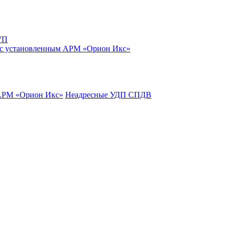
УП
 с установленным АРМ «Орион Икс»
 АРМ «Орион Икс»
Неадресные УДП СПДВ