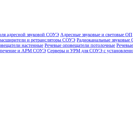
оля адресной звуковой СОУЭ
Адресные звуковые и световые ОП
расширители и ретрансляторы СОУЭ
Радиоканальные звуковые
овещатели настенные
Речевые оповещатели потолочные
Речевые
спечение и АРМ СОУЭ
Серверы и УРМ для СОУЭ с установле