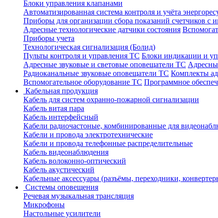
Блоки управления клапанами
Автоматизированная система контроля и учёта энергоре
Приборы для организации сбора показаний счетчиков с
Адресные технологические датчики состояния
Вспомогат
Приборы учета
Технологическая сигнализация (Болид)
Пульты контроля и управления ТС
Блоки индикации и у
Адресные звуковые и световые оповещатели ТС
Адресны
Радиоканальные звуковые оповещатели ТС
Комплекты а
Вспомогательное оборудование ТС
Программное обеспе
Кабельная продукция
Кабель для систем охранно-пожарной сигнализации
Кабель витая пара
Кабель интерфейсный
Кабели радиочастоные, комбинированные для видеонабл
Кабели и провода электротехнические
Кабели и провода телефонные распределительные
Кабель видеонаблюдения
Кабель волоконно-оптический
Кабель акустический
Кабельные аксессуары (разъёмы, переходники, конвертер
Системы оповещения
Речевая музыкальная трансляция
Микрофоны
Настольные усилители