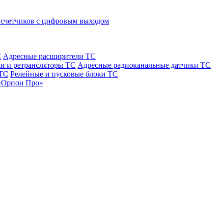
 счетчиков с цифровым выходом
С
Адресные расширители ТС
и и ретрансляторы ТС
Адресные радиоканальные датчики ТС
 ТС
Релейные и пусковые блоки ТС
«Орион Про»