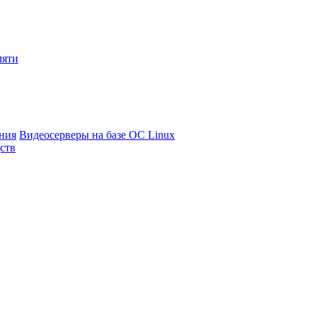
мяти
ния
Видеосерверы на базе ОС Linux
ств