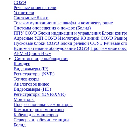
СОУЭ
Речевые оповещатели
Усилители
Системные блоки
Телекоммуникационные шкафы и комплектующие
Системы оповещения о пожаре (Болид)
ППУ СОУЭ
Блоки индикации и управления
Блоки контр
Адресные УДП СОУЭ
Изоляторы КЗ линий СОУЭ
Радио
Пусковые блоки СОУЭ
Блоки речевой СОУЭ
Речевые оп
Вспомогательное оборудование СОУЭ
Программное обе
АРМ «Орион Икс»
Системы видеонаблюдения
IP-видео
Видеокамеры (IP)
Регистраторы (NVR)
Тепловизоры
Аналоговое видео
Видеокамеры (HD)
Регистраторы (DVR/XVR)
Мониторы
Профессиональные мониторы
Компьютерные мониторы
Кабели для мониторов
Серверы и рабочии станции
Болид