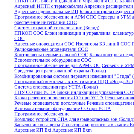
ППКП СПС
Блоки индикации и управления СПС
Блоки 
Адресный ИПТЛ с термокабелем
Адресные расширител
Адресные радиоканальные ИП
Блоки контроля неадресн
Программное обеспечение и АРМ СПС
Серверы и УРМ 
обеспечение интеграции СПС
Система охранной сигнализации (Болид)
ППКОП СОС
Блоки индикации и управления, клавиат
СОС
Адресные оповещатели СОС
Изоляторы КЗ линий СОС
Радиоканальные оповещатели СОС
Контроллеры периметральной СОС
Блоки контроля неа
Вспомогательное оборудование СОС
Программное обеспечение для АРМ СОС
Серверы и УРМ
Средства централизованной охраны (Болид)
Комбинированная система передачи извещений "Эгида"
Программный комплекс автоматизации ПЦО «Эгида-3» 
Система оповещения при УСТА (Болид)
ППУ СО при УСТА
Блоки индикации и управления СО
Блоки речевого оповещения СО при УСТА
Речевые опов
Речевые оповещатели потолочные
Речевые оповещатели 
Вспомогательное оборудование СО при УСТА
Программное обеспечение
Комплекс устройств СПА для взрывоопасных зон (Болид
Барьеры искрозащиты
Изоляторы короткого замыкания Ex
Адресные ИП Exi
Адресные ИП Exm