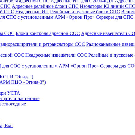
контроля адресной СПС
Адресные ИП для С2000-КДЛ
Адресные
и СПС
Адресные релейные блоки СПС
Изоляторы КЗ линий СП
ой СПС
Неадресные ИП
Релейные и пусковые блоки СПС
Вспом
для СПС с установленным АРМ «Орион Про»
Серверы для СПС
уры СОС
Блоки контроля адресной СОС
Адресные извещатели С
Радиорасширители и ретрансляторы СОС
Радиоканальные изве
дресной СОС
Неадресные извещатели СОС
Релейные и пусковые
 для СОС с установленным АРМ «Орион Про»
Серверы для СО
 (КСПИ "Эгида")
(АРМ ПЦО «Эгида-3")
 при УСТА
ещатели настенные
всепогодные
)
i, Exd