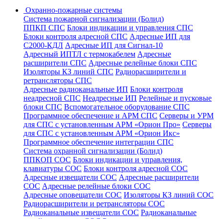
Охранно-пожарные системы
Система пожарной сигнализации (Болид)
ППКП СПС
Блоки индикации и управления СПС
Блоки контроля адресной СПС
Адресные ИП для
С2000-КДЛ
Адресные ИП для Сигнал-10
Адресный ИПТЛ с термокабелем
Адресные
расширители СПС
Адресные релейные блоки СПС
Изоляторы КЗ линий СПС
Радиорасширители и
ретрансляторы СПС
Адресные радиоканальные ИП
Блоки контроля
неадресной СПС
Неадресные ИП
Релейные и пусковые
блоки СПС
Вспомогательное оборудование СПС
Программное обеспечение и АРМ СПС
Серверы и УРМ
для СПС с установленным АРМ «Орион Про»
Серверы
для СПС с установленным АРМ «Орион Икс»
Программное обеспечение интеграции СПС
Система охранной сигнализации (Болид)
ППКОП СОС
Блоки индикации и управления,
клавиатуры СОС
Блоки контроля адресной СОС
Адресные извещатели СОС
Адресные расширители
СОС
Адресные релейные блоки СОС
Адресные оповещатели СОС
Изоляторы КЗ линий СОС
Радиорасширители и ретрансляторы СОС
Радиоканальные извещатели СОС
Радиоканальные