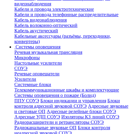
видеонаблюдения
Кабели и провода электротехнические
Кабели и провода телефонные распределительные
Кабель видеонаблюдения
Кабель волоконно-оптический
Кабель акустический
Кабельные аксессуары (разъёмы, переходники,
конвертеры)
Системы оповещения
Речевая музыкальная трансляция
Микрофоны
Настольные усилители
СОУЭ
Речевые оповещатели
Усилители
Системные блоки
Телекоммуникационные шкафы и комплектующие
Системы оповещения о пожаре (Болид)
ППУ СОУЭ
Блоки индикации и управления
Блоки
контроля адресной звуковой СОУЭ
Адресные звуковые
и световые ОП
Адресные релейные блоки СОУЭ
Адресные УДП СОУЭ
Изоляторы КЗ линий СОУЭ
Радиорасширители и ретрансляторы СОУЭ
Радиоканальные звуковые ОП
Блоки контроля
неадресной звуковой СОУЭ