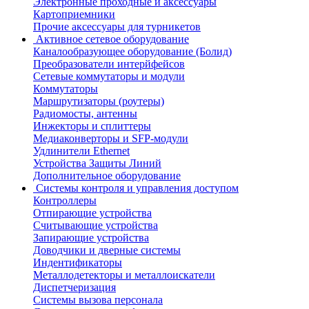
Электронные проходные и аксессуары
Картоприемники
Прочие аксессуары для турникетов
Активное сетевое оборудование
Каналообразующее оборудование (Болид)
Преобразователи интерйфейсов
Сетевые коммутаторы и модули
Коммутаторы
Маршрутизаторы (роутеры)
Радиомосты, антенны
Инжекторы и сплиттеры
Медиаконверторы и SFP-модули
Удлинители Ethernet
Устройства Защиты Линий
Дополнительное оборудование
Системы контроля и управления доступом
Контроллеры
Отпирающие устройства
Считывающие устройства
Запирающие устройства
Доводчики и дверные системы
Индентификаторы
Металлодетекторы и металлоискатели
Диспетчеризация
Системы вызова персонала