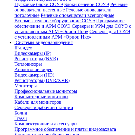
Пусковые блоки СОУЭ
Блоки речевой СОУЭ
Речевые
оповещатели настенные
Речевые оповещатели
потолочные
Речевые оповещатели всепогодные
Вспомогательное оборудование СОУЭ
Программное
обеспечение и АРМ СОУЭ
Серверы и УРМ для СОУЭ с
установленным АРМ «Орион Про»
Серверы для СОУЭ
с установленным АРМ «Орион Икс»
Системы видеонаблюдения
IP-видео
Видеокамеры (IP)
Регистраторы (NVR)
Тепловизоры
Аналоговое видео
Видеокамеры (HD)
Регистраторы (DVR/XVR)
Мониторы
Профессиональные мониторы
Компьютерные мониторы
Кабели для мониторов
Серверы и рабочии станции
Болид
Trassir
Комплектующие и аксессуары
Программное обеспечение и платы видеозахвата
Дополнительное оборудование