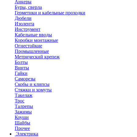
Анкеры
Буры, сверла
Герметики и кабельные проходки
Дюбели
Изолента
Инструмент
Кабельные вводы
Коробки монтажные
Огнестойкие
Промышленные
Метрический крепеж
Болты
Винты
Гайки
Саморезы
Скобы и клипсы
Стяжки и хомуты
Такелаж
Трос
Талрепы
Зажимы
Коуши
Шайбы
Прочее
Электрика