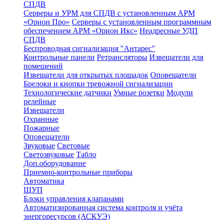
СПДВ
Серверы и УРМ для СПДВ с установленным АРМ
«Орион Про»
Серверы с установленным программным
обеспечением АРМ «Орион Икс»
Неадресные УДП
СПДВ
Беспроводная сигнализация "Антарес"
Контрольные панели
Ретрансляторы
Извещатели для
помещений
Извещатели для открытых площадок
Оповещатели
Брелоки и кнопки тревожной сигнализации
Технологические датчики
Умные розетки
Модули
релейные
Извещатели
Охранные
Пожарные
Оповещатели
Звуковые
Световые
Светозвуковые
Табло
Доп.оборудование
Приемно-контрольные приборы
Автоматика
ЩУП
Блоки управления клапанами
Автоматизированная система контроля и учёта
энергоресурсов (АСКУЭ)