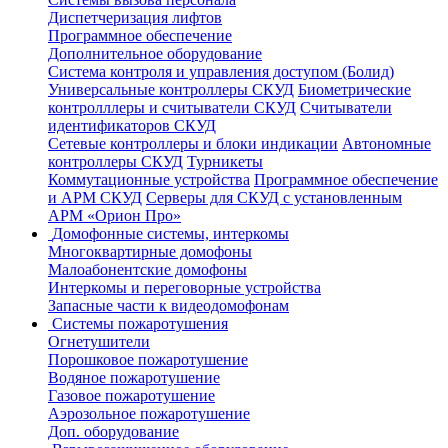
Диспетчеризация лифтов
Программное обеспечение
Дополнительное оборудование
Система контроля и управления доступом (Болид)
Универсальные контроллеры СКУД
Биометрические
контролллеры и считыватели СКУД
Считыватели
идентификаторов СКУД
Сетевые контроллеры и блоки индикации
Автономные
контроллеры СКУД
Турникеты
Коммутационные устройства
Программное обеспечение
и АРМ СКУД
Серверы для СКУД с установленным
АРМ «Орион Про»
Домофонные системы, интеркомы
Многоквартирные домофоны
Малоабонентские домофоны
Интеркомы и переговорные устройства
Запасные части к видеодомофонам
Системы пожаротушения
Огнетушители
Порошковое пожаротушение
Водяное пожаротушение
Газовое пожаротушение
Аэрозольное пожаротушение
Доп. оборудование