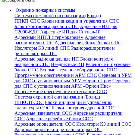
Охранно-пожарные системы
Система пожарной сигнализации (Болид)
ППКП СПС
Блоки индикации и управления СПС
Блоки контроля адресной СПС
Адресные ИП для
С2000-КДЛ
Адресные ИП для Сигнал-10
Адресный ИПТЛ с термокабелем
Адресные
расширители СПС
Адресные релейные блоки СПС
Изоляторы КЗ линий СПС
Радиорасширители и
ретрансляторы СПС
Адресные радиоканальные ИП
Блоки контроля
неадресной СПС
Неадресные ИП
Релейные и пусковые
блоки СПС
Вспомогательное оборудование СПС
Программное обеспечение и АРМ СПС
Серверы и УРМ
для СПС с установленным АРМ «Орион Про»
Серверы
для СПС с установленным АРМ «Орион Икс»
Программное обеспечение интеграции СПС
Система охранной сигнализации (Болид)
ППКОП СОС
Блоки индикации и управления,
клавиатуры СОС
Блоки контроля адресной СОС
Адресные извещатели СОС
Адресные расширители
СОС
Адресные релейные блоки СОС
Адресные оповещатели СОС
Изоляторы КЗ линий СОС
Радиорасширители и ретрансляторы СОС
Радиоканальные извещатели СОС
Радиоканальные