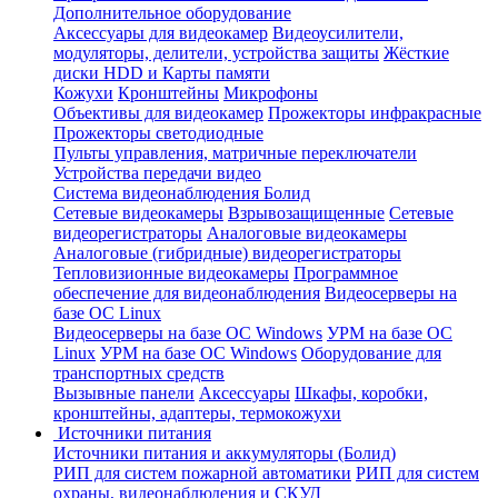
Дополнительное оборудование
Аксессуары для видеокамер
Видеоусилители,
модуляторы, делители, устройства защиты
Жёсткие
диски HDD и Карты памяти
Кожухи
Кронштейны
Микрофоны
Объективы для видеокамер
Прожекторы инфракрасные
Прожекторы светодиодные
Пульты управления, матричные переключатели
Устройства передачи видео
Система видеонаблюдения Болид
Сетевые видеокамеры
Взрывозащищенные
Сетевые
видеорегистраторы
Аналоговые видеокамеры
Аналоговые (гибридные) видеорегистраторы
Тепловизионные видеокамеры
Программное
обеспечение для видеонаблюдения
Видеосерверы на
базе ОС Linux
Видеосерверы на базе ОС Windows
УРМ на базе ОС
Linux
УРМ на базе ОС Windows
Оборудование для
транспортных средств
Вызывные панели
Аксессуары
Шкафы, коробки,
кронштейны, адаптеры, термокожухи
Источники питания
Источники питания и аккумуляторы (Болид)
РИП для систем пожарной автоматики
РИП для систем
охраны, видеонаблюдения и СКУД