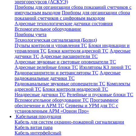
энергоресурсов (АСКУЭ)
Приборы для организации сбора показаний счетчиков с
импульсным выходом
Приборы для организации сбора
показаний счетчиков с цифровым выходом
Адресные технологические датчики состояния
Вспомогательное оборудование
Приборы учета
Технологическая сигнализация (Болид)
Пульты контроля и управления ТС
Блоки индикации и
управления ТС
Блоки контроля адресной ТС
Адресные
датчики ТС
Адресные расширители ТС
Адресные звуковые и световые оповещатели ТС
Адресные релейные блоки ТС
Изоляторы КЗ линий ТС
Радиорасширители и ретрансляторы ТС
Адресные
радиоканальные датчики ТС
Радиоканальные звуковые оповещатели ТС
Комплекты
адресной ТС
Блоки контроля неадресной ТС
Неадресные датчики ТС
Релейные и пусковые блоки ТС
Вспомогательное оборудование ТС
Программное
обеспечение и АРМ ТС
Серверы и УРМ для ТС с
установленным АРМ «Орион Про»
Кабельная продукция
Кабель для систем охранно-пожарной сигнализации
Кабель витая пара
Кабель интерфейсный