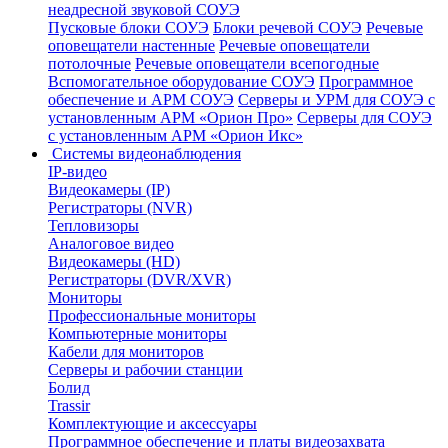
неадресной звуковой СОУЭ
Пусковые блоки СОУЭ
Блоки речевой СОУЭ
Речевые
оповещатели настенные
Речевые оповещатели
потолочные
Речевые оповещатели всепогодные
Вспомогательное оборудование СОУЭ
Программное
обеспечение и АРМ СОУЭ
Серверы и УРМ для СОУЭ с
установленным АРМ «Орион Про»
Серверы для СОУЭ
с установленным АРМ «Орион Икс»
Системы видеонаблюдения
IP-видео
Видеокамеры (IP)
Регистраторы (NVR)
Тепловизоры
Аналоговое видео
Видеокамеры (HD)
Регистраторы (DVR/XVR)
Мониторы
Профессиональные мониторы
Компьютерные мониторы
Кабели для мониторов
Серверы и рабочии станции
Болид
Trassir
Комплектующие и аксессуары
Программное обеспечение и платы видеозахвата