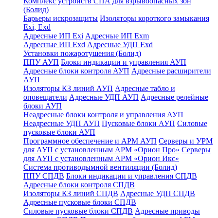
Комплекс устройств СПА для взрывоопасных зон
(Болид)
Барьеры искрозащиты
Изоляторы короткого замыкания
Exi, Exd
Адресные ИП Exi
Адресные ИП Exm
Адресные ИП Exd
Адресные УДП Exd
Установки пожаротушения (Болид)
ППУ АУП
Блоки индикации и управления АУП
Адресные блоки контроля АУП
Адресные расширители
АУП
Изоляторы КЗ линий АУП
Адресные табло и
оповещатели
Адресные УДП АУП
Адресные релейные
блоки АУП
Неадресные блоки контроля и управления АУП
Неадресные УДП АУП
Пусковые блоки АУП
Силовые
пусковые блоки АУП
Программное обеспечение и АРМ АУП
Серверы и УРМ
для АУП с установленным АРМ «Орион Про»
Серверы
для АУП с установленным АРМ «Орион Икс»
Система противодымной вентиляции (Болид)
ППУ СПДВ
Блоки индикации и управления СПДВ
Адресные блоки контроля СПДВ
Изоляторы КЗ линий СПДВ
Адресные УДП СПДВ
Адресные пусковые блоки СПДВ
Силовые пусковые блоки СПДВ
Адресные приводы