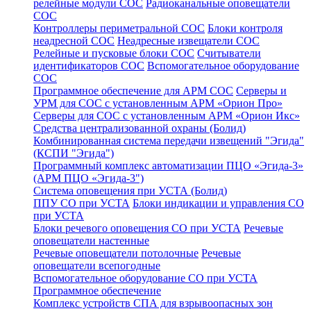
релейные модули СОС
Радиоканальные оповещатели
СОС
Контроллеры периметральной СОС
Блоки контроля
неадресной СОС
Неадресные извещатели СОС
Релейные и пусковые блоки СОС
Считыватели
идентификаторов СОС
Вспомогательное оборудование
СОС
Программное обеспечение для АРМ СОС
Серверы и
УРМ для СОС с установленным АРМ «Орион Про»
Серверы для СОС с установленным АРМ «Орион Икс»
Средства централизованной охраны (Болид)
Комбинированная система передачи извещений "Эгида"
(КСПИ "Эгида")
Программный комплекс автоматизации ПЦО «Эгида-3»
(АРМ ПЦО «Эгида-3")
Система оповещения при УСТА (Болид)
ППУ СО при УСТА
Блоки индикации и управления СО
при УСТА
Блоки речевого оповещения СО при УСТА
Речевые
оповещатели настенные
Речевые оповещатели потолочные
Речевые
оповещатели всепогодные
Вспомогательное оборудование СО при УСТА
Программное обеспечение
Комплекс устройств СПА для взрывоопасных зон