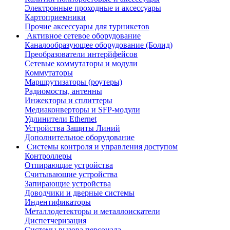
Электронные проходные и аксессуары
Картоприемники
Прочие аксессуары для турникетов
Активное сетевое оборудование
Каналообразующее оборудование (Болид)
Преобразователи интерйфейсов
Сетевые коммутаторы и модули
Коммутаторы
Маршрутизаторы (роутеры)
Радиомосты, антенны
Инжекторы и сплиттеры
Медиаконверторы и SFP-модули
Удлинители Ethernet
Устройства Защиты Линий
Дополнительное оборудование
Системы контроля и управления доступом
Контроллеры
Отпирающие устройства
Считывающие устройства
Запирающие устройства
Доводчики и дверные системы
Индентификаторы
Металлодетекторы и металлоискатели
Диспетчеризация
Системы вызова персонала