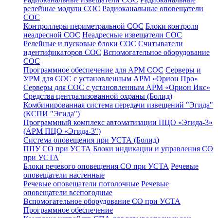
релейные модули СОС
Радиоканальные оповещатели
СОС
Контроллеры периметральной СОС
Блоки контроля
неадресной СОС
Неадресные извещатели СОС
Релейные и пусковые блоки СОС
Считыватели
идентификаторов СОС
Вспомогательное оборудование
СОС
Программное обеспечение для АРМ СОС
Серверы и
УРМ для СОС с установленным АРМ «Орион Про»
Серверы для СОС с установленным АРМ «Орион Икс»
Средства централизованной охраны (Болид)
Комбинированная система передачи извещений "Эгида"
(КСПИ "Эгида")
Программный комплекс автоматизации ПЦО «Эгида-3»
(АРМ ПЦО «Эгида-3")
Система оповещения при УСТА (Болид)
ППУ СО при УСТА
Блоки индикации и управления СО
при УСТА
Блоки речевого оповещения СО при УСТА
Речевые
оповещатели настенные
Речевые оповещатели потолочные
Речевые
оповещатели всепогодные
Вспомогательное оборудование СО при УСТА
Программное обеспечение