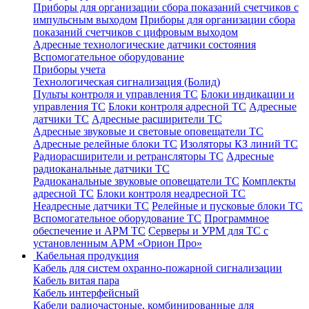
Приборы для организации сбора показаний счетчиков с
импульсным выходом
Приборы для организации сбора
показаний счетчиков с цифровым выходом
Адресные технологические датчики состояния
Вспомогательное оборудование
Приборы учета
Технологическая сигнализация (Болид)
Пульты контроля и управления ТС
Блоки индикации и
управления ТС
Блоки контроля адресной ТС
Адресные
датчики ТС
Адресные расширители ТС
Адресные звуковые и световые оповещатели ТС
Адресные релейные блоки ТС
Изоляторы КЗ линий ТС
Радиорасширители и ретрансляторы ТС
Адресные
радиоканальные датчики ТС
Радиоканальные звуковые оповещатели ТС
Комплекты
адресной ТС
Блоки контроля неадресной ТС
Неадресные датчики ТС
Релейные и пусковые блоки ТС
Вспомогательное оборудование ТС
Программное
обеспечение и АРМ ТС
Серверы и УРМ для ТС с
установленным АРМ «Орион Про»
Кабельная продукция
Кабель для систем охранно-пожарной сигнализации
Кабель витая пара
Кабель интерфейсный
Кабели радиочастоные, комбинированные для