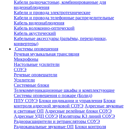
Кабели радиочастоные, комбинированные для
видеонаблюдения
Кабели и провода электротехнические
Кабели и провода телефонные распределительные
Кабель видеонаблюдения
Кабель волоконно-оптический
Кабель акустический
Кабельные аксессуары (разъёмы, переходники,
конвертеры)
Системы оповещения
Речевая музыкальная трансляция
Микрофоны
Настольные усилители
СОУЭ
Речевые оповещатели
Усилители
Системные блоки
Телекоммуникационные шкафы и комплектующие
Системы оповещения о пожаре (Болид)
ППУ СОУЭ
Блоки индикации и управления
Блоки
контроля адресной звуковой СОУЭ
Адресные звуковые
и световые ОП
Адресные релейные блоки СОУЭ
Адресные УДП СОУЭ
Изоляторы КЗ линий СОУЭ
Радиорасширители и ретрансляторы СОУЭ
Радиоканальные звуковые ОП
Блоки контроля