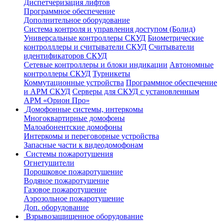
Диспетчеризация лифтов
Программное обеспечение
Дополнительное оборудование
Система контроля и управления доступом (Болид)
Универсальные контроллеры СКУД
Биометрические
контролллеры и считыватели СКУД
Считыватели
идентификаторов СКУД
Сетевые контроллеры и блоки индикации
Автономные
контроллеры СКУД
Турникеты
Коммутационные устройства
Программное обеспечение
и АРМ СКУД
Серверы для СКУД с установленным
АРМ «Орион Про»
Домофонные системы, интеркомы
Многоквартирные домофоны
Малоабонентские домофоны
Интеркомы и переговорные устройства
Запасные части к видеодомофонам
Системы пожаротушения
Огнетушители
Порошковое пожаротушение
Водяное пожаротушение
Газовое пожаротушение
Аэрозольное пожаротушение
Доп. оборудование
Взрывозащищенное оборудование