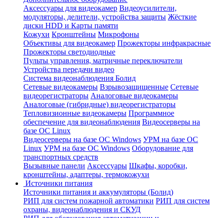
Аксессуары для видеокамер
Видеоусилители,
модуляторы, делители, устройства защиты
Жёсткие
диски HDD и Карты памяти
Кожухи
Кронштейны
Микрофоны
Объективы для видеокамер
Прожекторы инфракрасные
Прожекторы светодиодные
Пульты управления, матричные переключатели
Устройства передачи видео
Система видеонаблюдения Болид
Сетевые видеокамеры
Взрывозащищенные
Сетевые
видеорегистраторы
Аналоговые видеокамеры
Аналоговые (гибридные) видеорегистраторы
Тепловизионные видеокамеры
Программное
обеспечение для видеонаблюдения
Видеосерверы на
базе ОС Linux
Видеосерверы на базе ОС Windows
УРМ на базе ОС
Linux
УРМ на базе ОС Windows
Оборудование для
транспортных средств
Вызывные панели
Аксессуары
Шкафы, коробки,
кронштейны, адаптеры, термокожухи
Источники питания
Источники питания и аккумуляторы (Болид)
РИП для систем пожарной автоматики
РИП для систем
охраны, видеонаблюдения и СКУД