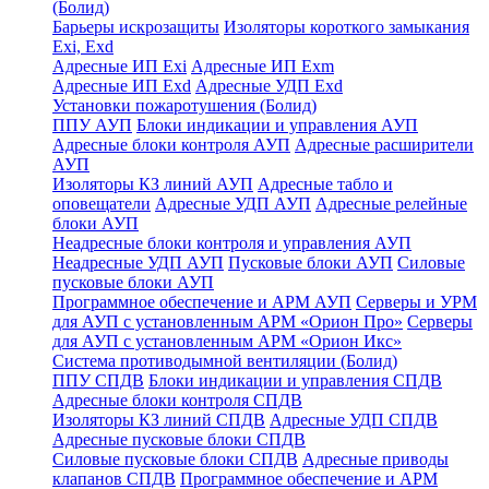
(Болид)
Барьеры искрозащиты
Изоляторы короткого замыкания
Exi, Exd
Адресные ИП Exi
Адресные ИП Exm
Адресные ИП Exd
Адресные УДП Exd
Установки пожаротушения (Болид)
ППУ АУП
Блоки индикации и управления АУП
Адресные блоки контроля АУП
Адресные расширители
АУП
Изоляторы КЗ линий АУП
Адресные табло и
оповещатели
Адресные УДП АУП
Адресные релейные
блоки АУП
Неадресные блоки контроля и управления АУП
Неадресные УДП АУП
Пусковые блоки АУП
Силовые
пусковые блоки АУП
Программное обеспечение и АРМ АУП
Серверы и УРМ
для АУП с установленным АРМ «Орион Про»
Серверы
для АУП с установленным АРМ «Орион Икс»
Система противодымной вентиляции (Болид)
ППУ СПДВ
Блоки индикации и управления СПДВ
Адресные блоки контроля СПДВ
Изоляторы КЗ линий СПДВ
Адресные УДП СПДВ
Адресные пусковые блоки СПДВ
Силовые пусковые блоки СПДВ
Адресные приводы
клапанов СПДВ
Программное обеспечение и АРМ