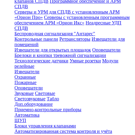
клапанов СПДВ
Программное обеспечение и АРМ
СПДВ
Серверы и УРМ для СПДВ с установленным АРМ
«Орион Про»
Серверы с установленным программным
обеспечением АРМ «Орион Икс»
Неадресные УДП
СПДВ
Беспроводная сигнализация "Антарес"
Контрольные панели
Ретрансляторы
Извещатели для
помещений
Извещатели для открытых площадок
Оповещатели
Брелоки и кнопки тревожной сигнализации
Технологические датчики
Умные розетки
Модули
релейные
Извещатели
Охранные
Пожарные
Оповещатели
Звуковые
Световые
Светозвуковые
Табло
Доп.оборудование
Приемно-контрольные приборы
Автоматика
ЩУП
Блоки управления клапанами
Автоматизированная система контроля и учёта