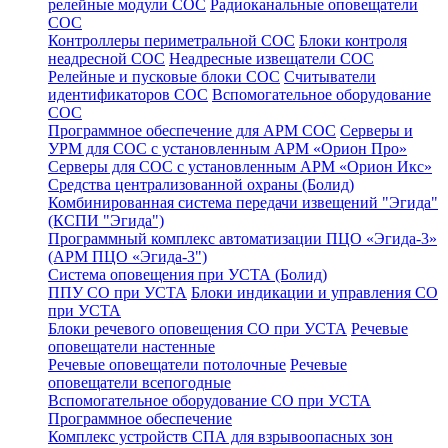
релейные модули СОС
Радиоканальные оповещатели
СОС
Контроллеры периметральной СОС
Блоки контроля
неадресной СОС
Неадресные извещатели СОС
Релейные и пусковые блоки СОС
Считыватели
идентификаторов СОС
Вспомогательное оборудование
СОС
Программное обеспечение для АРМ СОС
Серверы и
УРМ для СОС с установленным АРМ «Орион Про»
Серверы для СОС с установленным АРМ «Орион Икс»
Средства централизованной охраны (Болид)
Комбинированная система передачи извещений "Эгида"
(КСПИ "Эгида")
Программный комплекс автоматизации ПЦО «Эгида-3»
(АРМ ПЦО «Эгида-3")
Система оповещения при УСТА (Болид)
ППУ СО при УСТА
Блоки индикации и управления СО
при УСТА
Блоки речевого оповещения СО при УСТА
Речевые
оповещатели настенные
Речевые оповещатели потолочные
Речевые
оповещатели всепогодные
Вспомогательное оборудование СО при УСТА
Программное обеспечение
Комплекс устройств СПА для взрывоопасных зон