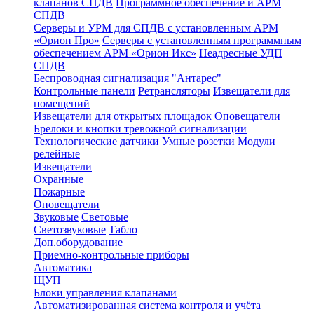
клапанов СПДВ
Программное обеспечение и АРМ
СПДВ
Серверы и УРМ для СПДВ с установленным АРМ
«Орион Про»
Серверы с установленным программным
обеспечением АРМ «Орион Икс»
Неадресные УДП
СПДВ
Беспроводная сигнализация "Антарес"
Контрольные панели
Ретрансляторы
Извещатели для
помещений
Извещатели для открытых площадок
Оповещатели
Брелоки и кнопки тревожной сигнализации
Технологические датчики
Умные розетки
Модули
релейные
Извещатели
Охранные
Пожарные
Оповещатели
Звуковые
Световые
Светозвуковые
Табло
Доп.оборудование
Приемно-контрольные приборы
Автоматика
ЩУП
Блоки управления клапанами
Автоматизированная система контроля и учёта