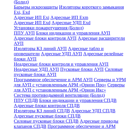
(Болид)
Барьеры искрозащиты
Изоляторы короткого замыкания
Exi, Exd
Адресные ИП Exi
Адресные ИП Exm
Адресные ИП Exd
Адресные УДП Exd
Установки пожаротушения (Болид)
ППУ АУП
Блоки индикации и управления АУП
Адресные блоки контроля АУП
Адресные расширители
АУП
Изоляторы КЗ линий АУП
Адресные табло и
оповещатели
Адресные УДП АУП
Адресные релейные
блоки АУП
Неадресные блоки контроля и управления АУП
Неадресные УДП АУП
Пусковые блоки АУП
Силовые
пусковые блоки АУП
Программное обеспечение и АРМ АУП
Серверы и УРМ
для АУП с установленным АРМ «Орион Про»
Серверы
для АУП с установленным АРМ «Орион Икс»
Система противодымной вентиляции (Болид)
ППУ СПДВ
Блоки индикации и управления СПДВ
Адресные блоки контроля СПДВ
Изоляторы КЗ линий СПДВ
Адресные УДП СПДВ
Адресные пусковые блоки СПДВ
Силовые пусковые блоки СПДВ
Адресные приводы
клапанов СПДВ
Программное обеспечение и АРМ