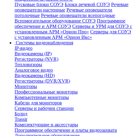
Пусковые блоки СОУЭ
Блоки речевой СОУЭ
Речевые
оповещатели настенные
Речевые оповещатели
потолочные
Речевые оповещатели всепогодные
Вспомогательное оборудование СОУЭ
Программное
обеспечение и АРМ СОУЭ
Серверы и УРМ для СОУЭ с
установленным АРМ «Орион Про»
Серверы для СОУЭ
с установленным АРМ «Орион Икс»
Системы видеонаблюдения
IP-видео
Видеокамеры (IP)
Регистраторы (NVR)
Тепловизоры
Аналоговое видео
Видеокамеры (HD)
Регистраторы (DVR/XVR)
Мониторы
Профессиональные мониторы
Компьютерные мониторы
Кабели для мониторов
Серверы и рабочии станции
Болид
Trassir
Комплектующие и аксессуары
Программное обеспечение и платы видеозахвата
Дополнительное оборудование