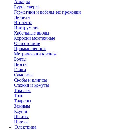
Анкеры
Буры, сверла
Герметики и кабельные проходки
Дюбели
Изолента
Инструмент
Кабельные вводы
Коробки монтажные
Огнестойкие
Промышленные
Метрический крепеж
Болты
Винты
Гайки
Саморезы
Скобы и клипсы
Стяжки и хомуты
Такелаж
Трос
Талрепы
Зажимы
Коуши
Шайбы
Прочее
Электрика