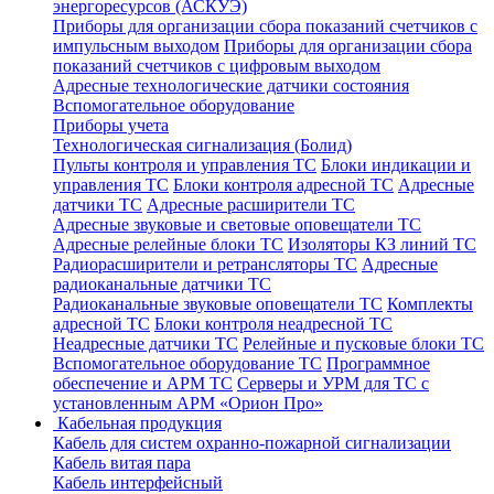
энергоресурсов (АСКУЭ)
Приборы для организации сбора показаний счетчиков с
импульсным выходом
Приборы для организации сбора
показаний счетчиков с цифровым выходом
Адресные технологические датчики состояния
Вспомогательное оборудование
Приборы учета
Технологическая сигнализация (Болид)
Пульты контроля и управления ТС
Блоки индикации и
управления ТС
Блоки контроля адресной ТС
Адресные
датчики ТС
Адресные расширители ТС
Адресные звуковые и световые оповещатели ТС
Адресные релейные блоки ТС
Изоляторы КЗ линий ТС
Радиорасширители и ретрансляторы ТС
Адресные
радиоканальные датчики ТС
Радиоканальные звуковые оповещатели ТС
Комплекты
адресной ТС
Блоки контроля неадресной ТС
Неадресные датчики ТС
Релейные и пусковые блоки ТС
Вспомогательное оборудование ТС
Программное
обеспечение и АРМ ТС
Серверы и УРМ для ТС с
установленным АРМ «Орион Про»
Кабельная продукция
Кабель для систем охранно-пожарной сигнализации
Кабель витая пара
Кабель интерфейсный