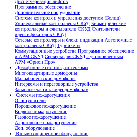
Диспетчеризация лифтов
Программное обеспечение
Дополнительное оборудование
Система контроля и управления доступом (Болид)
Универсальные контроллеры СКУД
Биометрические
контролллеры и считыватели СКУД
Считыватели
идентификаторов СКУД
Сетевые контроллеры и блоки индикации
Автономные
контроллеры СКУД
Турникеты
Коммутационные устройства
Программное обеспечение
и АРМ СКУД
Серверы для СКУД с установленным
АРМ «Орион Про»
Домофонные системы, интеркомы
Многоквартирные домофоны
Малоабонентские домофоны
Интеркомы и переговорные устройства
Запасные части к видеодомофонам
Системы пожаротушения
Огнетушители
Порошковое пожаротушение
Водяное пожаротушение
Газовое пожаротушение
Аэрозольное пожаротушение
Доп. оборудование
Взрывозащищенное оборудование