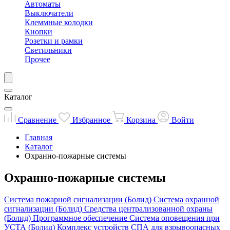
Автоматы
Выключатели
Клеммные колодки
Кнопки
Розетки и рамки
Светильники
Прочее
Каталог
Сравнение
Избранное
Корзина
Войти
Главная
Каталог
Охранно-пожарные системы
Охранно-пожарные системы
Система пожарной сигнализации (Болид)
Система охранной
сигнализации (Болид)
Средства централизованной охраны
(Болид)
Программное обеспечение
Система оповещения при
УСТА (Болид)
Комплекс устройств СПА для взрывоопасных