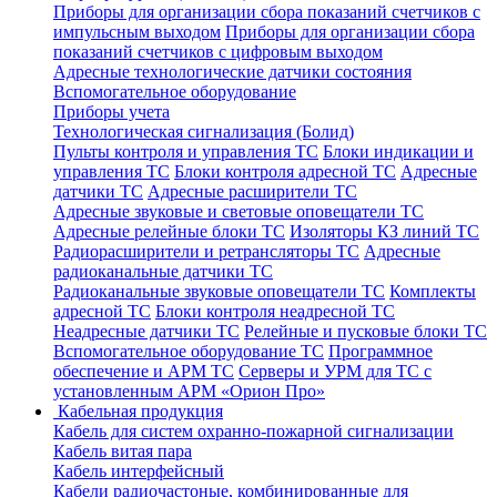
Приборы для организации сбора показаний счетчиков с
импульсным выходом
Приборы для организации сбора
показаний счетчиков с цифровым выходом
Адресные технологические датчики состояния
Вспомогательное оборудование
Приборы учета
Технологическая сигнализация (Болид)
Пульты контроля и управления ТС
Блоки индикации и
управления ТС
Блоки контроля адресной ТС
Адресные
датчики ТС
Адресные расширители ТС
Адресные звуковые и световые оповещатели ТС
Адресные релейные блоки ТС
Изоляторы КЗ линий ТС
Радиорасширители и ретрансляторы ТС
Адресные
радиоканальные датчики ТС
Радиоканальные звуковые оповещатели ТС
Комплекты
адресной ТС
Блоки контроля неадресной ТС
Неадресные датчики ТС
Релейные и пусковые блоки ТС
Вспомогательное оборудование ТС
Программное
обеспечение и АРМ ТС
Серверы и УРМ для ТС с
установленным АРМ «Орион Про»
Кабельная продукция
Кабель для систем охранно-пожарной сигнализации
Кабель витая пара
Кабель интерфейсный
Кабели радиочастоные, комбинированные для