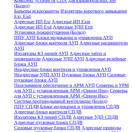
Комплекс устройств СПА для взрывоопасных зон
(Болид)
Барьеры искрозащиты
Изоляторы короткого замыкания
Exi, Exd
Адресные ИП Exi
Адресные ИП Exm
Адресные ИП Exd
Адресные УДП Exd
Установки пожаротушения (Болид)
ППУ АУП
Блоки индикации и управления АУП
Адресные блоки контроля АУП
Адресные расширители
АУП
Изоляторы КЗ линий АУП
Адресные табло и
оповещатели
Адресные УДП АУП
Адресные релейные
блоки АУП
Неадресные блоки контроля и управления АУП
Неадресные УДП АУП
Пусковые блоки АУП
Силовые
пусковые блоки АУП
Программное обеспечение и АРМ АУП
Серверы и УРМ
для АУП с установленным АРМ «Орион Про»
Серверы
для АУП с установленным АРМ «Орион Икс»
Система противодымной вентиляции (Болид)
ППУ СПДВ
Блоки индикации и управления СПДВ
Адресные блоки контроля СПДВ
Изоляторы КЗ линий СПДВ
Адресные УДП СПДВ
Адресные пусковые блоки СПДВ
Силовые пусковые блоки СПДВ
Адресные приводы