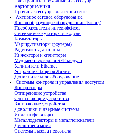
Электронные проходные и аксессуары
Картоприемники
Прочие аксессуары для турникетов
Активное сетевое оборудование
Каналообразующее оборудование (Болид)
Преобразователи интерйфейсов
Сетевые коммутаторы и модули
Коммутаторы
Маршрутизаторы (роутеры)
Радиомосты, антенны
Инжекторы и сплиттеры
Медиаконверторы и SFP-модули
Удлинители Ethernet
Устройства Защиты Линий
Дополнительное оборудование
Системы контроля и управления доступом
Контроллеры
Отпирающие устройства
Считывающие устройства
Запирающие устройства
Доводчики и дверные системы
Индентификаторы
Металлодетекторы и металлоискатели
Диспетчеризация
Системы вызова персонала