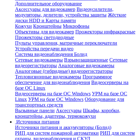
Дополнительное оборудование
Аксессуары для видеокамер
Видеоусилители,
модуляторы, делители, устройства защиты
Жёсткие
диски HDD и Карты памяти
Кожухи
Кронштейны
Микрофоны
Объективы для видеокамер
Прожекторы инфракрасные
Прожекторы светодиодные
Пульты управления, матричные переключатели
Устройства передачи видео
Система видеонаблюдения Болид
Сетевые видеокамеры
Взрывозащищенные
Сетевые
видеорегистраторы
Аналоговые видеокамеры
Аналоговые (гибридные) видеорегистраторы
Тепловизионные видеокамеры
Программное
обеспечение для видеонаблюдения
Видеосерверы на
базе ОС Linux
Видеосерверы на базе ОС Windows
УРМ на базе ОС
Linux
УРМ на базе ОС Windows
Оборудование для
транспортных средств
Вызывные панели
Аксессуары
Шкафы, коробки,
кронштейны, адаптеры, термокожухи
Источники питания
Источники питания и аккумуляторы (Болид)
РИП для систем пожарной автоматики
РИП для систем
охраны, видеонаблюдения и СКУД