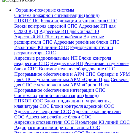
Охранно-пожарные системы
Система пожарной сигнализации (Болид)
ППКП СПС
Блоки индикации и управления СПС
Блоки контроля адресной СПС
Адресные ИП для
С2000-КДЛ
Адресные ИП для Сигнал-10
Адресный ИПТЛ с термокабелем
Адресные
расширители СПС
Адресные релейные блоки СПС
Изоляторы КЗ линий СПС
Радиорасширители и
ретрансляторы СПС
Адресные радиоканальные ИП
Блоки контроля
неадресной СПС
Неадресные ИП
Релейные и пусковые
блоки СПС
Вспомогательное оборудование СПС
Программное обеспечение и АРМ СПС
Серверы и УРМ
для СПС с установленным АРМ «Орион Про»
Серверы
для СПС с установленным АРМ «Орион Икс»
Программное обеспечение интеграции СПС
Система охранной сигнализации (Болид)
ППКОП СОС
Блоки индикации и управления,
клавиатуры СОС
Блоки контроля адресной СОС
Адресные извещатели СОС
Адресные расширители
СОС
Адресные релейные блоки СОС
Адресные оповещатели СОС
Изоляторы КЗ линий СОС
Радиорасширители и ретрансляторы СОС
Радиоканальные извещатели СОС
Радиоканальные