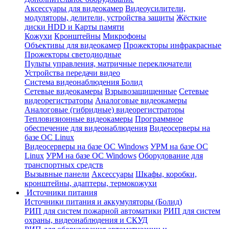
Аксессуары для видеокамер
Видеоусилители,
модуляторы, делители, устройства защиты
Жёсткие
диски HDD и Карты памяти
Кожухи
Кронштейны
Микрофоны
Объективы для видеокамер
Прожекторы инфракрасные
Прожекторы светодиодные
Пульты управления, матричные переключатели
Устройства передачи видео
Система видеонаблюдения Болид
Сетевые видеокамеры
Взрывозащищенные
Сетевые
видеорегистраторы
Аналоговые видеокамеры
Аналоговые (гибридные) видеорегистраторы
Тепловизионные видеокамеры
Программное
обеспечение для видеонаблюдения
Видеосерверы на
базе ОС Linux
Видеосерверы на базе ОС Windows
УРМ на базе ОС
Linux
УРМ на базе ОС Windows
Оборудование для
транспортных средств
Вызывные панели
Аксессуары
Шкафы, коробки,
кронштейны, адаптеры, термокожухи
Источники питания
Источники питания и аккумуляторы (Болид)
РИП для систем пожарной автоматики
РИП для систем
охраны, видеонаблюдения и СКУД