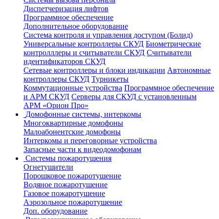
Диспетчеризация лифтов
Программное обеспечение
Дополнительное оборудование
Система контроля и управления доступом (Болид)
Универсальные контроллеры СКУД
Биометрические
контролллеры и считыватели СКУД
Считыватели
идентификаторов СКУД
Сетевые контроллеры и блоки индикации
Автономные
контроллеры СКУД
Турникеты
Коммутационные устройства
Программное обеспечение
и АРМ СКУД
Серверы для СКУД с установленным
АРМ «Орион Про»
Домофонные системы, интеркомы
Многоквартирные домофоны
Малоабонентские домофоны
Интеркомы и переговорные устройства
Запасные части к видеодомофонам
Системы пожаротушения
Огнетушители
Порошковое пожаротушение
Водяное пожаротушение
Газовое пожаротушение
Аэрозольное пожаротушение
Доп. оборудование