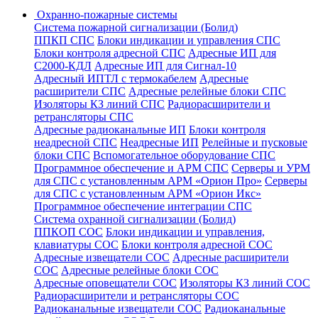
Охранно-пожарные системы
Система пожарной сигнализации (Болид)
ППКП СПС
Блоки индикации и управления СПС
Блоки контроля адресной СПС
Адресные ИП для
С2000-КДЛ
Адресные ИП для Сигнал-10
Адресный ИПТЛ с термокабелем
Адресные
расширители СПС
Адресные релейные блоки СПС
Изоляторы КЗ линий СПС
Радиорасширители и
ретрансляторы СПС
Адресные радиоканальные ИП
Блоки контроля
неадресной СПС
Неадресные ИП
Релейные и пусковые
блоки СПС
Вспомогательное оборудование СПС
Программное обеспечение и АРМ СПС
Серверы и УРМ
для СПС с установленным АРМ «Орион Про»
Серверы
для СПС с установленным АРМ «Орион Икс»
Программное обеспечение интеграции СПС
Система охранной сигнализации (Болид)
ППКОП СОС
Блоки индикации и управления,
клавиатуры СОС
Блоки контроля адресной СОС
Адресные извещатели СОС
Адресные расширители
СОС
Адресные релейные блоки СОС
Адресные оповещатели СОС
Изоляторы КЗ линий СОС
Радиорасширители и ретрансляторы СОС
Радиоканальные извещатели СОС
Радиоканальные