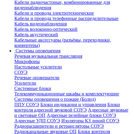
Кабели радиочастоные, комбинированные для
видеонаблюдения
Кабели и провода электротехнические
Кабели и провода телефонные распределительные
Кабель видеонаблюдения
Кабель волоконно-оптический
Кабель акустический
Кабельные аксессуары (разъёмы, переходники,
конвертеры)
Системы оповещения
Речевая музыкальная трансляция
Микрофоны
Настольные усилители
СОУЭ
Речевые оповещатели
Усилители
Системные блоки
Телекоммуникационные шкафы и комплектующие
Системы оповещения о пожаре (Болид)
ППУ СОУЭ
Блоки индикации и управления
Блоки
контроля адресной звуковой СОУЭ
Адресные звуковые
и световые ОП
Адресные релейные блоки СОУЭ
Адресные УДП СОУЭ
Изоляторы КЗ линий СОУЭ
Радиорасширители и ретрансляторы СОУЭ
Радиоканальные звуковые ОП
Блоки контроля