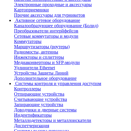
Электронные проходные и аксессуары
Картоприемники
Прочие аксессуары для турникетов
Активное сетевое оборудование
Каналообразующее оборудование (Болид)
Преобразователи интерйфейсов
Сетевые коммутаторы и модули
Коммутаторы
Маршрутизаторы (роутеры)
Радиомосты, антенны
Инжекторы и сплиттеры
Медиаконверторы и SFP-модули
Удлинители Ethernet
Устройства Защиты Линий
Дополнительное оборудование
Системы контроля и управления доступом
Контроллеры
Отпирающие устройства
Считывающие устройства
Запирающие устройства
Доводчики и дверные системы
Индентификаторы
Металлодетекторы и металлоискатели
Диспетчеризация
Системы вызова персонала