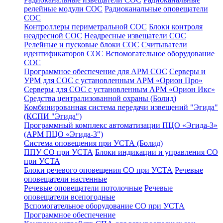
релейные модули СОС
Радиоканальные оповещатели
СОС
Контроллеры периметральной СОС
Блоки контроля
неадресной СОС
Неадресные извещатели СОС
Релейные и пусковые блоки СОС
Считыватели
идентификаторов СОС
Вспомогательное оборудование
СОС
Программное обеспечение для АРМ СОС
Серверы и
УРМ для СОС с установленным АРМ «Орион Про»
Серверы для СОС с установленным АРМ «Орион Икс»
Средства централизованной охраны (Болид)
Комбинированная система передачи извещений "Эгида"
(КСПИ "Эгида")
Программный комплекс автоматизации ПЦО «Эгида-3»
(АРМ ПЦО «Эгида-3")
Система оповещения при УСТА (Болид)
ППУ СО при УСТА
Блоки индикации и управления СО
при УСТА
Блоки речевого оповещения СО при УСТА
Речевые
оповещатели настенные
Речевые оповещатели потолочные
Речевые
оповещатели всепогодные
Вспомогательное оборудование СО при УСТА
Программное обеспечение