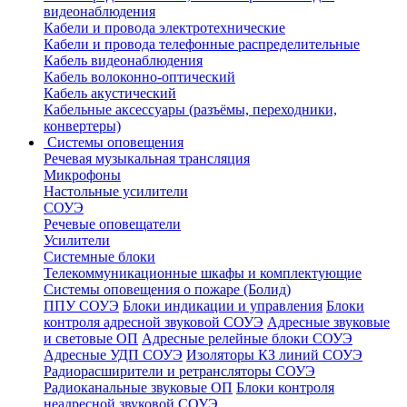
видеонаблюдения
Кабели и провода электротехнические
Кабели и провода телефонные распределительные
Кабель видеонаблюдения
Кабель волоконно-оптический
Кабель акустический
Кабельные аксессуары (разъёмы, переходники,
конвертеры)
Системы оповещения
Речевая музыкальная трансляция
Микрофоны
Настольные усилители
СОУЭ
Речевые оповещатели
Усилители
Системные блоки
Телекоммуникационные шкафы и комплектующие
Системы оповещения о пожаре (Болид)
ППУ СОУЭ
Блоки индикации и управления
Блоки
контроля адресной звуковой СОУЭ
Адресные звуковые
и световые ОП
Адресные релейные блоки СОУЭ
Адресные УДП СОУЭ
Изоляторы КЗ линий СОУЭ
Радиорасширители и ретрансляторы СОУЭ
Радиоканальные звуковые ОП
Блоки контроля
неадресной звуковой СОУЭ