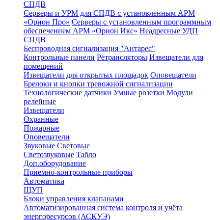
СПДВ
Серверы и УРМ для СПДВ с установленным АРМ
«Орион Про»
Серверы с установленным программным
обеспечением АРМ «Орион Икс»
Неадресные УДП
СПДВ
Беспроводная сигнализация "Антарес"
Контрольные панели
Ретрансляторы
Извещатели для
помещений
Извещатели для открытых площадок
Оповещатели
Брелоки и кнопки тревожной сигнализации
Технологические датчики
Умные розетки
Модули
релейные
Извещатели
Охранные
Пожарные
Оповещатели
Звуковые
Световые
Светозвуковые
Табло
Доп.оборудование
Приемно-контрольные приборы
Автоматика
ЩУП
Блоки управления клапанами
Автоматизированная система контроля и учёта
энергоресурсов (АСКУЭ)