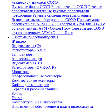
неадресной звуковой СОУЭ
Пусковые блоки СОУЭ
Блоки речевой СОУЭ
Речевые
оповещатели настенные
Речевые оповещатели
потолочные
Речевые оповещатели всепогодные
Вспомогательное оборудование СОУЭ
Программное
обеспечение и АРМ СОУЭ
Серверы и УРМ для СОУЭ с
установленным АРМ «Орион Про»
Серверы для СОУЭ
с установленным АРМ «Орион Икс»
Системы видеонаблюдения
IP-видео
Видеокамеры (IP)
Регистраторы (NVR)
Тепловизоры
Аналоговое видео
Видеокамеры (HD)
Регистраторы (DVR/XVR)
Мониторы
Профессиональные мониторы
Компьютерные мониторы
Кабели для мониторов
Серверы и рабочии станции
Болид
Trassir
Комплектующие и аксессуары
Программное обеспечение и платы видеозахвата