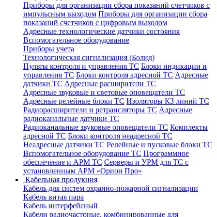
Приборы для организации сбора показаний счетчиков с
импульсным выходом
Приборы для организации сбора
показаний счетчиков с цифровым выходом
Адресные технологические датчики состояния
Вспомогательное оборудование
Приборы учета
Технологическая сигнализация (Болид)
Пульты контроля и управления ТС
Блоки индикации и
управления ТС
Блоки контроля адресной ТС
Адресные
датчики ТС
Адресные расширители ТС
Адресные звуковые и световые оповещатели ТС
Адресные релейные блоки ТС
Изоляторы КЗ линий ТС
Радиорасширители и ретрансляторы ТС
Адресные
радиоканальные датчики ТС
Радиоканальные звуковые оповещатели ТС
Комплекты
адресной ТС
Блоки контроля неадресной ТС
Неадресные датчики ТС
Релейные и пусковые блоки ТС
Вспомогательное оборудование ТС
Программное
обеспечение и АРМ ТС
Серверы и УРМ для ТС с
установленным АРМ «Орион Про»
Кабельная продукция
Кабель для систем охранно-пожарной сигнализации
Кабель витая пара
Кабель интерфейсный
Кабели радиочастоные, комбинированные для