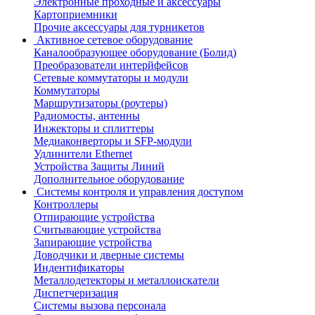
Электронные проходные и аксессуары
Картоприемники
Прочие аксессуары для турникетов
Активное сетевое оборудование
Каналообразующее оборудование (Болид)
Преобразователи интерйфейсов
Сетевые коммутаторы и модули
Коммутаторы
Маршрутизаторы (роутеры)
Радиомосты, антенны
Инжекторы и сплиттеры
Медиаконверторы и SFP-модули
Удлинители Ethernet
Устройства Защиты Линий
Дополнительное оборудование
Системы контроля и управления доступом
Контроллеры
Отпирающие устройства
Считывающие устройства
Запирающие устройства
Доводчики и дверные системы
Индентификаторы
Металлодетекторы и металлоискатели
Диспетчеризация
Системы вызова персонала