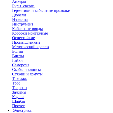
Анкеры
Буры, сверла
Герметики и кабельные проходки
Дюбели
Изолента
Инструмент
Кабельные вводы
Коробки монтажные
Огнестойкие
Промышленные
Метрический крепеж
Болты
Винты
Гайки
Саморезы
Скобы и клипсы
Стяжки и хомуты
Такелаж
Трос
Талрепы
Зажимы
Коуши
Шайбы
Прочее
Электрика