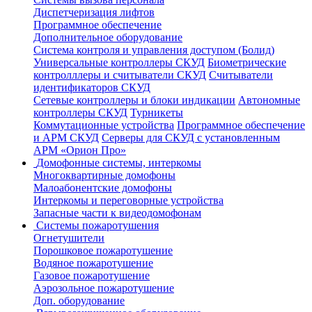
Диспетчеризация лифтов
Программное обеспечение
Дополнительное оборудование
Система контроля и управления доступом (Болид)
Универсальные контроллеры СКУД
Биометрические
контролллеры и считыватели СКУД
Считыватели
идентификаторов СКУД
Сетевые контроллеры и блоки индикации
Автономные
контроллеры СКУД
Турникеты
Коммутационные устройства
Программное обеспечение
и АРМ СКУД
Серверы для СКУД с установленным
АРМ «Орион Про»
Домофонные системы, интеркомы
Многоквартирные домофоны
Малоабонентские домофоны
Интеркомы и переговорные устройства
Запасные части к видеодомофонам
Системы пожаротушения
Огнетушители
Порошковое пожаротушение
Водяное пожаротушение
Газовое пожаротушение
Аэрозольное пожаротушение
Доп. оборудование