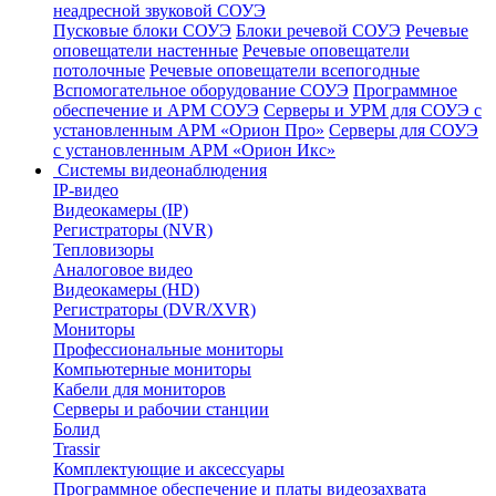
неадресной звуковой СОУЭ
Пусковые блоки СОУЭ
Блоки речевой СОУЭ
Речевые
оповещатели настенные
Речевые оповещатели
потолочные
Речевые оповещатели всепогодные
Вспомогательное оборудование СОУЭ
Программное
обеспечение и АРМ СОУЭ
Серверы и УРМ для СОУЭ с
установленным АРМ «Орион Про»
Серверы для СОУЭ
с установленным АРМ «Орион Икс»
Системы видеонаблюдения
IP-видео
Видеокамеры (IP)
Регистраторы (NVR)
Тепловизоры
Аналоговое видео
Видеокамеры (HD)
Регистраторы (DVR/XVR)
Мониторы
Профессиональные мониторы
Компьютерные мониторы
Кабели для мониторов
Серверы и рабочии станции
Болид
Trassir
Комплектующие и аксессуары
Программное обеспечение и платы видеозахвата