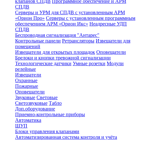
клапанов СПДВ
Программное обеспечение и АРМ
СПДВ
Серверы и УРМ для СПДВ с установленным АРМ
«Орион Про»
Серверы с установленным программным
обеспечением АРМ «Орион Икс»
Неадресные УДП
СПДВ
Беспроводная сигнализация "Антарес"
Контрольные панели
Ретрансляторы
Извещатели для
помещений
Извещатели для открытых площадок
Оповещатели
Брелоки и кнопки тревожной сигнализации
Технологические датчики
Умные розетки
Модули
релейные
Извещатели
Охранные
Пожарные
Оповещатели
Звуковые
Световые
Светозвуковые
Табло
Доп.оборудование
Приемно-контрольные приборы
Автоматика
ЩУП
Блоки управления клапанами
Автоматизированная система контроля и учёта