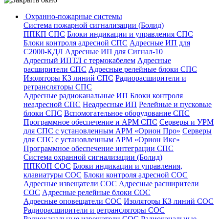
Охранно-пожарные системы
Система пожарной сигнализации (Болид)
ППКП СПС
Блоки индикации и управления СПС
Блоки контроля адресной СПС
Адресные ИП для
С2000-КДЛ
Адресные ИП для Сигнал-10
Адресный ИПТЛ с термокабелем
Адресные
расширители СПС
Адресные релейные блоки СПС
Изоляторы КЗ линий СПС
Радиорасширители и
ретрансляторы СПС
Адресные радиоканальные ИП
Блоки контроля
неадресной СПС
Неадресные ИП
Релейные и пусковые
блоки СПС
Вспомогательное оборудование СПС
Программное обеспечение и АРМ СПС
Серверы и УРМ
для СПС с установленным АРМ «Орион Про»
Серверы
для СПС с установленным АРМ «Орион Икс»
Программное обеспечение интеграции СПС
Система охранной сигнализации (Болид)
ППКОП СОС
Блоки индикации и управления,
клавиатуры СОС
Блоки контроля адресной СОС
Адресные извещатели СОС
Адресные расширители
СОС
Адресные релейные блоки СОС
Адресные оповещатели СОС
Изоляторы КЗ линий СОС
Радиорасширители и ретрансляторы СОС
Радиоканальные извещатели СОС
Радиоканальные