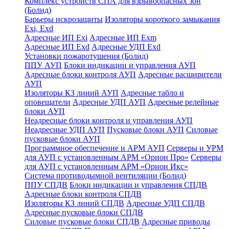
Комплекс устройств СПА для взрывоопасных зон
(Болид)
Барьеры искрозащиты
Изоляторы короткого замыкания
Exi, Exd
Адресные ИП Exi
Адресные ИП Exm
Адресные ИП Exd
Адресные УДП Exd
Установки пожаротушения (Болид)
ППУ АУП
Блоки индикации и управления АУП
Адресные блоки контроля АУП
Адресные расширители
АУП
Изоляторы КЗ линий АУП
Адресные табло и
оповещатели
Адресные УДП АУП
Адресные релейные
блоки АУП
Неадресные блоки контроля и управления АУП
Неадресные УДП АУП
Пусковые блоки АУП
Силовые
пусковые блоки АУП
Программное обеспечение и АРМ АУП
Серверы и УРМ
для АУП с установленным АРМ «Орион Про»
Серверы
для АУП с установленным АРМ «Орион Икс»
Система противодымной вентиляции (Болид)
ППУ СПДВ
Блоки индикации и управления СПДВ
Адресные блоки контроля СПДВ
Изоляторы КЗ линий СПДВ
Адресные УДП СПДВ
Адресные пусковые блоки СПДВ
Силовые пусковые блоки СПДВ
Адресные приводы