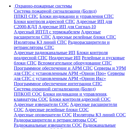
Охранно-пожарные системы
Система пожарной сигнализации (Болид)
ППКП СПС
Блоки индикации и управления СПС
Блоки контроля адресной СПС
Адресные ИП для
С2000-КДЛ
Адресные ИП для Сигнал-10
Адресный ИПТЛ с термокабелем
Адресные
расширители СПС
Адресные релейные блоки СПС
Изоляторы КЗ линий СПС
Радиорасширители и
ретрансляторы СПС
Адресные радиоканальные ИП
Блоки контроля
неадресной СПС
Неадресные ИП
Релейные и пусковые
блоки СПС
Вспомогательное оборудование СПС
Программное обеспечение и АРМ СПС
Серверы и УРМ
для СПС с установленным АРМ «Орион Про»
Серверы
для СПС с установленным АРМ «Орион Икс»
Программное обеспечение интеграции СПС
Система охранной сигнализации (Болид)
ППКОП СОС
Блоки индикации и управления,
клавиатуры СОС
Блоки контроля адресной СОС
Адресные извещатели СОС
Адресные расширители
СОС
Адресные релейные блоки СОС
Адресные оповещатели СОС
Изоляторы КЗ линий СОС
Радиорасширители и ретрансляторы СОС
Радиоканальные извещатели СОС
Радиоканальные