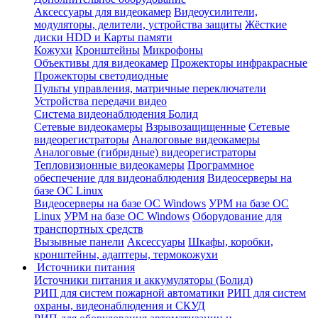
Аксессуары для видеокамер
Видеоусилители,
модуляторы, делители, устройства защиты
Жёсткие
диски HDD и Карты памяти
Кожухи
Кронштейны
Микрофоны
Объективы для видеокамер
Прожекторы инфракрасные
Прожекторы светодиодные
Пульты управления, матричные переключатели
Устройства передачи видео
Система видеонаблюдения Болид
Сетевые видеокамеры
Взрывозащищенные
Сетевые
видеорегистраторы
Аналоговые видеокамеры
Аналоговые (гибридные) видеорегистраторы
Тепловизионные видеокамеры
Программное
обеспечение для видеонаблюдения
Видеосерверы на
базе ОС Linux
Видеосерверы на базе ОС Windows
УРМ на базе ОС
Linux
УРМ на базе ОС Windows
Оборудование для
транспортных средств
Вызывные панели
Аксессуары
Шкафы, коробки,
кронштейны, адаптеры, термокожухи
Источники питания
Источники питания и аккумуляторы (Болид)
РИП для систем пожарной автоматики
РИП для систем
охраны, видеонаблюдения и СКУД