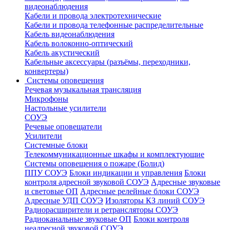
видеонаблюдения
Кабели и провода электротехнические
Кабели и провода телефонные распределительные
Кабель видеонаблюдения
Кабель волоконно-оптический
Кабель акустический
Кабельные аксессуары (разъёмы, переходники,
конвертеры)
Системы оповещения
Речевая музыкальная трансляция
Микрофоны
Настольные усилители
СОУЭ
Речевые оповещатели
Усилители
Системные блоки
Телекоммуникационные шкафы и комплектующие
Системы оповещения о пожаре (Болид)
ППУ СОУЭ
Блоки индикации и управления
Блоки
контроля адресной звуковой СОУЭ
Адресные звуковые
и световые ОП
Адресные релейные блоки СОУЭ
Адресные УДП СОУЭ
Изоляторы КЗ линий СОУЭ
Радиорасширители и ретрансляторы СОУЭ
Радиоканальные звуковые ОП
Блоки контроля
неадресной звуковой СОУЭ