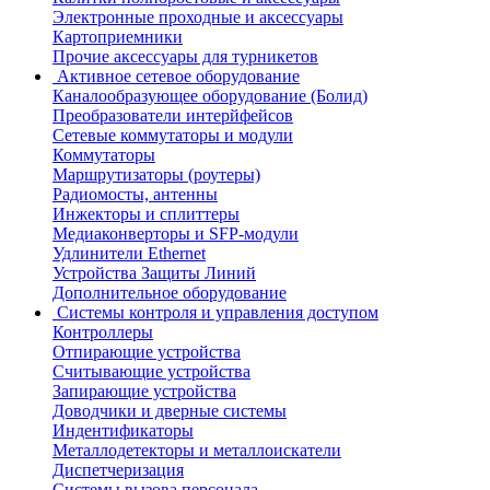
Электронные проходные и аксессуары
Картоприемники
Прочие аксессуары для турникетов
Активное сетевое оборудование
Каналообразующее оборудование (Болид)
Преобразователи интерйфейсов
Сетевые коммутаторы и модули
Коммутаторы
Маршрутизаторы (роутеры)
Радиомосты, антенны
Инжекторы и сплиттеры
Медиаконверторы и SFP-модули
Удлинители Ethernet
Устройства Защиты Линий
Дополнительное оборудование
Системы контроля и управления доступом
Контроллеры
Отпирающие устройства
Считывающие устройства
Запирающие устройства
Доводчики и дверные системы
Индентификаторы
Металлодетекторы и металлоискатели
Диспетчеризация
Системы вызова персонала