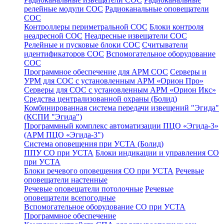
релейные модули СОС
Радиоканальные оповещатели
СОС
Контроллеры периметральной СОС
Блоки контроля
неадресной СОС
Неадресные извещатели СОС
Релейные и пусковые блоки СОС
Считыватели
идентификаторов СОС
Вспомогательное оборудование
СОС
Программное обеспечение для АРМ СОС
Серверы и
УРМ для СОС с установленным АРМ «Орион Про»
Серверы для СОС с установленным АРМ «Орион Икс»
Средства централизованной охраны (Болид)
Комбинированная система передачи извещений "Эгида"
(КСПИ "Эгида")
Программный комплекс автоматизации ПЦО «Эгида-3»
(АРМ ПЦО «Эгида-3")
Система оповещения при УСТА (Болид)
ППУ СО при УСТА
Блоки индикации и управления СО
при УСТА
Блоки речевого оповещения СО при УСТА
Речевые
оповещатели настенные
Речевые оповещатели потолочные
Речевые
оповещатели всепогодные
Вспомогательное оборудование СО при УСТА
Программное обеспечение