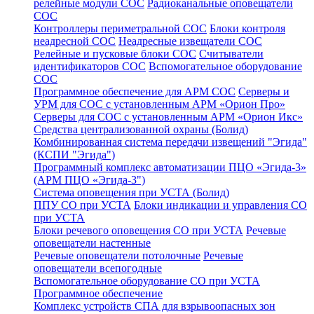
релейные модули СОС
Радиоканальные оповещатели
СОС
Контроллеры периметральной СОС
Блоки контроля
неадресной СОС
Неадресные извещатели СОС
Релейные и пусковые блоки СОС
Считыватели
идентификаторов СОС
Вспомогательное оборудование
СОС
Программное обеспечение для АРМ СОС
Серверы и
УРМ для СОС с установленным АРМ «Орион Про»
Серверы для СОС с установленным АРМ «Орион Икс»
Средства централизованной охраны (Болид)
Комбинированная система передачи извещений "Эгида"
(КСПИ "Эгида")
Программный комплекс автоматизации ПЦО «Эгида-3»
(АРМ ПЦО «Эгида-3")
Система оповещения при УСТА (Болид)
ППУ СО при УСТА
Блоки индикации и управления СО
при УСТА
Блоки речевого оповещения СО при УСТА
Речевые
оповещатели настенные
Речевые оповещатели потолочные
Речевые
оповещатели всепогодные
Вспомогательное оборудование СО при УСТА
Программное обеспечение
Комплекс устройств СПА для взрывоопасных зон