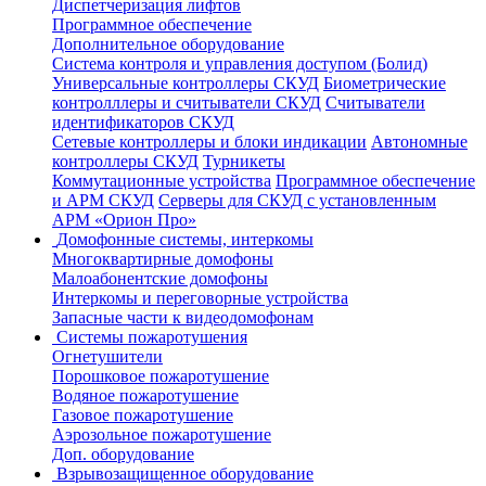
Диспетчеризация лифтов
Программное обеспечение
Дополнительное оборудование
Система контроля и управления доступом (Болид)
Универсальные контроллеры СКУД
Биометрические
контролллеры и считыватели СКУД
Считыватели
идентификаторов СКУД
Сетевые контроллеры и блоки индикации
Автономные
контроллеры СКУД
Турникеты
Коммутационные устройства
Программное обеспечение
и АРМ СКУД
Серверы для СКУД с установленным
АРМ «Орион Про»
Домофонные системы, интеркомы
Многоквартирные домофоны
Малоабонентские домофоны
Интеркомы и переговорные устройства
Запасные части к видеодомофонам
Системы пожаротушения
Огнетушители
Порошковое пожаротушение
Водяное пожаротушение
Газовое пожаротушение
Аэрозольное пожаротушение
Доп. оборудование
Взрывозащищенное оборудование