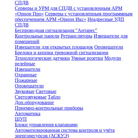
СПДВ
Серверы и УРМ для СПДВ с установленным АРМ
«Орион Про»
Серверы с установленным программным
обеспечением АРМ «Орион Икс»
Неадресные УДП
СПДВ
Беспроводная сигнализация "Антарес"
Контрольные панели
Ретрансляторы
Извещатели для
помещений
Извещатели для открытых площадок
Оповещатели
Брелоки и кнопки тревожной сигнализации
Технологические датчики
Умные розетки
Модули
релейные
Извещатели
Охранные
Пожарные
Оповещатели
Звуковые
Световые
Светозвуковые
Табло
Доп.оборудование
Приемно-контрольные приборы
Автоматика
ЩУП
Блоки управления клапанами
Автоматизированная система контроля и учёта
энергоресурсов (АСКУЭ)