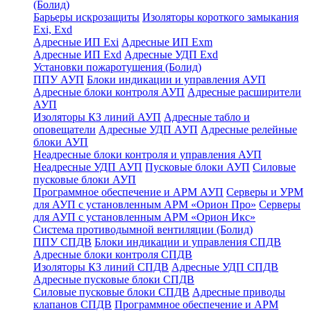
(Болид)
Барьеры искрозащиты
Изоляторы короткого замыкания
Exi, Exd
Адресные ИП Exi
Адресные ИП Exm
Адресные ИП Exd
Адресные УДП Exd
Установки пожаротушения (Болид)
ППУ АУП
Блоки индикации и управления АУП
Адресные блоки контроля АУП
Адресные расширители
АУП
Изоляторы КЗ линий АУП
Адресные табло и
оповещатели
Адресные УДП АУП
Адресные релейные
блоки АУП
Неадресные блоки контроля и управления АУП
Неадресные УДП АУП
Пусковые блоки АУП
Силовые
пусковые блоки АУП
Программное обеспечение и АРМ АУП
Серверы и УРМ
для АУП с установленным АРМ «Орион Про»
Серверы
для АУП с установленным АРМ «Орион Икс»
Система противодымной вентиляции (Болид)
ППУ СПДВ
Блоки индикации и управления СПДВ
Адресные блоки контроля СПДВ
Изоляторы КЗ линий СПДВ
Адресные УДП СПДВ
Адресные пусковые блоки СПДВ
Силовые пусковые блоки СПДВ
Адресные приводы
клапанов СПДВ
Программное обеспечение и АРМ