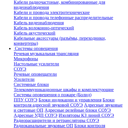
Кабели радиочастоные, комбинированные для
видеонаблюдения
Кабели и провода электротехнические
Кабели и провода телефонные распределительные
Кабель видеонаблюдения
Кабель волоконно-оптический
Кабель акустический
Кабельные аксессуары (разъёмы, переходники,
конвертеры)
Системы оповещения
Речевая музыкальная трансляция
Микрофоны
Настольные усилители
СОУЭ
Речевые оповещатели
Усилители
Системные блоки
Телекоммуникационные шкафы и комплектующие
Системы оповещения о пожаре (Болид)
ППУ СОУЭ
Блоки индикации и управления
Блоки
контроля адресной звуковой СОУЭ
Адресные звуковые
и световые ОП
Адресные релейные блоки СОУЭ
Адресные УДП СОУЭ
Изоляторы КЗ линий СОУЭ
Радиорасширители и ретрансляторы СОУЭ
Радиоканальные звуковые ОП
Блоки контроля