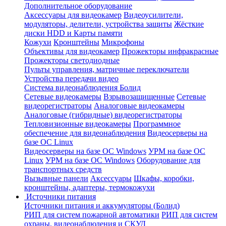
Дополнительное оборудование
Аксессуары для видеокамер
Видеоусилители,
модуляторы, делители, устройства защиты
Жёсткие
диски HDD и Карты памяти
Кожухи
Кронштейны
Микрофоны
Объективы для видеокамер
Прожекторы инфракрасные
Прожекторы светодиодные
Пульты управления, матричные переключатели
Устройства передачи видео
Система видеонаблюдения Болид
Сетевые видеокамеры
Взрывозащищенные
Сетевые
видеорегистраторы
Аналоговые видеокамеры
Аналоговые (гибридные) видеорегистраторы
Тепловизионные видеокамеры
Программное
обеспечение для видеонаблюдения
Видеосерверы на
базе ОС Linux
Видеосерверы на базе ОС Windows
УРМ на базе ОС
Linux
УРМ на базе ОС Windows
Оборудование для
транспортных средств
Вызывные панели
Аксессуары
Шкафы, коробки,
кронштейны, адаптеры, термокожухи
Источники питания
Источники питания и аккумуляторы (Болид)
РИП для систем пожарной автоматики
РИП для систем
охраны, видеонаблюдения и СКУД