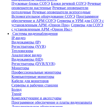
Пусковые блоки СОУЭ
Блоки речевой СОУЭ
Речевые
оповещатели настенные
Речевые оповещатели
потолочные
Речевые оповещатели всепогодные
Вспомогательное оборудование СОУЭ
Программное
обеспечение и АРМ СОУЭ
Серверы и УРМ для СОУЭ с
установленным АРМ «Орион Про»
Серверы для СОУЭ
с установленным АРМ «Орион Икс»
Системы видеонаблюдения
IP-видео
Видеокамеры (IP)
Регистраторы (NVR)
Тепловизоры
Аналоговое видео
Видеокамеры (HD)
Регистраторы (DVR/XVR)
Мониторы
Профессиональные мониторы
Компьютерные мониторы
Кабели для мониторов
Серверы и рабочии станции
Болид
Trassir
Комплектующие и аксессуары
Программное обеспечение и платы видеозахвата
Дополнительное оборудование