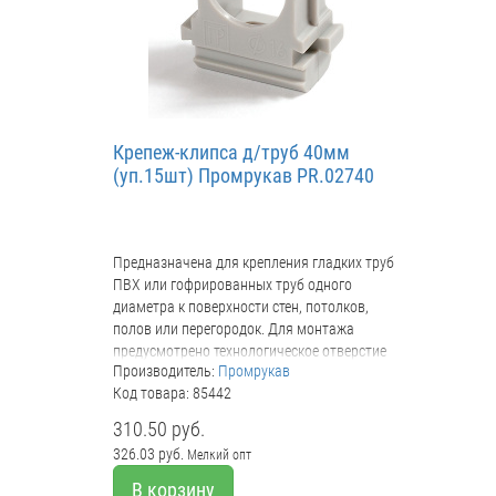
Крепеж-клипса д/труб 40мм
(уп.15шт) Промрукав PR.02740
Предназначена для крепления гладких труб
ПВХ или гофрированных труб одного
диаметра к поверхности стен, потолков,
полов или перегородок. Для монтажа
предусмотрено технологическое отверстие
Производитель:
Промрукав
под дюбель или саморез. Для удобства
Код товара: 85442
блочного монтажа состыковываются друг с
другом с помощью специальных фиксаторов
310.50 руб.
типа «ласточкин хвост».
326.03 руб.
Мелкий опт
В корзину