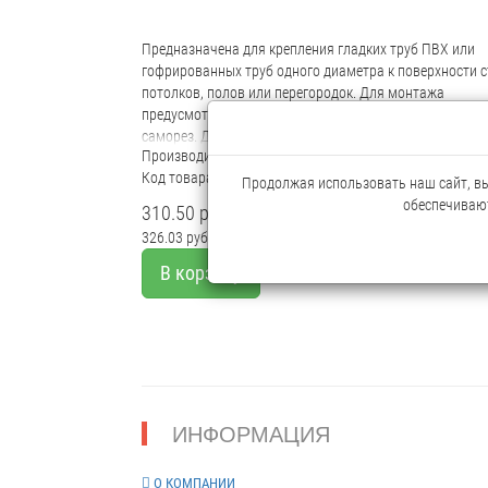
Предназначена для крепления гладких труб ПВХ или
гофрированных труб одного диаметра к поверхности с
потолков, полов или перегородок. Для монтажа
предусмотрено технологическое отверстие под дюбель
саморез. Для удобства блочного монтажа
Производитель:
Промрукав
состыковываются друг с другом с помощью специаль
Код товара: 85442
фиксаторов типа «ласточкин хвост».
Продолжая использовать наш сайт, вы 
обеспечивают
310.50 руб.
326.03 руб.
Мелкий опт
В корзину
ИНФОРМАЦИЯ
О КОМПАНИИ