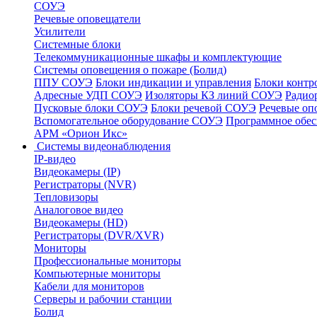
СОУЭ
Речевые оповещатели
Усилители
Системные блоки
Телекоммуникационные шкафы и комплектующие
Системы оповещения о пожаре (Болид)
ППУ СОУЭ
Блоки индикации и управления
Блоки контр
Адресные УДП СОУЭ
Изоляторы КЗ линий СОУЭ
Радио
Пусковые блоки СОУЭ
Блоки речевой СОУЭ
Речевые оп
Вспомогательное оборудование СОУЭ
Программное обе
АРМ «Орион Икс»
Системы видеонаблюдения
IP-видео
Видеокамеры (IP)
Регистраторы (NVR)
Тепловизоры
Аналоговое видео
Видеокамеры (HD)
Регистраторы (DVR/XVR)
Мониторы
Профессиональные мониторы
Компьютерные мониторы
Кабели для мониторов
Серверы и рабочии станции
Болид