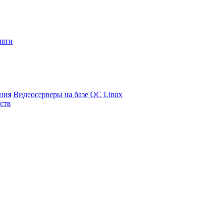
мяти
ния
Видеосерверы на базе ОС Linux
ств