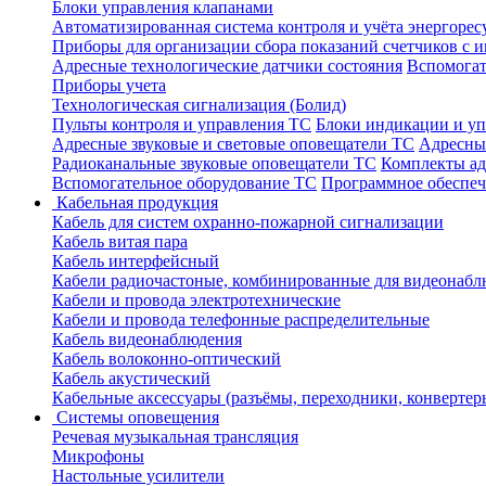
Блоки управления клапанами
Автоматизированная система контроля и учёта энергоре
Приборы для организации сбора показаний счетчиков с
Адресные технологические датчики состояния
Вспомогат
Приборы учета
Технологическая сигнализация (Болид)
Пульты контроля и управления ТС
Блоки индикации и у
Адресные звуковые и световые оповещатели ТС
Адресны
Радиоканальные звуковые оповещатели ТС
Комплекты а
Вспомогательное оборудование ТС
Программное обеспе
Кабельная продукция
Кабель для систем охранно-пожарной сигнализации
Кабель витая пара
Кабель интерфейсный
Кабели радиочастоные, комбинированные для видеонабл
Кабели и провода электротехнические
Кабели и провода телефонные распределительные
Кабель видеонаблюдения
Кабель волоконно-оптический
Кабель акустический
Кабельные аксессуары (разъёмы, переходники, конвертер
Системы оповещения
Речевая музыкальная трансляция
Микрофоны
Настольные усилители