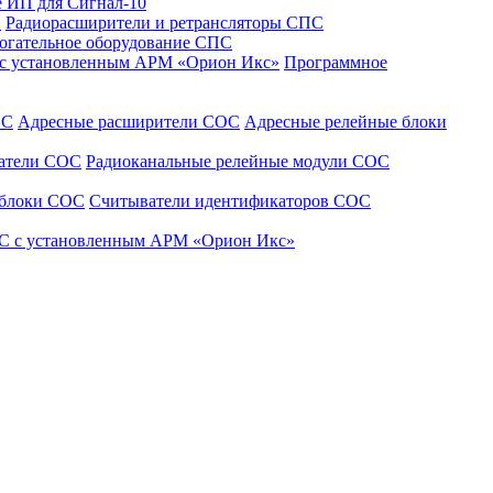
 ИП для Сигнал-10
С
Радиорасширители и ретрансляторы СПС
огательное оборудование СПС
 с установленным АРМ «Орион Икс»
Программное
ОС
Адресные расширители СОС
Адресные релейные блоки
щатели СОС
Радиоканальные релейные модули СОС
 блоки СОС
Считыватели идентификаторов СОС
С с установленным АРМ «Орион Икс»