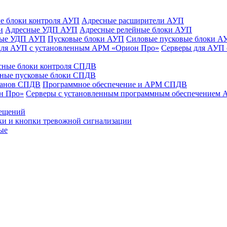
е блоки контроля АУП
Адресные расширители АУП
и
Адресные УДП АУП
Адресные релейные блоки АУП
ные УДП АУП
Пусковые блоки АУП
Силовые пусковые блоки А
для АУП с установленным АРМ «Орион Про»
Серверы для АУП
сные блоки контроля СПДВ
ные пусковые блоки СПДВ
панов СПДВ
Программное обеспечение и АРМ СПДВ
н Про»
Серверы с установленным программным обеспечением
мещений
ки и кнопки тревожной сигнализации
ые