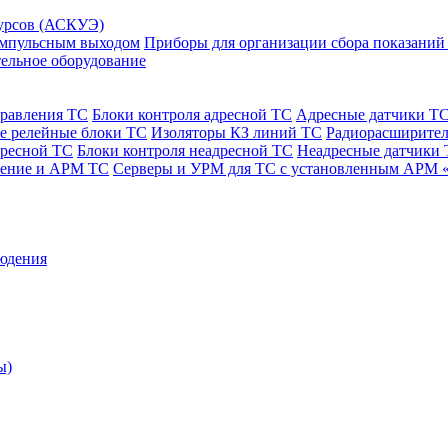
сурсов (АСКУЭ)
 импульсным выходом
Приборы для организации сбора показаний
ельное оборудование
правления ТС
Блоки контроля адресной ТС
Адресные датчики Т
е релейные блоки ТС
Изоляторы КЗ линий ТС
Радиорасширител
дресной ТС
Блоки контроля неадресной ТС
Неадресные датчики
чение и АРМ ТС
Серверы и УРМ для ТС с установленным АРМ 
юдения
ы)