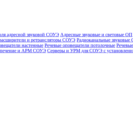
оля адресной звуковой СОУЭ
Адресные звуковые и световые ОП
расширители и ретрансляторы СОУЭ
Радиоканальные звуковые
овещатели настенные
Речевые оповещатели потолочные
Речевые
спечение и АРМ СОУЭ
Серверы и УРМ для СОУЭ с установле