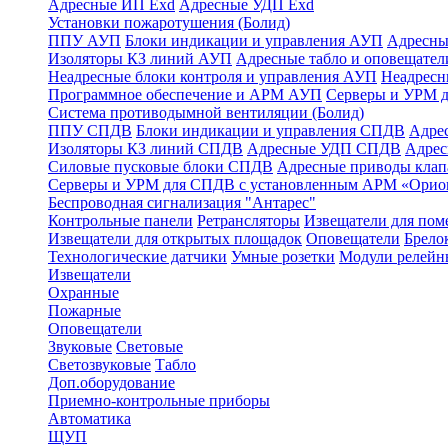
Адресные ИП Exd
Адресные УДП Exd
Установки пожаротушения (Болид)
ППУ АУП
Блоки индикации и управления АУП
Адресны
Изоляторы КЗ линий АУП
Адресные табло и оповещател
Неадресные блоки контроля и управления АУП
Неадрес
Программное обеспечение и АРМ АУП
Серверы и УРМ 
Система противодымной вентиляции (Болид)
ППУ СПДВ
Блоки индикации и управления СПДВ
Адре
Изоляторы КЗ линий СПДВ
Адресные УДП СПДВ
Адрес
Силовые пусковые блоки СПДВ
Адресные приводы кла
Серверы и УРМ для СПДВ с установленным АРМ «Орио
Беспроводная сигнализация "Антарес"
Контрольные панели
Ретрансляторы
Извещатели для по
Извещатели для открытых площадок
Оповещатели
Брело
Технологические датчики
Умные розетки
Модули релейн
Извещатели
Охранные
Пожарные
Оповещатели
Звуковые
Световые
Светозвуковые
Табло
Доп.оборудование
Приемно-контрольные приборы
Автоматика
ЩУП