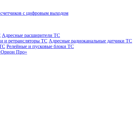
 счетчиков с цифровым выходом
С
Адресные расширители ТС
и и ретрансляторы ТС
Адресные радиоканальные датчики ТС
 ТС
Релейные и пусковые блоки ТС
«Орион Про»