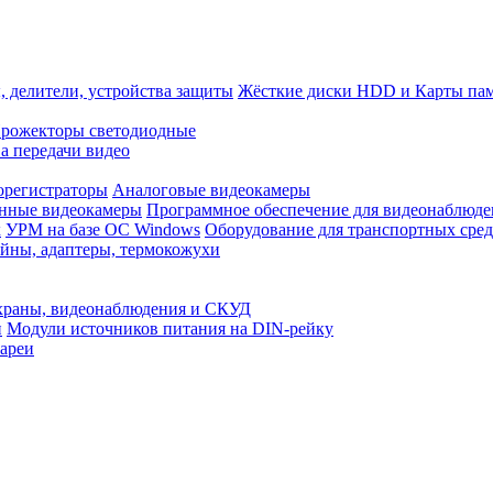
, делители, устройства защиты
Жёсткие диски HDD и Карты па
рожекторы светодиодные
а передачи видео
орегистраторы
Аналоговые видеокамеры
нные видеокамеры
Программное обеспечение для видеонаблюде
x
УРМ на базе ОС Windows
Оборудование для транспортных сред
йны, адаптеры, термокожухи
храны, видеонаблюдения и СКУД
и
Модули источников питания на DIN-рейку
ареи