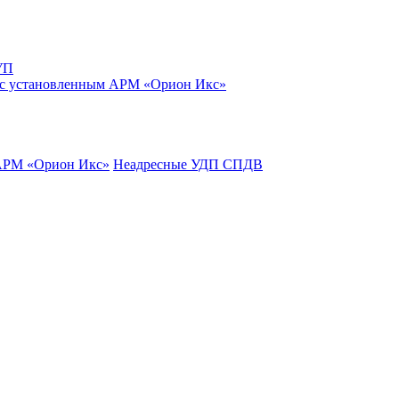
УП
 с установленным АРМ «Орион Икс»
 АРМ «Орион Икс»
Неадресные УДП СПДВ