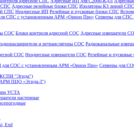
контроля адресной СПС
Адресные ИП для С2000-КДЛ
Адресные
и СПС
Адресные релейные блоки СПС
Изоляторы КЗ линий СП
ой СПС
Неадресные ИП
Релейные и пусковые блоки СПС
Вспом
для СПС с установленным АРМ «Орион Про»
Серверы для СПС
уры СОС
Блоки контроля адресной СОС
Адресные извещатели С
Радиорасширители и ретрансляторы СОС
Радиоканальные изве
дресной СОС
Неадресные извещатели СОС
Релейные и пусковые
 для СОС с установленным АРМ «Орион Про»
Серверы для СО
 (КСПИ "Эгида")
(АРМ ПЦО «Эгида-3")
 при УСТА
ещатели настенные
всепогодные
)
i, Exd