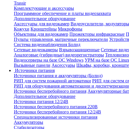
Trassir
Комплектующие и аксессуары
Программное обеспечение и платы видеозахвата
Дополнительное оборудование
Аксессуары для видеокамер
Видеоусилители, модуляторы
Кожухи
Кронштейны
Микрофоны
Объективы для видеокамер
Прожекторы инфракрасные
П
Пульты управления, матричные переключатели
Устройств
Система видеонаблюдения Болид
Сетевые видеокамеры
Взрывозащищенные
Сетевые виде
Аналоговые (гибридные) видеорегистраторы
Тепловизио
Видеосерверы на базе ОС Windows
УРМ на базе ОС Linu
Вызывные панели
Аксессуары
Шкафы, коробки, кронште
Источники питания
Источники питания и аккумуляторы (Болид)
РИП для систем пожарной автоматики
РИП для систем о
РИП для оборудования автоматизации и диспетчеризаци
Источники бесперебойного питания
Аккумуляторные бат
Дополнительное оборудование
Источники питания 12/24В
Источники бесперебойного питания 220В
Источники бесперебойного питания 12/24В
Специализированные источники питания
Аккумуляторы
Стабилизаторы