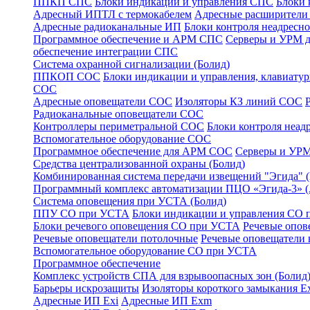
ППКП СПС
Блоки индикации и управления СПС
Блоки 
Адресный ИПТЛ с термокабелем
Адресные расширител
Адресные радиоканальные ИП
Блоки контроля неадресн
Программное обеспечение и АРМ СПС
Серверы и УРМ 
обеспечение интеграции СПС
Система охранной сигнализации (Болид)
ППКОП СОС
Блоки индикации и управления, клавиат
СОС
Адресные оповещатели СОС
Изоляторы КЗ линий СОС
Радиоканальные оповещатели СОС
Контроллеры периметральной СОС
Блоки контроля неа
Вспомогательное оборудование СОС
Программное обеспечение для АРМ СОС
Серверы и УРМ
Средства централизованной охраны (Болид)
Комбинированная система передачи извещений "Эгида"
Программный комплекс автоматизации ПЦО «Эгида-3» 
Система оповещения при УСТА (Болид)
ППУ СО при УСТА
Блоки индикации и управления СО
Блоки речевого оповещения СО при УСТА
Речевые опов
Речевые оповещатели потолочные
Речевые оповещатели 
Вспомогательное оборудование СО при УСТА
Программное обеспечение
Комплекс устройств СПА для взрывоопасных зон (Болид
Барьеры искрозащиты
Изоляторы короткого замыкания Ex
Адресные ИП Exi
Адресные ИП Exm