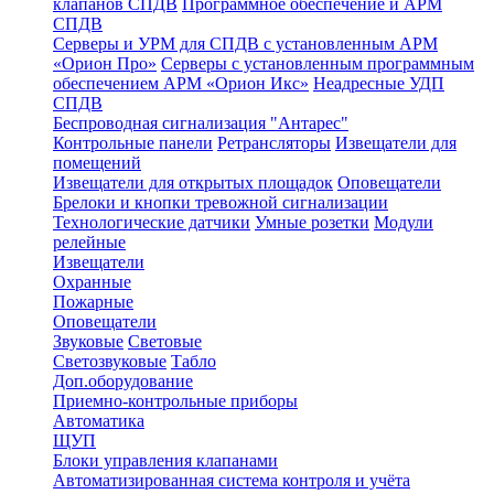
клапанов СПДВ
Программное обеспечение и АРМ
СПДВ
Серверы и УРМ для СПДВ с установленным АРМ
«Орион Про»
Серверы с установленным программным
обеспечением АРМ «Орион Икс»
Неадресные УДП
СПДВ
Беспроводная сигнализация "Антарес"
Контрольные панели
Ретрансляторы
Извещатели для
помещений
Извещатели для открытых площадок
Оповещатели
Брелоки и кнопки тревожной сигнализации
Технологические датчики
Умные розетки
Модули
релейные
Извещатели
Охранные
Пожарные
Оповещатели
Звуковые
Световые
Светозвуковые
Табло
Доп.оборудование
Приемно-контрольные приборы
Автоматика
ЩУП
Блоки управления клапанами
Автоматизированная система контроля и учёта