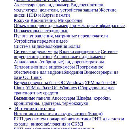
Аксессуары для видеокамер
Видеоусилители,
модуляторы, делители, устройства защиты
Жёсткие
диски HDD и Карты памяти
Кожухи
Кронштейны
Микрофоны
Объективы для видеокамер
Прожекторы инфракрасные
Прожекторы светодиодные
Пульты управления, матричные переключатели
Устройства передачи видео
Система видеонаблюдения Болид
Сетевые видеокамеры
Взрывозащищенные
Сетевые
видеорегистраторы
Аналоговые видеокамеры
Аналоговые (гибридные) видеорегистраторы
Тепловизионные видеокамеры
Программное
обеспечение для видеонаблюдения
Видеосерверы на
базе ОС Linux
Видеосерверы на базе ОС Windows
УРМ на базе ОС
Linux
УРМ на базе ОС Windows
Оборудование для
транспортных средств
Вызывные панели
Аксессуары
Шкафы, коробки,
кронштейны, адаптеры, термокожухи
Источники питания
Источники питания и аккумуляторы (Болид)
РИП для систем пожарной автоматики
РИП для систем
охраны, видеонаблюдения и СКУД