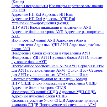
(Болид)
Барьеры искрозащиты
Изоляторы короткого замыкания
Exi, Exd
Адресные ИП Exi
Адресные ИП Exm
Адресные ИП Exd
Адресные УДП Exd
Установки пожаротушения (Болид)
ППУ АУП
Блоки индикации и управления АУП
Адресные блоки контроля АУП
Адресные расширители
АУП
Изоляторы КЗ линий АУП
Адресные табло и
оповещатели
Адресные УДП АУП
Адресные релейные
блоки АУП
Неадресные блоки контроля и управления АУП
Неадресные УДП АУП
Пусковые блоки АУП
Силовые
пусковые блоки АУП
Программное обеспечение и АРМ АУП
Серверы и УРМ
для АУП с установленным АРМ «Орион Про»
Серверы
для АУП с установленным АРМ «Орион Икс»
Система противодымной вентиляции (Болид)
ППУ СПДВ
Блоки индикации и управления СПДВ
Адресные блоки контроля СПДВ
Изоляторы КЗ линий СПДВ
Адресные УДП СПДВ
Адресные пусковые блоки СПДВ
Силовые пусковые блоки СПДВ
Адресные приводы
клапанов СПДВ
Программное обеспечение и АРМ