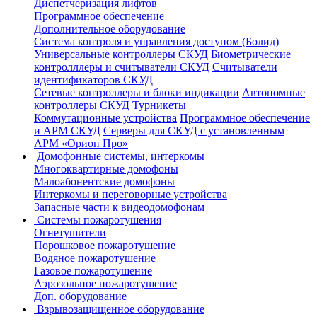
Диспетчеризация лифтов
Программное обеспечение
Дополнительное оборудование
Система контроля и управления доступом (Болид)
Универсальные контроллеры СКУД
Биометрические
контролллеры и считыватели СКУД
Считыватели
идентификаторов СКУД
Сетевые контроллеры и блоки индикации
Автономные
контроллеры СКУД
Турникеты
Коммутационные устройства
Программное обеспечение
и АРМ СКУД
Серверы для СКУД с установленным
АРМ «Орион Про»
Домофонные системы, интеркомы
Многоквартирные домофоны
Малоабонентские домофоны
Интеркомы и переговорные устройства
Запасные части к видеодомофонам
Системы пожаротушения
Огнетушители
Порошковое пожаротушение
Водяное пожаротушение
Газовое пожаротушение
Аэрозольное пожаротушение
Доп. оборудование
Взрывозащищенное оборудование