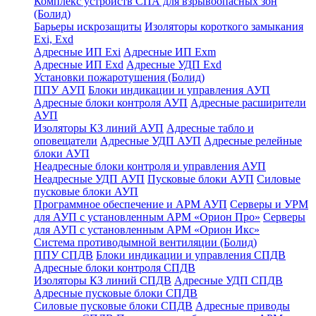
Комплекс устройств СПА для взрывоопасных зон
(Болид)
Барьеры искрозащиты
Изоляторы короткого замыкания
Exi, Exd
Адресные ИП Exi
Адресные ИП Exm
Адресные ИП Exd
Адресные УДП Exd
Установки пожаротушения (Болид)
ППУ АУП
Блоки индикации и управления АУП
Адресные блоки контроля АУП
Адресные расширители
АУП
Изоляторы КЗ линий АУП
Адресные табло и
оповещатели
Адресные УДП АУП
Адресные релейные
блоки АУП
Неадресные блоки контроля и управления АУП
Неадресные УДП АУП
Пусковые блоки АУП
Силовые
пусковые блоки АУП
Программное обеспечение и АРМ АУП
Серверы и УРМ
для АУП с установленным АРМ «Орион Про»
Серверы
для АУП с установленным АРМ «Орион Икс»
Система противодымной вентиляции (Болид)
ППУ СПДВ
Блоки индикации и управления СПДВ
Адресные блоки контроля СПДВ
Изоляторы КЗ линий СПДВ
Адресные УДП СПДВ
Адресные пусковые блоки СПДВ
Силовые пусковые блоки СПДВ
Адресные приводы