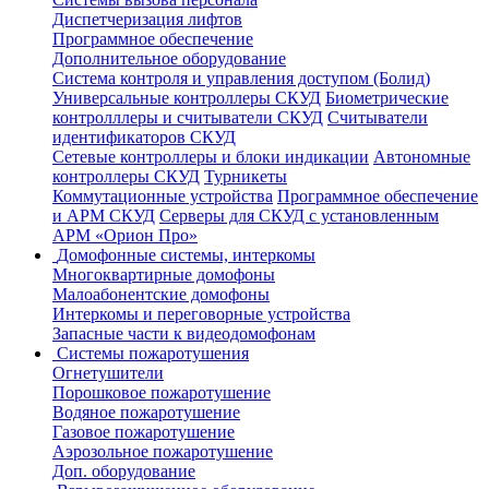
Диспетчеризация лифтов
Программное обеспечение
Дополнительное оборудование
Система контроля и управления доступом (Болид)
Универсальные контроллеры СКУД
Биометрические
контролллеры и считыватели СКУД
Считыватели
идентификаторов СКУД
Сетевые контроллеры и блоки индикации
Автономные
контроллеры СКУД
Турникеты
Коммутационные устройства
Программное обеспечение
и АРМ СКУД
Серверы для СКУД с установленным
АРМ «Орион Про»
Домофонные системы, интеркомы
Многоквартирные домофоны
Малоабонентские домофоны
Интеркомы и переговорные устройства
Запасные части к видеодомофонам
Системы пожаротушения
Огнетушители
Порошковое пожаротушение
Водяное пожаротушение
Газовое пожаротушение
Аэрозольное пожаротушение
Доп. оборудование