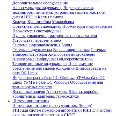
Дополнительное оборудование
Аксессуары для видеокамер
Видеоусилители,
модуляторы, делители, устройства защиты
Жёсткие
диски HDD и Карты памяти
Кожухи
Кронштейны
Микрофоны
Объективы для видеокамер
Прожекторы инфракрасные
Прожекторы светодиодные
Пульты управления, матричные переключатели
Устройства передачи видео
Система видеонаблюдения Болид
Сетевые видеокамеры
Взрывозащищенные
Сетевые
видеорегистраторы
Аналоговые видеокамеры
Аналоговые (гибридные) видеорегистраторы
Тепловизионные видеокамеры
Программное
обеспечение для видеонаблюдения
Видеосерверы на
базе ОС Linux
Видеосерверы на базе ОС Windows
УРМ на базе ОС
Linux
УРМ на базе ОС Windows
Оборудование для
транспортных средств
Вызывные панели
Аксессуары
Шкафы, коробки,
кронштейны, адаптеры, термокожухи
Источники питания
Источники питания и аккумуляторы (Болид)
РИП для систем пожарной автоматики
РИП для систем
охраны, видеонаблюдения и СКУД