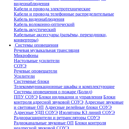
видеонаблюдения
Кабели и провода электротехнические
Кабели и провода телефонные распределительные
Кабель видеонаблюдения
Кабель волоконно-оптический
Кабель акустический
Кабельные аксессуары (разъёмы, переходники,
конвертеры)
Системы оповещения
Речевая музыкальная трансляция
Микрофоны
Настольные усилители
СОУЭ
Речевые оповещатели
Усилители
Системные блоки
Телекоммуникационные шкафы и комплектующие
Системы оповещения о пожаре (Болид)
ППУ СОУЭ
Блоки индикации и управления
Блоки
контроля адресной звуковой СОУЭ
Адресные звуковые
и световые ОП
Адресные релейные блоки СОУЭ
Адресные УДП СОУЭ
Изоляторы КЗ линий СОУЭ
Радиорасширители и ретрансляторы СОУЭ
Радиоканальные звуковые ОП
Блоки контроля
неадресной звуковой СОУЭ