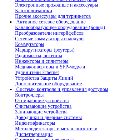
Электронные проходные и аксессуары
Картоприемники
Прочие аксессуары для турникетов
Активное сетевое оборудование
Каналообразующее оборудование (Болид)
Преобразователи интерйфейсов
Сетевые коммутаторы и модули
Коммутаторы
Маршрутизаторы (роутеры)
Радиомосты, антенны
Инжекторы и сплиттеры
Медиаконверторы и SFP-модули
Удлинители Ethernet
Устройства Защиты Линий
Дополнительное оборудование
Системы контроля и управления доступом
Контроллеры
Отпирающие устройства
Считывающие устройства
Запирающие устройства
Доводчики и дверные системы
Индентификаторы
Металлодетекторы и металлоискатели
Диспетчеризация
Системы вызова персонала