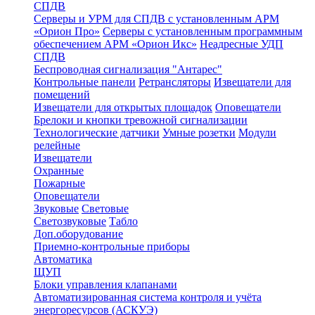
СПДВ
Серверы и УРМ для СПДВ с установленным АРМ
«Орион Про»
Серверы с установленным программным
обеспечением АРМ «Орион Икс»
Неадресные УДП
СПДВ
Беспроводная сигнализация "Антарес"
Контрольные панели
Ретрансляторы
Извещатели для
помещений
Извещатели для открытых площадок
Оповещатели
Брелоки и кнопки тревожной сигнализации
Технологические датчики
Умные розетки
Модули
релейные
Извещатели
Охранные
Пожарные
Оповещатели
Звуковые
Световые
Светозвуковые
Табло
Доп.оборудование
Приемно-контрольные приборы
Автоматика
ЩУП
Блоки управления клапанами
Автоматизированная система контроля и учёта
энергоресурсов (АСКУЭ)