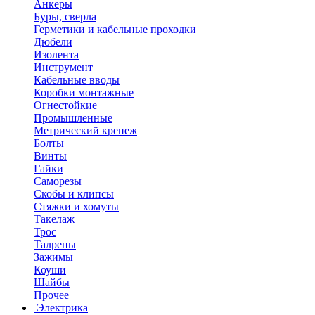
Анкеры
Буры, сверла
Герметики и кабельные проходки
Дюбели
Изолента
Инструмент
Кабельные вводы
Коробки монтажные
Огнестойкие
Промышленные
Метрический крепеж
Болты
Винты
Гайки
Саморезы
Скобы и клипсы
Стяжки и хомуты
Такелаж
Трос
Талрепы
Зажимы
Коуши
Шайбы
Прочее
Электрика