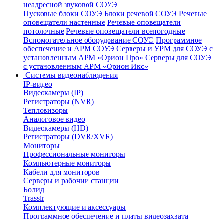
неадресной звуковой СОУЭ
Пусковые блоки СОУЭ
Блоки речевой СОУЭ
Речевые
оповещатели настенные
Речевые оповещатели
потолочные
Речевые оповещатели всепогодные
Вспомогательное оборудование СОУЭ
Программное
обеспечение и АРМ СОУЭ
Серверы и УРМ для СОУЭ с
установленным АРМ «Орион Про»
Серверы для СОУЭ
с установленным АРМ «Орион Икс»
Системы видеонаблюдения
IP-видео
Видеокамеры (IP)
Регистраторы (NVR)
Тепловизоры
Аналоговое видео
Видеокамеры (HD)
Регистраторы (DVR/XVR)
Мониторы
Профессиональные мониторы
Компьютерные мониторы
Кабели для мониторов
Серверы и рабочии станции
Болид
Trassir
Комплектующие и аксессуары
Программное обеспечение и платы видеозахвата