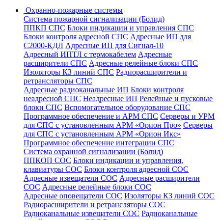
Охранно-пожарные системы
Система пожарной сигнализации (Болид)
ППКП СПС
Блоки индикации и управления СПС
Блоки контроля адресной СПС
Адресные ИП для
С2000-КДЛ
Адресные ИП для Сигнал-10
Адресный ИПТЛ с термокабелем
Адресные
расширители СПС
Адресные релейные блоки СПС
Изоляторы КЗ линий СПС
Радиорасширители и
ретрансляторы СПС
Адресные радиоканальные ИП
Блоки контроля
неадресной СПС
Неадресные ИП
Релейные и пусковые
блоки СПС
Вспомогательное оборудование СПС
Программное обеспечение и АРМ СПС
Серверы и УРМ
для СПС с установленным АРМ «Орион Про»
Серверы
для СПС с установленным АРМ «Орион Икс»
Программное обеспечение интеграции СПС
Система охранной сигнализации (Болид)
ППКОП СОС
Блоки индикации и управления,
клавиатуры СОС
Блоки контроля адресной СОС
Адресные извещатели СОС
Адресные расширители
СОС
Адресные релейные блоки СОС
Адресные оповещатели СОС
Изоляторы КЗ линий СОС
Радиорасширители и ретрансляторы СОС
Радиоканальные извещатели СОС
Радиоканальные