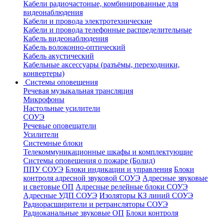
Кабели радиочастоные, комбинированные для
видеонаблюдения
Кабели и провода электротехнические
Кабели и провода телефонные распределительные
Кабель видеонаблюдения
Кабель волоконно-оптический
Кабель акустический
Кабельные аксессуары (разъёмы, переходники,
конвертеры)
Системы оповещения
Речевая музыкальная трансляция
Микрофоны
Настольные усилители
СОУЭ
Речевые оповещатели
Усилители
Системные блоки
Телекоммуникационные шкафы и комплектующие
Системы оповещения о пожаре (Болид)
ППУ СОУЭ
Блоки индикации и управления
Блоки
контроля адресной звуковой СОУЭ
Адресные звуковые
и световые ОП
Адресные релейные блоки СОУЭ
Адресные УДП СОУЭ
Изоляторы КЗ линий СОУЭ
Радиорасширители и ретрансляторы СОУЭ
Радиоканальные звуковые ОП
Блоки контроля