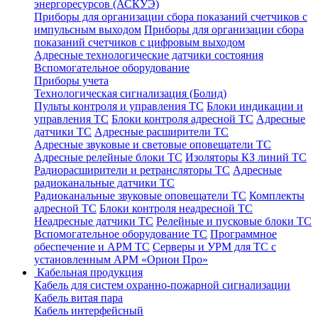
энергоресурсов (АСКУЭ)
Приборы для организации сбора показаний счетчиков с
импульсным выходом
Приборы для организации сбора
показаний счетчиков с цифровым выходом
Адресные технологические датчики состояния
Вспомогательное оборудование
Приборы учета
Технологическая сигнализация (Болид)
Пульты контроля и управления ТС
Блоки индикации и
управления ТС
Блоки контроля адресной ТС
Адресные
датчики ТС
Адресные расширители ТС
Адресные звуковые и световые оповещатели ТС
Адресные релейные блоки ТС
Изоляторы КЗ линий ТС
Радиорасширители и ретрансляторы ТС
Адресные
радиоканальные датчики ТС
Радиоканальные звуковые оповещатели ТС
Комплекты
адресной ТС
Блоки контроля неадресной ТС
Неадресные датчики ТС
Релейные и пусковые блоки ТС
Вспомогательное оборудование ТС
Программное
обеспечение и АРМ ТС
Серверы и УРМ для ТС с
установленным АРМ «Орион Про»
Кабельная продукция
Кабель для систем охранно-пожарной сигнализации
Кабель витая пара
Кабель интерфейсный