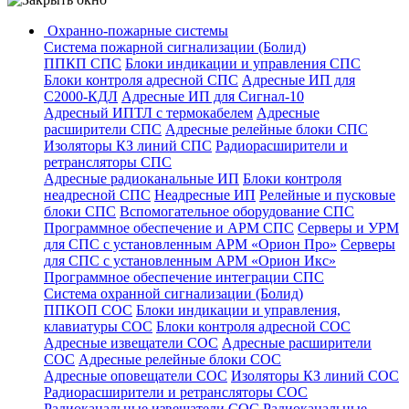
Охранно-пожарные системы
Система пожарной сигнализации (Болид)
ППКП СПС
Блоки индикации и управления СПС
Блоки контроля адресной СПС
Адресные ИП для
С2000-КДЛ
Адресные ИП для Сигнал-10
Адресный ИПТЛ с термокабелем
Адресные
расширители СПС
Адресные релейные блоки СПС
Изоляторы КЗ линий СПС
Радиорасширители и
ретрансляторы СПС
Адресные радиоканальные ИП
Блоки контроля
неадресной СПС
Неадресные ИП
Релейные и пусковые
блоки СПС
Вспомогательное оборудование СПС
Программное обеспечение и АРМ СПС
Серверы и УРМ
для СПС с установленным АРМ «Орион Про»
Серверы
для СПС с установленным АРМ «Орион Икс»
Программное обеспечение интеграции СПС
Система охранной сигнализации (Болид)
ППКОП СОС
Блоки индикации и управления,
клавиатуры СОС
Блоки контроля адресной СОС
Адресные извещатели СОС
Адресные расширители
СОС
Адресные релейные блоки СОС
Адресные оповещатели СОС
Изоляторы КЗ линий СОС
Радиорасширители и ретрансляторы СОС
Радиоканальные извещатели СОС
Радиоканальные