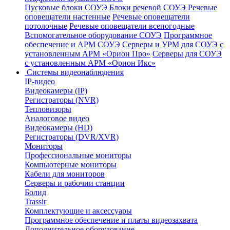
Пусковые блоки СОУЭ
Блоки речевой СОУЭ
Речевые
оповещатели настенные
Речевые оповещатели
потолочные
Речевые оповещатели всепогодные
Вспомогательное оборудование СОУЭ
Программное
обеспечение и АРМ СОУЭ
Серверы и УРМ для СОУЭ с
установленным АРМ «Орион Про»
Серверы для СОУЭ
с установленным АРМ «Орион Икс»
Системы видеонаблюдения
IP-видео
Видеокамеры (IP)
Регистраторы (NVR)
Тепловизоры
Аналоговое видео
Видеокамеры (HD)
Регистраторы (DVR/XVR)
Мониторы
Профессиональные мониторы
Компьютерные мониторы
Кабели для мониторов
Серверы и рабочии станции
Болид
Trassir
Комплектующие и аксессуары
Программное обеспечение и платы видеозахвата
Дополнительное оборудование