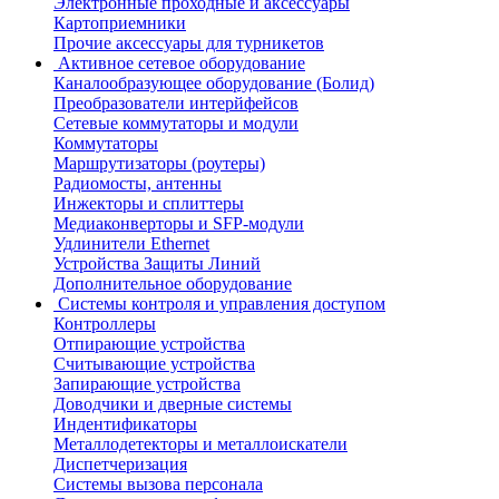
Электронные проходные и аксессуары
Картоприемники
Прочие аксессуары для турникетов
Активное сетевое оборудование
Каналообразующее оборудование (Болид)
Преобразователи интерйфейсов
Сетевые коммутаторы и модули
Коммутаторы
Маршрутизаторы (роутеры)
Радиомосты, антенны
Инжекторы и сплиттеры
Медиаконверторы и SFP-модули
Удлинители Ethernet
Устройства Защиты Линий
Дополнительное оборудование
Системы контроля и управления доступом
Контроллеры
Отпирающие устройства
Считывающие устройства
Запирающие устройства
Доводчики и дверные системы
Индентификаторы
Металлодетекторы и металлоискатели
Диспетчеризация
Системы вызова персонала