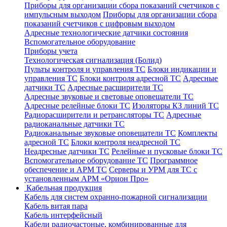
Приборы для организации сбора показаний счетчиков с
импульсным выходом
Приборы для организации сбора
показаний счетчиков с цифровым выходом
Адресные технологические датчики состояния
Вспомогательное оборудование
Приборы учета
Технологическая сигнализация (Болид)
Пульты контроля и управления ТС
Блоки индикации и
управления ТС
Блоки контроля адресной ТС
Адресные
датчики ТС
Адресные расширители ТС
Адресные звуковые и световые оповещатели ТС
Адресные релейные блоки ТС
Изоляторы КЗ линий ТС
Радиорасширители и ретрансляторы ТС
Адресные
радиоканальные датчики ТС
Радиоканальные звуковые оповещатели ТС
Комплекты
адресной ТС
Блоки контроля неадресной ТС
Неадресные датчики ТС
Релейные и пусковые блоки ТС
Вспомогательное оборудование ТС
Программное
обеспечение и АРМ ТС
Серверы и УРМ для ТС с
установленным АРМ «Орион Про»
Кабельная продукция
Кабель для систем охранно-пожарной сигнализации
Кабель витая пара
Кабель интерфейсный
Кабели радиочастоные, комбинированные для