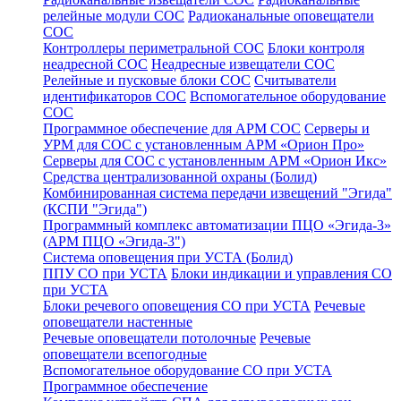
релейные модули СОС
Радиоканальные оповещатели
СОС
Контроллеры периметральной СОС
Блоки контроля
неадресной СОС
Неадресные извещатели СОС
Релейные и пусковые блоки СОС
Считыватели
идентификаторов СОС
Вспомогательное оборудование
СОС
Программное обеспечение для АРМ СОС
Серверы и
УРМ для СОС с установленным АРМ «Орион Про»
Серверы для СОС с установленным АРМ «Орион Икс»
Средства централизованной охраны (Болид)
Комбинированная система передачи извещений "Эгида"
(КСПИ "Эгида")
Программный комплекс автоматизации ПЦО «Эгида-3»
(АРМ ПЦО «Эгида-3")
Система оповещения при УСТА (Болид)
ППУ СО при УСТА
Блоки индикации и управления СО
при УСТА
Блоки речевого оповещения СО при УСТА
Речевые
оповещатели настенные
Речевые оповещатели потолочные
Речевые
оповещатели всепогодные
Вспомогательное оборудование СО при УСТА
Программное обеспечение