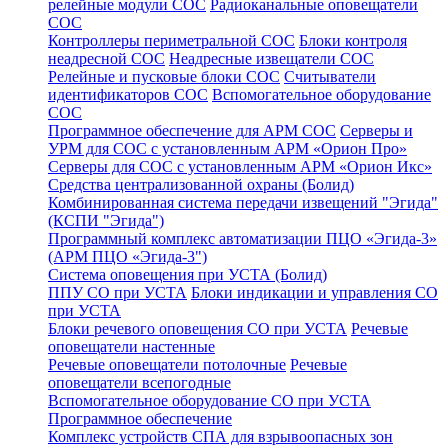
релейные модули СОС
Радиоканальные оповещатели
СОС
Контроллеры периметральной СОС
Блоки контроля
неадресной СОС
Неадресные извещатели СОС
Релейные и пусковые блоки СОС
Считыватели
идентификаторов СОС
Вспомогательное оборудование
СОС
Программное обеспечение для АРМ СОС
Серверы и
УРМ для СОС с установленным АРМ «Орион Про»
Серверы для СОС с установленным АРМ «Орион Икс»
Средства централизованной охраны (Болид)
Комбинированная система передачи извещений "Эгида"
(КСПИ "Эгида")
Программный комплекс автоматизации ПЦО «Эгида-3»
(АРМ ПЦО «Эгида-3")
Система оповещения при УСТА (Болид)
ППУ СО при УСТА
Блоки индикации и управления СО
при УСТА
Блоки речевого оповещения СО при УСТА
Речевые
оповещатели настенные
Речевые оповещатели потолочные
Речевые
оповещатели всепогодные
Вспомогательное оборудование СО при УСТА
Программное обеспечение
Комплекс устройств СПА для взрывоопасных зон