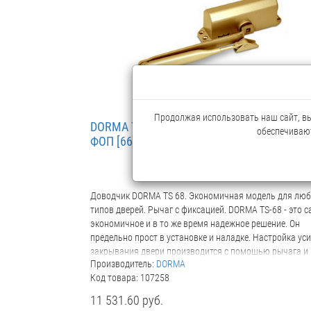
закрывания Да Регулируемая скорость закрывания Д
Регулируемый дохлоп Да Для левых и правых дверей 
Задержка закрывания Нет Торможение открывания Д
Упругий ограничитель открывания Нет Вес доводчика, 
3,3
Продолжая использовать наш сайт, вы 
DORMA TS-68 EN2/3/4 Доводчик, с рычаго
обеспечивают
ФОП [66400211] белый (в коробке 14шт)
Доводчик DORMA TS 68. Экономичная модель для лю
типов дверей. Рычаг с фиксацией. DORMA TS-68 - это 
экономичное и в то же время надежное решение. Он
предельно прост в установке и наладке. Настройка ус
закрывания двери производится с помощью рычага и
Производитель:
DORMA
изменения монтажных размеров Данные и характерис
Код товара: 107258
Ширина двери, до 1100 мм Маятниковые двери Нет
Внешние двери с открыванием наружу Нет
11 531.60 руб.
Противопожарные и дымозащитные двери Нет Для ле