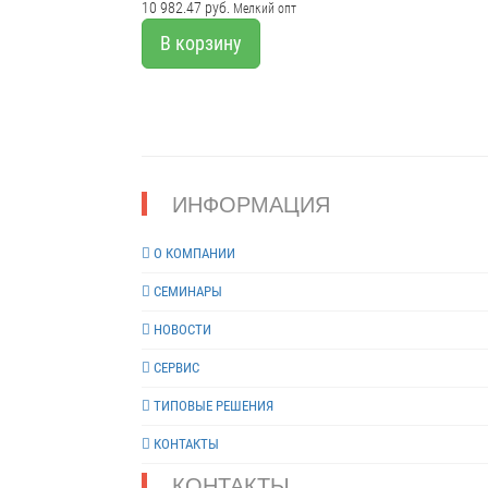
10 982.47 руб.
Мелкий опт
и правых дверей Да Амортизация открывания Нет
Замедление закрывания Нет Фиксация открытого
В корзину
положения Да Вес доводчика, кг 1,4
ИНФОРМАЦИЯ
О КОМПАНИИ
СЕМИНАРЫ
НОВОСТИ
СЕРВИС
ТИПОВЫЕ РЕШЕНИЯ
КОНТАКТЫ
КОНТАКТЫ